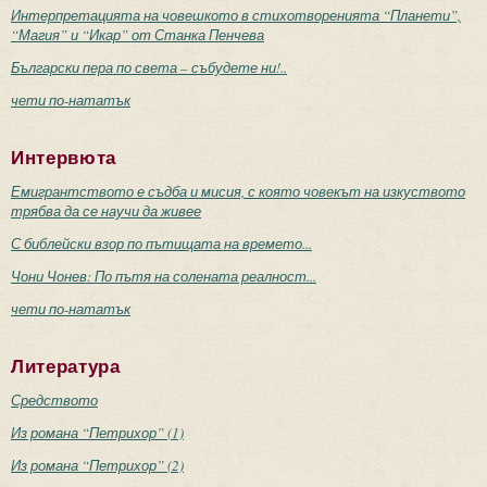
Интерпретацията на човешкото в стихотворенията “Планети”,
“Магия” и “Икар” от Станка Пенчева
Български пера по света – събудете ни!..
чети по-нататък
Интервюта
Емигрантството е съдба и мисия, с която човекът на изкуството
трябва да се научи да живее
С библейски взор по пътищата на времето...
Чони Чонев: По пътя на солената реалност...
чети по-нататък
Литература
Средството
Из романа “Петрихор” (1)
Из романа “Петрихор” (2)