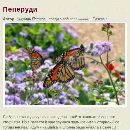
Пеперуди
Автор:
Николай Петков
преди
6 години 5 months
Разкази
Люба престана да чупи чинии в деня, в който всичките ѝ сервизи
свършиха. Но в главата ѝ още звучаха примирените и сторили ѝ се
тогава небивали думи на майка ѝ. Стояна беше живяла в съня си