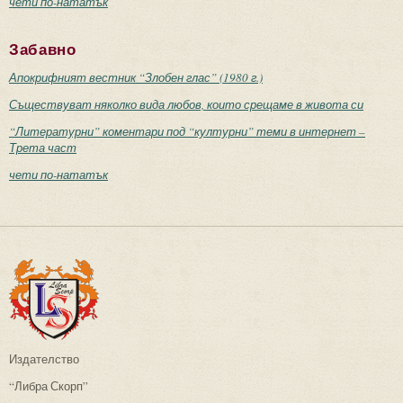
чети по-нататък
Забавно
Апокрифният вестник “Злобен глас” (1980 г.)
Съществуват няколко вида любов, които срещаме в живота си
“Литературни” коментари под “културни” теми в интернет –
Трета част
чети по-нататък
Издателство
“Либра Скорп”