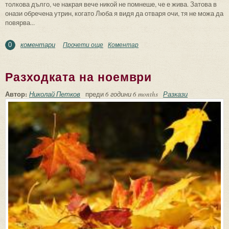
толкова дълго, че накрая вече никой не помнеше, че е жива. Затова в
онази обречена утрин, когато Люба я видя да отваря очи, тя не можа да
повярва...
коментари
Прочети още
about Пеперуди
Коментар
0
Разходката на ноември
Автор:
Николай Петков
преди
6 години 6 months
Разкази