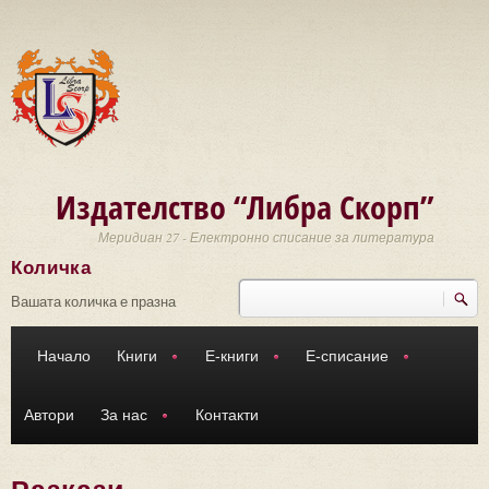
Премини към основното съдържание
Издателство “Либра Скорп”
Меридиан 27 - Електронно списание за литература
Количка
Търси
Форма за търсене
Вашата количка е празна
Начало
Книги
Е-книги
Е-списание
Автори
За нас
Контакти