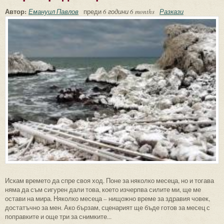
Автор:
Емануил Павлов
преди
6 години 6 months
Разкази
Искам времето да спре своя ход. Поне за няколко месеца, но и тогава
няма да съм сигурен дали това, което изчерпва силите ми, ще ме
остави на мира. Няколко месеца – нищожно време за здравия човек,
достатъчно за мен. Ако бързам, сценарият ще бъде готов за месец с
поправките и още три за снимките...