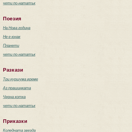
чети по-нататък
Поезия
На Нова година
Не е юнак
Планети
чети по-нататък
Разкази
Три куршума време
Аз прашинката
Черна котка
чети по-нататък
Приказки
Коледната звезда