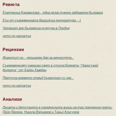
Ревюта
Екатерина Каравелова – една незаслужено забравена българка
Ехо от съвременната бразилска литература – 2
Четвърт век българска култура в Лондон
чети по-нататък
Рецензии
Животът ни – прощален дар за вечността...
Съвременният човешки свят в стихосбирката “Нарисувай
болката” от Хайри Хамдан
Препуска времето отвъд първичния си чар...
чети по-нататък
Анализи
Децата и детството в творческите визии на три поколения поети:
Пейо Яворов, Никола Вапцаров и Таньо Клисуров