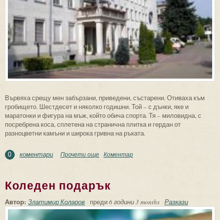
Вървяха срещу мен забързани, приведени, състарени. Отиваха към
гробището. Шестдесет и няколко годишни. Той – с дънки, яке и
маратонки и фигура на мъж, който обича спорта. Тя – миловидна, с
посребрена коса, сплетена на странична плитка и гердан от
разноцветни камъни и широка гривна на ръката.
коментари
Прочети още
about Родителите на Иван
Коментар
0
Коледен подарък
Автор:
Златимир Коларов
преди
6 години 3 months
Разкази