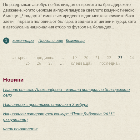
По-раздрънкан автобус не бях виждал от времето на бригадирското
движение, когато беряхме ангария памук за светлото комунистическо
бъдеще. „Чавдарът“ имаше четиридесет и две места и всичките бяха
заети – първата половина от българи, а задната от цигани и турци, като
в автобуса на националния отбор по футбол на Холандия...
коментари
Прочети още
about Истанбул – експресно
Коментар
1
« първа
‹ предишна
…
19
20
21
22
23
24
25
26
27
…
следваща ›
последна »
Страници
Новини
Гласове от село Александрово – живата история на българското
село
Наш автор с престижно отличие в Хамбург
Национален литературен конкурс “Петя Дубарова ‘2025”
(резултати)
чети по-нататък