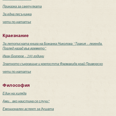
Приказка за светулката
За една песъчинка
чети по-нататък
Краезнание
За летописната книга на Божанка Николова “Тракия – легенда.
Поглед назад във времето”
Иван Богоров – 200 години
Златното съкровище и крепостта Фармакида край Приморско
чети по-нататък
Философия
Един на хиляда
Ами... ако наистина се случи?
Емоционален аспект за душата