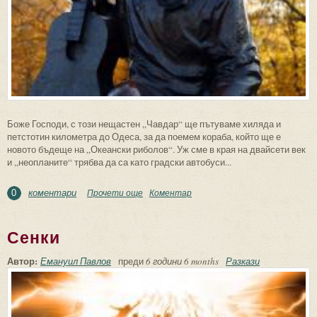
Боже Господи, с този нещастен „Чавдар“ ще пътуваме хиляда и
петстотин километра до Одеса, за да поемем кораба, който ще е
новото бъдеще на „Океански риболов“. Уж сме в края на двайсети век
и „неопланите“ трябва да са като градски автобуси...
коментари
Прочети още
about В преследване на Висоцки
Коментар
0
Сенки
Автор:
Емануил Павлов
преди
6 години 6 months
Разкази