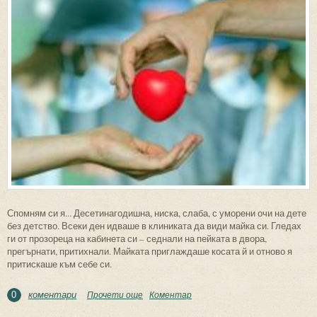
Спомням си я... Десетинагодишна, ниска, слаба, с уморени очи на дете
без детство. Всеки ден идваше в клиниката да види майка си. Гледах
ги от прозореца на кабинета си – седнали на пейката в двора,
прегърнати, притихнали. Майката приглаждаше косата й и отново я
притискаше към себе си.
коментари
Прочети още
about Коледен подарък
Коментар
0