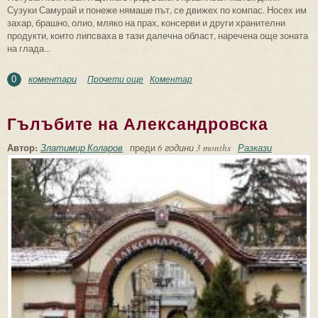
Сузуки Самурай и понеже нямаше път, се движех по компас. Носех им
захар, брашно, олио, мляко на прах, консерви и други хранителни
продукти, които липсваха в тази далечна област, наречена още зоната
на глада...
коментари
Прочети още
about Истинско приятелство
Коментар
0
Гълъбите на Александровска
Автор:
Златимир Коларов
преди
6 години 3 months
Разкази