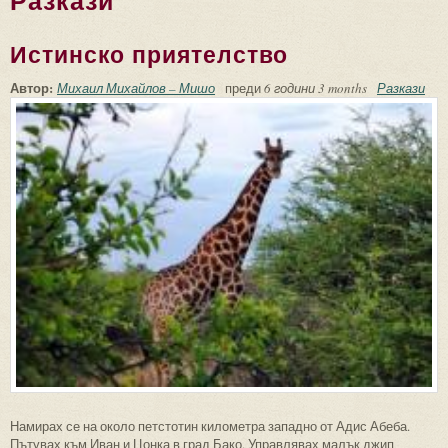
Разкази
Истинско приятелство
Автор:
Михаил Михайлов – Мишо
преди
6 години 3 months
Разкази
Намирах се на около петстотин километра западно от Адис Абеба.
Пътувах към Иван и Цонка в град Бако. Управлявах малък джип