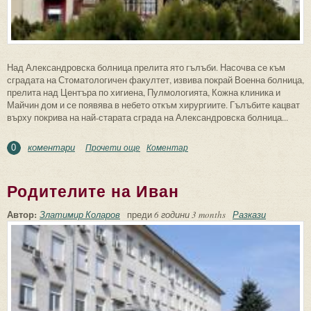
Над Александровска болница прелита ято гълъби. Насочва се към
сградата на Стоматологичен факултет, извива покрай Военна болница,
прелита над Центъра по хигиена, Пулмологията, Кожна клиника и
Майчин дом и се появява в небето откъм хирургиите. Гълъбите кацват
върху покрива на най-старата сграда на Александровска болница...
коментари
Прочети още
about Гълъбите на Александровска
Коментар
0
Родителите на Иван
Автор:
Златимир Коларов
преди
6 години 3 months
Разкази