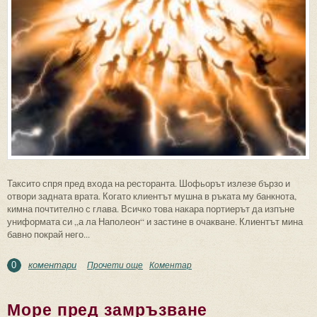
Таксито спря пред входа на ресторанта. Шофьорът излезе бързо и
отвори задната врата. Когато клиентът мушна в ръката му банкнота,
кимна почтително с глава. Всичко това накара портиерът да изпъне
униформата си „а ла Наполеон“ и застине в очакване. Клиентът мина
бавно покрай него...
коментари
Прочети още
about Сенки
Коментар
0
Море пред замръзване