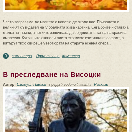
Често забравяме, че магията е навсякъде около нас. Природата е
великият съзидател на глобалната жива картина. Сега боите ѝ ставаха
малко по-тъмни, а четките започваха да се движат в танца на красива
импресия. Купчините окапали листа стопляха изстиналия асфалт, а
вятърът тихо свиреше увертюрата на старата есенна опера...
коментари
Прочети още
about Разходката на ноември
Коментар
0
В преследване на Висоцки
Автор:
Емануил Павлов
преди
6 години 6 months
Разкази