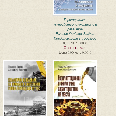
Териториално
устройствено планиране и
развитие
Емилия Къндева
,
Богдан
Йорданов
,
Боян Т. Георгиев
0,00 лв. / 0,00 €
Отстъпка:
0,00
Цена
0,00 лв. / 0,00 €