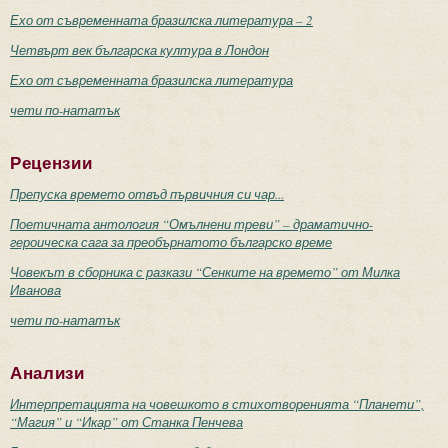
Ехо от съвременната бразилска литература – 2
Четвърт век българска култура в Лондон
Ехо от съвременната бразилска литература
чети по-нататък
Рецензии
Препуска времето отвъд първичния си чар...
Поетичната антология “Омълнени треви” – драматично-
героическа сага за преобърнатото българско време
Човекът в сборника с разкази “Сенките на времето” от Милка
Иванова
чети по-нататък
Анализи
Интерпретацията на човешкото в стихотворенията “Планети”,
“Магия” и “Икар” от Станка Пенчева