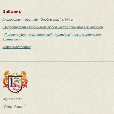
Забавно
Апокрифният вестник “Злобен глас” (1980 г.)
Съществуват няколко вида любов, които срещаме в живота си
“Литературни” коментари под “културни” теми в интернет –
Трета част
чети по-нататък
Издателство
“Либра Скорп”