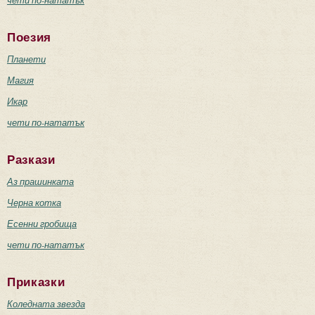
Поезия
Планети
Магия
Икар
чети по-нататък
Разкази
Аз прашинката
Черна котка
Есенни гробища
чети по-нататък
Приказки
Коледната звезда