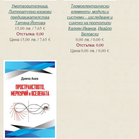
Умотворителница.
Термоелектрически
Литературно-езикови
елементи, модули и
предизвикателства
системи – изследване и
Татяна Йотова
синтез на прототипи
15,00 лв. / 7,65 €
Калоян Иванов
,
Ивайло
Отстъпка:
0,00
Беловски
Цена
15,00 лв. / 7,65 €
0,00 лв. / 0,00 €
Отстъпка:
0,00
Цена
0,00 лв. / 0,00 €