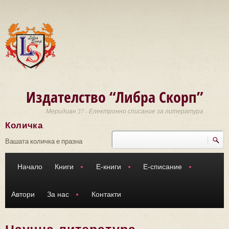
Премини към основното съдържание
Издателство “Либра Скорп”
Меридиан 27 - Електронно списание за литература
Количка
Търси
Форма за търсене
Вашата количка е празна
Начало
Книги
Е-книги
Е-списание
Автори
За нас
Контакти