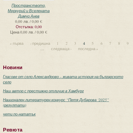
Пространството,
Меркурий и Вселената
Димчо Анев
0,00 лв. / 0,00 €
Отстъпка:
0,00
Цена
0,00 лв. / 0,00 €
« първа
‹ предишна
1
2
3
4
5
6
7
8
9
…
следваща ›
последна »
Новини
Гласове от село Александрово – живата история на българското
село
Наш автор с престижно отличие в Хамбург
Национален литературен конкурс “Петя Дубарова ‘2025”
(резултати)
чети по-нататък
Ревюта