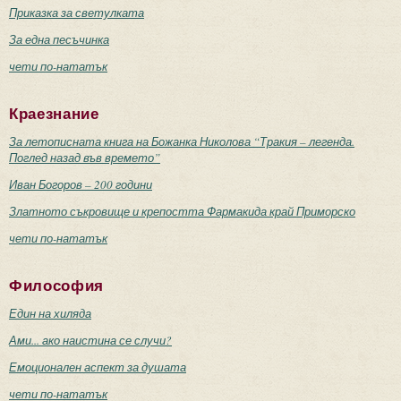
Приказка за светулката
За една песъчинка
чети по-нататък
Краезнание
За летописната книга на Божанка Николова “Тракия – легенда.
Поглед назад във времето”
Иван Богоров – 200 години
Златното съкровище и крепостта Фармакида край Приморско
чети по-нататък
Философия
Един на хиляда
Ами... ако наистина се случи?
Емоционален аспект за душата
чети по-нататък