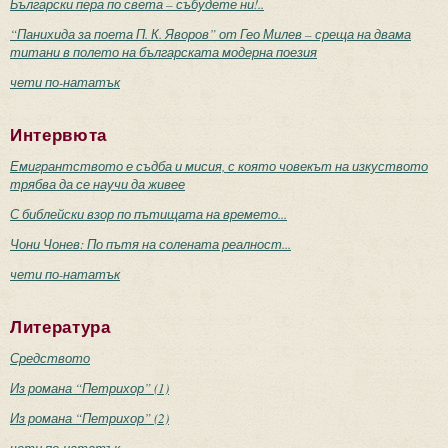
Български пера по света – събудете ни!..
“Панихида за поета П. К. Яворов” от Гео Милев – среща на двама
титани в полето на българската модерна поезия
чети по-нататък
Интервюта
Емигрантството е съдба и мисия, с която човекът на изкуството
трябва да се научи да живее
С библейски взор по пътищата на времето...
Чони Чонев: По пътя на солената реалност...
чети по-нататък
Литература
Средството
Из романа “Петрихор” (1)
Из романа “Петрихор” (2)
чети по-нататък