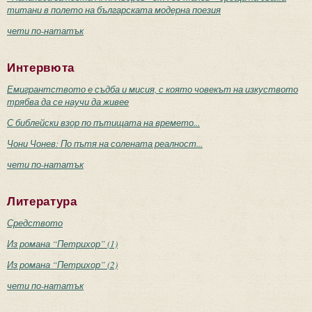
титани в полето на българската модерна поезия
чети по-нататък
Интервюта
Емигрантството е съдба и мисия, с която човекът на изкуството
трябва да се научи да живее
С библейски взор по пътищата на времето...
Чони Чонев: По пътя на солената реалност...
чети по-нататък
Литература
Средството
Из романа “Петрихор” (1)
Из романа “Петрихор” (2)
чети по-нататък