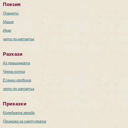
Поезия
Планети
Магия
Икар
чети по-нататък
Разкази
Аз прашинката
Черна котка
Есенни гробища
чети по-нататък
Приказки
Коледната звезда
Приказка за светулката