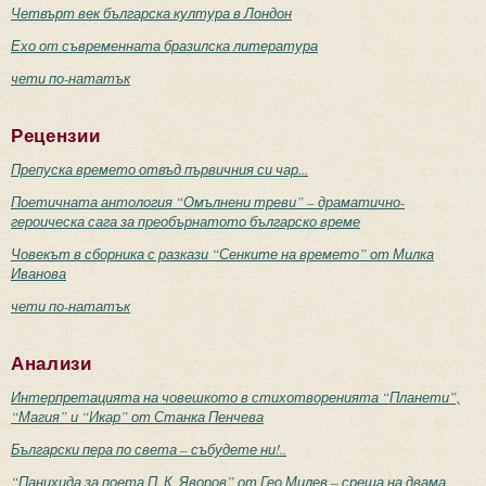
Четвърт век българска култура в Лондон
Ехо от съвременната бразилска литература
чети по-нататък
Рецензии
Препуска времето отвъд първичния си чар...
Поетичната антология “Омълнени треви” – драматично-
героическа сага за преобърнатото българско време
Човекът в сборника с разкази “Сенките на времето” от Милка
Иванова
чети по-нататък
Анализи
Интерпретацията на човешкото в стихотворенията “Планети”,
“Магия” и “Икар” от Станка Пенчева
Български пера по света – събудете ни!..
“Панихида за поета П. К. Яворов” от Гео Милев – среща на двама