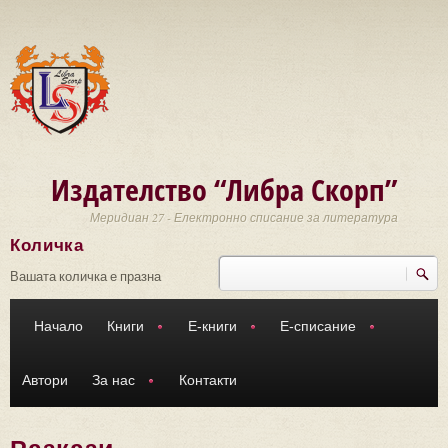
Премини към основното съдържание
Издателство “Либра Скорп”
Меридиан 27 - Електронно списание за литература
Количка
Търси
Форма за търсене
Вашата количка е празна
Начало
Книги
Е-книги
Е-списание
Автори
За нас
Контакти