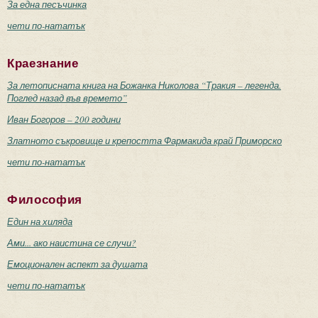
За една песъчинка
чети по-нататък
Краезнание
За летописната книга на Божанка Николова “Тракия – легенда.
Поглед назад във времето”
Иван Богоров – 200 години
Златното съкровище и крепостта Фармакида край Приморско
чети по-нататък
Философия
Един на хиляда
Ами... ако наистина се случи?
Емоционален аспект за душата
чети по-нататък