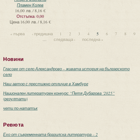
Пламен Колев
16,00 лв. / 8,16 €
Отстъпка:
0,00
Цена
16,00 лв. / 8,16 €
« първа
‹ предишна
1
2
3
4
5
6
7
8
9
…
следваща ›
последна »
Новини
Гласове от село Александрово – живата история на българското
село
Наш автор с престижно отличие в Хамбург
Национален литературен конкурс “Петя Дубарова ‘2025”
(резултати)
чети по-нататък
Ревюта
Ехо от съвременната бразилска литература – 2