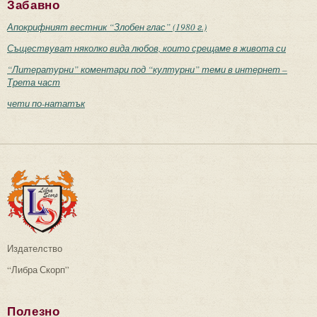
Забавно
Апокрифният вестник “Злобен глас” (1980 г.)
Съществуват няколко вида любов, които срещаме в живота си
“Литературни” коментари под “културни” теми в интернет –
Трета част
чети по-нататък
Издателство
“Либра Скорп”
Полезно