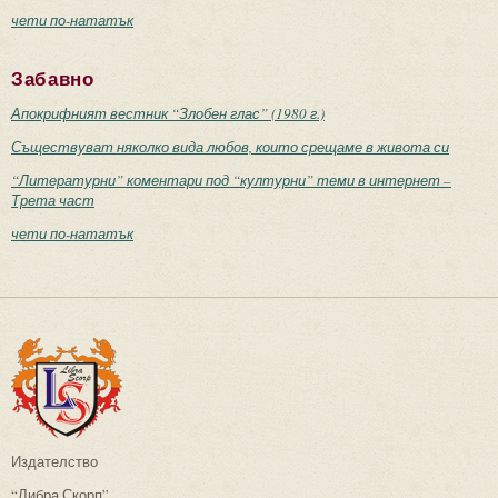
чети по-нататък
Забавно
Апокрифният вестник “Злобен глас” (1980 г.)
Съществуват няколко вида любов, които срещаме в живота си
“Литературни” коментари под “културни” теми в интернет –
Трета част
чети по-нататък
Издателство
“Либра Скорп”