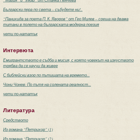
Български пера по света – събудете ни!..
“Панихида за поета П. К. Яворов” от Гео Милев – среща на двама
титани в полето на българската модерна поезия
чети по-нататък
Интервюта
Емигрантството е съдба и мисия, с която човекът на изкуството
трябва да се научи да живее
С библейски взор по пътищата на времето...
Чони Чонев: По пътя на солената реалност...
чети по-нататък
Литература
Средството
Из романа “Петрихор” (1)
Из романа “Петрихор” (2)