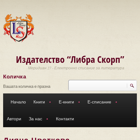
Премини към основното съдържание
Издателство “Либра Скорп”
Меридиан 27 - Електронно списание за литература
Количка
Търси
Форма за търсене
Вашата количка е празна
Начало
Книги
Е-книги
Е-списание
Автори
За нас
Контакти