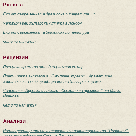
Ревюта
Ехо от съвременната бразилска литература – 2
Четвърт век българска култура в Лондон
Ехо от съвременната бразилска литература
чети по-нататък
Рецензии
Препуска времето отвъд първичния си чар...
Поетичната антология “Омълнени треви” – драматично-
героическа сага за преобърнатото българско време
Човекът в сборника с разкази “Сенките на времето” от Милка
Иванова
чети по-нататък
Анализи
Интерпретацията на човешкото в стихотворенията “Планети”,
“Магия” и “Икар” от Станка Пенчева