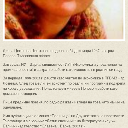
Дияна Цветкова Цветкова е родена на 24 декември 1967 г. в град
Попово, Търговищка област.
Завършва ИУ – Варна, специалност ИУП (Икономика и управление на
промишлеността) и за кратко работи като икономист в родния си град.
За периода 1998-2003 г. работи като учител по икономика в ПГВМЗ – гр.
Лозница. След това е личен асистент по различни програми в подкрепа
на хора с увреждания. Понастоящем живее в Попово и работи като
домашен помощник .
Пише предимно поезия, по-рядко разкази и гледа на това като начин на
оцеляване.
Има публикации в алманах “Поляница” на Дружеството на писателите
Търговище и в сборника “Летни снежинки” на Литературен клуб –
Балчик (издателство “Славена”, Варна, 2003 г.)