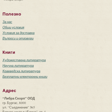
Полезно
За нас
Общи условия
Условия за доставка
Въпроси и отговори
Книги
Художествена литература
Научна литература
Краеведска литература
Безплатни електронни книги
Адрес
“Либра Скорп” ООД
гр. Бургас, 8000
ул. “Съединение” №5
Бизнес център “Елена”, ет. 4