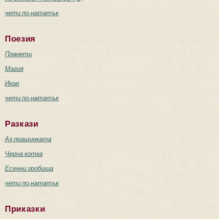
чети по-нататък
Поезия
Планети
Магия
Икар
чети по-нататък
Разкази
Аз прашинката
Черна котка
Есенни гробища
чети по-нататък
Приказки