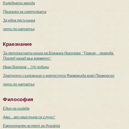
Коледната звезда
Приказка за светулката
За една песъчинка
чети по-нататък
Краезнание
За летописната книга на Божанка Николова “Тракия – легенда.
Поглед назад във времето”
Иван Богоров – 200 години
Златното съкровище и крепостта Фармакида край Приморско
чети по-нататък
Философия
Един на хиляда
Ами... ако наистина се случи?
Емоционален аспект за душата