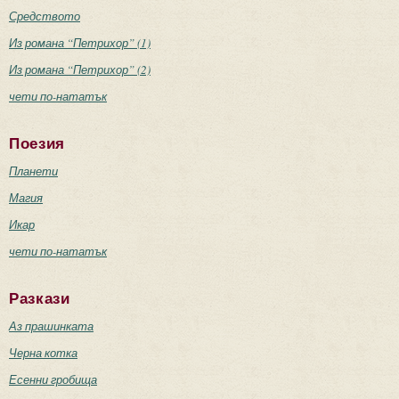
Средството
Из романа “Петрихор” (1)
Из романа “Петрихор” (2)
чети по-нататък
Поезия
Планети
Магия
Икар
чети по-нататък
Разкази
Аз прашинката
Черна котка
Есенни гробища