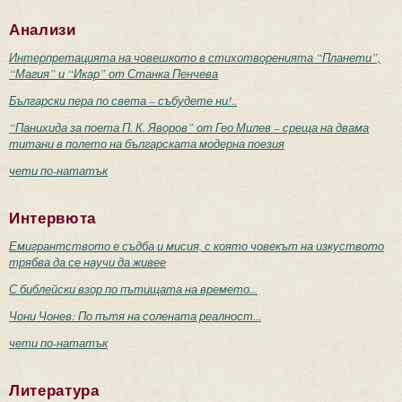
Анализи
Интерпретацията на човешкото в стихотворенията “Планети”,
“Магия” и “Икар” от Станка Пенчева
Български пера по света – събудете ни!..
“Панихида за поета П. К. Яворов” от Гео Милев – среща на двама
титани в полето на българската модерна поезия
чети по-нататък
Интервюта
Емигрантството е съдба и мисия, с която човекът на изкуството
трябва да се научи да живее
С библейски взор по пътищата на времето...
Чони Чонев: По пътя на солената реалност...
чети по-нататък
Литература