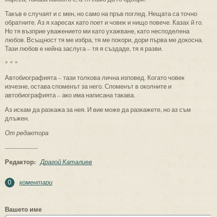
Такъв е случаят и с мен, но само на пръв поглед. Нещата са точно
обратните. Аз я харесах като поет и човек и нищо повече. Казах й го.
Но тя възприе уважението ми като ухажване, като несподелена
любов. Всъщност тя ме избра, тя ме покори, дори първа ме докосна.
Тази любов е нейна заслуга – тя я създаде, тя я разви.
* * *
Автобиографията – тази толкова лична изповед. Когато човек
изчезне, остава споменът за него. Споменът в околните и
автобиографията – ако има написана такава.
Аз искам да разкажа за нея. И вие може да разкажете, но аз съм
длъжен.
От редактора
-----------------
Редактор:
Драгой Каталиев
коментари
0
Вашето име