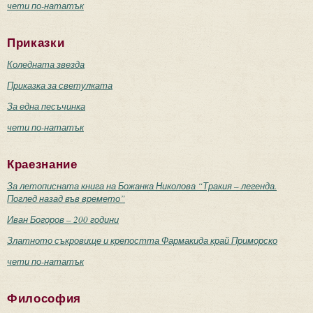
чети по-нататък
Приказки
Коледната звезда
Приказка за светулката
За една песъчинка
чети по-нататък
Краезнание
За летописната книга на Божанка Николова “Тракия – легенда.
Поглед назад във времето”
Иван Богоров – 200 години
Златното съкровище и крепостта Фармакида край Приморско
чети по-нататък
Философия