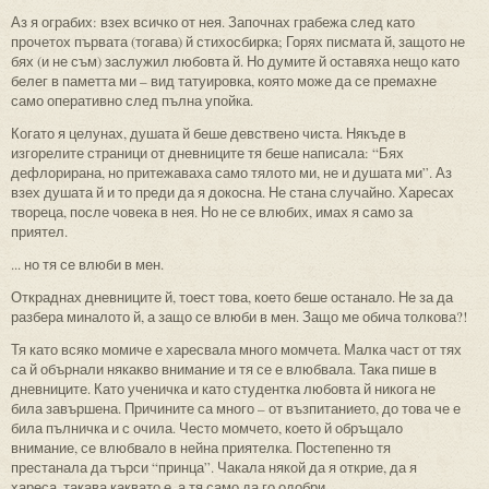
Аз я ограбих: взех всичко от нея. Започнах грабежа след като
прочетох първата (тогава) й стихосбирка; Горях писмата й, защото не
бях (и не съм) заслужил любовта й. Но думите й оставяха нещо като
белег в паметта ми – вид татуировка, която може да се премахне
само оперативно след пълна упойка.
Когато я целунах, душата й беше девствено чиста. Някъде в
изгорелите страници от дневниците тя беше написала: “Бях
дефлорирана, но притежаваха само тялото ми, не и душата ми”. Аз
взех душата й и то преди да я докосна. Не стана случайно. Харесах
твореца, после човека в нея. Но не се влюбих, имах я само за
приятел.
... но тя се влюби в мен.
Откраднах дневниците й, тоест това, което беше останало. Не за да
разбера миналото й, а защо се влюби в мен. Защо ме обича толкова?!
Тя като всяко момиче е харесвала много момчета. Малка част от тях
са й обърнали някакво внимание и тя се е влюбвала. Така пише в
дневниците. Като ученичка и като студентка любовта й никога не
била завършена. Причините са много – от възпитанието, до това че е
била пълничка и с очила. Често момчето, което й обръщало
внимание, се влюбвало в нейна приятелка. Постепенно тя
престанала да търси “принца”. Чакала някой да я открие, да я
хареса, такава каквато е, а тя само да го одобри.