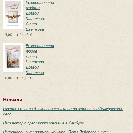
Божествената
любов 2
Драгой
Каталиев
,
Дияна
Цветкова
13,00 лв. / 6,63 €
Божествената
любов
Дияна
Цветкова
,
Драгой
Каталиев
10,00 лв. / 5,10 €
Новини
Гласове от село Александрово – живата история на българското
село
Наш автор с престижно отличие в Хамбург
Национален литературен конкурс “Петя Дубарова ‘2025”