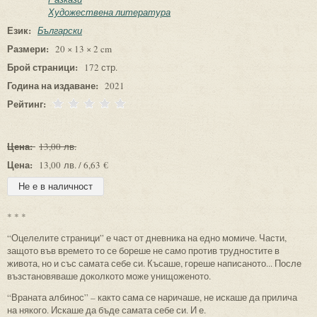
Художествена литература
Език:
Български
Размери:
20 × 13 × 2 cm
Брой страници:
172 стр.
Година на издаване:
2021
Рейтинг:
Цена:
13,00 лв.
Цена:
13,00 лв. / 6,63 €
* * *
“Оцелелите страници” е част от дневника на едно момиче. Части,
защото във времето то се бореше не само против трудностите в
живота, но и със самата себе си. Късаше, гореше написаното... После
възстановяваше доколкото може унищоженото.
“Враната албинос” – както сама се наричаше, не искаше да прилича
на някого. Искаше да бъде самата себе си. И е.