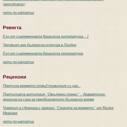
(резултати)
чети по-нататък
Ревюта
Ехо от съвременната бразилска литература – 2
Четвърт век българска култура в Лондон
Ехо от съвременната бразилска литература
чети по-нататък
Рецензии
Препуска времето отвъд първичния си чар...
Поетичната антология “Омълнени треви” – драматично-
героическа сага за преобърнатото българско време
Човекът в сборника с разкази “Сенките на времето” от Милка
Иванова
чети по-нататък