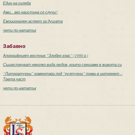
Един на хиляда
Ами... ако наистина се случи?
Емоционален аспект за душата
чети по-нататък
Забавно
Апокрифният вестник “Злобен глас” (1980 г.)
Съществуват няколко вида любов, които срещаме в живота си
“Литературни” коментари под “културни” теми в интернет –
Трета част
чети по-нататък