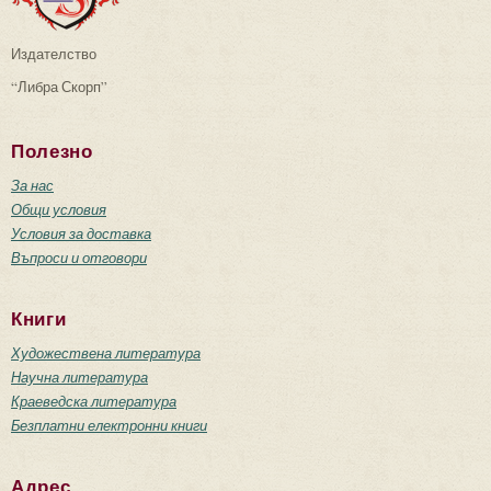
Издателство
“Либра Скорп”
Полезно
За нас
Общи условия
Условия за доставка
Въпроси и отговори
Книги
Художествена литература
Научна литература
Краеведска литература
Безплатни електронни книги
Адрес