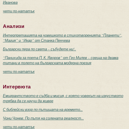
Иванова
чети по-нататък
Анализи
Интерпретацията на човешкото в стихотворенията “Планети”,
“Магия” и “Икар” от Станка Пенчева
Български пера по света – събудете ни!..
“Панихида за поета П. К. Яворов” от Гео Милев – среща на двама
титани в полето на българската модерна поезия
чети по-нататък
Интервюта
Емигрантството е съдба и мисия, с която човекът на изкуството
трябва да се научи да живее
С библейски взор по пътищата на времето...
Чони Чонев: По пътя на солената реалност...
чети по-нататък