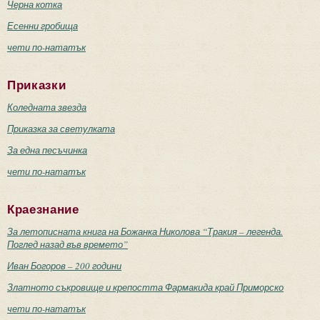
Черна котка
Есенни гробища
чети по-нататък
Приказки
Коледната звезда
Приказка за светулката
За една песъчинка
чети по-нататък
Краезнание
За летописната книга на Божанка Николова “Тракия – легенда.
Поглед назад във времето”
Иван Богоров – 200 години
Златното съкровище и крепостта Фармакида край Приморско
чети по-нататък