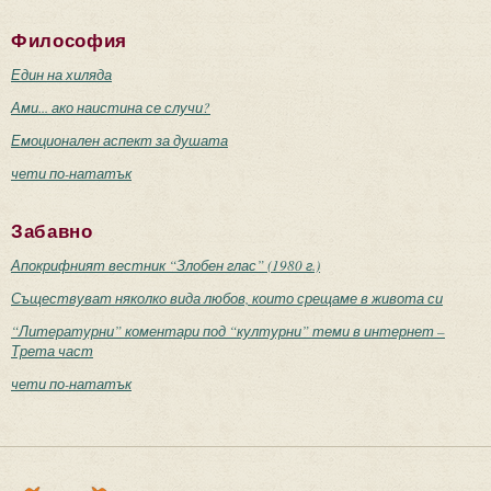
Философия
Един на хиляда
Ами... ако наистина се случи?
Емоционален аспект за душата
чети по-нататък
Забавно
Апокрифният вестник “Злобен глас” (1980 г.)
Съществуват няколко вида любов, които срещаме в живота си
“Литературни” коментари под “културни” теми в интернет –
Трета част
чети по-нататък