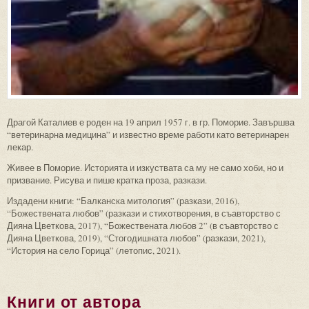
Драгой Каталиев е роден на 19 април 1957 г. в гр. Поморие. Завършва
“ветеринарна медицина” и известно време работи като ветеринарен
лекар.
Живее в Поморие. Историята и изкуствата са му не само хоби, но и
призвание. Рисува и пише кратка проза, разкази.
Издадени книги: “Балканска митология” (разкази, 2016),
“Божествената любов” (разкази и стихотворения, в съавторство с
Дияна Цветкова, 2017), “Божествената любов 2” (в съавторство с
Дияна Цветкова, 2019), “Стогодишната любов” (разкази, 2021),
“История на село Горица” (летопис, 2021).
Книги от автора