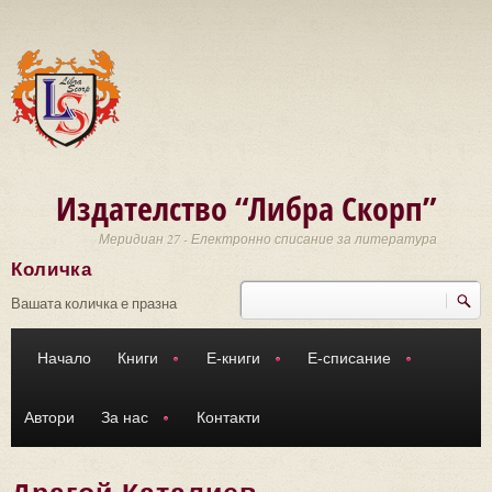
Премини към основното съдържание
Издателство “Либра Скорп”
Меридиан 27 - Електронно списание за литература
Количка
Търси
Форма за търсене
Вашата количка е празна
Начало
Книги
Е-книги
Е-списание
Автори
За нас
Контакти