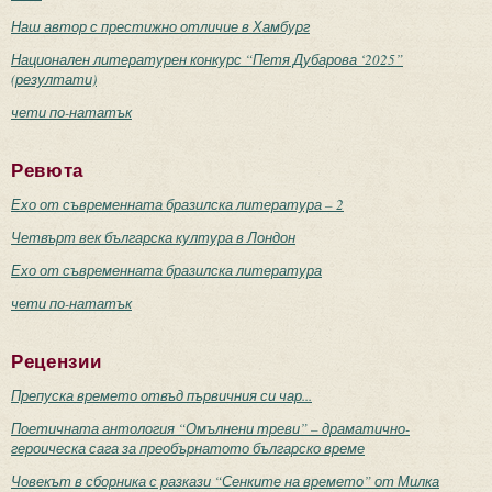
Наш автор с престижно отличие в Хамбург
Национален литературен конкурс “Петя Дубарова ‘2025”
(резултати)
чети по-нататък
Ревюта
Ехо от съвременната бразилска литература – 2
Четвърт век българска култура в Лондон
Ехо от съвременната бразилска литература
чети по-нататък
Рецензии
Препуска времето отвъд първичния си чар...
Поетичната антология “Омълнени треви” – драматично-
героическа сага за преобърнатото българско време
Човекът в сборника с разкази “Сенките на времето” от Милка