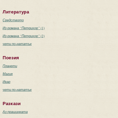
Литература
Средството
Из романа “Петрихор” (1)
Из романа “Петрихор” (2)
чети по-нататък
Поезия
Планети
Магия
Икар
чети по-нататък
Разкази
Аз прашинката