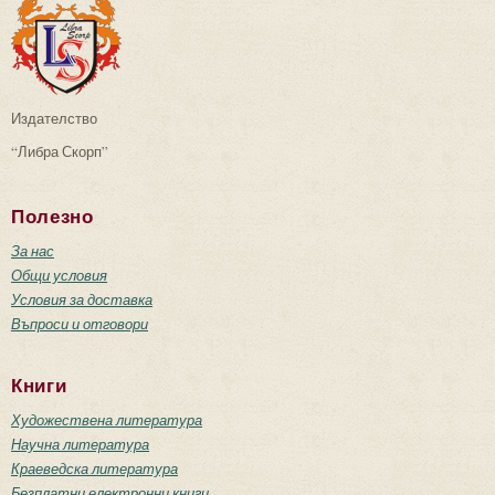
Издателство
“Либра Скорп”
Полезно
За нас
Общи условия
Условия за доставка
Въпроси и отговори
Книги
Художествена литература
Научна литература
Краеведска литература
Безплатни електронни книги