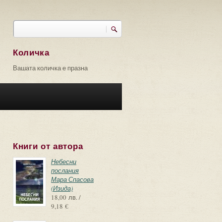
Търси
Форма за търсене
Количка
Вашата количка е празна
Книги от автора
Небесни
послания
Мара Спасова
(Изида)
18,00 лв. /
9,18 €