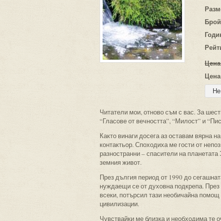
Разм
Брой
Годи
Рейт
Цена
Цена
Читатели мои, отново съм с вас. За шест
“Гласове от вечността”, “Милост” и “Пис
Както винаги досега аз оставам вярна на
контактьор. Споходиха ме гости от непоз
разностранни – спасители на планетата 
земния живот.
През дългия период от 1990 до сегашна
нуждаещи се от духовна подкрепа. През 
всеки, потърсил тази необичайна помощ ч
цивилизации.
Чувствайки ме близка и необходима те о