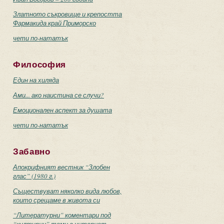
Златното съкровище и крепостта
Фармакида край Приморско
чети по-нататък
Философия
Един на хиляда
Ами... ако наистина се случи?
Емоционален аспект за душата
чети по-нататък
Забавно
Апокрифният вестник “Злобен
глас” (1980 г.)
Съществуват няколко вида любов,
които срещаме в живота си
“Литературни” коментари под