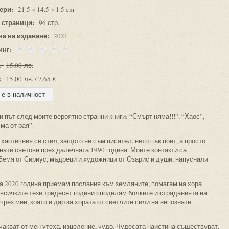
ери:
21.5 × 14.5 × 1.5 cm
 страници:
96 стр.
на на издаване:
2021
инг:
:
15,00 лв.
:
15,00 лв. / 7,65 €
и път след моите вероятно странни книги: “Смърт няма!!!”, “Хаос”,
ма от рая”.
 хаотичния си стил, защото не съм писател, нито пък поет, а просто
нати светове през далечната 1990 година. Моите контакти са
Земя от Сириус, мъдреци и художници от Озарис и души, напуснали
та 2020 година приемам послания към земляните, помагам на хора
всичките тези тридесет години споделям болките и страданията на
рез мен, която е дар за хората от светлите сили на непознати
чакват от мен утеха, изцеление, чудо. Чудесата наистина съществуват,