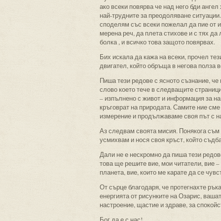
ако всеки повярва че над него бди анге
най-трудните за преодоляване ситуации.
споделям със всеки пожелал да пие от и
мерена реч, да плета стихове и с тях д
болка , и всичко това защото повярвах.
Бих искала да кажа на всеки, прочел те
двигател, който обръща в негова полза 
Пиша тези редове с ясното съзнание, че 
слово което тече в следващите страници 
– изпълнено с живот и информация за на
кръговрат на природата. Самите ние сме
измерение и продължаваме своя път с н
Аз следвам своята мисия. Понякога съм у
усмихвам и нося своя кръст, който съдба
Дали не е нескромно да пиша тези редов
това ще решите вие, мои читатели, вие –
планета, вие, които ме карате да се чув
От сърце благодаря, че протегнахте рък
енергията от рисунките на Озарис, ваша
настроение, щастие и здраве, за спокойс
Бог да е с нас!