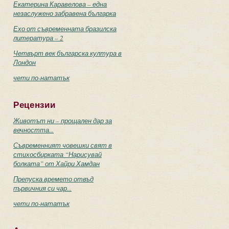
Екатерина Каравелова – една
незаслужено забравена българка
Ехо от съвременната бразилска
литература – 2
Четвърт век българска култура в
Лондон
чети по-нататък
Рецензии
Животът ни – прощален дар за
вечността...
Съвременният човешки свят в
стихосбирката “Нарисувай
болката” от Хайри Хамдан
Препуска времето отвъд
първичния си чар...
чети по-нататък