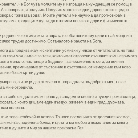
л хранител, че Бог чува молбите му и изпраща на нуждаещия се помощ в
 Аз повярвах, и получих. Получих много звездни дарове, които щедро
звора с “живата вода”. Моите учители ме научиха да прогнозирам в
а лекувам страдащите души, да отнемам понякога дори и физическата
зи редове, че оптимизмът и вярата в собствените му сили е най-мощният
всичко трудно достижимо. Останалото е работа на Бога.
мога да предизвикам и скептични усмивки у някои от читателите, но това
на тази моя книга е за тези, които имат отворени съзнания към незримото
шето минало, настояще и бъдеще – за неизменното сега, за вечния
 вечни, преминаваме от състояние в състояние, от измерение към ново
ашите безсмъртни души.
морена, а и не рядко отегчена от хора далеч по-добре от мен, но се
та ми е отредила.
е за себе си, дали имам право да споделям своите и чужди преживелици,
 хората, с които дишаме един въздух, живеем в един град, държава,
ствам полезна.
а към това необичайно четиво. То носи посланията от далечния космос,
та и моята споделена болка, и цялата ми любов и пожелание за много
твие в душите и мир за нашата прекрасна Гея.