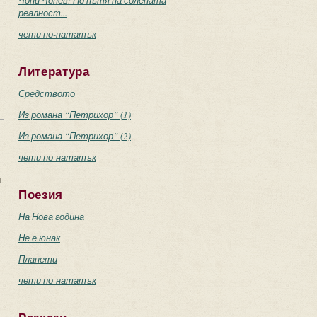
Чони Чонев: По пътя на солената
реалност...
чети по-нататък
Литература
Средството
Из романа “Петрихор” (1)
Из романа “Петрихор” (2)
чети по-нататък
т
Поезия
На Нова година
Не е юнак
Планети
чети по-нататък