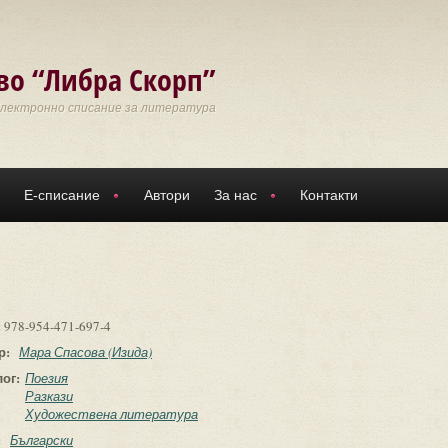
во “Либра Скорп”
Електронно списание за литература
Е-списание
Автори
За нас
Контакти
:
978-954-471-697-4
р:
Мара Спасова (Изида)
лог:
Поезия
Разкази
Художествена литература
:
Български