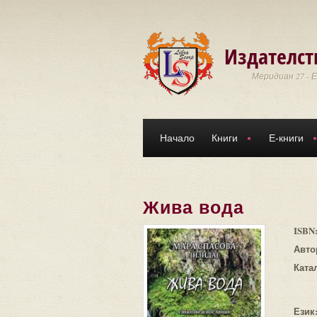
Премини към основното съдържание
Издателст
Меридиан 27 - 
Начало
Книги
Е-книги
Жива вода
ISBN
Авто
Ката
Език