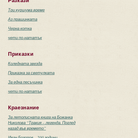
Разкази
Три куршума време
Аз прашинката
Черна котка
чети по-нататък
Приказки
Коледната звезда
Приказка за светулката
За една песъчинка
чети по-нататък
Краезнание
За летописната книга на Божанка
Николова “Тракия – легенда. Поглед
назад във времето”
Иван Богоров – 200 години