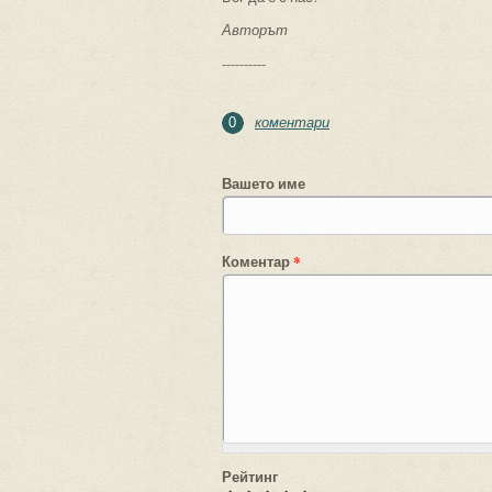
Авторът
----------
коментари
0
Вашето име
Коментар
*
Рейтинг