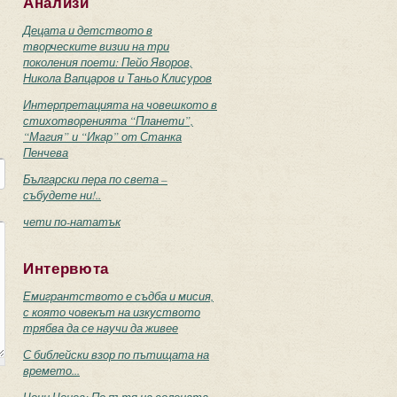
Анализи
Децата и детството в
творческите визии на три
поколения поети: Пейо Яворов,
Никола Вапцаров и Таньо Клисуров
Интерпретацията на човешкото в
стихотворенията “Планети”,
“Магия” и “Икар” от Станка
Пенчева
Български пера по света –
събудете ни!..
чети по-нататък
Интервюта
Емигрантството е съдба и мисия,
с която човекът на изкуството
трябва да се научи да живее
С библейски взор по пътищата на
времето...