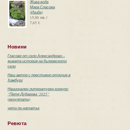
Жива вода
Мара Спасова
(Изида)
15,00 лв. /
7,65 €
Новини
Гласове от село Александрово –
живата история на българското
село
Наш автор с престижно отличие в
Хамбург
Национален литературен конкурс
“Петя Дубарова ‘2025”
(резултати)
чети по-нататък
Ревюта