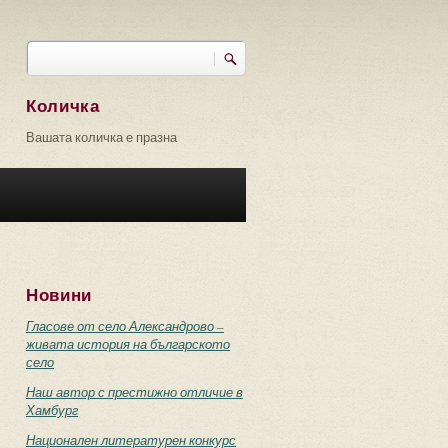
Търси
Форма за търсене
Количка
Вашата количка е празна
Новини
Гласове от село Александрово –
живата история на българското
село
Наш автор с престижно отличие в
Хамбург
Национален литературен конкурс