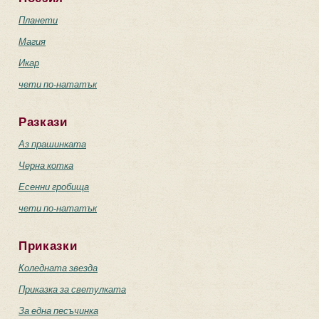
Планети
Магия
Икар
чети по-нататък
Разкази
Аз прашинката
Черна котка
Есенни гробища
чети по-нататък
Приказки
Коледната звезда
Приказка за светулката
За една песъчинка