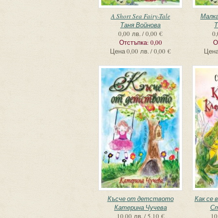
A Short Sea Fairy-Tale
Малка
Таня Войнова
Т
0,00 лв. / 0,00 €
0,
Отстъпка:
0,00
О
Цена
0,00 лв. / 0,00 €
Цен
Късче от детството
Как се 
Катерина Чучева
Ст
10,00 лв. / 5,10 €
10