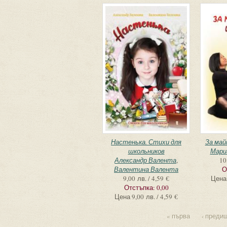
Настенька. Стихи для
За май
школьников
Мари
Александр Валента
,
10
Валентина Валента
О
9,00 лв. / 4,59 €
Цена
Отстъпка:
0,00
Цена
9,00 лв. / 4,59 €
« първа
‹ преди