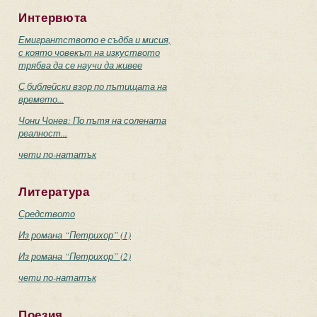
Интервюта
Емигрантството е съдба и мисия,
с която човекът на изкуството
трябва да се научи да живее
С библейски взор по пътищата на
времето...
Чони Чонев: По пътя на солената
реалност...
чети по-нататък
Литература
Средството
Из романа “Петрихор” (1)
Из романа “Петрихор” (2)
чети по-нататък
Поезия