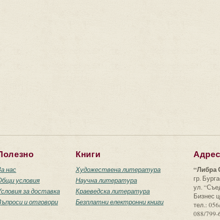
Полезно
Книги
Адре
“Либра 
За нас
Художествена литература
гр. Бурга
Общи условия
Научна литература
ул. “Съ
Условия за доставка
Краеведска литература
Бизнес ц
Въпроси и отговори
Безплатни електронни книги
тел.: 056
088/799-