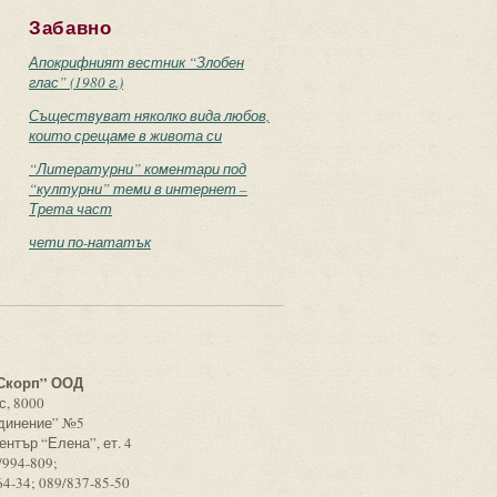
Забавно
Апокрифният вестник “Злобен
глас” (1980 г.)
Съществуват няколко вида любов,
които срещаме в живота си
“Литературни” коментари под
“културни” теми в интернет –
Трета част
чети по-нататък
с
Скорп” ООД
с, 8000
единение” №5
ентър “Елена”, ет. 4
/994-809;
64-34; 089/837-85-50