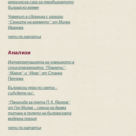
героическа сага за преобърнатото
българско време
Човекът в сборника с разкази
“Сенките на времето” от Милка
Иванова
чети по-нататък
Анализи
Интерпретацията на човешкото в
стихотворенията “Планети”,
“Магия” и “Икар” от Станка
Пенчева
Български пера по света –
събудете ни!..
“Панихида за поета П. К. Яворов”
от Гео Милев – среща на двама
титани в полето на българската
модерна поезия
чети по-нататък