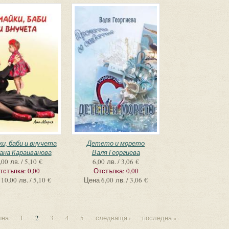
ки, баби и внучета
Детето и морето
ана Караиванова
Валя Георгиева
,00 лв. / 5,10 €
6,00 лв. / 3,06 €
тстъпка:
0,00
Отстъпка:
0,00
10,00 лв. / 5,10 €
Цена
6,00 лв. / 3,06 €
шна
1
2
3
4
5
следваща ›
последна »