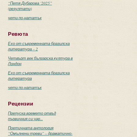
“Петя Дубарова ‘2025”
(резултати)
чети по-нататък
Ревюта
Ехо от съвременната бразилска
литература – 2
Четвърт век българска култура в
Лондон
Ехо от съвременната бразилска
литература
чети по-нататък
Рецензии
Препуска времето отвъд
първичния си чар...
Поетичната антология
“Омълнени треви” – драматично-