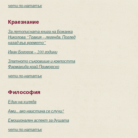
чети по-нататък
Краезнание
За летописната книга на Божанка
Николова “Тракия – легенда. Поглед
назад във времето”
Иван Богоров – 200 години
Златното съкровище и крепостта
Фармакида край Приморско
чети по-нататък
Философия
Един на хиляда
Ами... ако наистина се случи?
Емоционален аспект за душата
чети по-нататък