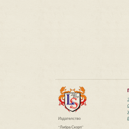
Издателство
“Либра Скорп”