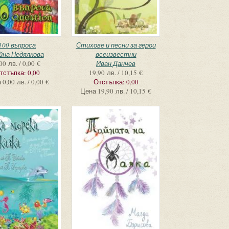
100 въпроса
Стихове и песни за герои
йна Недялкова
всеизвестни
00 лв. / 0,00 €
Иван Данчев
тстъпка:
0,00
19,90 лв. / 10,15 €
а
0,00 лв. / 0,00 €
Отстъпка:
0,00
Цена
19,90 лв. / 10,15 €