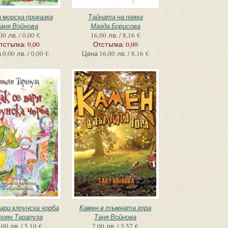
 морска приказка
Тайната на паяка
аня Войнова
Магда Борисова
00 лв. / 0,00 €
16,00 лв. / 8,16 €
тстъпка:
0,00
Отстъпка:
0,00
а
0,00 лв. / 0,00 €
Цена
16,00 лв. / 8,16 €
вари клоунска чорба
Камен в тъмната гора
оян Тарапуза
Таня Войнова
,00 лв. / 5,10 €
7,00 лв. / 3,57 €