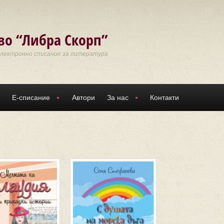
во “Либра Скорп”
Електронно списание за литература
Е-списание
Автори
За нас
Контакти