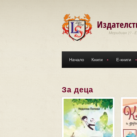
Премини към основното съдържание
Издателст
Меридиан 27 - 
Начало
Книги
Е-книги
За деца
Страници