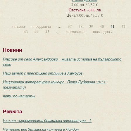
7,00 лв. / 3,57 €
Отстъпка:
-0.00 лв
Цена
7,00 лв. / 3,57 €
« първа
‹ предишна
…
37
38
39
40
41
42
43
44
45
…
следваща ›
последна »
Новини
Гласове от село Александрово – живата история на българското
село
Наш автор с престижно отличие в Хамбург
Национален литературен конкурс “Петя Дубарова ‘2025”
(резултати)
чети по-нататък
Ревюта
Ехо от съвременната бразилска литература – 2
Четвърт век българска култура в Лондон