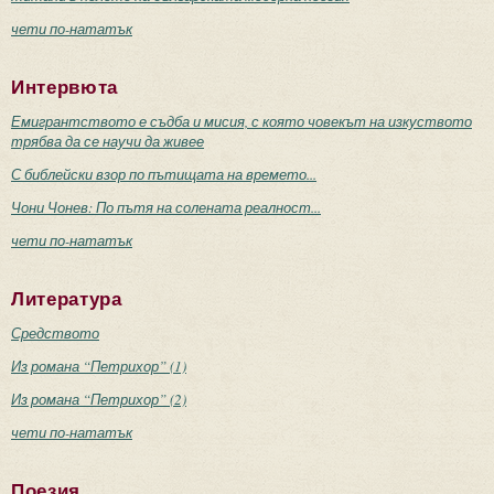
чети по-нататък
Интервюта
Емигрантството е съдба и мисия, с която човекът на изкуството
трябва да се научи да живее
С библейски взор по пътищата на времето...
Чони Чонев: По пътя на солената реалност...
чети по-нататък
Литература
Средството
Из романа “Петрихор” (1)
Из романа “Петрихор” (2)
чети по-нататък
Поезия