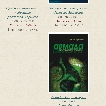
Притча за момичето с
Прозорецът на ветровете
къдриците
Геновева Зафирова
Десислава Георгиева
4,00 лв. / 2,04 €
7,00 лв. / 3,57 €
Отстъпка:
-0.00 лв
Отстъпка:
-0.00 лв
Цена
4,00 лв. / 2,04 €
Цена
7,00 лв. / 3,57 €
Армада. Пътуване през
спомена
Росен Друмев