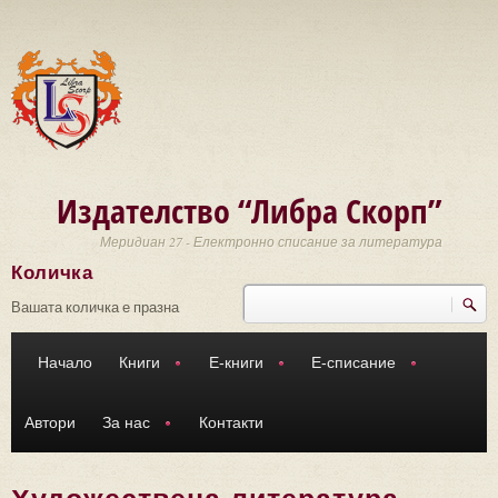
Премини към основното съдържание
Издателство “Либра Скорп”
Меридиан 27 - Електронно списание за литература
Количка
Търси
Форма за търсене
Вашата количка е празна
Начало
Книги
Е-книги
Е-списание
Автори
За нас
Контакти