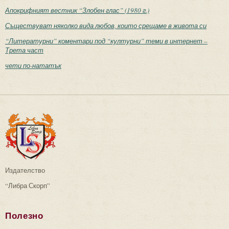
Апокрифният вестник “Злобен глас” (1980 г.)
Съществуват няколко вида любов, които срещаме в живота си
“Литературни” коментари под “културни” теми в интернет –
Трета част
чети по-нататък
Издателство
“Либра Скорп”
Полезно