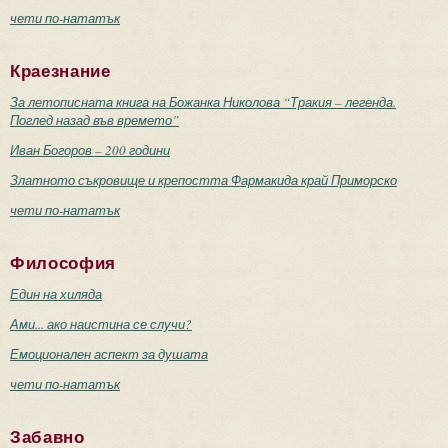
чети по-нататък
Краезнание
За летописната книга на Божанка Николова “Тракия – легенда.
Поглед назад във времето”
Иван Богоров – 200 години
Златното съкровище и крепостта Фармакида край Приморско
чети по-нататък
Философия
Един на хиляда
Ами... ако наистина се случи?
Емоционален аспект за душата
чети по-нататък
Забавно