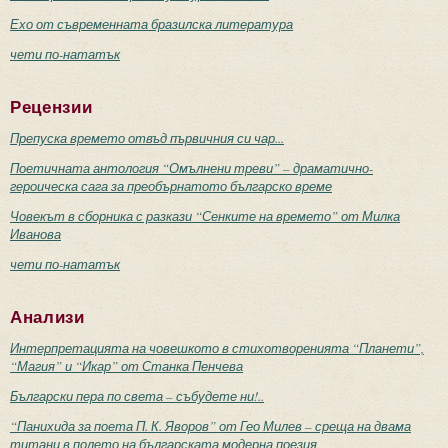
Ехо от съвременната бразилска литература
чети по-нататък
Рецензии
Препуска времето отвъд първичния си чар...
Поетичната антология “Омълнени треви” – драматично-
героическа сага за преобърнатото българско време
Човекът в сборника с разкази “Сенките на времето” от Милка
Иванова
чети по-нататък
Анализи
Интерпретацията на човешкото в стихотворенията “Планети”,
“Магия” и “Икар” от Станка Пенчева
Български пера по света – събудете ни!..
“Панихида за поета П. К. Яворов” от Гео Милев – среща на двама
титани в полето на българската модерна поезия