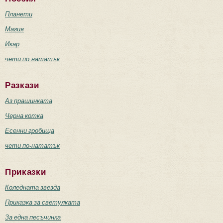
Планети
Магия
Икар
чети по-нататък
Разкази
Аз прашинката
Черна котка
Есенни гробища
чети по-нататък
Приказки
Коледната звезда
Приказка за светулката
За една песъчинка