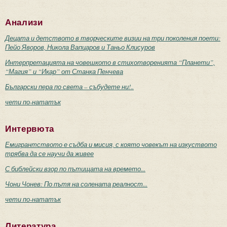
Анализи
Децата и детството в творческите визии на три поколения поети:
Пейо Яворов, Никола Вапцаров и Таньо Клисуров
Интерпретацията на човешкото в стихотворенията “Планети”,
“Магия” и “Икар” от Станка Пенчева
Български пера по света – събудете ни!..
чети по-нататък
Интервюта
Емигрантството е съдба и мисия, с която човекът на изкуството
трябва да се научи да живее
С библейски взор по пътищата на времето...
Чони Чонев: По пътя на солената реалност...
чети по-нататък
Литература