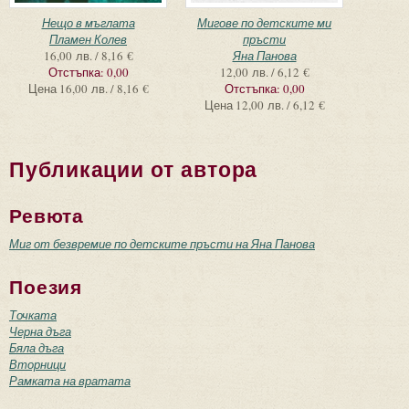
Нещо в мъглата
Мигове по детските ми
Пламен Колев
пръсти
16,00 лв. / 8,16 €
Яна Панова
Отстъпка:
0,00
12,00 лв. / 6,12 €
Цена
16,00 лв. / 8,16 €
Отстъпка:
0,00
Цена
12,00 лв. / 6,12 €
Публикации от автора
Ревюта
Миг от безвремие по детските пръсти на Яна Панова
Поезия
Точката
Черна дъга
Бяла дъга
Вторници
Рамката на вратата