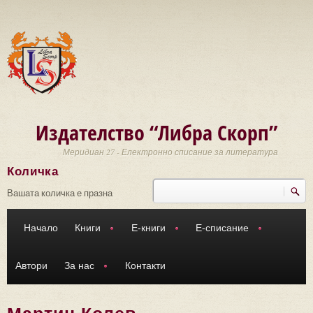
Премини към основното съдържание
Издателство “Либра Скорп”
Меридиан 27 - Електронно списание за литература
Количка
Търси
Форма за търсене
Вашата количка е празна
Начало
Книги
Е-книги
Е-списание
Автори
За нас
Контакти