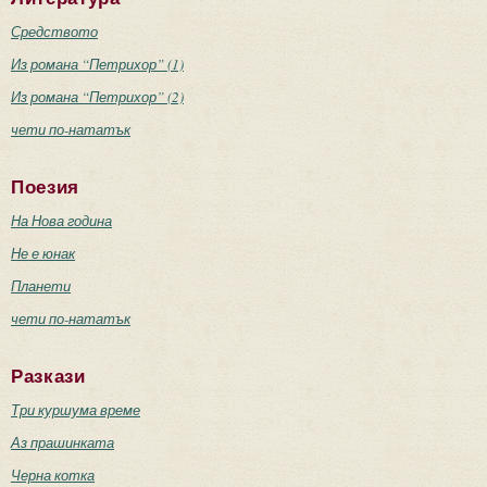
Средството
Из романа “Петрихор” (1)
Из романа “Петрихор” (2)
чети по-нататък
Поезия
На Нова година
Не е юнак
Планети
чети по-нататък
Разкази
Три куршума време
Аз прашинката
Черна котка