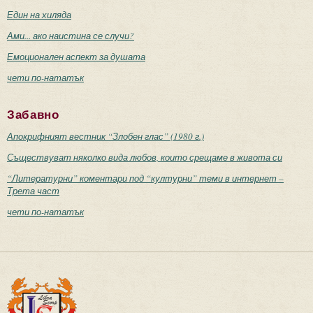
Един на хиляда
Ами... ако наистина се случи?
Емоционален аспект за душата
чети по-нататък
Забавно
Апокрифният вестник “Злобен глас” (1980 г.)
Съществуват няколко вида любов, които срещаме в живота си
“Литературни” коментари под “културни” теми в интернет –
Трета част
чети по-нататък