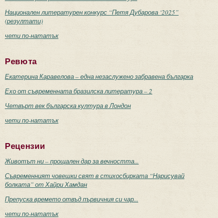
Национален литературен конкурс “Петя Дубарова ‘2025”
(резултати)
чети по-нататък
Ревюта
Екатерина Каравелова – една незаслужено забравена българка
Ехо от съвременната бразилска литература – 2
Четвърт век българска култура в Лондон
чети по-нататък
Рецензии
Животът ни – прощален дар за вечността...
Съвременният човешки свят в стихосбирката “Нарисувай
болката” от Хайри Хамдан
Препуска времето отвъд първичния си чар...
чети по-нататък