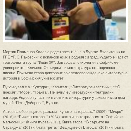
Мартин Пламенов Колев е роден през 1989 г. в Бургас. Възпитаник на
ГРЕ “Г. С. Раковски” с испански език в родния си град, където е част от
театралната трупа “Teatro 89”. Завършва психология в Софийския
университет “Климент Охридски”, и магистратура по творческо
писане. По-късно става докторант по следосвобожденска литературна
история в Софийския университет.
Публикувал е в “Култура”, “Капитал”, “Литературен вестник”, “НО
поезия”, “Море”, “Гранта”. Печелил е литературни и театрални
награди. Редовен участник в летните литературни уъркшопи към дом-
музей “Петя Дубарова”, Бургас.
Автор на сборниците с разкази “Кучето на терасата” (2009), “Микро”
(2016) и “Рижият котарак” (2024), както и на тетралогията “Софийски
магьосници” (Книга първа (2017), Книга втора: “В сърцето на
Странджа” (2018), Книга трета: “Вещиците от Витоша” (2019) и Книга