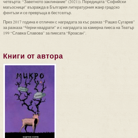
четвърта: “Заветното заклинание” (2021)). Поредицата “Софийски
магьосници” възражда в България литературния жанр градско
фентъзи и се превръща в бестселър.
През 2017 година е отличен с наградата за къс разказ “Рашко Сугарев”
за разказа “Черни квадрати” и с наградата за камерна пиеса на Театър
199 “Славка Славова” за пиесата “Кроасан”.
Книги от автора