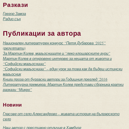
Разкази
Грегор Замза
Радио сън
Публикации за автора
Национален литературен конкурс “Петя Дубарова ‘2025”
(резултати)
За Мартин Колев, магьосниците и “леко клошарските аури”
Мартин Колев в откровено интервю за нещата от живота и
“Софийски магьосници”
“Софийски магьосници” – един урок за това как да бъдеш истински
магьосник
Книги проза от бургаски автори за Годишния преглед ’2016
Литературна премиера: Мартин Колев представи сборника кратки
разкази “Микро”
Новини
Гласове от село Александрово – живата история на българското
село
Наш автор с престижно отличие в Хамбург