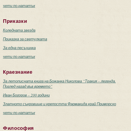
чети по-нататък
Приказки
Коледната звезда
Приказка за светулката
За една песъчинка
чети по-нататък
Краезнание
За летописната книга на Божанка Николова “Тракия – легенда.
Поглед назад във времето”
Иван Богоров – 200 години
Златното съкровище и крепостта Фармакида край Приморско
чети по-нататък
Философия