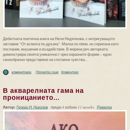
Дебютната поетична книга на Нели Недялкова, с интригуващото
заглавие “От всякога по-дръзка”. Малка по обем, но сериозна като
послание, внушение и въздействие. В мерена реч авторката
демонстрира своята уникалност чрез изразните форми – едно
своеобразно представяне на спотаени чувства...
коментари
Прочети още
about Дръзка и нежна поезия. Нели
Коментар
0
Недялкова и “От всякога по-дръзка”
В акварелната гама на
проницанието...
Автор:
Георги Н. Николов
преди
4 години 11 months
Ревюта