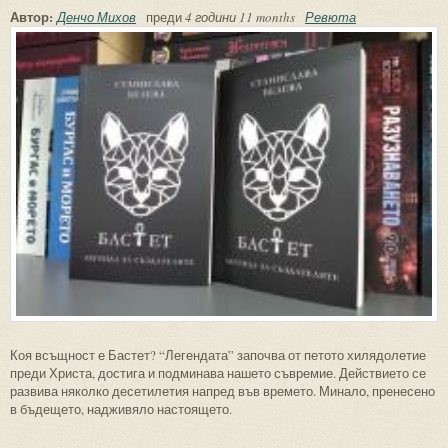
Автор:
Денчо Михов
преди
4 години 11 months
Ревюта
Коя всъщност е Бастет? “Легендата” започва от петото хилядолетие
преди Христа, достига и подминава нашето съвремие. Действието се
развива няколко десетилетия напред във времето. Минало, пренесено
в бъдещето, надживяло настоящето.