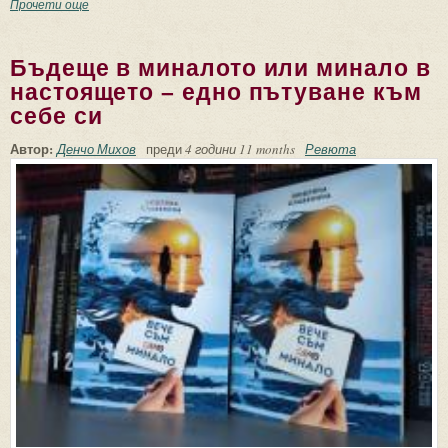
Прочети още
about Легендата за Създателите – низ от възходи и
падения на богове и хора
Бъдеще в миналото или минало в
настоящето – едно пътуване към
себе си
Автор:
Денчо Михов
преди
4 години 11 months
Ревюта