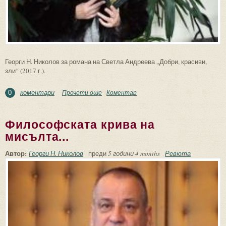
Георги Н. Николов за романа на Светла Андреева „Добри, красиви,
зли“ (2017 г.).
коментари
Прочети още
about А дните ни са странна броеница...
Коментар
0
Философската крива на
мисълта...
Автор:
Георги Н. Николов
преди
5 години 4 months
Ревюта