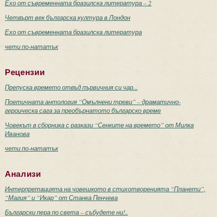
Ехо от съвременната бразилска литература – 2
Четвърт век българска култура в Лондон
Ехо от съвременната бразилска литература
чети по-нататък
Рецензии
Препуска времето отвъд първичния си чар...
Поетичната антология “Омълнени треви” – драматично-
героическа сага за преобърнатото българско време
Човекът в сборника с разкази “Сенките на времето” от Милка
Иванова
чети по-нататък
Анализи
Интерпретацията на човешкото в стихотворенията “Планети”,
“Магия” и “Икар” от Станка Пенчева
Български пера по света – събудете ни!..