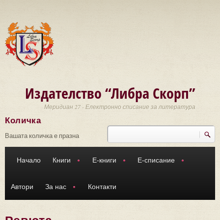
Премини към основното съдържание
Издателство “Либра Скорп”
Меридиан 27 - Електронно списание за литература
Количка
Търси
Форма за търсене
Вашата количка е празна
Начало
Книги
Е-книги
Е-списание
Автори
За нас
Контакти