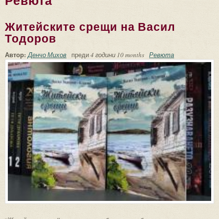
Ревюта
Житейските срещи на Васил
Тодоров
Автор:
Денчо Михов
преди
4 години 10 months
Ревюта