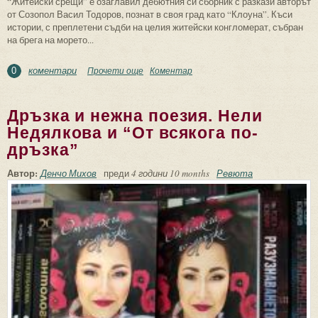
“Житейски срещи” е озаглавил дебютния си сборник с разкази авторът
от Созопол Васил Тодоров, познат в своя град като “Клоуна”. Къси
истории, с преплетени съдби на целия житейски конгломерат, събран
на брега на морето...
коментари
Прочети още
about Житейските срещи на Васил
Коментар
0
Тодоров
Дръзка и нежна поезия. Нели
Недялкова и “От всякога по-
дръзка”
Автор:
Денчо Михов
преди
4 години 10 months
Ревюта