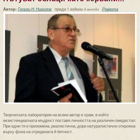
Автор:
Георги Н. Николов
преди
5 години 4 months
Ревюта
Творческата лаборатория на всеки автор е храм, в който
екзистенциалната мъдрост поставя личността на различен пиедестал.
При едни тя е приземена, реалистична, дори натуралистично откроена
върху фона на отредената й битност.