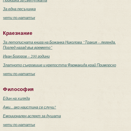
Приказка за светулката
За една песъчинка
чети по-нататък
Краезнание
За летописната книга на Божанка Николова “Тракия – легенда.
Поглед назад във времето”
Иван Богоров – 200 години
Златното съкровище и крепостта Фармакида край Приморско
чети по-нататък
Философия
Един на хиляда
Ами... ако наистина се случи?
Емоционален аспект за душата
чети по-нататък