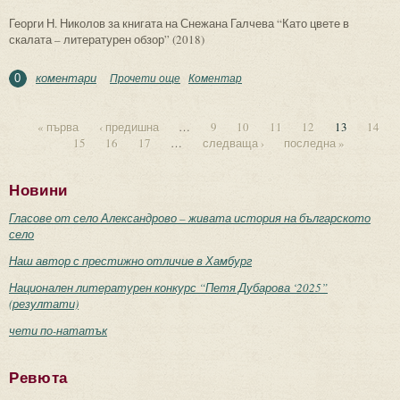
Георги Н. Николов за книгата на Снежана Галчева “Като цвете в
скалата – литературен обзор” (2018)
коментари
Прочети още
about Като плодни зърна в сърцето на
Коментар
0
времето...
« първа
‹ предишна
…
9
10
11
12
13
14
15
16
17
…
следваща ›
последна »
Страници
Новини
Гласове от село Александрово – живата история на българското
село
Наш автор с престижно отличие в Хамбург
Национален литературен конкурс “Петя Дубарова ‘2025”
(резултати)
чети по-нататък
Ревюта