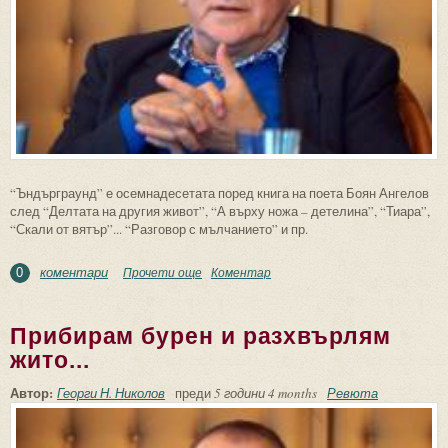
“Ъндърграунд” е осемнадесетата поред книга на поета Боян Ангелов
след “Делтата на другия живот”, “А върху ножа – детелина”, “Тиара”,
“Скали от вятър”... “Разговор с мълчанието” и пр.
коментари
Прочети още
about Философската крива на мисълта...
Коментар
0
Прибирам бурен и разхвърлям
жито...
Автор:
Георги Н. Николов
преди
5 години 4 months
Ревюта