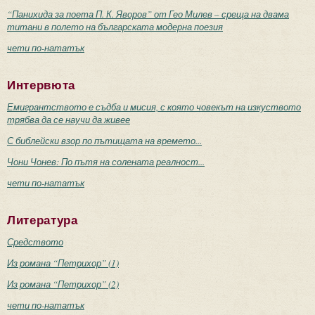
“Панихида за поета П. К. Яворов” от Гео Милев – среща на двама
титани в полето на българската модерна поезия
чети по-нататък
Интервюта
Емигрантството е съдба и мисия, с която човекът на изкуството
трябва да се научи да живее
С библейски взор по пътищата на времето...
Чони Чонев: По пътя на солената реалност...
чети по-нататък
Литература
Средството
Из романа “Петрихор” (1)
Из романа “Петрихор” (2)
чети по-нататък