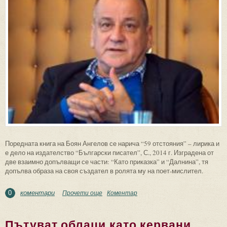
Поредната книга на Боян Ангелов се нарича “59 отстояния” – лирика и
е дело на издателство “Български писател”, С., 2014 г. Изградена от
две взаимно допълващи се части: “Като приказка” и “Далнина”, тя
допълва образа на своя създател в ролята му на поет-мислител.
коментари
Прочети още
about Прибирам бурен и разхвърлям
Коментар
0
жито...
Пътуват облаци като кервани...