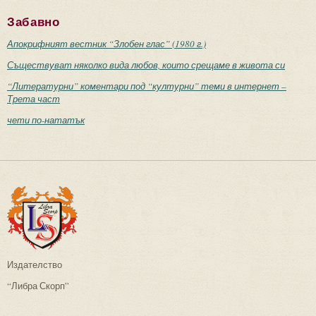
Забавно
Апокрифният вестник “Злобен глас” (1980 г.)
Съществуват няколко вида любов, които срещаме в живота си
“Литературни” коментари под “културни” теми в интернет –
Трета част
чети по-нататък
Издателство
“Либра Скорп”