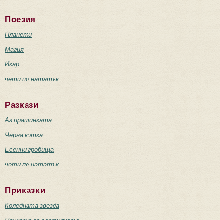
Поезия
Планети
Магия
Икар
чети по-нататък
Разкази
Аз прашинката
Черна котка
Есенни гробища
чети по-нататък
Приказки
Коледната звезда