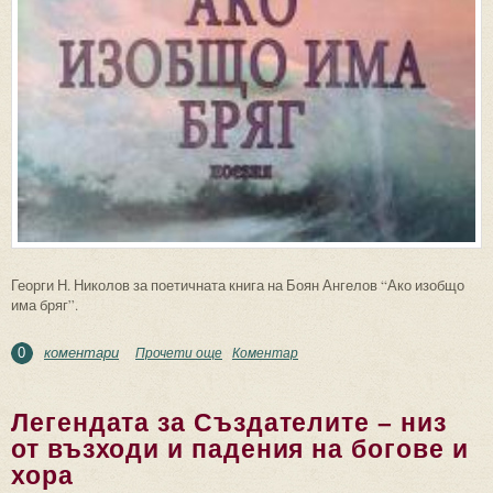
Георги Н. Николов за поетичната книга на Боян Ангелов “Ако изобщо
има бряг”.
коментари
Прочети още
about В акварелната гама на
Коментар
0
проницанието...
Легендата за Създателите – низ
от възходи и падения на богове и
хора