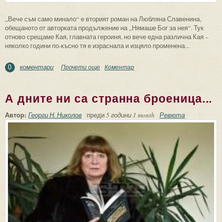
„Вече съм само минало“ е вторият роман на Любляна Славенина,
обещаното от авторката продължение на „Нямаше Бог за нея“. Тук
отново срещаме Кая, главната героиня, но вече една различна Кая –
няколко години по-късно тя е израснала и изцяло променена...
коментари
Прочети още
about Бъдеще в миналото или минало в
Коментар
0
настоящето – едно пътуване към себе
си
А дните ни са странна броеница...
Автор:
Георги Н. Николов
преди
5 години 1 month
Ревюта