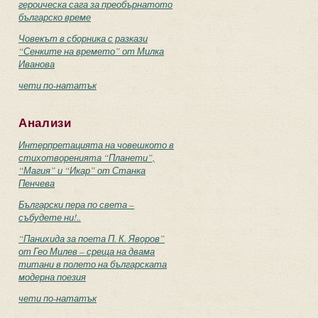
героическа сага за преобърнатото
българско време
Човекът в сборника с разкази
“Сенките на времето” от Милка
Иванова
чети по-нататък
Анализи
Интерпретацията на човешкото в
стихотворенията “Планети”,
“Магия” и “Икар” от Станка
Пенчева
Български пера по света –
събудете ни!..
“Панихида за поета П. К. Яворов”
от Гео Милев – среща на двама
титани в полето на българската
модерна поезия
чети по-нататък