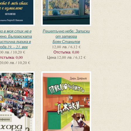
 в моя стих не е
Решетъчно небе: Записки
ено. Българската
от затвора
истична лирика в
Боян Станилов
ода 19. – 21. век
12,00 лв. / 6,12 €
00 лв. / 10,20 €
Отстъпка:
0,00
тстъпка:
0,00
Цена
12,00 лв. / 6,12 €
20,00 лв. / 10,20 €