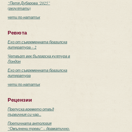
“Петя Дубарова ‘2025”
(резултати)
чети по-нататък
Ревюта
Ехо от съвременната бразилска
литература – 2
Четвърт век българска култура в
Лондон
Ехо от съвременната бразилска
литература
чети по-нататък
Рецензии
Препуска времето отвъд
първичния си чар...
Поетичната антология
“Омълнени треви” – драматично-