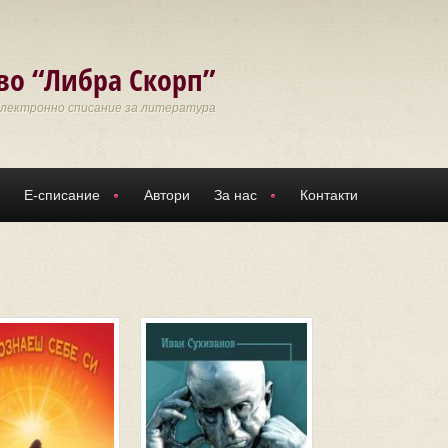
во “Либра Скорп”
Електронно списание за литература
Е-списание
Автори
За нас
Контакти