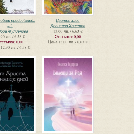
любиш преди Коледа
Цветен хаос
– 2
Десислав Христов
дора Жулиенова
13,00 лв. / 6,63 €
,90 лв. / 6,58 €
Отстъпка:
0,00
тстъпка:
0,00
Цена
13,00 лв. / 6,63 €
12,90 лв. / 6,58 €