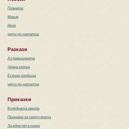
Планети
Магия
Икар
чети по-нататък
Разкази
Аз прашинката
Черна котка
Есенни гробища
чети по-нататък
Приказки
Коледната звезда
Приказка за светулката
За една песъчинка