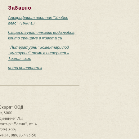
Забавно
Апокрифният вестник “Злобен
глас” (1980 г.)
Съществуват няколко вида любов,
които срещаме в живота си
“Литературни” коментари под
“културни” теми в интернет –
Трета част
чети по-нататък
с
Скорп” ООД
с, 8000
единение” №5
ентър “Елена”, ет. 4
/994-809;
64-34; 089/837-85-50