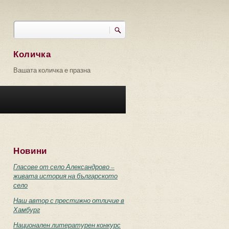
Търси
Форма за търсене
Количка
Вашата количка е празна
Новини
Гласове от село Александрово –
живата история на българското
село
Наш автор с престижно отличие в
Хамбург
Национален литературен конкурс