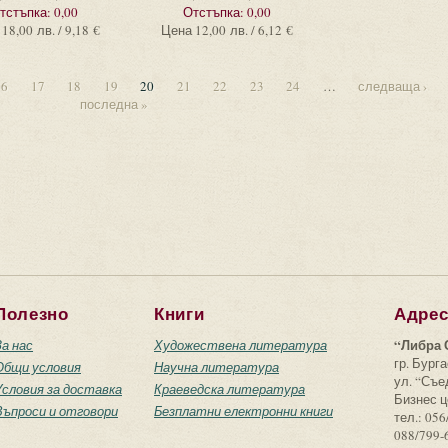
тстъпка:
0,00
Отстъпка:
0,00
18,00 лв. / 9,18 €
Цена
12,00 лв. / 6,12 €
16
17
18
19
20
21
22
23
24
…
следваща ›
последна »
Полезно
Книги
Адре
“Либра 
За нас
Художествена литература
гр. Бурга
Общи условия
Научна литература
ул. “Съ
Условия за доставка
Краеведска литература
Бизнес ц
Въпроси и отговори
Безплатни електронни книги
тел.: 056
088/799-