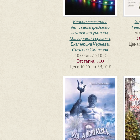
Киноприказката в
Хо
детската градина и
Ген
началното училище
20,
Маргарита Терзиева
,
О
Екатерина Чернева
,
Цена
Смилена Смилкова
10,00 лв. / 5,10 €
Отстъпка:
0,00
Цена
10,00 лв. / 5,10 €