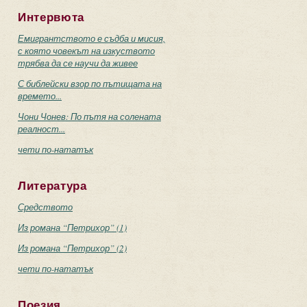
Интервюта
Емигрантството е съдба и мисия,
с която човекът на изкуството
трябва да се научи да живее
С библейски взор по пътищата на
времето...
Чони Чонев: По пътя на солената
реалност...
чети по-нататък
Литература
Средството
Из романа “Петрихор” (1)
Из романа “Петрихор” (2)
чети по-нататък
Поезия