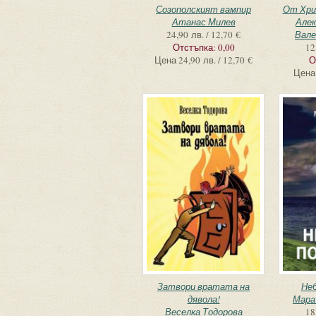
Созополският вампир
От Хри
Атанас Милев
Алек
24,90 лв. / 12,70 €
Вале
Отстъпка:
0,00
12
Цена
24,90 лв. / 12,70 €
О
Цена
Затвори вратата на
Неб
дявола!
Мара
Веселка Тодорова
18