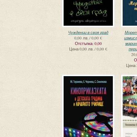
Чужденци в своя град
Морето
0,00 лв. / 0,00 €
измисл
Отстъпка:
0,00
марин
Цена
0,00 лв. / 0,00 €
пери
20,
О
Цена