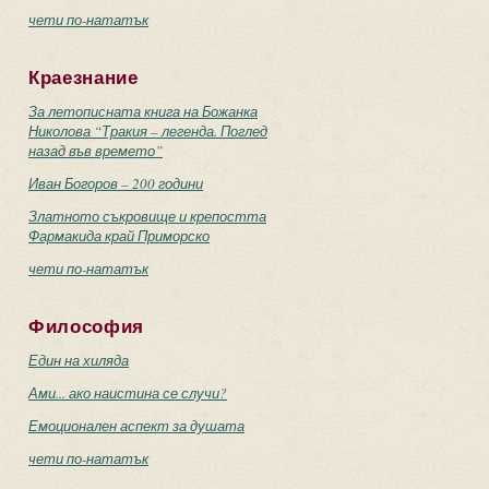
чети по-нататък
Краезнание
За летописната книга на Божанка
Николова “Тракия – легенда. Поглед
назад във времето”
Иван Богоров – 200 години
Златното съкровище и крепостта
Фармакида край Приморско
чети по-нататък
Философия
Един на хиляда
Ами... ако наистина се случи?
Емоционален аспект за душата
чети по-нататък