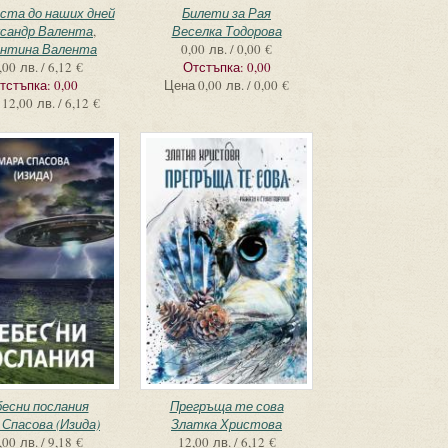
ста до наших дней
Билети за Рая
сандр Валента
,
Веселка Тодорова
нтина Валента
0,00 лв. / 0,00 €
,00 лв. / 6,12 €
Отстъпка:
0,00
тстъпка:
0,00
Цена
0,00 лв. / 0,00 €
12,00 лв. / 6,12 €
есни послания
Прегръща те сова
 Спасова (Изида)
Златка Христова
,00 лв. / 9,18 €
12,00 лв. / 6,12 €