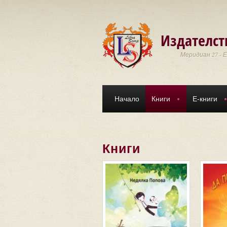
Премини към основното съдържание
Издателст
Меридиан 27 - 
Начало
Книги
Е-книги
Книги
Страници