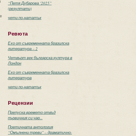
и
“Петя Дубарова ‘2025”
(резултати)
е
чети по-нататък
Ревюта
Ехо от съвременната бразилска
литература – 2
Четвърт век българска култура в
Лондон
Ехо от съвременната бразилска
литература
чети по-нататък
Рецензии
Препуска времето отвъд
първичния си чар...
Поетичната антология
“Омълнени треви” – драматично-