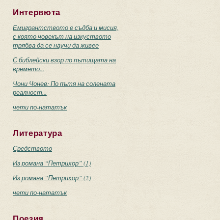
Интервюта
Емигрантството е съдба и мисия,
с която човекът на изкуството
трябва да се научи да живее
С библейски взор по пътищата на
времето...
Чони Чонев: По пътя на солената
реалност...
чети по-нататък
Литература
Средството
Из романа “Петрихор” (1)
Из романа “Петрихор” (2)
чети по-нататък
Поезия