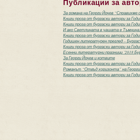
Публикации за авто
За романа на Георги Йочев “Справихме с
Книги проза от бургаски автори за Год
Книги проза от бургаски автори за Год
И ако Светлината в чашата е Тъмнина..
Книги проза от бургаски автори за Год
Годишен литературен преглед – Бургас
Книги проза от бургаски автори за Год
Есенни литературни празници `2018 Бур
За Георги Йочев и котвите
Книги проза от бургаски автори за Год
Романът “Отвъд хоризонта” на Георги 
Книги проза от бургаски автори за Год