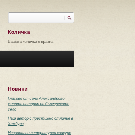
Търси
Форма за търсене
Количка
Вашата количка е празна
Новини
Гласове от село Александрово –
живата история на българското
село
Наш автор с престижно отличие в
Хамбург
Национален литературен конкурс