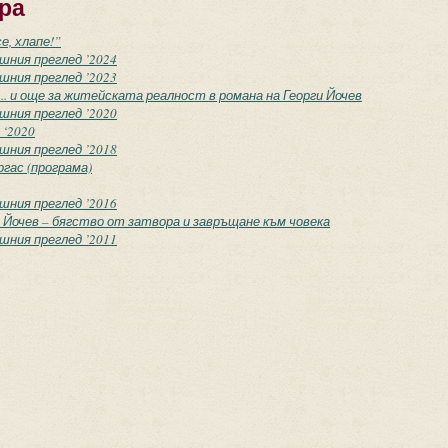
ра
е, хлапе!”
ишния преглед ’2024
ишния преглед ’2023
. и още за житейската реалност в романа на Георги Йочев
ишния преглед ’2020
 ‘2020
ишния преглед ’2018
гас (програма)
ишния преглед ’2016
Йочев – бягство от затвора и завръщане към човека
ишния преглед ’2011