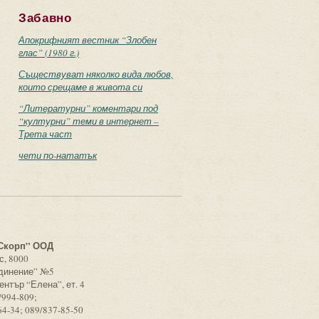
Забавно
Апокрифният вестник “Злобен
глас” (1980 г.)
Съществуват няколко вида любов,
които срещаме в живота си
“Литературни” коментари под
“културни” теми в интернет –
Трета част
чети по-нататък
с
Скорп” ООД
с, 8000
единение” №5
ентър “Елена”, ет. 4
/994-809;
64-34; 089/837-85-50