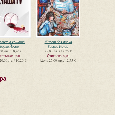
тлина в чашата
Живот без маска
Георги Йочев
Георги Йочев
00 лв. / 10,20 €
25,00 лв. / 12,75 €
тстъпка:
0,00
Отстъпка:
0,00
20,00 лв. / 10,20 €
Цена
25,00 лв. / 12,75 €
ра