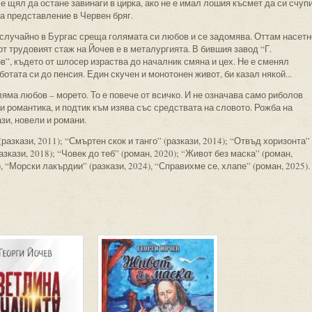
е щял да остане завинаги в цирка, ако не е имал лошия късмет да си счуп
а представление в Червен бряг.
случайно в Бургас среща голямата си любов и се задомява. Оттам насетн
т трудовият стаж на Йочев е в металургията. В бившия завод “Г.
в”, където от шлосер израства до началник смяна и цех. Не е сменял
отата си до пенсия. Един скучен и монотонен живот, би казал някой...
оляма любов – морето. То е повече от всичко. И не означава само риболов
 и романтика, и подтик към изява със средствата на словото. Рожба на
зи, новели и романи.
(разкази, 2011); “Смъртен скок и танго” (разкази, 2014); “Отвъд хоризонта”
зкази, 2018); “Човек до теб” (роман, 2020); “Живот без маска” (роман,
, “Морски лакърдии” (разкази, 2024), “Справихме се, хлапе” (роман, 2025).