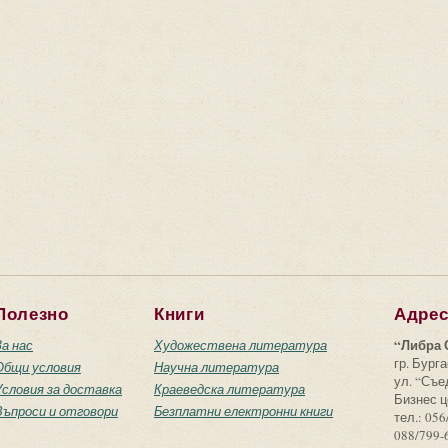
Полезно
Книги
Адре
“Либра 
За нас
Художествена литература
гр. Бурга
Общи условия
Научна литература
ул. “Съ
Условия за доставка
Краеведска литература
Бизнес ц
Въпроси и отговори
Безплатни електронни книги
тел.: 056
088/799-