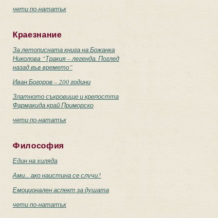
чети по-нататък
Краезнание
За летописната книга на Божанка
Николова “Тракия – легенда. Поглед
назад във времето”
Иван Богоров – 200 години
Златното съкровище и крепостта
Фармакида край Приморско
чети по-нататък
Философия
Един на хиляда
Ами... ако наистина се случи?
Емоционален аспект за душата
чети по-нататък