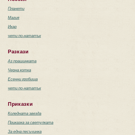
Планети
Магия
Икар
чети по-нататък
Разкази
Аз прашинката
Черна котка
Есенни гробища
чети по-нататък
Приказки
Коледната звезда
Приказка за светулката
За една песъчинка