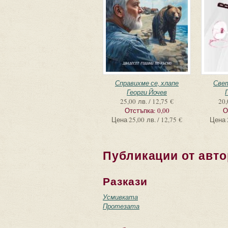
Справихме се, хлапе
Све
Георги Йочев
25,00 лв. / 12,75 €
20,
Отстъпка:
0,00
О
Цена
25,00 лв. / 12,75 €
Цена
Публикации от авто
Разкази
Усмивката
Протезата