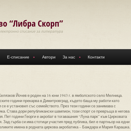
во “Либра Скорп”
Електронно списание за литература
Е-списание
Автори
За нас
Контакти
елязков Йочев е роден на 16 юни 1943 г. в ямболското село Мелница.
ските години прекарва в Димитровград, където баща му работи като
 се е установил със семейството. През тези години се занимава с
ика. Става дори републикански шампион, този спорт се превръща в негова
я. Пет години Георги е акробат в тогавашния “Луна парк” към Цирковата
. Зад гърба си има стотици участия пред публика, бил е партньор на едни
великите имена в родната циркова акробатика – Баждара и Мария Карашка.