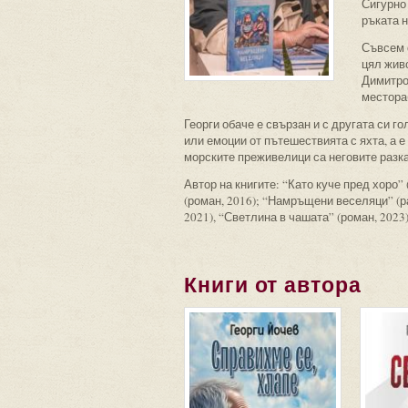
Сигурно 
ръката н
Съвсем 
цял живо
Димитро
местораб
Георги обаче е свързан и с другата си г
или емоции от пътешествията с яхта, а е
морските преживелици са неговите разка
Автор на книгите: “Като куче пред хоро” 
(роман, 2016); “Намръщени веселяци” (ра
2021), “Светлина в чашата” (роман, 2023)
Книги от автора