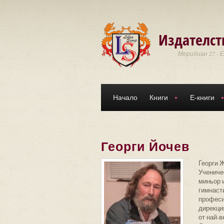
Премини към основното съдържание
Издателст
Меридиан 27 - 
Начало
Книги
Е-книги
Георги Йочев
Георги Ж
Учениче
миньор и
гимнаст
професи
дирекция
от най-