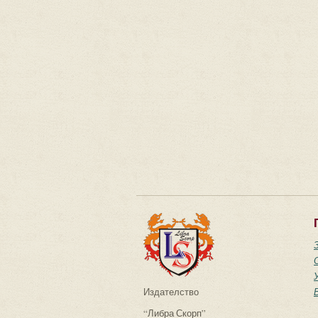
Издателство
“Либра Скорп”