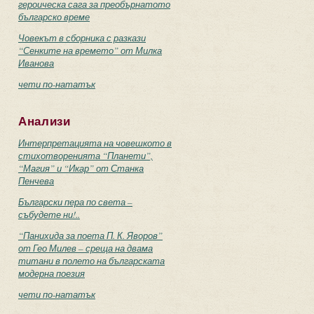
героическа сага за преобърнатото
българско време
Човекът в сборника с разкази
“Сенките на времето” от Милка
Иванова
чети по-нататък
Анализи
Интерпретацията на човешкото в
стихотворенията “Планети”,
“Магия” и “Икар” от Станка
Пенчева
Български пера по света –
събудете ни!..
“Панихида за поета П. К. Яворов”
от Гео Милев – среща на двама
титани в полето на българската
модерна поезия
чети по-нататък