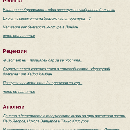
Ревюта
Екатерина Каравелова – една незаслужено забравена българка
Ехо от съвременната бразилска литература – 2
Четвърт век българска култура в Лондон
чети по-нататък
Рецензии
Животът ни – прощален дар за вечността...
Съвременният човешки свят в стихосбирката “Нарисувай
болката” от Хайри Хамдан
Препуска времето отвъд първичния си чар...
чети по-нататък
Анализи
Децата и детството в творческите визии на три поколения поети:
Пейо Яворов, Никола Вапцаров и Таньо Клисуров
Интерпретацията на човешкото в стихотворенията “Планети”,