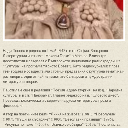
Надя Попова е родена на 1 май 1952 г. в гр. София. Завършва
Литературния институт “Максим Горки” в Москва. Близо три
десетилетия я свързват с Българското национално радио (редакция
“Култура” на програма “Христо Ботев”). Като радиожурналист през
тези години е осъществила стотици предавания с културна тематика и
разговори с едни от най-изтъкнатите български и чуждестранни
литературни творци.
Работила е още в редакция “Поезия и драматургия” на изд. “Народна
култура” и в сп. “Панорама”. Главен редактор на в. “Словото днес”.
Превежда класическа и съвременна руска литература, проза и
философия.
Автор на поетичните книги “Линия на живота” (1981); “Новолуние”
(1987); “Къщи за събаряне” (1993); “Безславни празници” (1996);
“Рисунки по памет” (2003); “Всичко се сбъдна” (2019); “Послепис за