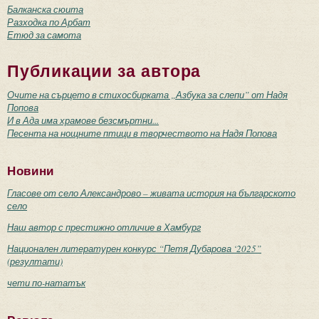
Балканска сюита
Разходка по Арбат
Етюд за самота
Публикации за автора
Очите на сърцето в стихосбирката „Азбука за слепи” от Надя
Попова
И в Ада има храмове безсмъртни...
Песента на нощните птици в творчеството на Надя Попова
Новини
Гласове от село Александрово – живата история на българското
село
Наш автор с престижно отличие в Хамбург
Национален литературен конкурс “Петя Дубарова ‘2025”
(резултати)
чети по-нататък