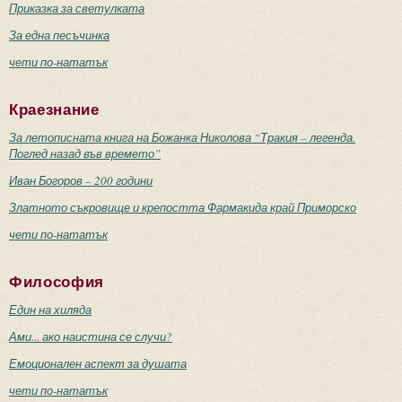
Приказка за светулката
За една песъчинка
чети по-нататък
Краезнание
За летописната книга на Божанка Николова “Тракия – легенда.
Поглед назад във времето”
Иван Богоров – 200 години
Златното съкровище и крепостта Фармакида край Приморско
чети по-нататък
Философия
Един на хиляда
Ами... ако наистина се случи?
Емоционален аспект за душата
чети по-нататък