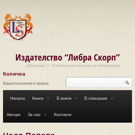
Премини към основното съдържание
Издателство “Либра Скорп”
Меридиан 27 - Електронно списание за литература
Количка
Търси
Форма за търсене
Вашата количка е празна
Начало
Книги
Е-книги
Е-списание
Автори
За нас
Контакти