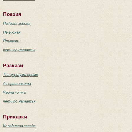
Поезия
На Нова година
Не е юнак
Планети
чети по-нататък
Разкази
Три куршума време
Аз прашинката
Черна котка
чети по-нататък
Приказки
Коледната звезда