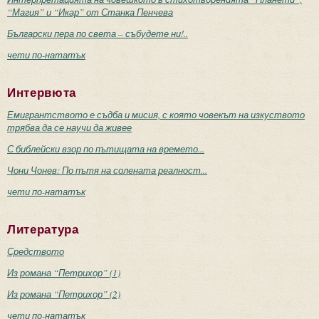
“Магия” и “Икар” от Станка Пенчева
Български пера по света – събудете ни!..
чети по-нататък
Интервюта
Емигрантството е съдба и мисия, с която човекът на изкуството
трябва да се научи да живее
С библейски взор по пътищата на времето...
Чони Чонев: По пътя на солената реалност...
чети по-нататък
Литература
Средството
Из романа “Петрихор” (1)
Из романа “Петрихор” (2)
чети по-нататък