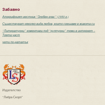
Забавно
Апокрифният вестник “Злобен глас” (1980 г.)
Съществуват няколко вида любов, които срещаме в живота си
“Литературни” коментари под “културни” теми в интернет –
Трета част
чети по-нататък
Издателство
“Либра Скорп”