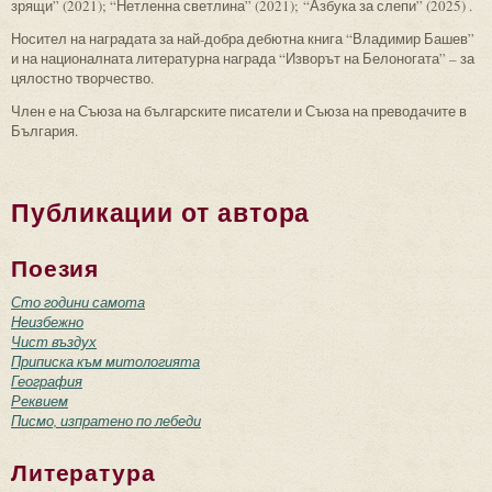
зрящи” (2021); “Нетленна светлина” (2021); “Азбука за слепи” (2025) .
Носител на наградата за най-добра дебютна книга “Владимир Башев”
и на националната литературна награда “Изворът на Белоногата” – за
цялостно творчество.
Член е на Съюза на българските писатели и Съюза на преводачите в
България.
Публикации от автора
Поезия
Сто години самота
Неизбежно
Чист въздух
Приписка към митологията
География
Реквием
Писмо, изпратено по лебеди
Литература