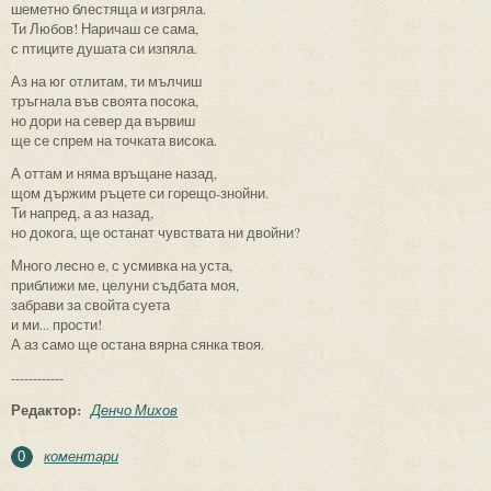
шеметно блестяща и изгряла.
Ти Любов! Наричаш се сама,
с птиците душата си изпяла.
Аз на юг отлитам, ти мълчиш
тръгнала във своята посока,
но дори на север да вървиш
ще се спрем на точката висока.
А оттам и няма връщане назад,
щом държим ръцете си горещо-знойни.
Ти напред, а аз назад,
но докога, ще останат чувствата ни двойни?
Много лесно е, с усмивка на уста,
приближи ме, целуни съдбата моя,
забрави за свойта суета
и ми... прости!
А аз само ще остана вярна сянка твоя.
------------
Редактор:
Денчо Михов
коментари
0