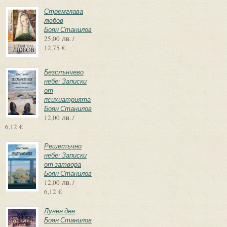
Стремглава
любов
Боян Станилов
25,00 лв. /
12,75 €
Безслънчево
небе: Записки
от
психиатрията
Боян Станилов
12,00 лв. /
6,12 €
Решетъчно
небе: Записки
от затвора
Боян Станилов
12,00 лв. /
6,12 €
Лунен ден
Боян Станилов