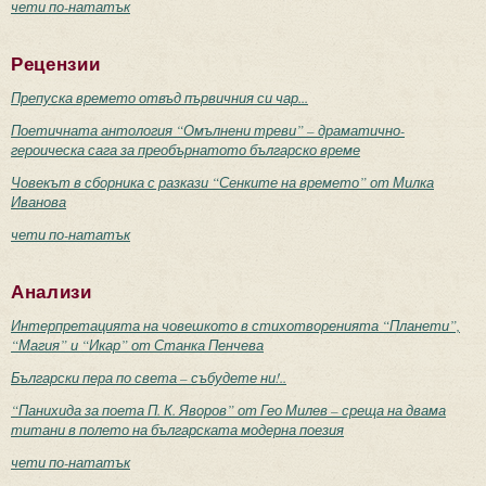
чети по-нататък
Рецензии
Препуска времето отвъд първичния си чар...
Поетичната антология “Омълнени треви” – драматично-
героическа сага за преобърнатото българско време
Човекът в сборника с разкази “Сенките на времето” от Милка
Иванова
чети по-нататък
Анализи
Интерпретацията на човешкото в стихотворенията “Планети”,
“Магия” и “Икар” от Станка Пенчева
Български пера по света – събудете ни!..
“Панихида за поета П. К. Яворов” от Гео Милев – среща на двама
титани в полето на българската модерна поезия
чети по-нататък