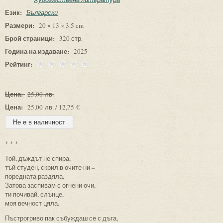
Език:
Български
Размери:
20 × 13 × 3.5 cm
Брой страници:
320 стр.
Година на издаване:
2025
Рейтинг:
Цена:
25,00 лв.
Цена:
25,00 лв. / 12,75 €
* * *
Той, дъждът не спира,
тъй студен, скрил в очите ни –
поредната раздяла.
Затова заспивам с огнени очи,
ти почивай, слънце,
моя вечност цяла.
Пъстрогриво пак събуждаш се с дъга,