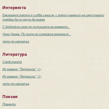
Интервюта
Емигрантството е съдба и мисия, с която човекът на изкуството
трябва да се научи да живее
С библейски взор по пътищата на времето...
Чони Чонев: По пътя на солената реалност...
чети по-нататък
Литература
Средството
Из романа “Петрихор” (1)
Из романа “Петрихор” (2)
чети по-нататък
Поезия
Планети