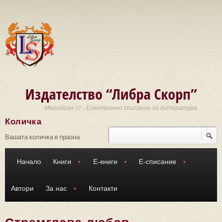
Премини към основното съдържание
Издателство “Либра Скорп”
Меридиан 27 - Електронно списание за литература
Количка
Търси
Форма за търсене
Вашата количка е празна
Начало
Книги
Е-книги
Е-списание
Автори
За нас
Контакти