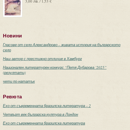
3,00 лв. / 1,53 €
Новини
Гласове от село Александрово – живата история на българското
село
Наш автор с престижно отличие в Хамбург
Национален литературен конкурс “Петя Дубарова ‘2025”
(резултати)
чети по-нататък
Ревюта
Ехо от съвременната бразилска литература – 2
Четвърт век българска култура в Лондон
Ехо от съвременната бразилска литература