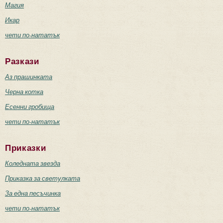
Магия
Икар
чети по-нататък
Разкази
Аз прашинката
Черна котка
Есенни гробища
чети по-нататък
Приказки
Коледната звезда
Приказка за светулката
За една песъчинка
чети по-нататък