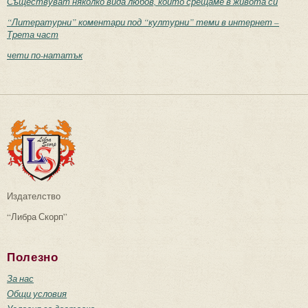
Съществуват няколко вида любов, които срещаме в живота си
“Литературни” коментари под “културни” теми в интернет –
Трета част
чети по-нататък
Издателство
“Либра Скорп”
Полезно
За нас
Общи условия