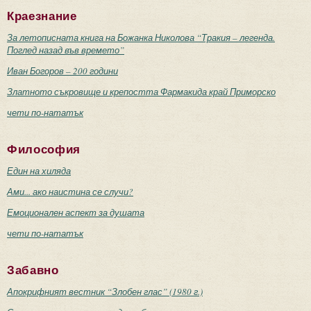
Краезнание
За летописната книга на Божанка Николова “Тракия – легенда.
Поглед назад във времето”
Иван Богоров – 200 години
Златното съкровище и крепостта Фармакида край Приморско
чети по-нататък
Философия
Един на хиляда
Ами... ако наистина се случи?
Емоционален аспект за душата
чети по-нататък
Забавно
Апокрифният вестник “Злобен глас” (1980 г.)