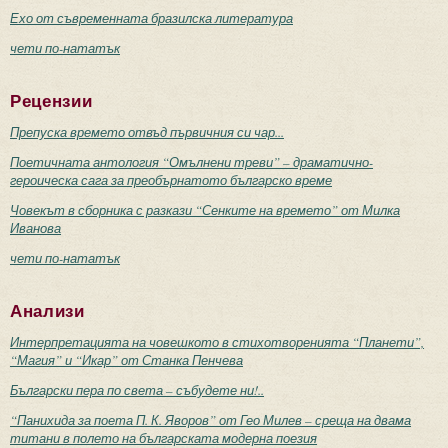
Ехо от съвременната бразилска литература
чети по-нататък
Рецензии
Препуска времето отвъд първичния си чар...
Поетичната антология “Омълнени треви” – драматично-
героическа сага за преобърнатото българско време
Човекът в сборника с разкази “Сенките на времето” от Милка
Иванова
чети по-нататък
Анализи
Интерпретацията на човешкото в стихотворенията “Планети”,
“Магия” и “Икар” от Станка Пенчева
Български пера по света – събудете ни!..
“Панихида за поета П. К. Яворов” от Гео Милев – среща на двама
титани в полето на българската модерна поезия