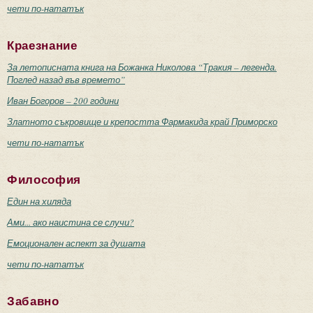
чети по-нататък
Краезнание
За летописната книга на Божанка Николова “Тракия – легенда.
Поглед назад във времето”
Иван Богоров – 200 години
Златното съкровище и крепостта Фармакида край Приморско
чети по-нататък
Философия
Един на хиляда
Ами... ако наистина се случи?
Емоционален аспект за душата
чети по-нататък
Забавно