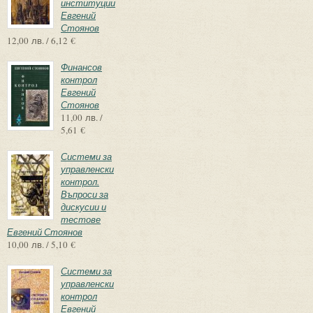
институции
Евгений
Стоянов
12,00 лв. / 6,12 €
Финансов
контрол
Евгений
Стоянов
11,00 лв. /
5,61 €
Системи за
управленски
контрол.
Въпроси за
дискусии и
тестове
Евгений Стоянов
10,00 лв. / 5,10 €
Системи за
управленски
контрол
Евгений