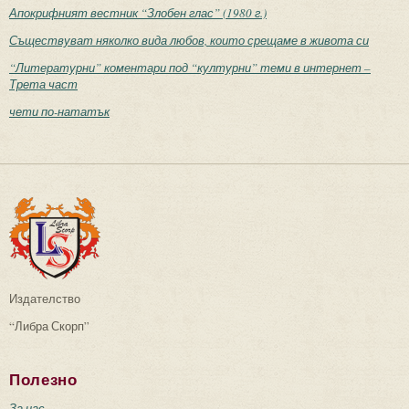
Апокрифният вестник “Злобен глас” (1980 г.)
Съществуват няколко вида любов, които срещаме в живота си
“Литературни” коментари под “културни” теми в интернет –
Трета част
чети по-нататък
Издателство
“Либра Скорп”
Полезно
За нас