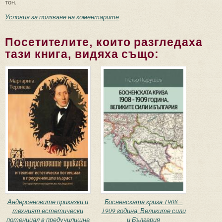
тон.
Условия за ползване на коментарите
Посетителите, които разгледаха
тази книга, видяха също:
Андерсеновите приказки и
Босненската криза 1908 –
техният естетически
1909 година, Великите сили
потенциал в предучилищна
и България