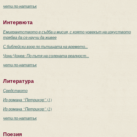
чети по-нататък
Интервюта
Емигрантството е съдба и мисия, с която човекът на изкуството
трябва да се научи да живее
С библейски взор по пътищата на времето...
Чони Чонев: По пътя на солената реалност...
чети по-нататък
Литература
Средството
Из романа “Петрихор” (1)
Из романа “Петрихор” (2)
чети по-нататък
Поезия