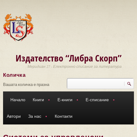
Премини към основното съдържание
Издателство “Либра Скорп”
Меридиан 27 - Електронно списание за литература
Количка
Търси
Форма за търсене
Вашата количка е празна
Начало
Книги
Е-книги
Е-списание
Автори
За нас
Контакти