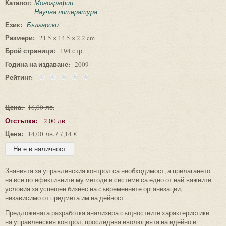
Каталог:
Монографии
Научна литература
Език:
Български
Размери:
21.5 × 14.5 × 2.2 cm
Брой страници:
194 стр.
Година на издаване:
2009
Рейтинг:
Цена:
16,00 лв.
Отстъпка:
-2.00 лв
Цена:
14,00 лв. / 7,14 €
Знанията за управленския контрол са необходимост, а прилагането
на все по-ефективните му методи и системи са едно от най-важните
условия за успешен бизнес на съвременните организации,
независимо от предмета им на дейност.
Предложената разработка анализира същностните характеристики
на управленския контрол, проследява еволюцията на идейно и