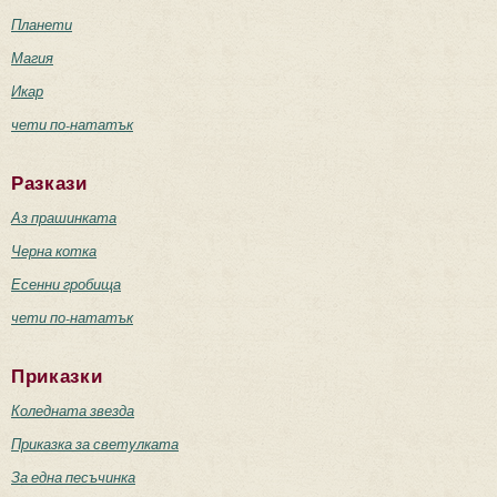
Планети
Магия
Икар
чети по-нататък
Разкази
Аз прашинката
Черна котка
Есенни гробища
чети по-нататък
Приказки
Коледната звезда
Приказка за светулката
За една песъчинка