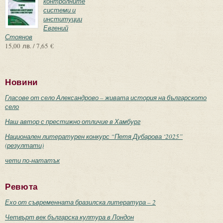
контролните
системи и
институции
Евгений
Стоянов
15,00 лв. / 7,65 €
Новини
Гласове от село Александрово – живата история на българското
село
Наш автор с престижно отличие в Хамбург
Национален литературен конкурс “Петя Дубарова ‘2025”
(резултати)
чети по-нататък
Ревюта
Ехо от съвременната бразилска литература – 2
Четвърт век българска култура в Лондон