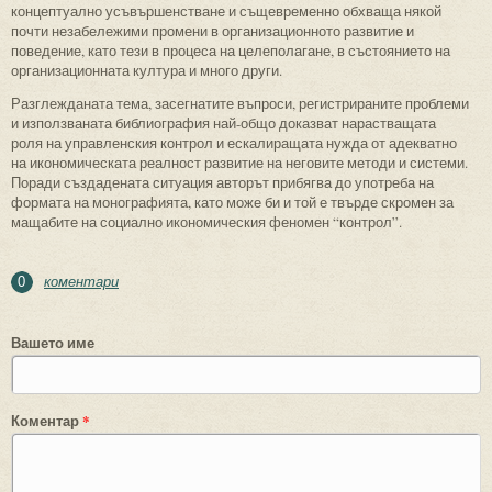
концептуално усъвършенстване и същевременно обхваща някой
почти незабележими промени в организационното развитие и
поведение, като тези в процеса на целеполагане, в състоянието на
организационната култура и много други.
Разглежданата тема, засегнатите въпроси, регистрираните проблеми
и използваната библиография най-общо доказват нарастващата
роля на управленския контрол и ескалиращата нужда от адекватно
на икономическата реалност развитие на неговите методи и системи.
Поради създадената ситуация авторът прибягва до употреба на
формата на монографията, като може би и той е твърде скромен за
мащабите на социално икономическия феномен “контрол”.
коментари
0
Вашето име
Коментар
*