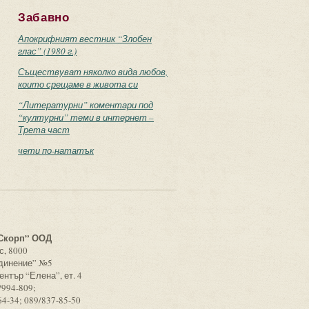
Забавно
Апокрифният вестник “Злобен
глас” (1980 г.)
Съществуват няколко вида любов,
които срещаме в живота си
“Литературни” коментари под
“културни” теми в интернет –
Трета част
чети по-нататък
с
Скорп” ООД
с, 8000
единение” №5
ентър “Елена”, ет. 4
/994-809;
64-34; 089/837-85-50