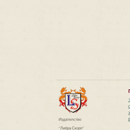
Издателство
“Либра Скорп”