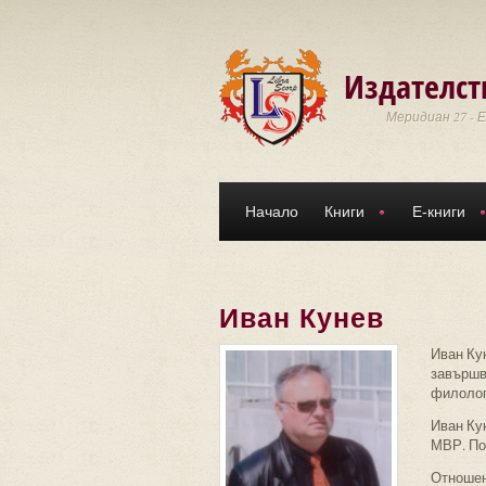
Премини към основното съдържание
Издателст
Меридиан 27 - 
Начало
Книги
Е-книги
Иван Кунев
Иван Ку
завършва
филолог
Иван Ку
МВР. Поч
Отношен