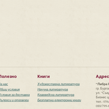
Полезно
Книги
Адре
“Либра 
За нас
Художествена литература
гр. Бурга
Общи условия
Научна литература
ул. “Съ
Условия за доставка
Краеведска литература
Бизнес ц
Въпроси и отговори
Безплатни електронни книги
тел.: 056
088/799-