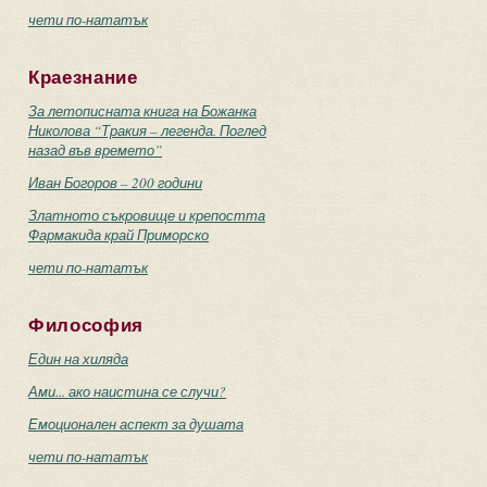
чети по-нататък
Краезнание
За летописната книга на Божанка
Николова “Тракия – легенда. Поглед
назад във времето”
Иван Богоров – 200 години
Златното съкровище и крепостта
Фармакида край Приморско
чети по-нататък
Философия
Един на хиляда
Ами... ако наистина се случи?
Емоционален аспект за душата
чети по-нататък