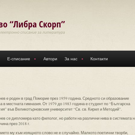
во “Либра Скорп”
Електронно списание за литература
Е-списание
Автори
За нас
Контакти
нев е роден в град Поморие през 1959 година. Средното си образование
 в местната гимназия. От 1979 до 1983 година е студент по “Българска
ия” във Великотърновския университет “Св. св. Кирил и Методий”.
нев се дипломира като филолог, но работи на различни нива в системата н
ина през 2018 г.
ието му към изящното слово не е случайно. Малкото поетични творби,