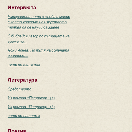
Интервюта
Емигрантството е съдба и мисия,
с която човекът на изкуството
трябва да се научи да живее
С библейски взор по пътищата на
времето...
Чони Чонев: По пътя на солената
реалност...
чети по-нататък
Литература
Средството
Из романа “Петрихор” (1)
Из романа “Петрихор” (2)
чети по-нататък
Поезия