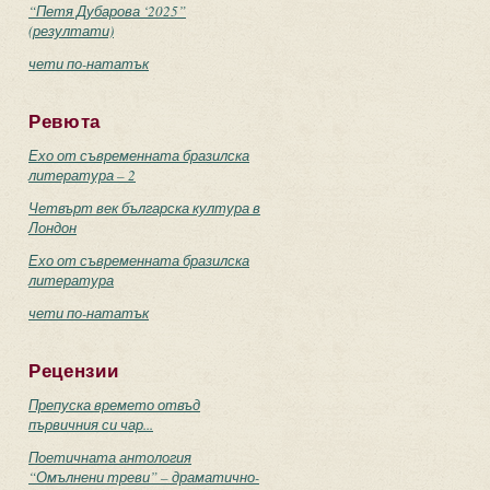
“Петя Дубарова ‘2025”
(резултати)
чети по-нататък
Ревюта
Ехо от съвременната бразилска
литература – 2
Четвърт век българска култура в
Лондон
Ехо от съвременната бразилска
литература
чети по-нататък
Рецензии
Препуска времето отвъд
първичния си чар...
Поетичната антология
“Омълнени треви” – драматично-