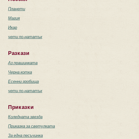
Планети
Магия
Икар
чети по-нататък
Разкази
Аз прашинката
Черна котка
Есенни гробища
чети по-нататък
Приказки
Коледната звезда
Приказка за светулката
За една песъчинка