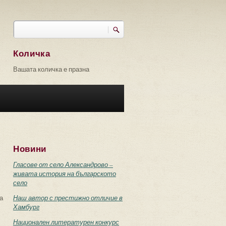
Търси
Форма за търсене
Количка
Вашата количка е празна
Новини
Гласове от село Александрово –
живата история на българското
село
а
Наш автор с престижно отличие в
Хамбург
Национален литературен конкурс