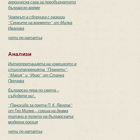
героическа сага за преобърнатото
българско време
Човекът в сборника с разкази
“Сенките на времето” от Милка
Иванова
чети по-нататък
Анализи
Интерпретацията на човешкото в
стихотворенията “Планети”,
“Магия” и “Икар” от Станка
Пенчева
Български пера по света –
събудете ни!..
“Панихида за поета П. К. Яворов”
от Гео Милев – среща на двама
титани в полето на българската
модерна поезия
чети по-нататък