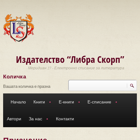
Премини към основното съдържание
Издателство “Либра Скорп”
Меридиан 27 - Електронно списание за литература
Количка
Търси
Форма за търсене
Вашата количка е празна
Начало
Книги
Е-книги
Е-списание
Автори
За нас
Контакти