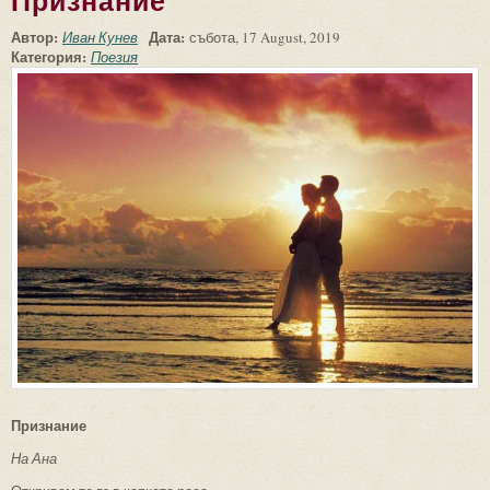
Признание
Автор:
Дата:
Иван Кунев
събота, 17 August, 2019
Категория:
Поезия
Признание
На Ана