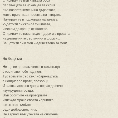
Откривам те във капката роса –
от слънцето аз искам да те скрия
във пазвите зелени на дърветата,
които приютяват песента на птиците.
Намирам те в подковата на залива,
където ти си скрила тишината,
и искам да крещя от щастие.
Откривам те навсякъде – дори и в прозата
на делничните състояния и форми...
Защото ти си в мен – единствено за мен!
На баща ми
Не ще се връщам често в тази къща
с изсипано небе над нея.
Тук времето със кехлибарена ръка
е боядисало врати, прозорци...
И витата лоза на двора не ражда вече
изумрудени грозда.
Във орбитите на прозорците
изцежда мрака своята чернилка,
а вън на стълбите
седи добра светлина.
Не вярвам във утехата на спомена.