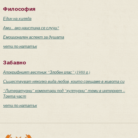
Философия
Един на хиляда
Ами... ако наистина се случи?
Емоционален аспект за душата
чети по-нататък
Забавно
Апокрифният вестник “Злобен глас” (1980 г.)
Съществуват няколко вида любов, които срещаме в живота си
“Литературни” коментари под “културни” теми в интернет –
Трета част
чети по-нататък