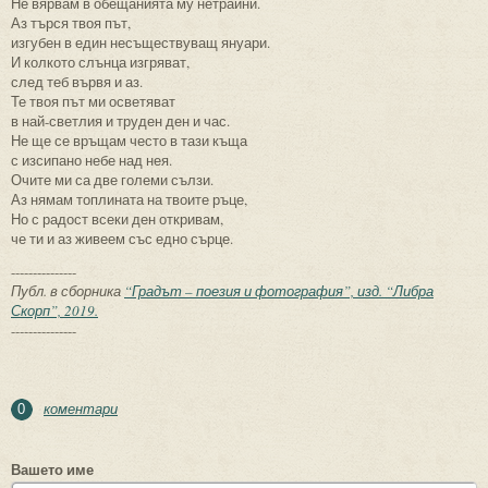
Не вярвам в обещанията му нетрайни.
Аз търся твоя път,
изгубен в един несъществуващ януари.
И колкото слънца изгряват,
след теб вървя и аз.
Те твоя път ми осветяват
в най-светлия и труден ден и час.
Не ще се връщам често в тази къща
с изсипано небе над нея.
Очите ми са две големи сълзи.
Аз нямам топлината на твоите ръце,
Но с радост всеки ден откривам,
че ти и аз живеем със едно сърце.
---------------
Публ. в сборника
“Градът – поезия и фотография”, изд. “Либра
Скорп”, 2019.
---------------
коментари
0
Вашето име