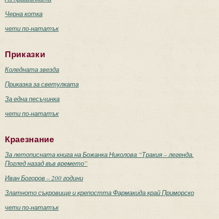
Черна котка
чети по-нататък
Приказки
Коледната звезда
Приказка за светулката
За една песъчинка
чети по-нататък
Краезнание
За летописната книга на Божанка Николова “Тракия – легенда.
Поглед назад във времето”
Иван Богоров – 200 години
Златното съкровище и крепостта Фармакида край Приморско
чети по-нататък