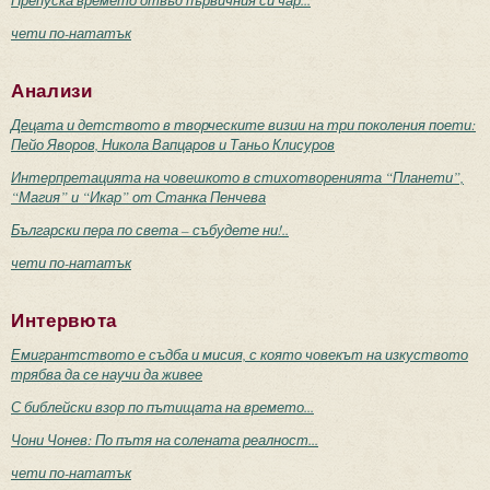
Препуска времето отвъд първичния си чар...
чети по-нататък
Анализи
Децата и детството в творческите визии на три поколения поети:
Пейо Яворов, Никола Вапцаров и Таньо Клисуров
Интерпретацията на човешкото в стихотворенията “Планети”,
“Магия” и “Икар” от Станка Пенчева
Български пера по света – събудете ни!..
чети по-нататък
Интервюта
Емигрантството е съдба и мисия, с която човекът на изкуството
трябва да се научи да живее
С библейски взор по пътищата на времето...
Чони Чонев: По пътя на солената реалност...
чети по-нататък