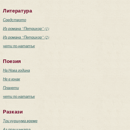
Литература
Средството
Из романа “Петрихор” (1)
Из романа “Петрихор” (2)
чети по-нататък
Поезия
На Нова година
Не е юнак
Планети
чети по-нататък
Разкази
Три куршума време
Аз прашинката