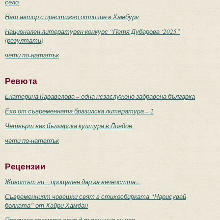
село
Наш автор с престижно отличие в Хамбург
Национален литературен конкурс “Петя Дубарова ‘2025”
(резултати)
чети по-нататък
Ревюта
Екатерина Каравелова – една незаслужено забравена българка
Ехо от съвременната бразилска литература – 2
Четвърт век българска култура в Лондон
чети по-нататък
Рецензии
Животът ни – прощален дар за вечността...
Съвременният човешки свят в стихосбирката “Нарисувай
болката” от Хайри Хамдан