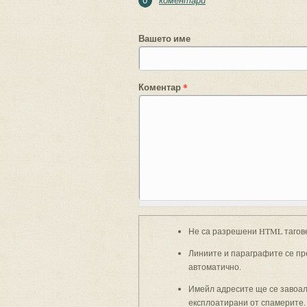
коментари
0
Вашето име
Коментар
*
Не са разрешени HTML тагов
Линиите и параграфите се пр
автоматично.
Имейл адресите ще се завоали
експлоатирани от спамерите.