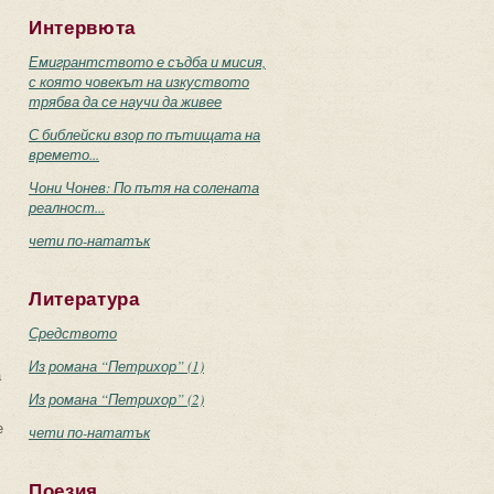
Интервюта
Емигрантството е съдба и мисия,
с която човекът на изкуството
трябва да се научи да живее
С библейски взор по пътищата на
времето...
Чони Чонев: По пътя на солената
реалност...
чети по-нататък
Литература
Средството
Из романа “Петрихор” (1)
а
Из романа “Петрихор” (2)
е
чети по-нататък
Поезия