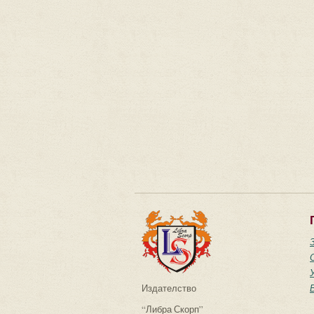
Издателство
“Либра Скорп”