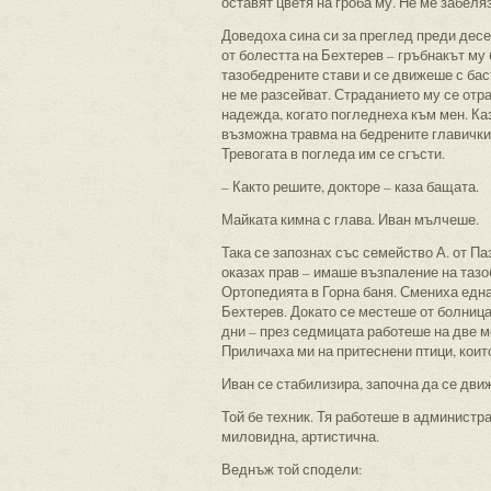
оставят цветя на гроба му. Не ме забеляз
Доведоха сина си за преглед преди десе
от болестта на Бехтерев – гръбнакът му
тазобедрените стави и се движеше с басту
не ме разсейват. Страданието му се отра
надежда, когато погледнеха към мен. Каз
възможна травма на бедрените главички 
Тревогата в погледа им се сгъсти.
– Както решите, докторе – каза бащата.
Майката кимна с глава. Иван мълчеше.
Така се запознах със семейство А. от Па
оказах прав – имаше възпаление на тазо
Ортопедията в Горна баня. Смениха еднат
Бехтерев. Докато се местеше от болница 
дни – през седмицата работеше на две м
Приличаха ми на притеснени птици, които
Иван се стабилизира, започна да се дви
Той бе техник. Тя работеше в администра
миловидна, артистична.
Веднъж той сподели: