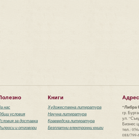
Полезно
Книги
Адре
“Либра 
За нас
Художествена литература
гр. Бурга
Общи условия
Научна литература
ул. “Съ
Условия за доставка
Краеведска литература
Бизнес ц
Въпроси и отговори
Безплатни електронни книги
тел.: 056
088/799-