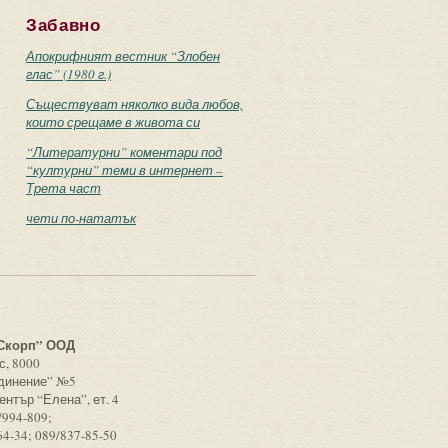
Забавно
Апокрифният вестник “Злобен
глас” (1980 г.)
Съществуват няколко вида любов,
които срещаме в живота си
“Литературни” коментари под
“културни” теми в интернет –
Трета част
чети по-нататък
с
Скорп” ООД
с, 8000
единение” №5
ентър “Елена”, ет. 4
/994-809;
64-34; 089/837-85-50