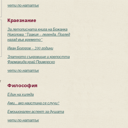
чети по-нататък
Краезнание
За летописната книга на Божанка
Николова “Тракия – легенда. Поглед
назад във времето”
Иван Богоров – 200 години
Златното съкровище и крепостта
Фармакида край Приморско
чети по-нататък
т
Философия
Един на хиляда
Ами... ако наистина се случи?
Емоционален аспект за душата
чети по-нататък