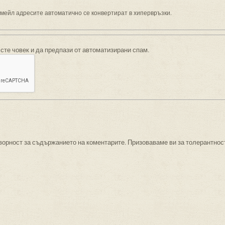
имейл адресите автоматично се конвертират в хипервръзки.
 сте човек и да предпази от автоматизирани спам.
ворност за съдържанието на коментарите. Призоваваме ви за толерантнос