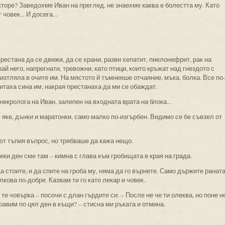
кторе? Заведохме Иван на преглед, не знаехме каква е болестта му. Като
човек... И досега...
рестана да се движи, да се храни, разви хепатит, пиелонефрит, рак на
ай него, напрегнати, тревожни, като птици, които кръжат над гнездото с
изтляла в очите им. На мястото й тъмнееше отчаяние, мъка, болка. Все по-
итаха сина им, накрая престанаха да ми се обаждат.
екролога на Иван, залепен на входната врата на блока...
 яке, дънки и маратонки, само малко по-изгърбен. Видимо се бе съвзел от
 от тъпия въпрос, но трябваше да кажа нещо.
секи ден сме там – кимна с глава към гробищата в края на града.
да стоите, и да спите на гроба му, няма да го върнете. Само държите ранат
лкова по-добре. Казвам ти го като лекар и човек.
те човърка – посочи с длан гърдите си. – После не че ти олеква, но поне н
правим по цял ден в къщи? – стисна ми ръката и отмина.