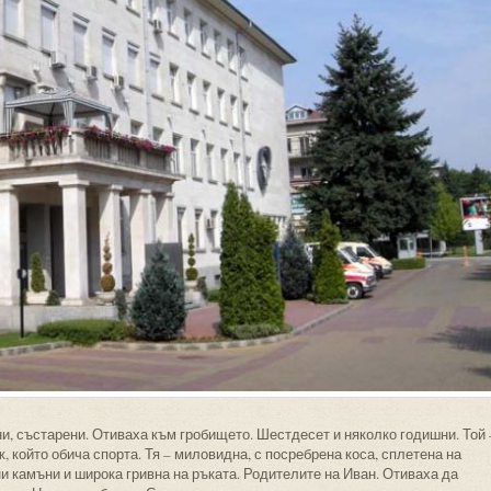
, състарени. Отиваха към гробището. Шестдесет и няколко годишни. Той 
ж, който обича спорта. Тя – миловидна, с посребрена коса, сплетена на
ни камъни и широка гривна на ръката. Родителите на Иван. Отиваха да