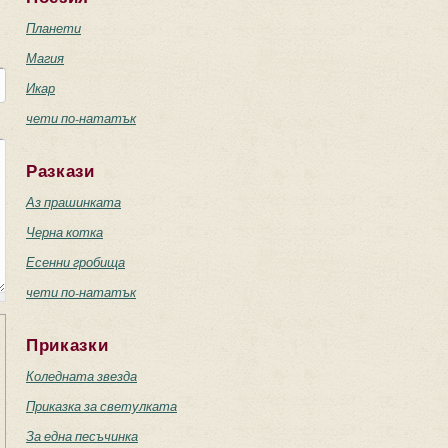
Планети
Магия
Икар
чети по-нататък
Разкази
Аз прашинката
Черна котка
Есенни гробища
чети по-нататък
Приказки
Коледната звезда
Приказка за светулката
За една песъчинка