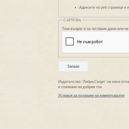
Адресите на уеб-страници и 
CAPTCHA
Този въпрос е за тестване дали или не
Издателство "Либра Скорп" не носи отго
и спазване на добрия тон.
Условия за ползване на коментарите