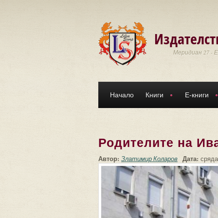
Премини към основното съдържание
Издателст
Меридиан 27 - 
Начало
Книги
Е-книги
Родителите на Ив
Автор:
Дата:
Златимир Коларов
сряда,