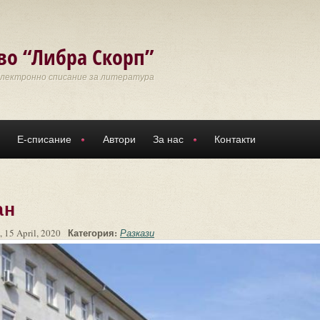
во “Либра Скорп”
Електронно списание за литература
Е-списание
Автори
За нас
Контакти
ан
Категория:
 15 April, 2020
Разкази