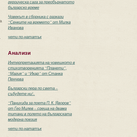
героическа сага за преобърнатото
българско време
Човекът в сборника с разкази
а
“Сенките на времето” от Милка
Иванова
чети по-нататък
.
Анализи
Интерпретацията на човешкото в
стихотворенията “Планети”,
“Магия” и “Икар” от Станка
Пенчева
Български пера по света –
събудете ни!..
“Панихида за поета П. К. Яворов”
от Гео Милев – среща на двама
титани в полето на българската
модерна поезия
чети по-нататък