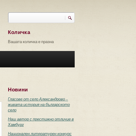
Търси
Форма за търсене
Количка
Вашата количка е празна
Новини
Гласове от село Александрово –
живата история на българското
село
Наш автор с престижно отличие в
Хамбург
Национален литературен конкурс