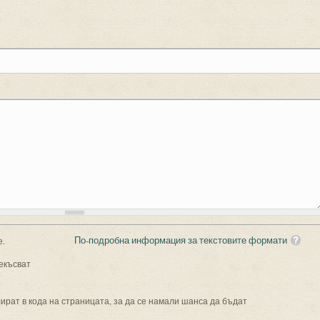
По-подробна информация за текстовите формати
е.
екъсват
рат в кода на страницата, за да се намали шанса да бъдат