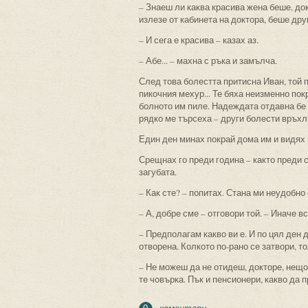
– Знаеш ли каква красива жена беше, до
излезе от кабинета на доктора, беше друг 
– И сега е красива – казах аз.
– Абе... – махна с ръка и замълча.
След това болестта притисна Иван, той п
пикочния мехур... Те бяха неизменно покр
болното им пиле. Надеждата отдавна бе 
рядко ме търсеха – други болести връхл
Един ден минах покрай дома им и видях н
Срещнах го преди година – както преди с
загубата.
– Как сте? – попитах. Стана ми неудобно
– А, добре сме – отговори той. – Иначе в
– Предполагам какво ви е. И по цял ден 
отворена. Колкото по-рано се затвори, то
– Не можеш да не отидеш, докторе, нещо 
те човърка. Пък и пенсионери, какво да 