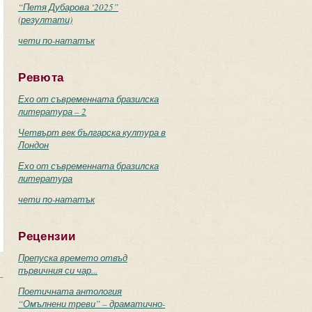
“Петя Дубарова ‘2025”
(резултати)
чети по-нататък
Ревюта
Ехо от съвременната бразилска
литература – 2
Четвърт век българска култура в
Лондон
Ехо от съвременната бразилска
литература
чети по-нататък
Рецензии
Препуска времето отвъд
първичния си чар...
–
Поетичната антология
“Омълнени треви” – драматично-