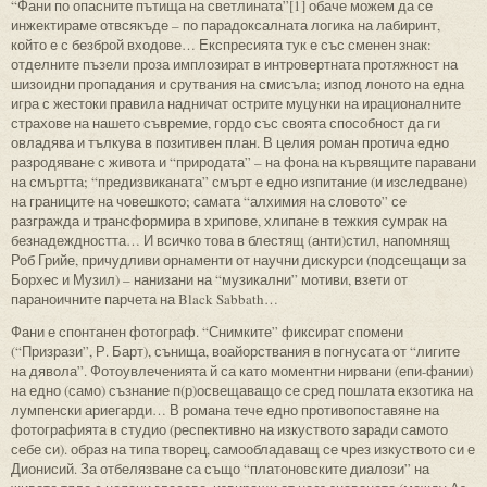
“Фани по опасните пътища на светлината”[1] обаче можем да се
инжектираме отвсякъде – по парадоксалната логика на лабиринт,
който е с безброй входове… Експресията тук е със сменен знак:
отделните пъзели проза имплозират в интровертната протяжност на
шизоидни пропадания и срутвания на смисъла; изпод лоното на една
игра с жестоки правила надничат острите муцунки на ирационалните
страхове на нашето съвремие, гордо със своята способност да ги
овладява и тълкува в позитивен план. В целия роман протича едно
разродяване с живота и “природата” – на фона на кървящите паравани
на смъртта; “предизвиканата” смърт е едно изпитание (и изследване)
на границите на човешкото; самата “алхимия на словото” се
разгражда и трансформира в хрипове, хлипане в тежкия сумрак на
безнадеждността… И всичко това в блестящ (анти)стил, напомнящ
Роб Грийе, причудливи орнаменти от научни дискурси (подсещащи за
Борхес и Музил) – нанизани на “музикални” мотиви, взети от
параноичните парчета на Black Sabbath…
Фани е спонтанен фотограф. “Снимките” фиксират спомени
(“Призрази”, Р. Барт), сънища, воайорствания в погнусата от “лигите
на дявола”. Фотоувлеченията й са като моментни нирвани (епи-фании)
на едно (само) съзнание п(р)освещаващо се сред пошлата екзотика на
лумпенски ариегарди… В романа тече едно противопоставяне на
фотографията в студио (респективно на изкуството заради самото
себе си). образ на типа творец, самообладаващ се чрез изкуството си е
Дионисий. За отбелязване са също “платоновските диалози” на