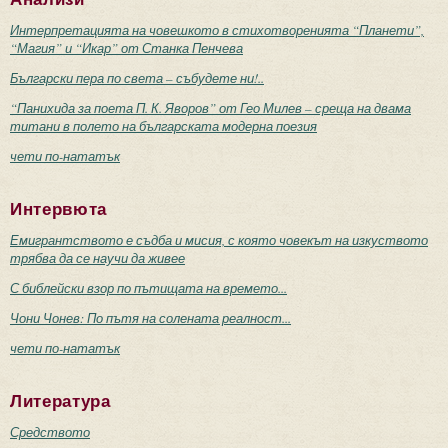
Интерпретацията на човешкото в стихотворенията “Планети”,
“Магия” и “Икар” от Станка Пенчева
Български пера по света – събудете ни!..
“Панихида за поета П. К. Яворов” от Гео Милев – среща на двама
титани в полето на българската модерна поезия
чети по-нататък
Интервюта
Емигрантството е съдба и мисия, с която човекът на изкуството
трябва да се научи да живее
С библейски взор по пътищата на времето...
Чони Чонев: По пътя на солената реалност...
чети по-нататък
Литература
Средството