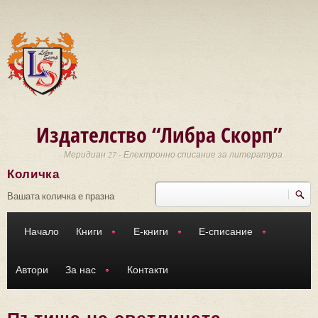
Премини към основното съдържание
Издателство “Либра Скорп”
Меридиан 27 - Електронно списание за литература
Количка
Търси
Форма за търсене
Вашата количка е празна
Начало
Книги
Е-книги
Е-списание
Автори
За нас
Контакти