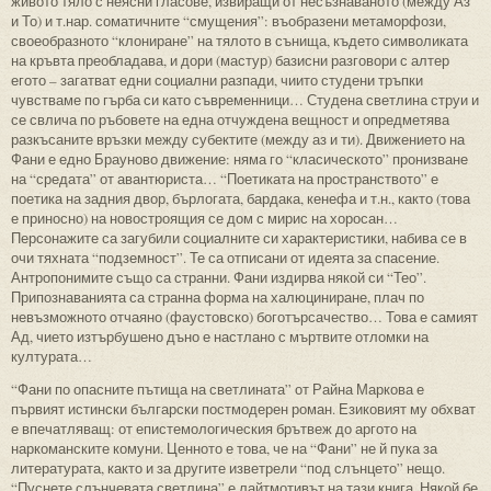
живото тяло с неясни гласове, извиращи от несъзнаваното (между Аз
и То) и т.нар. соматичните “смущения”: въобразени метаморфози,
своеобразното “клониране” на тялото в сънища, където символиката
на кръвта преобладава, и дори (мастур) базисни разговори с алтер
егото – загатват едни социални разпади, чиито студени тръпки
чувстваме по гърба си като съвременници… Студена светлина струи и
се свлича по ръбовете на една отчуждена вещност и опредметява
разкъсаните връзки между субектите (между аз и ти). Движението на
Фани е едно Брауново движение: няма го “класическото” пронизване
на “средата” от авантюриста… “Поетиката на пространството” е
поетика на задния двор, бърлогата, бардака, кенефа и т.н., както (това
е приносно) на новостроящия се дом с мирис на хоросан…
Персонажите са загубили социалните си характеристики, набива се в
очи тяхната “подземност”. Те са отписани от идеята за спасение.
Антропонимите също са странни. Фани издирва някой си “Тео”.
Припознаванията са странна форма на халюциниране, плач по
невъзможното отчаяно (фаустовско) боготърсачество… Това е самият
Ад, чието изтърбушено дъно е настлано с мъртвите отломки на
културата…
“Фани по опасните пътища на светлината” от Райна Маркова е
първият истински български постмодерен роман. Езиковият му обхват
е впечатляващ: от епистемологическия брътвеж до аргото на
наркоманските комуни. Ценното е това, че на “Фани” не й пука за
литературата, както и за другите изветрели “под слънцето” нещо.
“Пуснете слънчевата светлина” е лайтмотивът на тази книга. Някой бе