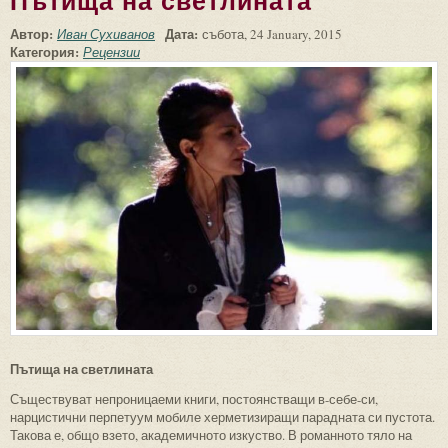
Пътища на светлината
Автор:
Дата:
Иван Сухиванов
събота, 24 January, 2015
Категория:
Рецензии
Пътища на светлината
Съществуват непроницаеми книги, постоянстващи в-себе-си,
нарцистични перпетуум мобиле херметизиращи парадната си пустота.
Такова е, общо взето, академичното изкуство. В романното тяло на