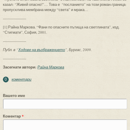
казал: “Живей опасно!”… Това е “посланието” на този роман-граница:
пропусклива мембрана между “света” и мрака…
--------------------
[1] Райна Маркова. “Фани по опасните пътища на светлината”, изд.
“Стигмати”, София, 2001.
--------------------
Публ. в “
Ходове на въображението
”, Бургас, 2009.
--------------------
Засегнати автори:
Райна Маркова
коментари
0
Вашето име
Коментар
*