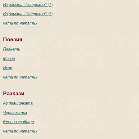
Из романа “Петрихор” (1)
Из романа “Петрихор” (2)
чети по-нататък
Поезия
Планети
Магия
Икар
чети по-нататък
Разкази
Аз прашинката
Черна котка
Есенни гробища
чети по-нататък