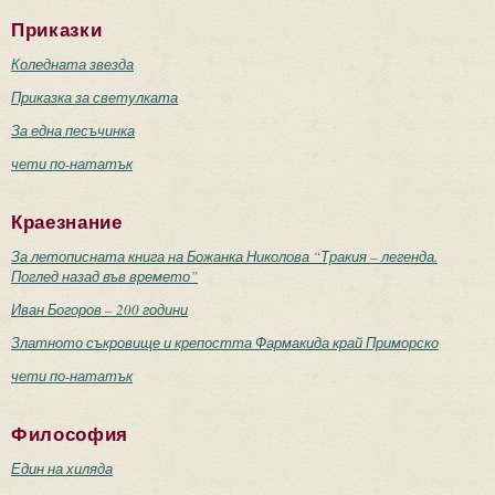
Приказки
Коледната звезда
Приказка за светулката
За една песъчинка
чети по-нататък
Краезнание
За летописната книга на Божанка Николова “Тракия – легенда.
Поглед назад във времето”
Иван Богоров – 200 години
Златното съкровище и крепостта Фармакида край Приморско
чети по-нататък
Философия
Един на хиляда