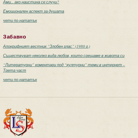
Ами... ако наистина се случи?
Емоционален аспект за душата
чети по-нататък
Забавно
Апокрифният вестник “Злобен глас” (1980 г.)
Съществуват няколко вида любов, които срещаме в живота си
“Литературни” коментари под “културни” теми в интернет –
Трета част
чети по-нататък