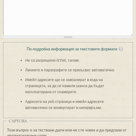
По-подробна информация за текстовите формати
Не са разрешени HTML тагове.
Линиите и параграфите се прекъсват автоматично.
Имейл адресите ще се завоалират в кода на
страницата, за да се намали шанса да бъдат
експлоатирани от спамерите.
Адресите на уеб-страници и имейл адресите
автоматично се конвертират в хипервръзки.
CAPTCHA
Този въпрос е за тестване дали или не сте човек и да предпази от
автоматизирани спам.