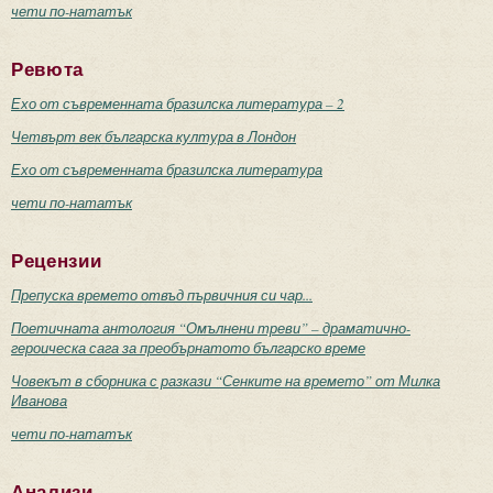
чети по-нататък
Ревюта
Ехо от съвременната бразилска литература – 2
Четвърт век българска култура в Лондон
Ехо от съвременната бразилска литература
чети по-нататък
Рецензии
Препуска времето отвъд първичния си чар...
Поетичната антология “Омълнени треви” – драматично-
героическа сага за преобърнатото българско време
Човекът в сборника с разкази “Сенките на времето” от Милка
Иванова
чети по-нататък
Анализи