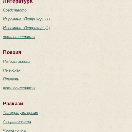
Литература
Средството
Из романа “Петрихор” (1)
Из романа “Петрихор” (2)
чети по-нататък
Поезия
На Нова година
Не е юнак
Планети
чети по-нататък
Разкази
Три куршума време
Аз прашинката
Черна котка