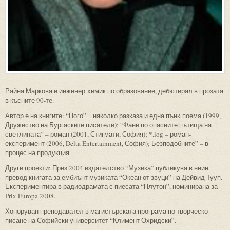
Райна Маркова е инженер-химик по образование, дебютирал в прозата
в късните 90-те.
Автор е на книгите: “Пого” – няколко разказа и една пънк-поема (1999,
Дружество на Бургаските писатели); “Фани по опасните пътища на
светлината” – роман (2001, Стигмати, София); *.log – роман-
експеримент (2006, Delta Entertainment, София); Безподобните” – в
процес на продукция.
Други проекти: През 2004 издателство “Музика” публикува в неин
превод книгата за ембиънт музиката “Океан от звуци” на Дейвид Тууп.
Експериментира в радиодрамата с пиесата “Плутон”, номинирана за
Prix Europa 2008.
Хоноруван преподавател в магистърската програма по творческо
писане на Софийски университет “Климент Охридски”.