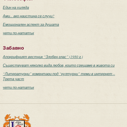
Един на хиляда
Ами... ако наистина се случи?
Емоционален аспект за душата
чети по-нататък
Забавно
Апокрифният вестник “Злобен глас” (1980 г.)
Съществуват няколко вида любов, които срещаме в живота си
“Литературни” коментари под “културни” теми в интернет –
Трета част
чети по-нататък