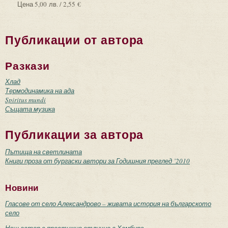
Цена
5,00 лв. / 2,55 €
Публикации от автора
Разкази
Хлад
Термодинамика на ада
Spiritus mundi
Същата музика
Публикации за автора
Пътища на светлината
Книги проза от бургаски автори за Годишния преглед ’2010
Новини
Гласове от село Александрово – живата история на българското
село
Наш автор с престижно отличие в Хамбург