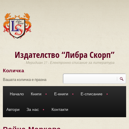
Премини към основното съдържание
Издателство “Либра Скорп”
Меридиан 27 - Електронно списание за литература
Количка
Търси
Форма за търсене
Вашата количка е празна
Начало
Книги
Е-книги
Е-списание
Автори
За нас
Контакти