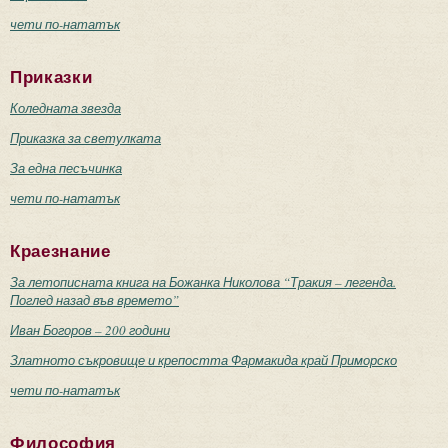
чети по-нататък
Приказки
Коледната звезда
Приказка за светулката
За една песъчинка
чети по-нататък
Краезнание
За летописната книга на Божанка Николова “Тракия – легенда.
Поглед назад във времето”
Иван Богоров – 200 години
Златното съкровище и крепостта Фармакида край Приморско
чети по-нататък
Философия