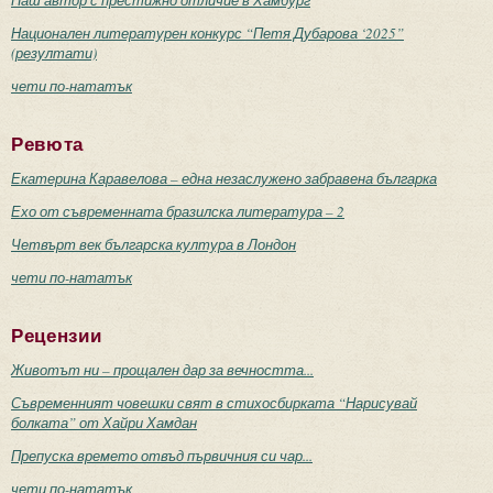
Национален литературен конкурс “Петя Дубарова ‘2025”
(резултати)
чети по-нататък
Ревюта
Екатерина Каравелова – една незаслужено забравена българка
Ехо от съвременната бразилска литература – 2
Четвърт век българска култура в Лондон
чети по-нататък
Рецензии
Животът ни – прощален дар за вечността...
Съвременният човешки свят в стихосбирката “Нарисувай
болката” от Хайри Хамдан
Препуска времето отвъд първичния си чар...
чети по-нататък