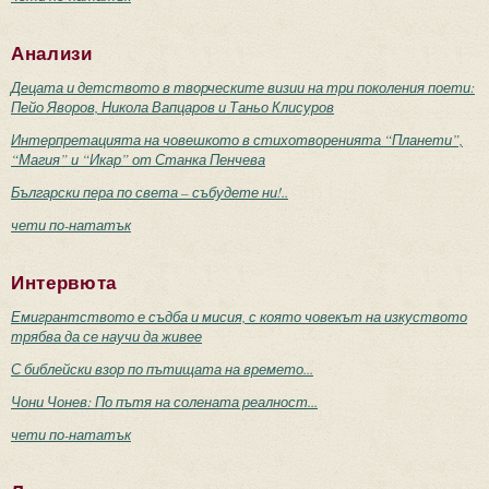
Анализи
Децата и детството в творческите визии на три поколения поети:
Пейо Яворов, Никола Вапцаров и Таньо Клисуров
Интерпретацията на човешкото в стихотворенията “Планети”,
“Магия” и “Икар” от Станка Пенчева
Български пера по света – събудете ни!..
чети по-нататък
Интервюта
Емигрантството е съдба и мисия, с която човекът на изкуството
трябва да се научи да живее
С библейски взор по пътищата на времето...
Чони Чонев: По пътя на солената реалност...
чети по-нататък