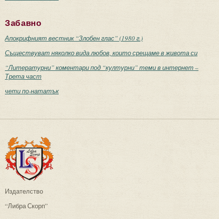
Забавно
Апокрифният вестник “Злобен глас” (1980 г.)
Съществуват няколко вида любов, които срещаме в живота си
“Литературни” коментари под “културни” теми в интернет –
Трета част
чети по-нататък
Издателство
“Либра Скорп”