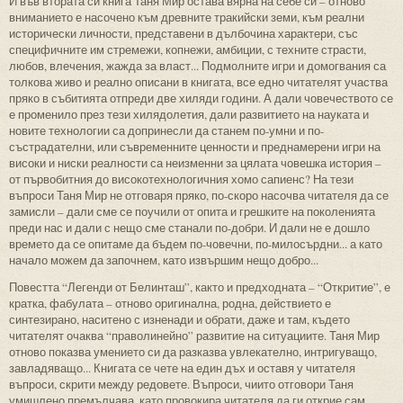
И във втората си книга Таня Мир остава вярна на себе си – отново
вниманието е насочено към древните тракийски земи, към реални
исторически личности, представени в дълбочина характери, със
специфичните им стремежи, копнежи, амбиции, с техните страсти,
любов, влечения, жажда за власт... Подмолните игри и домогвания са
толкова живо и реално описани в книгата, все едно читателят участва
пряко в събитията отпреди две хиляди години. А дали човечеството се
е променило през тези хилядолетия, дали развитието на науката и
новите технологии са допринесли да станем по-умни и по-
състрадателни, или съвременните ценности и преднамерени игри на
високи и ниски реалности са неизменни за цялата човешка история –
от първобитния до високотехнологичния хомо сапиенс? На тези
въпроси Таня Мир не отговаря пряко, по-скоро насочва читателя да се
замисли – дали сме се поучили от опита и грешките на поколенията
преди нас и дали с нещо сме станали по-добри. И дали не е дошло
времето да се опитаме да бъдем по-човечни, по-милосърдни... а като
начало можем да започнем, като извършим нещо добро...
Повестта “Легенди от Белинташ”, както и предходната – “Откритие”, е
кратка, фабулата – отново оригинална, родна, действието е
синтезирано, наситено с изненади и обрати, даже и там, където
читателят очаква “праволинейно” развитие на ситуациите. Таня Мир
отново показва умението си да разказва увлекателно, интригуващо,
завладяващо... Книгата се чете на един дъх и оставя у читателя
въпроси, скрити между редовете. Въпроси, чиито отговори Таня
умишлено премълчава, като провокира читателя да ги открие сам.