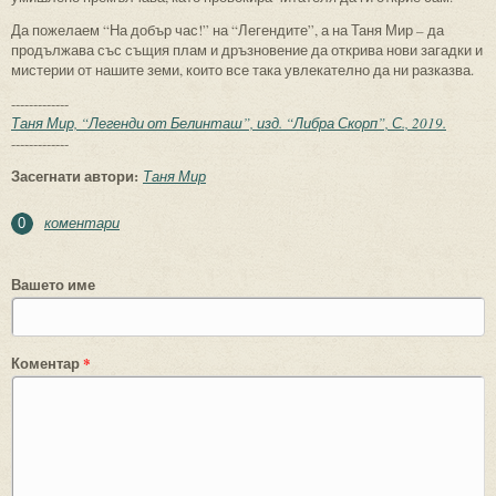
Да пожелаем “На добър час!” на “Легендите”, а на Таня Мир – да
продължава със същия плам и дръзновение да открива нови загадки и
мистерии от нашите земи, които все така увлекателно да ни разказва.
-------------
Таня Мир, “Легенди от Белинташ”, изд. “Либра Скорп”, С., 2019.
-------------
Засегнати автори:
Таня Мир
коментари
0
Вашето име
Коментар
*