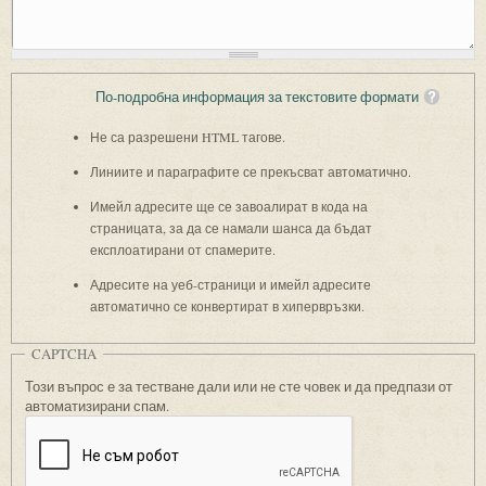
По-подробна информация за текстовите формати
Не са разрешени HTML тагове.
Линиите и параграфите се прекъсват автоматично.
Имейл адресите ще се завоалират в кода на
страницата, за да се намали шанса да бъдат
експлоатирани от спамерите.
Адресите на уеб-страници и имейл адресите
автоматично се конвертират в хипервръзки.
CAPTCHA
Този въпрос е за тестване дали или не сте човек и да предпази от
автоматизирани спам.