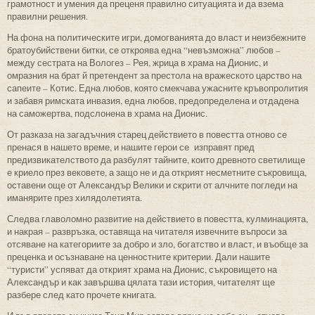
грамотност и умения да преценя правилно ситуацията и да взема
правилни решения.
На фона на политическите игри, домогванията до власт и неизбежните
братоубийствени битки, се откроява една “невъзможна” любов –
между сестрата на Вологез – Рея, жрица в храма на Дионис, и
омразния на брат й претендент за престола на вражеското царство на
сапеите – Котис. Една любов, която смекчава ужасните кръвопролития
и забавя римската инвазия, една любов, предопределена и отдадена
на саможертва, подслонена в храма на Дионис.
От разказа на загадъчния старец действието в повестта отново се
пренася в нашето време, и нашите герои се изправят пред
предизвикателството да разбулят тайните, които древното светилище
е криело през вековете, а защо не и да открият несметните съкровища,
оставени още от Александър Велики и скрити от алчните погледи на
иманярите през хилядолетията.
Следва главоломно развитие на действието в повестта, кулминацията,
и накрая – развръзка, оставяща на читателя извечните въпроси за
отсяване на категориите за добро и зло, богатство и власт, и въобще за
преценка и осъзнаване на ценностните критерии. Дали нашите
“туристи” успяват да открият храма на Дионис, съкровището на
Александър и как завършва цялата тази история, читателят ще
разбере след като прочете книгата.