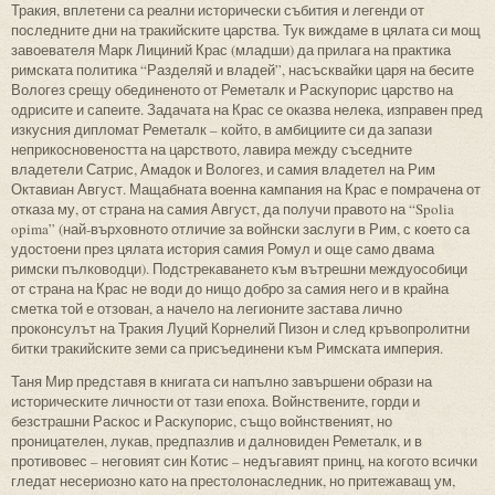
Тракия, вплетени са реални исторически събития и легенди от
последните дни на тракийските царства. Тук виждаме в цялата си мощ
завоевателя Марк Лициний Крас (младши) да прилага на практика
римската политика “Разделяй и владей”, насъсквайки царя на бесите
Вологез срещу обединеното от Реметалк и Раскупорис царство на
одрисите и сапеите. Задачата на Крас се оказва нелека, изправен пред
изкусния дипломат Реметалк – който, в амбициите си да запази
неприкосновеността на царството, лавира между съседните
владетели Сатрис, Амадок и Вологез, и самия владетел на Рим
Октавиан Август. Мащабната военна кампания на Крас е помрачена от
отказа му, от страна на самия Август, да получи правото на “Spolia
opima” (най-върховното отличие за войнски заслуги в Рим, с което са
удостоени през цялата история самия Ромул и още само двама
римски пълководци). Подстрекаването към вътрешни междуособици
от страна на Крас не води до нищо добро за самия него и в крайна
сметка той е отзован, а начело на легионите застава лично
проконсулът на Тракия Луций Корнелий Пизон и след кръвопролитни
битки тракийските земи са присъединени към Римската империя.
Таня Мир представя в книгата си напълно завършени образи на
историческите личности от тази епоха. Войнствените, горди и
безстрашни Раскос и Раскупорис, също войнственият, но
проницателен, лукав, предпазлив и далновиден Реметалк, и в
противовес – неговият син Котис – недъгавият принц, на когото всички
гледат несериозно като на престолонаследник, но притежаващ ум,