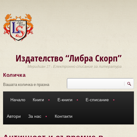
Премини към основното съдържание
Издателство “Либра Скорп”
Меридиан 27 - Електронно списание за литература
Количка
Търси
Форма за търсене
Вашата количка е празна
Начало
Книги
Е-книги
Е-списание
Автори
За нас
Контакти