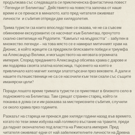
продължава със следващата си приключенска фантастична повест
“Легенди от Белинташ”. Действието на повестта започва от наше
време и се пренася в миналото, като пред читателя оживяват
личности и събития отпреди две хилядолетия.
Трима туристи (за които впоследствие се оказва, че не са съвсем
обикновени екскурзианти) се насочват към Белинташ, прочутото
скално светилище на Родопите. “Камъкът на мъдростта” – забулен в
множество легенди – на това място се е намирал митичният храм на
Дионис, в който жреците са предрекли бляскавите победи и триумфа
на Александър Велики, и могъществото на неговата огромната
империя. Според преданието Александър обсипва храма с дарове и
им подарява своята златна колесница, търсенето на която е
привличало като магнит хиляди златотърсачи през вековете. А дали и
нашите пътешественици не са се насочили към тези скали със същите
иманярски цели?
Поради лошото време тримата туристи се приютяват в близкото село в
подножието на Белинташ. Там срещат странен старец, който ги
поканва в дома си и им разказва за мистериозните събития, случили
се около храма през годините.
Разказът на стареца ни пренася две хиляди години назад във времето,
когато по тези земи избухва най-голямото въстание на траките, преди
да паднат окончателно под властта на Римската империя. Пред
читателя оживяват едни от най-забележителните личности на Древна