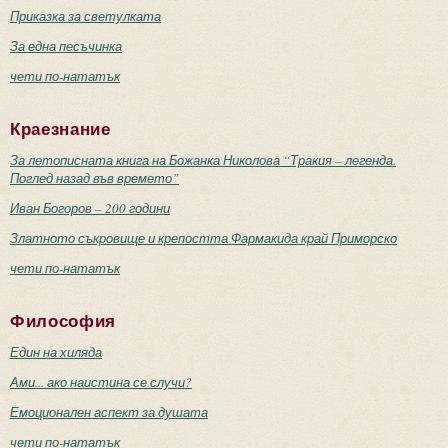
Приказка за светулката
За една песъчинка
чети по-нататък
Краезнание
За летописната книга на Божанка Николова “Тракия – легенда.
Поглед назад във времето”
Иван Богоров – 200 години
Златното съкровище и крепостта Фармакида край Приморско
чети по-нататък
Философия
Един на хиляда
Ами... ако наистина се случи?
Емоционален аспект за душата
чети по-нататък