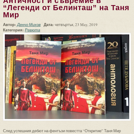
Античност и съвремие в
“Легенди от Белинташ” на Таня
Мир
Автор:
Дата:
Денчо Михов
четвъртък, 23 May, 2019
Категория:
Ревюта
След успешния дебют на фентъзи повестта “Откритие” Таня Мир