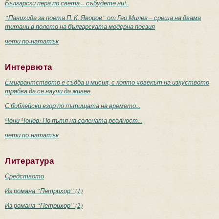
Български пера по света – събудете ни!..
“Панихида за поета П. К. Яворов” от Гео Милев – среща на двама
титани в полето на българската модерна поезия
чети по-нататък
Интервюта
Емигрантството е съдба и мисия, с която човекът на изкуството
трябва да се научи да живее
С библейски взор по пътищата на времето...
Чони Чонев: По пътя на солената реалност...
чети по-нататък
Литература
Средството
Из романа “Петрихор” (1)
Из романа “Петрихор” (2)