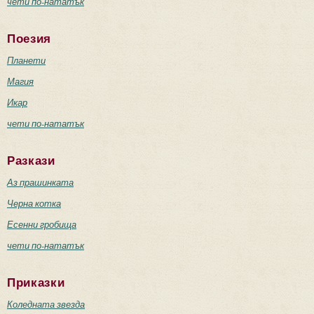
чети по-нататък
Поезия
Планети
Магия
Икар
чети по-нататък
Разкази
Аз прашинката
Черна котка
Есенни гробища
чети по-нататък
Приказки
Коледната звезда