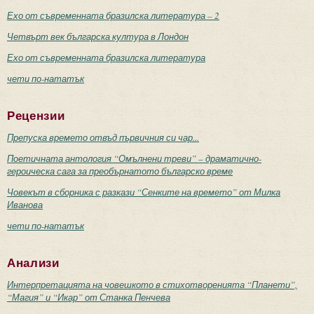
Ехо от съвременната бразилска литература – 2
Четвърт век българска култура в Лондон
Ехо от съвременната бразилска литература
чети по-нататък
Рецензии
Препуска времето отвъд първичния си чар...
Поетичната антология “Омълнени треви” – драматично-
героическа сага за преобърнатото българско време
Човекът в сборника с разкази “Сенките на времето” от Милка
Иванова
чети по-нататък
Анализи
Интерпретацията на човешкото в стихотворенията “Планети”,
“Магия” и “Икар” от Станка Пенчева