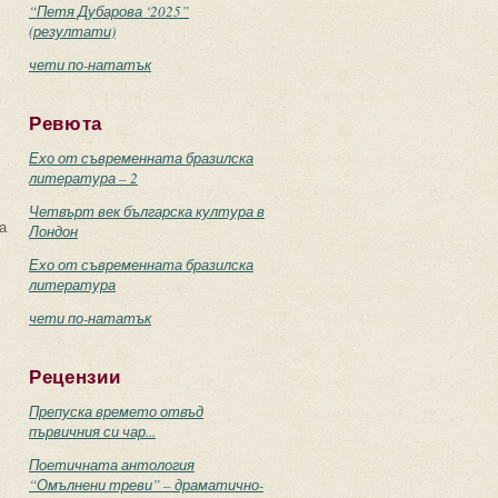
“Петя Дубарова ‘2025”
(резултати)
чети по-нататък
Ревюта
Ехо от съвременната бразилска
литература – 2
Четвърт век българска култура в
а
Лондон
Ехо от съвременната бразилска
литература
чети по-нататък
Рецензии
Препуска времето отвъд
първичния си чар...
Поетичната антология
“Омълнени треви” – драматично-