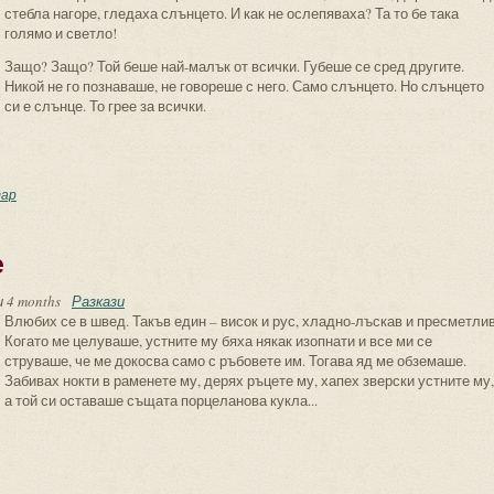
стебла нагоре, гледаха слънцето. И как не ослепяваха? Та то бе така
голямо и светло!
Защо? Защо? Той беше най-малък от всички. Губеше се сред другите.
Никой не го познаваше, не говореше с него. Само слънцето. Но слънцето
си е слънце. То грее за всички.
ънчогледи
ар
е
 4 months
Разкази
Влюбих се в швед. Такъв един – висок и рус, хладно-лъскав и пресметлив
Когато ме целуваше, устните му бяха някак изопнати и все ми се
струваше, че ме докосва само с ръбовете им. Тогава яд ме обземаше.
Забивах нокти в раменете му, дерях ръцете му, хапех зверски устните му,
а той си оставаше същата порцеланова кукла...