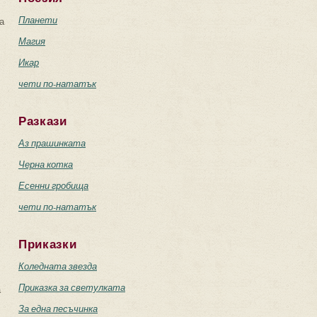
Планети
а
Магия
Икар
чети по-нататък
Разкази
Аз прашинката
Черна котка
Есенни гробища
чети по-нататък
Приказки
Коледната звезда
Приказка за светулката
а
За една песъчинка