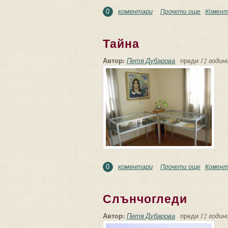
коментари
Прочети още
about Из
Комент
0
Тайна
Автор:
Петя Дубарова
преди
12 години
коментари
Прочети още
about Тай
Комент
0
Слънчогледи
Автор:
Петя Дубарова
преди
12 години