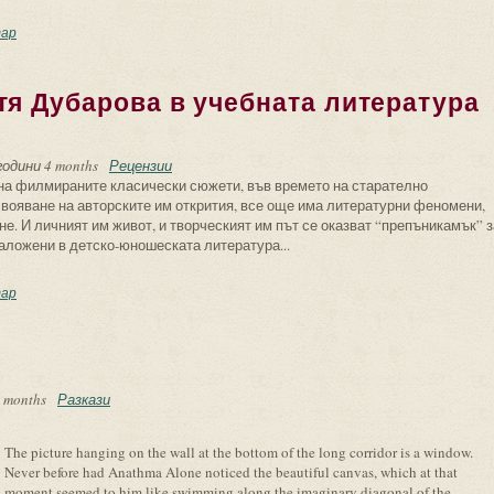
тя Дубарова и “прокълнатите” поети
ар
тя Дубарова в учебната литература
години 4 months
Рецензии
а на филмираните класически сюжети, във времето на старателно
вояване на авторските им открития, все още има литературни феномени,
е. И личният им живот, и творческият им път се оказват “препъникамък” з
ложени в детско-юношеската литература...
орчеството на Петя Дубарова в учебната литература за деца и юноши
ар
 months
Разкази
The picture hanging on the wall at the bottom of the long corridor is a window.
Never before had Anathma Alone noticed the beautiful canvas, which at that
moment seemed to him like swimming along the imaginary diagonal of the