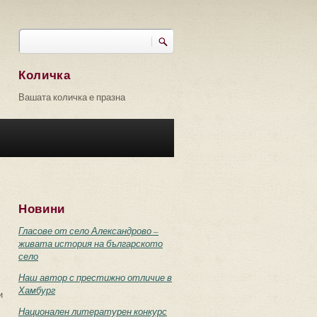
Търси
Форма за търсене
Количка
Вашата количка е празна
Новини
Гласове от село Александрово –
живата история на българското
село
Наш автор с престижно отличие в
Хамбург
и
Национален литературен конкурс