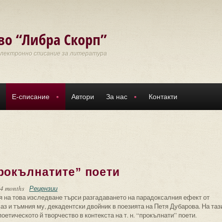
во “Либра Скорп”
Електронно списание за литература
Е-списание
Автори
За нас
Контакти
рокълнатите” поети
 4 months
Рецензии
я на това изследване търси разгадаването на парадоксалния ефект от
з и тъмния му, декадентски двойник в поезията на Петя Дубарова. На таз
етическото й творчество в контекста на т. н. “прокълнати” поети.