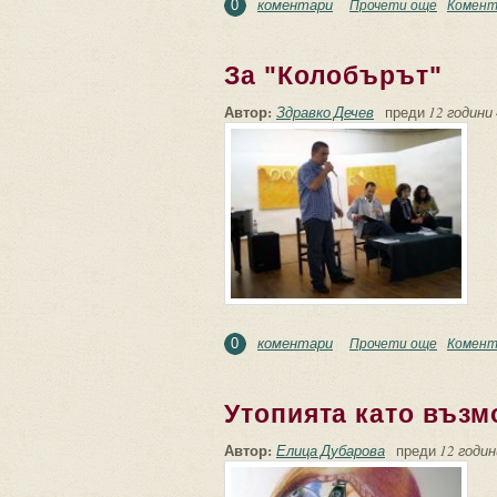
коментари
Прочети още
about Пе
Комент
0
За "Колобърът"
Автор:
Здравко Дечев
преди
12 години 
коментари
Прочети още
about За
Комент
0
Утопията като възм
Автор:
Елица Дубарова
преди
12 годин