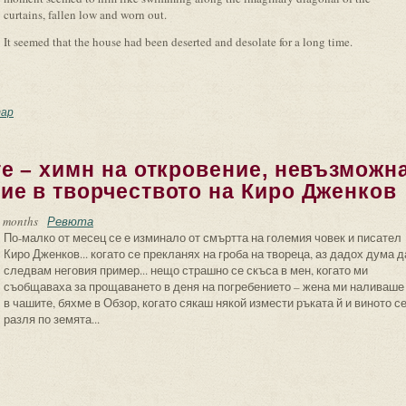
curtains, fallen low and worn out.
It seemed that the house had been deserted and desolate for a long time.
thma Alone
ар
е – химн на откровение, невъзможн
ие в творчеството на Киро Дженков
 months
Ревюта
По-малко от месец се е изминало от смъртта на големия човек и писател
Киро Дженков... когато се прекланях на гроба на твореца, аз дадох дума д
следвам неговия пример... нещо страшно се скъса в мен, когато ми
съобщаваха за прощаването в деня на погребението – жена ми наливаше
в чашите, бяхме в Обзор, когато сякаш някой измести ръката й и виното с
разля по земята...