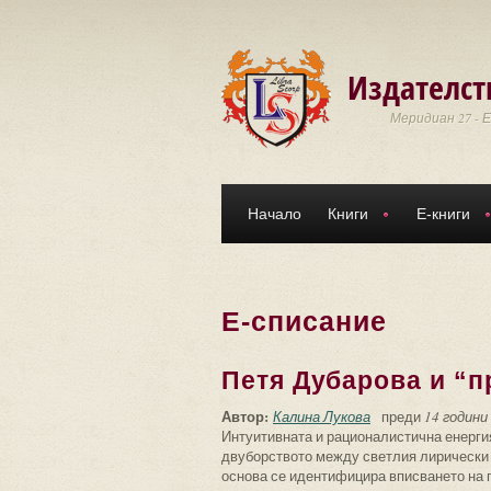
Премини към основното съдържание
Издателст
Меридиан 27 - 
Начало
Книги
Е-книги
Е-списание
Петя Дубарова и “п
Автор:
Калина Лукова
преди
14 години
Интуитивната и рационалистична енерги
двуборството между светлия лирически а
основа се идентифицира вписването на по