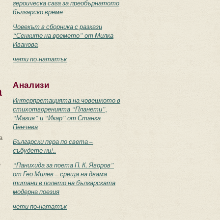
героическа сага за преобърнатото
българско време
Човекът в сборника с разкази
“Сенките на времето” от Милка
Иванова
чети по-нататък
Анализи
а
Интерпретацията на човешкото в
стихотворенията “Планети”,
“Магия” и “Икар” от Станка
Пенчева
а
Български пера по света –
събудете ни!..
е
“Панихида за поета П. К. Яворов”
от Гео Милев – среща на двама
титани в полето на българската
модерна поезия
чети по-нататък