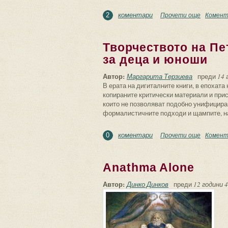
коментари
Прочети още
about Пе
Комент
2
Творчеството на Пе
за деца и юноши
Автор:
Маргарита Терзиева
преди
14 
В ерата на дигиталните книги, в епохат
копираните критически материали и прис
които не позволяват подобно унифициран
формалистичните подходи и щампите, на
коментари
Прочети още
about Тв
Комент
0
Anathma Alone
Автор:
Динко Динков
преди
12 години 4