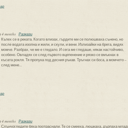
 “Време-пространствени измерения на Смъртта в новелите на Франц Ка
ар
 4 months
Разкази
Къпех се в реката. Когато влизах, гърдите ми се полюшваха сънено, но
после водата изопна и жили, и скули, и вени. Излизайки на брега, видях
момче. Разбрах, че ме е гледало. И сега ме гледаше, някак настойчиво,
особено. Овладях се след първото вцепенение и рязко се вмъкнах в
късата рокля. Тя пропука под десния ръкав. Тръгнах си боса, а момчето –
след мене...
на
ар
 4 months
Разкази
Слънчогледите бяха поотраснали. Те се смееха, люшкаха, дърпаха млад