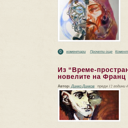
коментари
Прочети още
about Ут
Комент
0
Из “Време-простра
новелите на Франц
Автор:
Динко Динков
преди
12 години 4