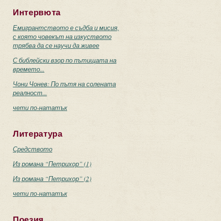
 в творчеството на Киро Дженков
Интервюта
Емигрантството е съдба и мисия,
с която човекът на изкуството
трябва да се научи да живее
С библейски взор по пътищата на
времето...
Чони Чонев: По пътя на солената
реалност...
чети по-нататък
Литература
Средството
Из романа “Петрихор” (1)
Из романа “Петрихор” (2)
чети по-нататък
Поезия