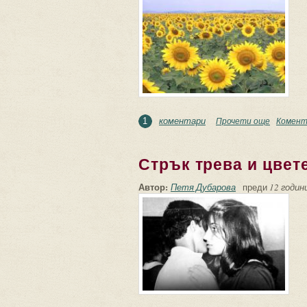
коментари
Прочети още
about Сл
Комент
1
Стрък трева и цвет
Автор:
Петя Дубарова
преди
12 години