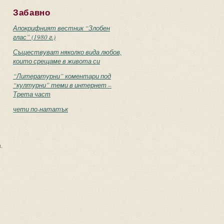
Забавно
Апокрифният вестник “Злобен
глас” (1980 г.)
Съществуват няколко вида любов,
които срещаме в живота си
“Литературни” коментари под
“културни” теми в интернет –
Трета част
чети по-нататък
.