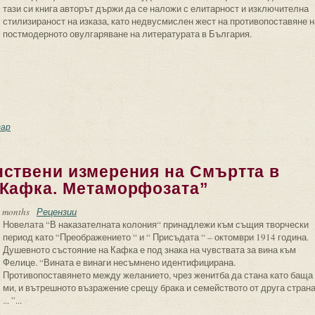
тази си книга авторът държи да се наложи с елитарност и изключителна
стилизираност на изказа, като недвусмислен жест на противопоставяне н
постмодерното овулгаряване на литературата в България.
опията като възможна реалност
ар
нствени измерения на Смъртта в
 Кафка. Метаморфозата”
 months
Рецензии
Новелата “В наказателната колония“ принадлежи към същия творчески
период като “Преображението “ и “ Присъдата “ – октомври 1914 година.
Душевното състояние на Кафка е под знака на чувствата за вина към
Фелице. “Вината е винаги несъмнено идентифицирана.
Противопоставянето между желанието, чрез женитба да стана като баща
ми, и вътрешното възражение срещу брака и семейството от друга стран
... ”...