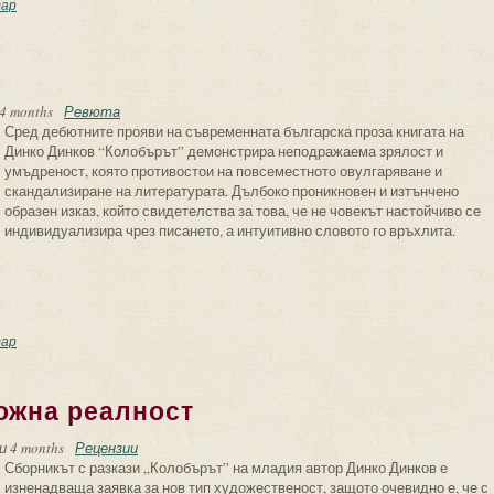
сента на пещерите – химн на откровение, невъзможна любов и човеколюбие
ар
4 months
Ревюта
Сред дебютните прояви на съвременната българска проза книгата на
Динко Динков “Колобърът” демонстрира неподражаема зрялост и
умъдреност, която противостои на повсеместното овулгаряване и
скандализиране на литературата. Дълбоко проникновен и изтънчено
образен изказ, който свидетелства за това, че не човекът настойчиво се
индивидуализира чрез писането, а интуитивно словото го връхлита.
 "Колобърът"
ар
ожна реалност
и 4 months
Рецензии
Сборникът с разкази „Колобърът” на младия автор Динко Динков е
изненадваща заявка за нов тип художественост, защото очевидно е, че с