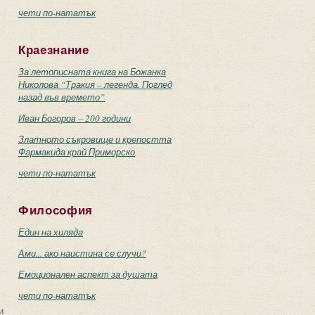
чети по-нататък
фка. Метаморфозата”
Краезнание
За летописната книга на Божанка
Николова “Тракия – легенда. Поглед
назад във времето”
Иван Богоров – 200 години
Златното съкровище и крепостта
Фармакида край Приморско
чети по-нататък
Философия
Един на хиляда
Ами... ако наистина се случи?
Емоционален аспект за душата
чети по-нататък
и