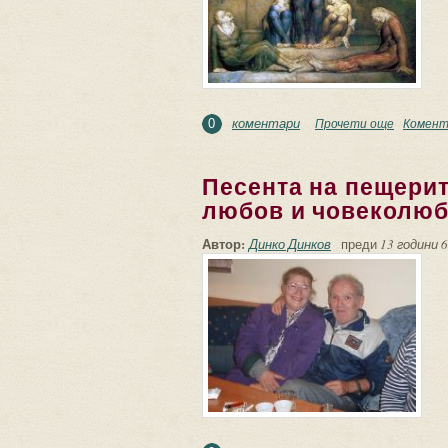
коментари
Прочети още
about Ana
Комент
0
Песента на пещерит
любов и човеколюб
Автор:
Динко Динков
преди
13 години 6