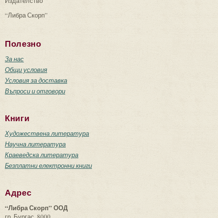
Издателство
“Либра Скорп”
Полезно
За нас
Общи условия
Условия за доставка
Въпроси и отговори
Книги
Художествена литература
Научна литература
Краеведска литература
Безплатни електронни книги
Адрес
“Либра Скорп” ООД
гр. Бургас, 8000