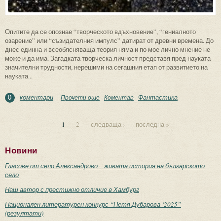
Опитите да се опознае “творческото вдъхновение”, “гениалното
озарение” или “съзидателния импулс” датират от древни времена. До
днес единна и всеобясняваща теория няма и по мое лично мнение не
може и да има. Загадката творческа личност представя пред науката
значителни трудности, нерешими на сегашния етап от развитието на
науката...
коментари
Фантастика
Прочети още
about Направление фантастика (6):
Коментар
0
Психологически особености на
Фантастичното творчество
1
2
следваща ›
последна »
Страници
Новини
Гласове от село Александрово – живата история на българското
село
Наш автор с престижно отличие в Хамбург
Национален литературен конкурс “Петя Дубарова ‘2025”
(резултати)