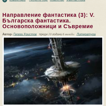
Съвременни автори
Направление фантастика (3): V.
Българска фантастика.
Основоположници и Съвремие
Автор:
Георги Христов
преди
10 години 6 months
Литература