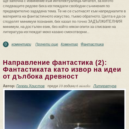
Ще започна с извинение към интелектуалеца-читател, за когото
следващите редове биха изглеждали свободни съчинения по
предварително зададена тема. Те не се съотнасят към напредналите в
материята на фантастичното изкуство, тъкмо обратното. Целта е да се
споделят минимум познания, бих казал по-точно ЗАДЪЛЖИТЕЛНИЯ
минимум, на достъпен език, без който някои опити за списване на
литература изглеждат меко казано смехотворни...
коментари
Фантастика
Прочети още
about Направление фантастика (1):
Коментар
0
Напътствия към начинаещия
Направление фантастика (2):
Фантастиката като извор на идеи
от дълбока древност
Автор:
Георги Христов
преди
10 години 6 months
Литература