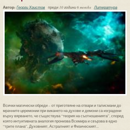
Автор:
Георги Христов
преди
10 години 6 months
Литература
Всички магически обреди – от приготвяне на отвари и талисмани до
мрачните церемонии при викането на духове и демони са изградени
върху вярването, че съществува “теория на съотношенията”, според
която интуитивната аналогия пронизва Всемира и свързва в едно
“трите плана”, Духовният, Астралният и Физическият...