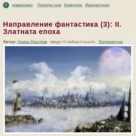
коментари
Фантастика
Прочети още
about Направление фантастика (3): I.
Коментар
0
Динозаврите
Направление фантастика (3): II.
Златната епоха
Автор:
Георги Христов
преди
10 години 6 months
Литература