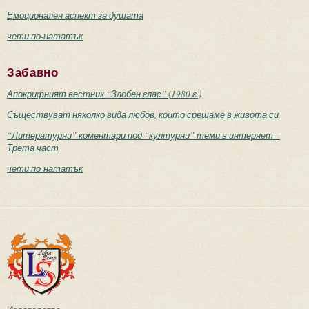
Емоционален аспект за душата
чети по-нататък
Забавно
Апокрифният вестник “Злобен глас” (1980 г.)
Съществуват няколко вида любов, които срещаме в живота си
“Литературни” коментари под “културни” теми в интернет –
Трета част
чети по-нататък