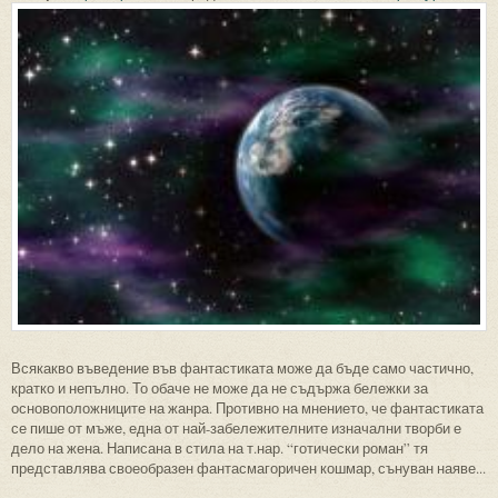
Всякакво въведение във фантастиката може да бъде само частично,
кратко и непълно. То обаче не може да не съдържа бележки за
основоположниците на жанра. Противно на мнението, че фантастиката
се пише от мъже, една от най-забележителните изначални творби е
дело на жена. Написана в стила на т.нар. “готически роман” тя
представлява своеобразен фантасмагоричен кошмар, сънуван наяве...