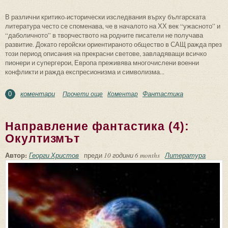
В различни критико-исторически изследвания върху българската
литература често се споменава, че в началото на ХХ век “ужасното” и
“даболичното” в творчеството на родните писатели не получава
развитие. Докато геройски ориентираното общество в САЩ ражда през
този период описания на прекрасни светове, завладяващи всичко
пионери и супергерои, Европа преживява многочислени военни
конфликти и ражда експресионизма и символизма...
коментари
Фантастика
Прочети още
about Направление фантастика (3): V.
Коментар
0
Българска фантастика.
Основоположници и Съвремие
Направление фантастика (4):
Окултизмът
Автор:
Георги Христов
преди
10 години 6 months
Литература