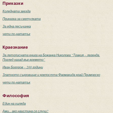
Приказки
Коледната звезда
Приказка за светулката
За една песъчинка
чети по-нататък
Краезнание
За летописната книга на Божанка Николова “Тракия – легенда.
Поглед назад във времето”
Иван Богоров – 200 години
Златното съкровище и крепостта Фармакида край Приморско
чети по-нататък
Философия
Един на хиляда
Ами... ако наистина се случи?