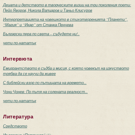
Децата и детството в творческите визии на три поколения поети:
Пейо Яворов, Никола Вапцаров и Таньо Клисуров
Интерпретацията на човешкото в стихотворенията “Планети”,
“Магия” и “Икар” от Станка Пенчева
Български пера по света – събудете ни!..
чети по-нататък
Интервюта
Емигрантството е съдба и мисия, с която човекът на изкуството
трябва да се научи да живее
С библейски взор по пътищата на времето...
Чони Чонев: По пътя на солената реалност...
чети по-нататък
Литература
Средството