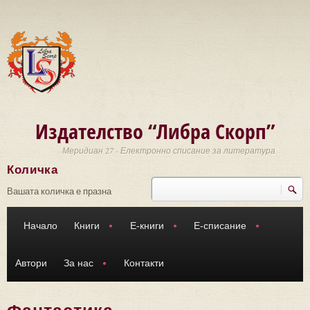
Премини към основното съдържание
Издателство “Либра Скорп”
Меридиан 27 - Електронно списание за литература
Количка
Търси
Форма за търсене
Вашата количка е празна
Начало
Книги
Е-книги
Е-списание
Автори
За нас
Контакти