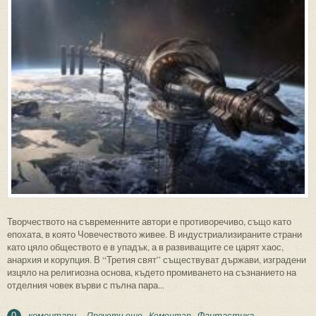
Творчеството на съвременните автори е противоречиво, също като
епохата, в която Човечеството живее. В индустриализираните страни
като цяло обществото е в упадък, а в развиващите се царят хаос,
анархия и корупция. В “Третия свят” съществуват държави, изградени
изцяло на религиозна основа, където промиването на съзнанието на
отделния човек върви с пълна пара...
коментари
Фантастика
Прочети още
about Направление фантастика (3): IV.
Коментар
0