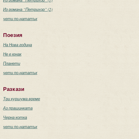
Из романа “Петрихор” (1)
Из романа “Петрихор” (2)
чети по-нататък
Поезия
На Нова година
Не е юнак
Планети
чети по-нататък
Разкази
Три куршума време
Аз прашинката
Черна котка
чети по-нататък