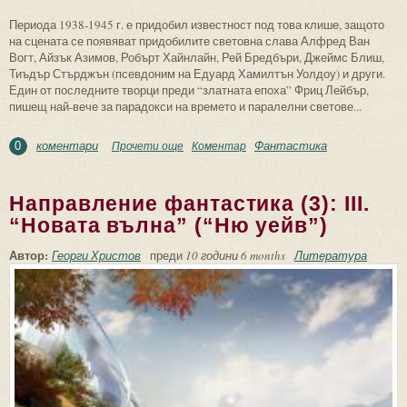
Периода 1938-1945 г. е придобил известност под това клише, защото
на сцената се появяват придобилите световна слава Алфред Ван
Вогт, Айзък Азимов, Робърт Хайнлайн, Рей Бредбъри, Джеймс Блиш,
Тиъдър Стърджън (псевдоним на Едуард Хамилтън Уолдоу) и други.
Един от последните творци преди “златната епоха” Фриц Лейбър,
пишещ най-вече за парадокси на времето и паралелни светове...
коментари
Фантастика
Прочети още
about Направление фантастика (3): II.
Коментар
0
Златната епоха
Направление фантастика (3): III.
“Новата вълна” (“Ню уейв”)
Автор:
Георги Христов
преди
10 години 6 months
Литература