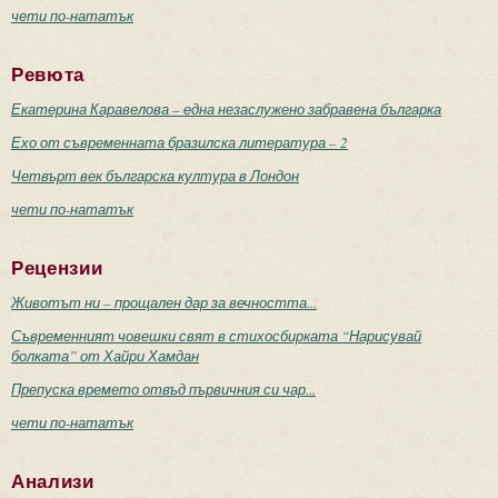
чети по-нататък
Ревюта
Екатерина Каравелова – една незаслужено забравена българка
Ехо от съвременната бразилска литература – 2
Четвърт век българска култура в Лондон
чети по-нататък
Рецензии
Животът ни – прощален дар за вечността...
Съвременният човешки свят в стихосбирката “Нарисувай
болката” от Хайри Хамдан
Препуска времето отвъд първичния си чар...
чети по-нататък
Анализи