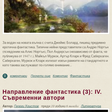
За водач на новата вълна с счита Джеймс Болард, пишещ предимно
еротична фантастика. Типични нейни представители са Андрю Нортън
(псевдоним на Алис Нортън), Пол Андерсън (независимо от факта, че
публикува от 1947 г.), Майкъл Муркок, Артър Кларк и Фред Саберхаген.
Саберхаген, Муркок и Кларк излизат извън рамките на стандартното и
като такива заслужават по-голямо внимание...
коментари
Фантастика
Прочети още
about Направление фантастика (3): III.
Коментар
0
“Новата вълна” (“Ню уейв”)
Направление фантастика (3): IV.
Съвременни автори
Автор:
Георги Христов
преди
10 години 6 months
Литература