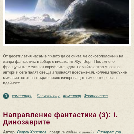
От десетилетия насам е прието да се счита, че основоположник на
жанра фантастика въобще е писателят Жул Верн. Несъмнено
французинът е един от корифеите, идол, на чийто олтар мнозина
автори и сега палят свещи и принасят всесъжения, колчем пресъхне
мижавия поток на твърде лесно изчерпващата им се творческа
идейност...
коментари
Фантастика
Прочети още
about Направление фантастика (2):
Коментар
0
Фантастиката като извор на идеи от
дълбока древност
Направление фантастика (3): I.
Динозаврите
Автор:
Георги Христов
преди
10 години 6 months
Литература