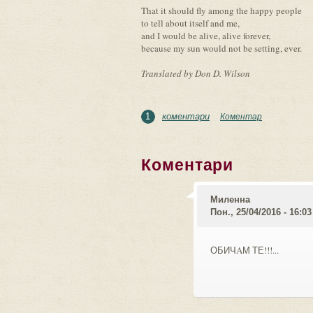
That it should fly among the happy people
to tell about itself and me,
and I would be alive, alive forever,
because my sun would not be setting, ever.
Translated by Don D. Wilson
коментари
Коментар
1
Коментари
Миленнa
Пон., 25/04/2016 - 16:03
ОБИЧAМ ТЕ!!!...