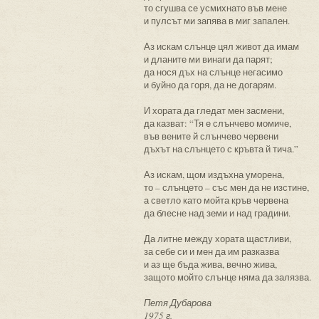
то сгушва се усмихнато във мене
и пулсът ми запява в миг запален.
Аз искам слънце цял живот да имам
и дланите ми винаги да парят;
да нося дъх на слънце негасимо
и буйно да горя, да не догарям.
И хората да гледат мен засмени,
да казват: “Тя е слънчево момиче,
във вените й слънчево червени
дъхът на слънцето с кръвта й тича.”
Аз искам, щом издъхна уморена,
то – слънцето – със мен да не изстине,
а светло като мойта кръв червена
да блесне над земи и над градини.
Да литне между хората щастливи,
за себе си и мен да им разказва
и аз ще бъда жива, вечно жива,
защото мойто слънце няма да залязва.
Петя Дубарова
1975 г.