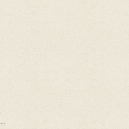
,
nds.