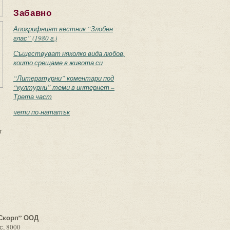
Забавно
Апокрифният вестник “Злобен
глас” (1980 г.)
Съществуват няколко вида любов,
които срещаме в живота си
“Литературни” коментари под
“културни” теми в интернет –
Трета част
чети по-нататък
т
с
Скорп” ООД
с, 8000