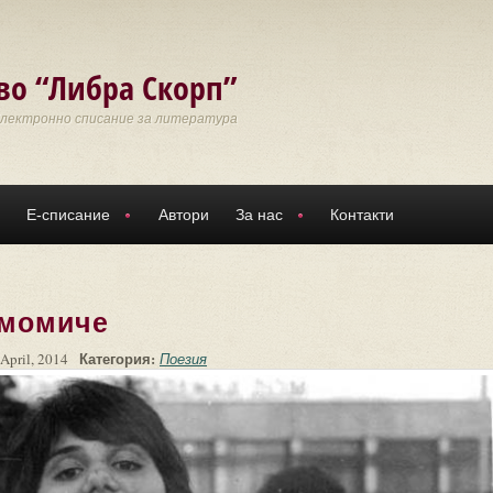
во “Либра Скорп”
Електронно списание за литература
Е-списание
Автори
За нас
Контакти
 момиче
Категория:
April, 2014
Поезия