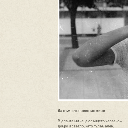
Да съм слънчево момиче
В дланта ми каца слънцето червено –
добро и светло, като гълъб ален,