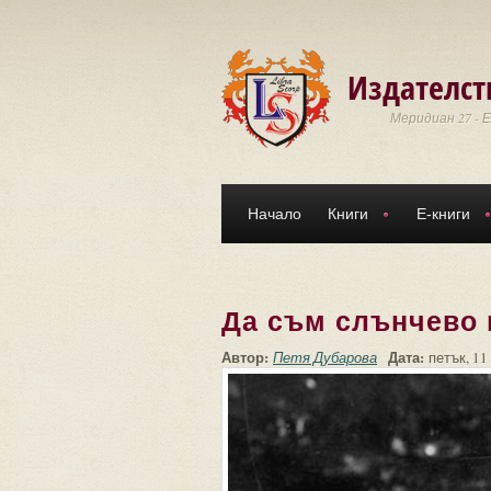
Премини към основното съдържание
Издателст
Меридиан 27 - 
Начало
Книги
Е-книги
Да съм слънчево
Автор:
Дата:
Петя Дубарова
петък, 11 