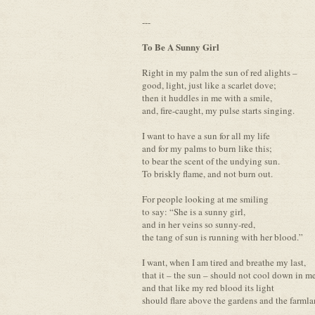
---
To Be A Sunny Girl
Right in my palm the sun of red alights –
good, light, just like a scarlet dove;
then it huddles in me with a smile,
and, fire-caught, my pulse starts singing.
I want to have a sun for all my life
and for my palms to burn like this;
to bear the scent of the undying sun.
To briskly flame, and not burn out.
For people looking at me smiling
to say: “She is a sunny girl,
and in her veins so sunny-red,
the tang of sun is running with her blood.”
I want, when I am tired and breathe my last,
that it – the sun – should not cool down in me
and that like my red blood its light
should flare above the gardens and the farmla