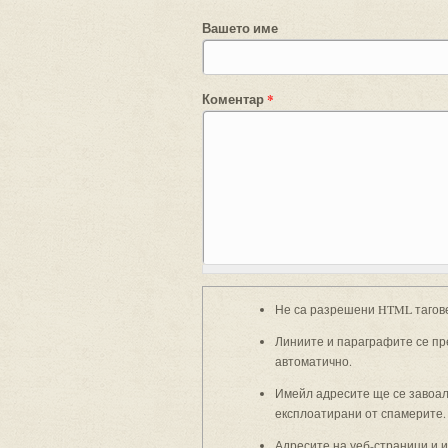
Вашето име
Коментар
*
Не са разрешени HTML тагов
Линиите и параграфите се пр
автоматично.
Имейл адресите ще се завоали
експлоатирани от спамерите.
Адресите на уеб-страници и 