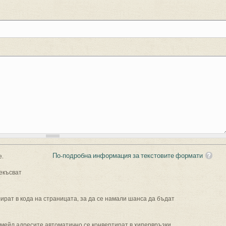
По-подробна информация за текстовите формати
е.
екъсват
рат в кода на страницата, за да се намали шанса да бъдат
имейл адресите автоматично се конвертират в хипервръзки.