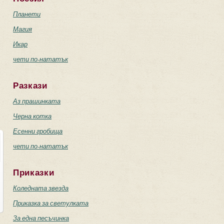
Планети
Магия
Икар
чети по-нататък
Разкази
Аз прашинката
Черна котка
Есенни гробища
чети по-нататък
Приказки
Коледната звезда
Приказка за светулката
За една песъчинка