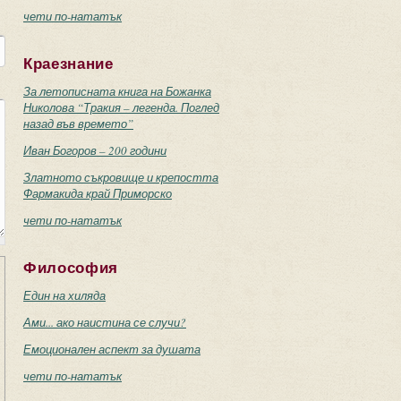
чети по-нататък
Краезнание
За летописната книга на Божанка
Николова “Тракия – легенда. Поглед
назад във времето”
Иван Богоров – 200 години
Златното съкровище и крепостта
Фармакида край Приморско
чети по-нататък
Философия
Един на хиляда
Ами... ако наистина се случи?
Емоционален аспект за душата
чети по-нататък