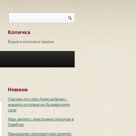
Търси
Форма за търсене
Количка
Вашата количка е празна
Новини
Гласове от село Александрово –
живата история на българското
село
Наш автор с престижно отличие в
Хамбург
Национален литературен конкурс