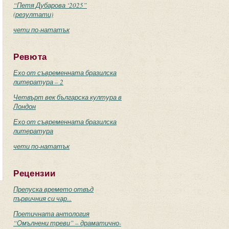
“Петя Дубарова ‘2025”
(резултати)
чети по-нататък
Ревюта
Ехо от съвременната бразилска
литература – 2
Четвърт век българска култура в
Лондон
Ехо от съвременната бразилска
литература
чети по-нататък
Рецензии
Препуска времето отвъд
първичния си чар...
Поетичната антология
“Омълнени треви” – драматично-