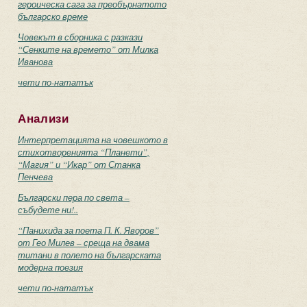
героическа сага за преобърнатото
българско време
Човекът в сборника с разкази
“Сенките на времето” от Милка
Иванова
чети по-нататък
Анализи
Интерпретацията на човешкото в
стихотворенията “Планети”,
“Магия” и “Икар” от Станка
Пенчева
Български пера по света –
събудете ни!..
“Панихида за поета П. К. Яворов”
от Гео Милев – среща на двама
титани в полето на българската
модерна поезия
чети по-нататък