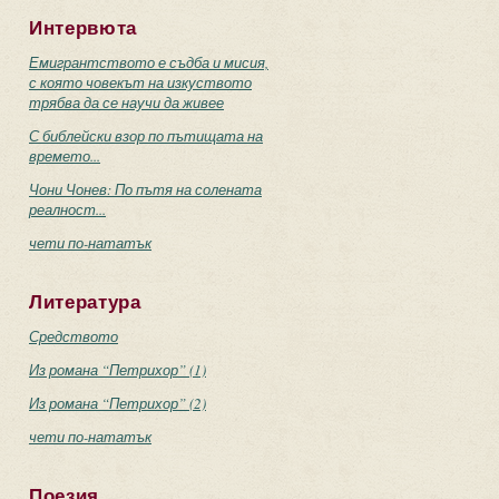
Интервюта
Емигрантството е съдба и мисия,
с която човекът на изкуството
трябва да се научи да живее
С библейски взор по пътищата на
времето...
Чони Чонев: По пътя на солената
реалност...
чети по-нататък
Литература
Средството
Из романа “Петрихор” (1)
Из романа “Петрихор” (2)
чети по-нататък
Поезия