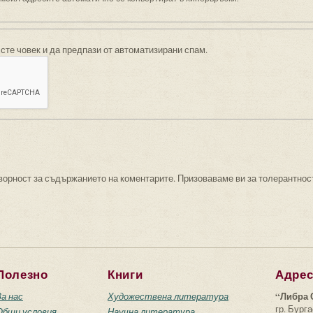
 сте човек и да предпази от автоматизирани спам.
ворност за съдържанието на коментарите. Призоваваме ви за толерантнос
Полезно
Книги
Адре
“Либра 
За нас
Художествена литература
гр. Бурга
Общи условия
Научна литература