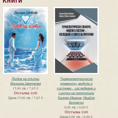
Книги
Страници
Любов на глътки
Термоелектрически
Малинка Цветкова
елементи, модули и
15,00 лв. / 7,65 €
системи – изследване и
Отстъпка:
0,00
синтез на прототипи
Цена
15,00 лв. / 7,65 €
Калоян Иванов
,
Ивайло
Беловски
0,00 лв. / 0,00 €
Отстъпка:
0,00
Цена
0,00 лв. / 0,00 €