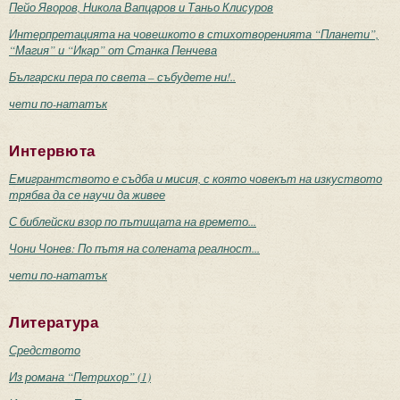
Пейо Яворов, Никола Вапцаров и Таньо Клисуров
Интерпретацията на човешкото в стихотворенията “Планети”,
“Магия” и “Икар” от Станка Пенчева
Български пера по света – събудете ни!..
чети по-нататък
Интервюта
Емигрантството е съдба и мисия, с която човекът на изкуството
трябва да се научи да живее
С библейски взор по пътищата на времето...
Чони Чонев: По пътя на солената реалност...
чети по-нататък
Литература
Средството
Из романа “Петрихор” (1)