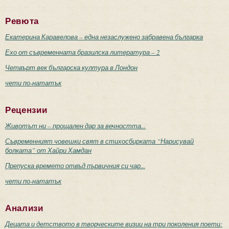
Ревюта
Екатерина Каравелова – една незаслужено забравена българка
Ехо от съвременната бразилска литература – 2
Четвърт век българска култура в Лондон
чети по-нататък
Рецензии
Животът ни – прощален дар за вечността...
Съвременният човешки свят в стихосбирката “Нарисувай
болката” от Хайри Хамдан
Препуска времето отвъд първичния си чар...
чети по-нататък
Анализи
Децата и детството в творческите визии на три поколения поети: