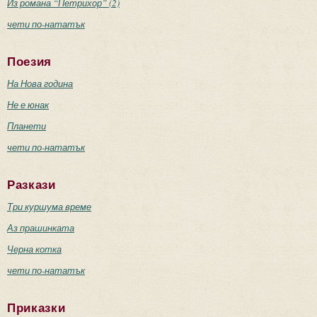
Из романа “Петрихор” (2)
чети по-нататък
Поезия
На Нова година
Не е юнак
Планети
чети по-нататък
Разкази
Три куршума време
Аз прашинката
Черна котка
чети по-нататък
Приказки