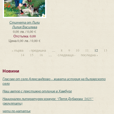
Стихчета от Лили
Лилия Василева
0,00 лв. / 0,00 €
Отстъпка:
0,00
Цена
0,00 лв. / 0,00 €
« първа
‹ предишна
…
8
9
10
11
12
13
14
15
16
…
следваща ›
последна »
Новини
Гласове от село Александрово – живата история на българското
село
Наш автор с престижно отличие в Хамбург
Национален литературен конкурс “Петя Дубарова ‘2025”
(резултати)
чети по-нататък