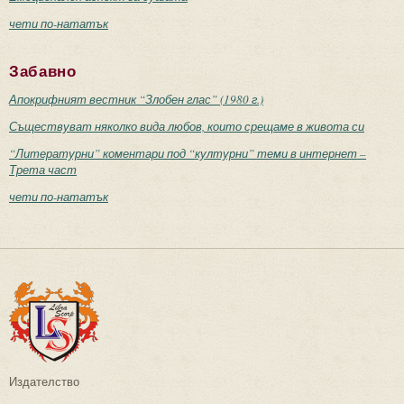
чети по-нататък
Забавно
Апокрифният вестник “Злобен глас” (1980 г.)
Съществуват няколко вида любов, които срещаме в живота си
“Литературни” коментари под “културни” теми в интернет –
Трета част
чети по-нататък
Издателство