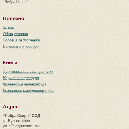
“Либра Скорп”
Полезно
За нас
Общи условия
Условия за доставка
Въпроси и отговори
Книги
Художествена литература
Научна литература
Краеведска литература
Безплатни електронни книги
Адрес
“Либра Скорп” ООД
гр. Бургас, 8000
ул. “Съединение” №5