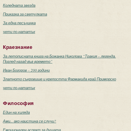
Коледната звезда
Приказка за светулката
За една песъчинка
чети по-нататък
Краезнание
За летописната книга на Божанка Николова “Тракия – легенда.
Поглед назад във времето”
Иван Богоров – 200 години
Златното съкровище и крепостта Фармакида край Приморско
чети по-нататък
Философия
Един на хиляда
Ами... ако наистина се случи?
Емоционален аспект за душата