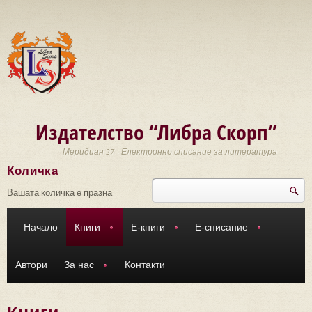
Премини към основното съдържание
Издателство “Либра Скорп”
Меридиан 27 - Електронно списание за литература
Количка
Търси
Форма за търсене
Вашата количка е празна
Начало
Книги
Е-книги
Е-списание
Автори
За нас
Контакти