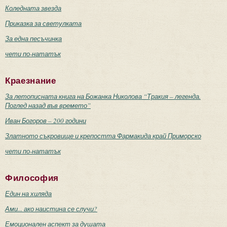
Коледната звезда
Приказка за светулката
За една песъчинка
чети по-нататък
Краезнание
За летописната книга на Божанка Николова “Тракия – легенда.
Поглед назад във времето”
Иван Богоров – 200 години
Златното съкровище и крепостта Фармакида край Приморско
чети по-нататък
Философия
Един на хиляда
Ами... ако наистина се случи?
Емоционален аспект за душата