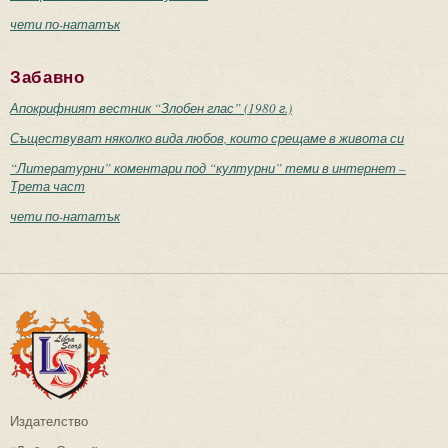
чети по-нататък
Забавно
Апокрифният вестник “Злобен глас” (1980 г.)
Съществуват няколко вида любов, които срещаме в живота си
“Литературни” коментари под “културни” теми в интернет –
Трета част
чети по-нататък
Издателство