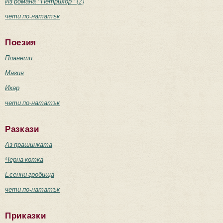
Из романа “Петрихор” (2)
чети по-нататък
Поезия
Планети
Магия
Икар
чети по-нататък
Разкази
Аз прашинката
Черна котка
Есенни гробища
чети по-нататък
Приказки