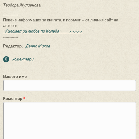
Теодора Жулиенова
------------
Повече информация за книгата, и поръчки – от личния сайт на
автора:
“Километри любов по Коледа” ----->>>>>
------------
Редактор:
Денчо Михов
коментари
0
Вашето име
Коментар
*