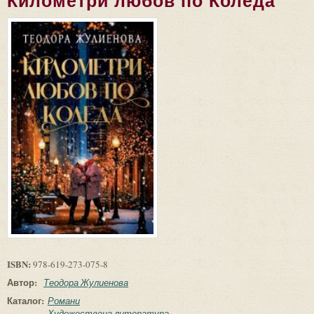
Километри любов по Коледа
ISBN:
978-619-273-075-8
Автор:
Теодора Жулиенова
Каталог:
Романи
Художествена литература