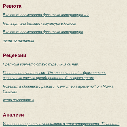
Ревюта
Ехо от съвременната бразилска литература – 2
Четвърт век българска култура в Лондон
Ехо от съвременната бразилска литература
чети по-нататък
Рецензии
Препуска времето отвъд първичния си чар...
Поетичната антология “Омълнени треви” – драматично-
героическа сага за преобърнатото българско време
Човекът в сборника с разкази “Сенките на времето” от Милка
Иванова
чети по-нататък
Анализи
Интерпретацията на човешкото в стихотворенията “Планети”,