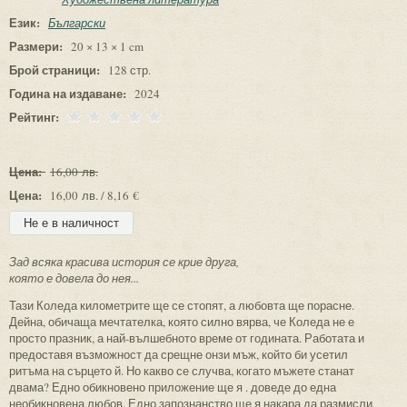
Език:
Български
Размери:
20 × 13 × 1 cm
Брой страници:
128 стр.
Година на издаване:
2024
Рейтинг:
Цена:
16,00 лв.
Цена:
16,00 лв. / 8,16 €
Зад всяка красива история се крие друга,
която е довела до нея...
Тази Коледа километрите ще се стопят, а любовта ще порасне.
Дейна, обичаща мечтателка, която силно вярва, че Коледа не е
просто празник, а най-вълшебното време от годината. Работата и
предоставя възможност да срещне онзи мъж, който би усетил
ритъма на сърцето й. Но какво се случва, когато мъжете станат
двама? Едно обикновено приложение ще я . доведе до една
необикновена любов. Едно запознанство ще я накара да размисли.