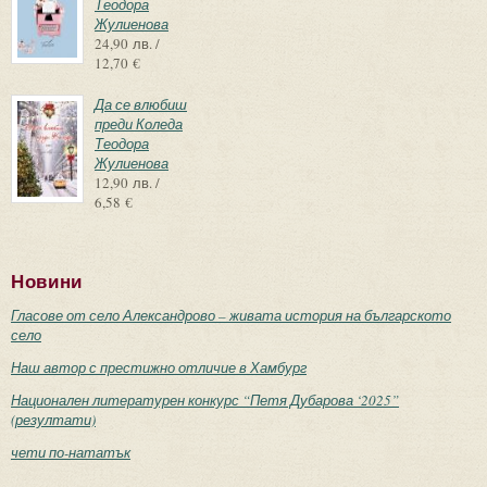
Теодора
Жулиенова
24,90 лв. /
12,70 €
Да се влюбиш
преди Коледа
Теодора
Жулиенова
12,90 лв. /
6,58 €
Новини
Гласове от село Александрово – живата история на българското
село
Наш автор с престижно отличие в Хамбург
Национален литературен конкурс “Петя Дубарова ‘2025”
(резултати)
чети по-нататък