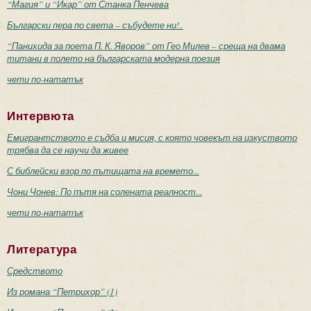
“Магия” и “Икар” от Станка Пенчева
Български пера по света – събудете ни!..
“Панихида за поета П. К. Яворов” от Гео Милев – среща на двама
титани в полето на българската модерна поезия
чети по-нататък
Интервюта
Емигрантството е съдба и мисия, с която човекът на изкуството
трябва да се научи да живее
С библейски взор по пътищата на времето...
Чони Чонев: По пътя на солената реалност...
чети по-нататък
Литература
Средството
Из романа “Петрихор” (1)