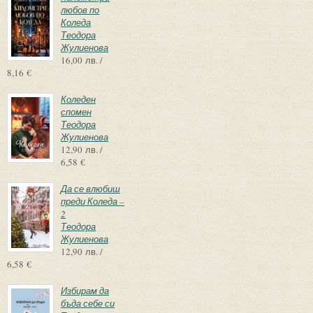
любов по
Коледа
Теодора
Жулиенова
16,00 лв. /
8,16 €
Коледен
спомен
Теодора
Жулиенова
12,90 лв. /
6,58 €
Да се влюбиш
преди Коледа –
2
Теодора
Жулиенова
12,90 лв. /
6,58 €
Избирам да
бъда себе си