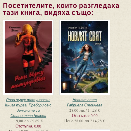
Посетителите, които разгледаха
тази книга, видяха също:
Рани върху татуировки.
Новият свят
Книга първа: Пребори се с
Габриела Стойчева
демоните си
28,00 лв. / 14,28 €
Станислава Белева
Отстъпка:
0,00
19,00 лв. / 9,69 €
Цена
28,00 лв. / 14,28 €
Отстъпка:
0,00