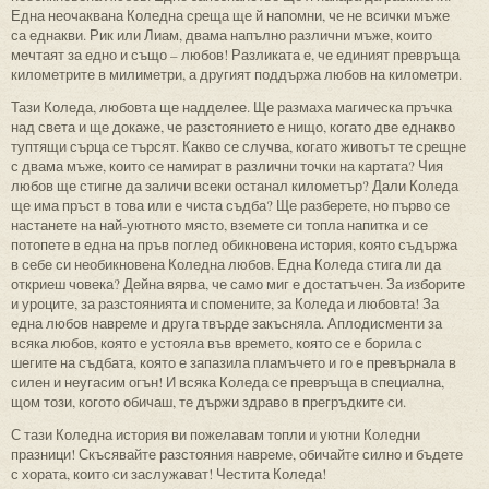
Една неочаквана Коледна среща ще й напомни, че не всички мъже
са еднакви. Рик или Лиам, двама напълно различни мъже, които
мечтаят за едно и също – любов! Разликата е, че единият превръща
километрите в милиметри, а другият поддържа любов на километри.
Тази Коледа, любовта ще надделее. Ще размаха магическа пръчка
над света и ще докаже, че разстоянието е нищо, когато две еднакво
туптящи сърца се търсят. Какво се случва, когато животът те срещне
с двама мъже, които се намират в различни точки на картата? Чия
любов ще стигне да заличи всеки останал километър? Дали Коледа
ще има пръст в това или е чиста съдба? Ще разберете, но първо се
настанете на най-уютното място, вземете си топла напитка и се
потопете в една на пръв поглед обикновена история, която съдържа
в себе си необикновена Коледна любов. Една Коледа стига ли да
откриеш човека? Дейна вярва, че само миг е достатъчен. За изборите
и уроците, за разстоянията и спомените, за Коледа и любовта! За
една любов навреме и друга твърде закъсняла. Аплодисменти за
всяка любов, която е устояла във времето, която се е борила с
шегите на съдбата, която е запазила пламъчето и го е превърнала в
силен и неугасим огън! И всяка Коледа се превръща в специална,
щом този, когото обичаш, те държи здраво в прегръдките си.
С тази Коледна история ви пожелавам топли и уютни Коледни
празници! Скъсявайте разстояния навреме, обичайте силно и бъдете
с хората, които си заслужават! Честита Коледа!