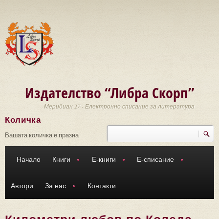
Премини към основното съдържание
Издателство “Либра Скорп”
Меридиан 27 - Електронно списание за литература
Количка
Търси
Форма за търсене
Вашата количка е празна
Начало
Книги
Е-книги
Е-списание
Автори
За нас
Контакти