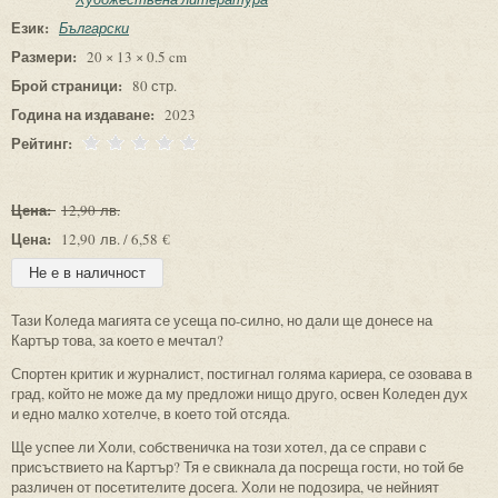
Език:
Български
Размери:
20 × 13 × 0.5 cm
Брой страници:
80 стр.
Година на издаване:
2023
Рейтинг:
Цена:
12,90 лв.
Цена:
12,90 лв. / 6,58 €
Тази Коледа магията се усеща по-силно, но дали ще донесе на
Картър това, за което е мечтал?
Спортен критик и журналист, постигнал голяма кариера, се озовава в
град, който не може да му предложи нищо друго, освен Коледен дух
и едно малко хотелче, в което той отсяда.
Ще успее ли Холи, собственичка на този хотел, да се справи с
присъствието на Картър? Тя е свикнала да посреща гости, но той бе
различен от посетителите досега. Холи не подозира, че нейният