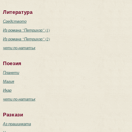
Литература
Средството
Из романа “Петрихор” (1)
Из романа “Петрихор” (2)
чети по-нататък
Поезия
Планети
Магия
Икар
чети по-нататък
Разкази
Аз прашинката