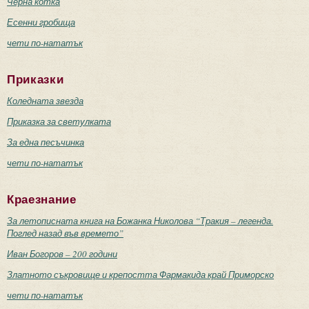
Черна котка
Есенни гробища
чети по-нататък
Приказки
Коледната звезда
Приказка за светулката
За една песъчинка
чети по-нататък
Краезнание
За летописната книга на Божанка Николова “Тракия – легенда.
Поглед назад във времето”
Иван Богоров – 200 години
Златното съкровище и крепостта Фармакида край Приморско
чети по-нататък