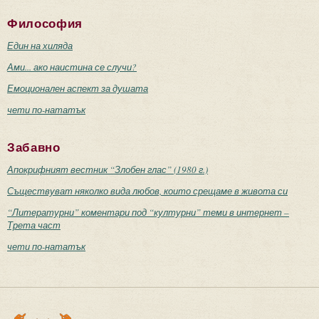
Философия
Един на хиляда
Ами... ако наистина се случи?
Емоционален аспект за душата
чети по-нататък
Забавно
Апокрифният вестник “Злобен глас” (1980 г.)
Съществуват няколко вида любов, които срещаме в живота си
“Литературни” коментари под “културни” теми в интернет –
Трета част
чети по-нататък