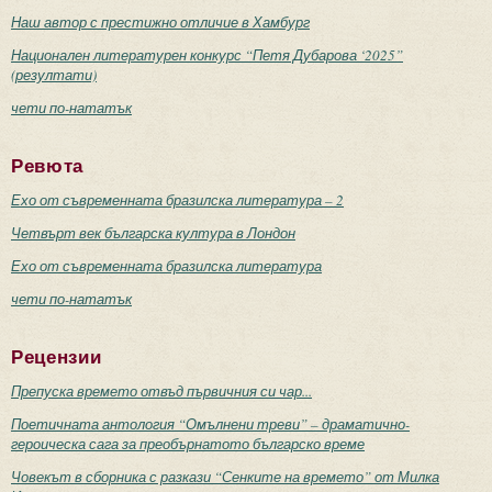
Наш автор с престижно отличие в Хамбург
Национален литературен конкурс “Петя Дубарова ‘2025”
(резултати)
чети по-нататък
Ревюта
Ехо от съвременната бразилска литература – 2
Четвърт век българска култура в Лондон
Ехо от съвременната бразилска литература
чети по-нататък
Рецензии
Препуска времето отвъд първичния си чар...
Поетичната антология “Омълнени треви” – драматично-
героическа сага за преобърнатото българско време
Човекът в сборника с разкази “Сенките на времето” от Милка