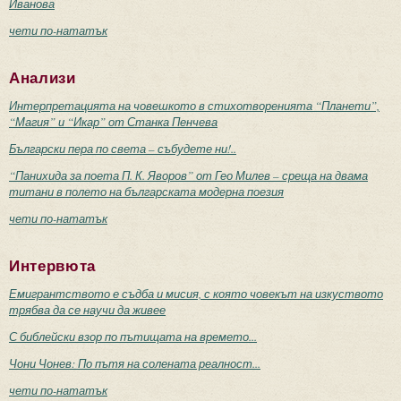
Иванова
чети по-нататък
Анализи
Интерпретацията на човешкото в стихотворенията “Планети”,
“Магия” и “Икар” от Станка Пенчева
Български пера по света – събудете ни!..
“Панихида за поета П. К. Яворов” от Гео Милев – среща на двама
титани в полето на българската модерна поезия
чети по-нататък
Интервюта
Емигрантството е съдба и мисия, с която човекът на изкуството
трябва да се научи да живее
С библейски взор по пътищата на времето...
Чони Чонев: По пътя на солената реалност...
чети по-нататък