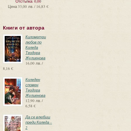
Отстъпка:
0,00
Цена
33,00 лв. / 16,83 €
Книги от автора
Километри
любов по
Коледа
Теодора
Жулиенова
16,00 лв. /
8,16 €
Коледен
спомен
Теодора
Жулиенова
12,90 лв. /
6,58 €
Да се влюбиш
преди Коледа –
2