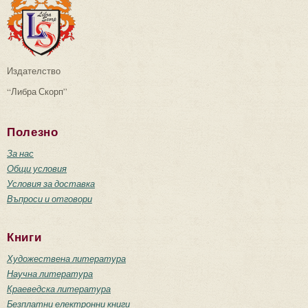
Издателство
“Либра Скорп”
Полезно
За нас
Общи условия
Условия за доставка
Въпроси и отговори
Книги
Художествена литература
Научна литература
Краеведска литература
Безплатни електронни книги