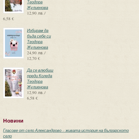
Теодора
Жулиенова
12,90 лв. /
6,58 €
Избирам да
бъда себе си
Теодора
Жулиенова
24,90 лв. /
12,70 €
Да се влюбиш
преди Коледа
Теодора
Жулиенова
12,90 лв. /
6,58 €
Новини
Гласове от село Александрово – живата история на българското
село