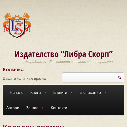
Премини към основното съдържание
Издателство “Либра Скорп”
Меридиан 27 - Електронно списание за литература
Количка
Търси
Форма за търсене
Вашата количка е празна
Начало
Книги
Е-книги
Е-списание
Автори
За нас
Контакти