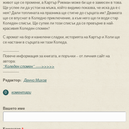
живот ще се промени, а Картър Рикман може би ще е замесен в това.
Ще успее ли да устои на мъжа, който видимо показва, че иска да е с
нея? Дали топлината на празника ще стигне до сърцата им? Двамата
ще се впуснат в Коледно приключение, а към него ще ги води стар
Коледен списък. Ще супее ли този списък да се превърне в най-
красивия Коледен спомен?
С аромат на бор и канелени сладки, историята на Картър и Холи ще
се настани в сърцата ни тази Коледа.
--------------
Повече информация за книгата, и поръчки – от личния сайт на
автора:
“Коледен спомен” ----->>>>>
--------------
Редактор:
Денчо Михов
коментари
0
Вашето име
Коментар
*