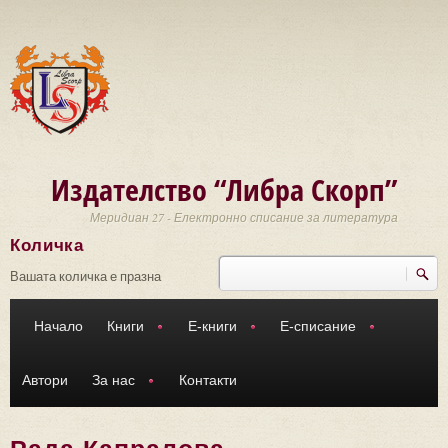
Премини към основното съдържание
Издателство “Либра Скорп”
Меридиан 27 - Електронно списание за литература
Количка
Търси
Форма за търсене
Вашата количка е празна
Начало
Книги
Е-книги
Е-списание
Автори
За нас
Контакти