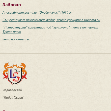
Забавно
Апокрифният вестник “Злобен глас” (1980 г.)
Съществуват няколко вида любов, които срещаме в живота си
“Литературни” коментари под “културни” теми в интернет –
Трета част
чети по-нататък
Издателство
“Либра Скорп”