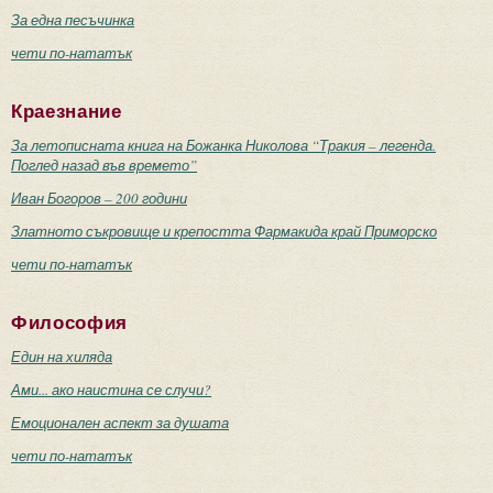
За една песъчинка
чети по-нататък
Краезнание
За летописната книга на Божанка Николова “Тракия – легенда.
Поглед назад във времето”
Иван Богоров – 200 години
Златното съкровище и крепостта Фармакида край Приморско
чети по-нататък
Философия
Един на хиляда
Ами... ако наистина се случи?
Емоционален аспект за душата
чети по-нататък