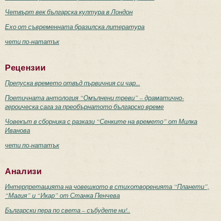
Четвърт век българска култура в Лондон
Ехо от съвременната бразилска литература
чети по-нататък
Рецензии
Препуска времето отвъд първичния си чар...
Поетичната антология “Омълнени треви” – драматично-
героическа сага за преобърнатото българско време
Човекът в сборника с разкази “Сенките на времето” от Милка
Иванова
чети по-нататък
Анализи
Интерпретацията на човешкото в стихотворенията “Планети”,
“Магия” и “Икар” от Станка Пенчева
Български пера по света – събудете ни!..