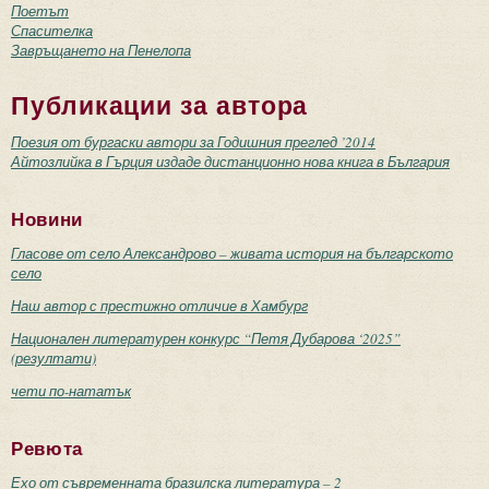
Поетът
Спасителка
Завръщането на Пенелопа
Публикации за автора
Поезия от бургаски автори за Годишния преглед ’2014
Айтозлийка в Гърция издаде дистанционно нова книга в България
Новини
Гласове от село Александрово – живата история на българското
село
Наш автор с престижно отличие в Хамбург
Национален литературен конкурс “Петя Дубарова ‘2025”
(резултати)
чети по-нататък
Ревюта
Ехо от съвременната бразилска литература – 2