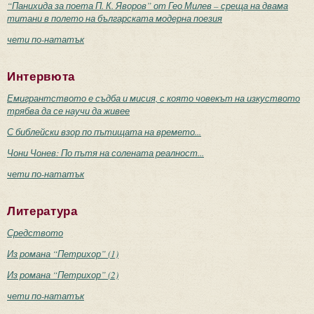
“Панихида за поета П. К. Яворов” от Гео Милев – среща на двама
титани в полето на българската модерна поезия
чети по-нататък
Интервюта
Емигрантството е съдба и мисия, с която човекът на изкуството
трябва да се научи да живее
С библейски взор по пътищата на времето...
Чони Чонев: По пътя на солената реалност...
чети по-нататък
Литература
Средството
Из романа “Петрихор” (1)
Из романа “Петрихор” (2)
чети по-нататък