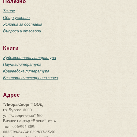
Полезно
За нас
Общи условия
Условия за доставка
Въпроси и отговори
Книги
Художествена литература
Научна литература
Краеведска литература
Безплатни електронни книги
Адрес
“Либра Скорп” ООД
гр. Бургас, 8000
ул. “Съединение” №5
Бизнес център “Елена”, ет. 4
тел.: 056/994-809;
088/799-64-34; 089/837-85-50