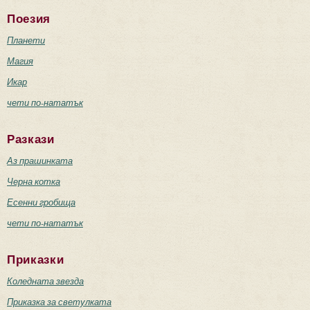
Поезия
Планети
Магия
Икар
чети по-нататък
Разкази
Аз прашинката
Черна котка
Есенни гробища
чети по-нататък
Приказки
Коледната звезда
Приказка за светулката