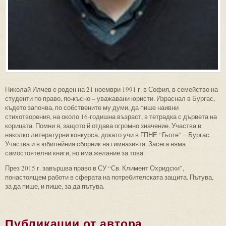
Николай Илчев е роден на 21 ноември 1991 г. в София, в семейство на
студенти по право, по-късно – уважавани юристи. Израснал в Бургас,
където започва, по собствените му думи, да пише наивни
стихотворения, на около 16-годишна възраст, в тетрадка с дървета на
корицата. Помни я, защото й отдава огромно значение. Участва в
няколко литературни конкурса, докато учи в ГПНЕ “Гьоте” – Бургас.
Участва и в юбилейния сборник на гимназията. Засега няма
самостоятелни книги, но има желание за това.
През 2015 г. завършва право в СУ “Св. Климент Охридски”,
понастоящем работи в сферата на потребителската защита. Пътува,
за да пише, и пише, за да пътува.
Публикации от автора