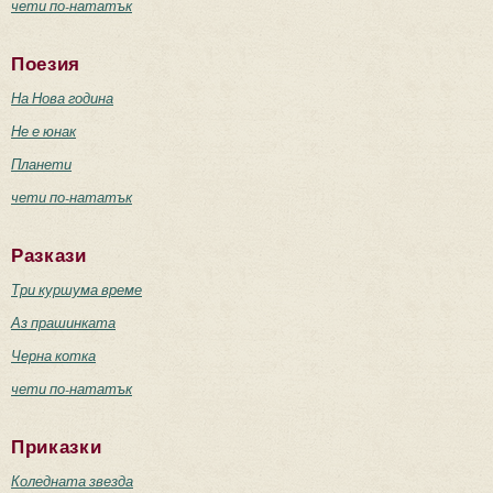
чети по-нататък
Поезия
На Нова година
Не е юнак
Планети
чети по-нататък
Разкази
Три куршума време
Аз прашинката
Черна котка
чети по-нататък
Приказки
Коледната звезда