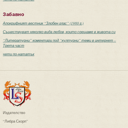
Забавно
Апокрифният вестник “Злобен глас” (1980 г.)
Съществуват няколко вида любов, които срещаме в живота си
“Литературни” коментари под “културни” теми в интернет –
Трета част
чети по-нататък
Издателство
“Либра Скорп”