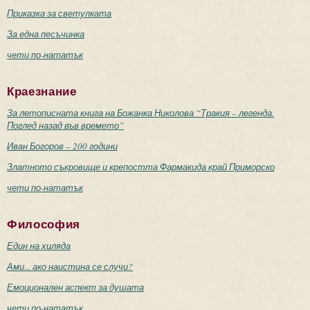
Приказка за светулката
За една песъчинка
чети по-нататък
Краезнание
За летописната книга на Божанка Николова “Тракия – легенда.
Поглед назад във времето”
Иван Богоров – 200 години
Златното съкровище и крепостта Фармакида край Приморско
чети по-нататък
Философия
Един на хиляда
Ами... ако наистина се случи?
Емоционален аспект за душата
чети по-нататък