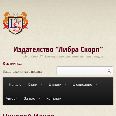
Премини към основното съдържание
Издателство “Либра Скорп”
Меридиан 27 - Електронно списание за литература
Количка
Търси
Форма за търсене
Вашата количка е празна
Начало
Книги
Е-книги
Е-списание
Автори
За нас
Контакти