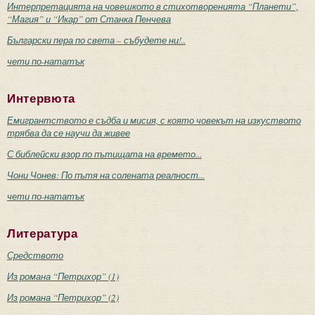
Интерпретацията на човешкото в стихотворенията “Планети”,
“Магия” и “Икар” от Станка Пенчева
Български пера по света – събудете ни!..
чети по-нататък
Интервюта
Емигрантството е съдба и мисия, с която човекът на изкуството
трябва да се научи да живее
С библейски взор по пътищата на времето...
Чони Чонев: По пътя на солената реалност...
чети по-нататък
Литература
Средството
Из романа “Петрихор” (1)
Из романа “Петрихор” (2)