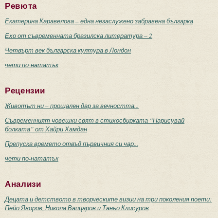
Ревюта
Екатерина Каравелова – една незаслужено забравена българка
Ехо от съвременната бразилска литература – 2
Четвърт век българска култура в Лондон
чети по-нататък
Рецензии
Животът ни – прощален дар за вечността...
Съвременният човешки свят в стихосбирката “Нарисувай
болката” от Хайри Хамдан
Препуска времето отвъд първичния си чар...
чети по-нататък
Анализи
Децата и детството в творческите визии на три поколения поети:
Пейо Яворов, Никола Вапцаров и Таньо Клисуров