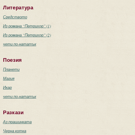
Литература
Средството
Из романа “Петрихор” (1)
Из романа “Петрихор” (2)
чети по-нататък
Поезия
Планети
Магия
Икар
чети по-нататък
Разкази
Аз прашинката
Черна котка