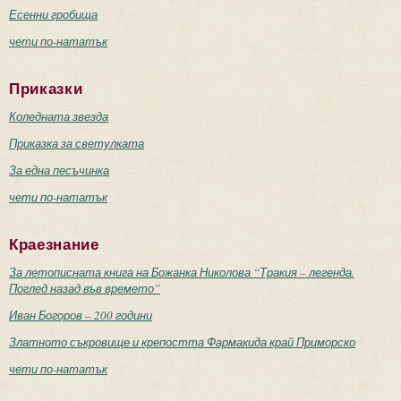
Есенни гробища
чети по-нататък
Приказки
Коледната звезда
Приказка за светулката
За една песъчинка
чети по-нататък
Краезнание
За летописната книга на Божанка Николова “Тракия – легенда.
Поглед назад във времето”
Иван Богоров – 200 години
Златното съкровище и крепостта Фармакида край Приморско
чети по-нататък