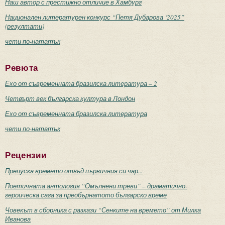
Наш автор с престижно отличие в Хамбург
Национален литературен конкурс “Петя Дубарова ‘2025”
(резултати)
чети по-нататък
Ревюта
Ехо от съвременната бразилска литература – 2
Четвърт век българска култура в Лондон
Ехо от съвременната бразилска литература
чети по-нататък
Рецензии
Препуска времето отвъд първичния си чар...
Поетичната антология “Омълнени треви” – драматично-
героическа сага за преобърнатото българско време
Човекът в сборника с разкази “Сенките на времето” от Милка
Иванова