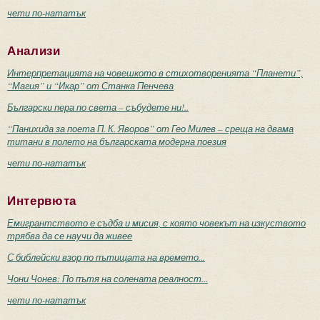
чети по-нататък
Анализи
Интерпретацията на човешкото в стихотворенията “Планети”,
“Магия” и “Икар” от Станка Пенчева
Български пера по света – събудете ни!..
“Панихида за поета П. К. Яворов” от Гео Милев – среща на двама
титани в полето на българската модерна поезия
чети по-нататък
Интервюта
Емигрантството е съдба и мисия, с която човекът на изкуството
трябва да се научи да живее
С библейски взор по пътищата на времето...
Чони Чонев: По пътя на солената реалност...
чети по-нататък