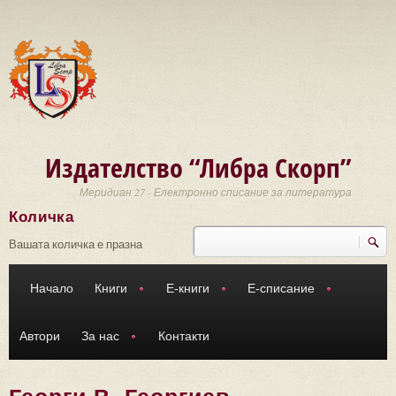
Премини към основното съдържание
Издателство “Либра Скорп”
Меридиан 27 - Електронно списание за литература
Количка
Търси
Форма за търсене
Вашата количка е празна
Начало
Книги
Е-книги
Е-списание
Автори
За нас
Контакти