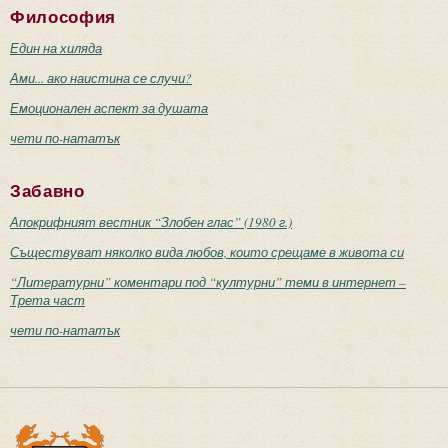
Философия
Един на хиляда
Ами... ако наистина се случи?
Емоционален аспект за душата
чети по-нататък
Забавно
Апокрифният вестник “Злобен глас” (1980 г.)
Съществуват няколко вида любов, които срещаме в живота си
“Литературни” коментари под “културни” теми в интернет –
Трета част
чети по-нататък