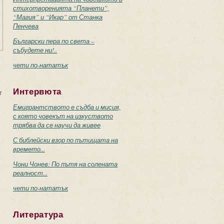
стихотворенията “Планети”,
“Магия” и “Икар” от Станка
Пенчева
Български пера по света –
събудете ни!..
чети по-нататък
Интервюта
т
Емигрантството е съдба и мисия,
с която човекът на изкуството
трябва да се научи да живее
С библейски взор по пътищата на
времето...
Чони Чонев: По пътя на солената
реалност...
чети по-нататък
Литература