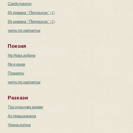
Средството
Из романа “Петрихор” (1)
Из романа “Петрихор” (2)
чети по-нататък
Поезия
На Нова година
Не е юнак
Планети
чети по-нататък
Разкази
Три куршума време
Аз прашинката
Черна котка