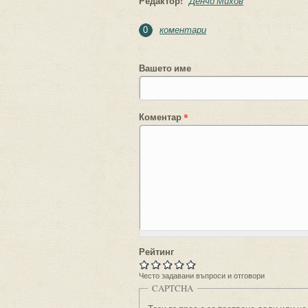
Редактор:
Денчо Михов
коментари
0
Вашето име
Коментар
*
Рейтинг
Често задавани въпроси и отговори
CAPTCHA