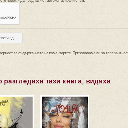
 сте човек и да предпази от автоматизирани спам.
ворност за съдържанието на коментарите. Призоваваме ви за толерантнос
 разгледаха тази книга, видяха