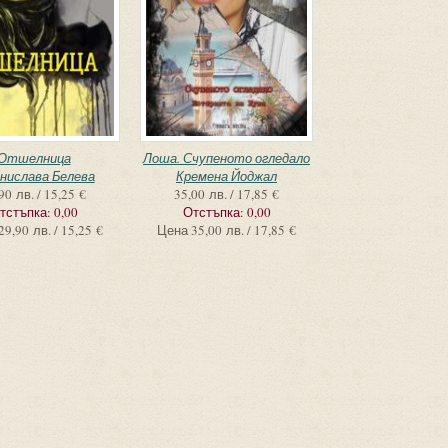
Отшелница
Лоша. Счупеното огледало
нислава Белева
Кремена Йоджал
90 лв. / 15,25 €
35,00 лв. / 17,85 €
тстъпка:
0,00
Отстъпка:
0,00
29,90 лв. / 15,25 €
Цена
35,00 лв. / 17,85 €