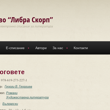
во “Либра Скорп”
Електронно списание за литература
Е-списание
Автори
За нас
Контакти
оговете
:
978-619-273-227-1
р:
Георги В. Георгиев
лог:
Романи
Художествена литература
:
Български
ери: