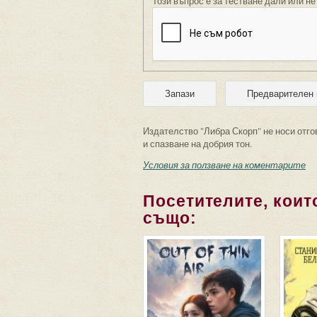
Този въпрос е за тестване дали или не
Издателство "Либра Скорп" не носи отго
и спазване на добрия тон.
Условия за ползване на коментарите
Посетителите, които
също: