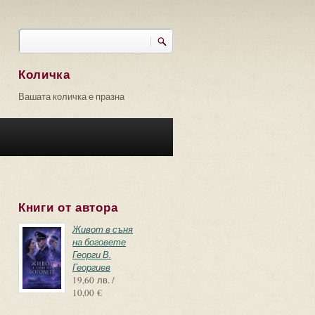
Търси
Форма за търсене
Количка
Вашата количка е празна
Книги от автора
Живот в съня
на боговете
Георги В.
Георгиев
19,60 лв. /
10,00 €