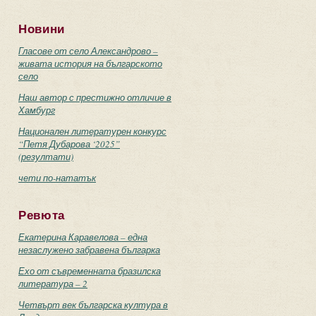
Новини
Гласове от село Александрово –
живата история на българското
село
Наш автор с престижно отличие в
Хамбург
Национален литературен конкурс
“Петя Дубарова ‘2025”
(резултати)
чети по-нататък
Ревюта
Екатерина Каравелова – една
незаслужено забравена българка
Ехо от съвременната бразилска
литература – 2
Четвърт век българска култура в