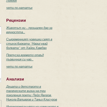
Лондон
чети по-нататък
Рецензии
Животът ни – прощален дар за
вечността...
Съвременният човешки свят в
стихосбирката “Нарисувай
болката” от Хайри Хамдан
Препуска времето отвъд
първичния си чар...
чети по-нататък
Анализи
Децата и детството в
творческите визии на три
поколения поети: Пейо Яворов,
Никола Вапцаров и Таньо Клисуров
Интерпретацията на човешкото в