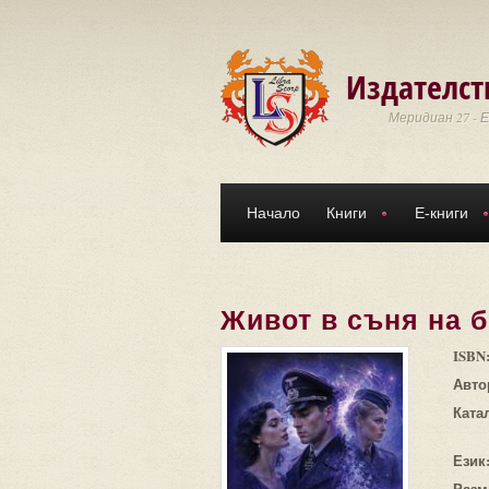
Премини към основното съдържание
Издателст
Меридиан 27 - 
Начало
Книги
Е-книги
Живот в съня на б
ISBN
Авто
Ката
Език
Разм