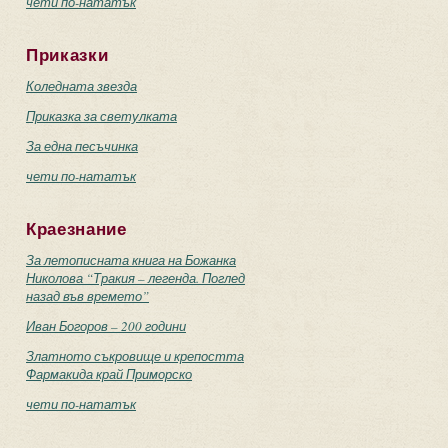
чети по-нататък
Приказки
Коледната звезда
Приказка за светулката
За една песъчинка
чети по-нататък
Краезнание
За летописната книга на Божанка
Николова “Тракия – легенда. Поглед
назад във времето”
Иван Богоров – 200 години
Златното съкровище и крепостта
Фармакида край Приморско
чети по-нататък