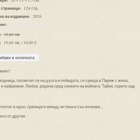
20 × 13 × 1.5 cm
 страници:
124 стр.
на на издаване:
2026
инг:
:
19,60 лв.
:
19,60 лв. / 10,00 €
омнят!
водница, посветил се на дълга и победата, се среща в Париж с жена,
 и забранени. Любов, родена сред сенките на войната. Тайни, скрити зад
летат в едно, границата между истина и сън изчезва...
ехо от другия.