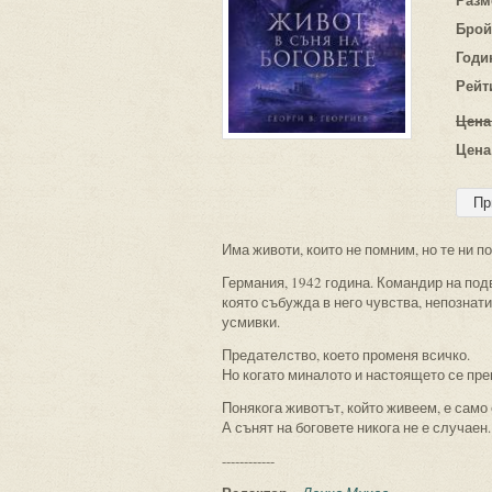
Брой
Годи
Рейт
Цена
Цена
Има животи, които не помним, но те ни п
Германия, 1942 година. Командир на под
която събужда в него чувства, непознати
усмивки.
Предателство, което променя всичко.
Но когато миналото и настоящето се преп
Понякога животът, който живеем, е само 
А сънят на боговете никога не е случаен.
------------