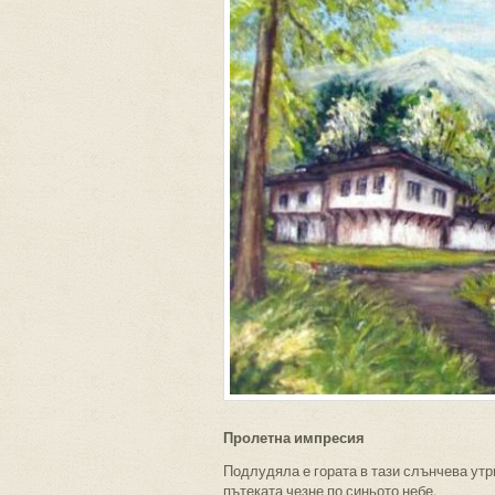
Пролетна импресия
Подлудяла е гората в тази слънчева утри
пътеката чезне по синьото небе.