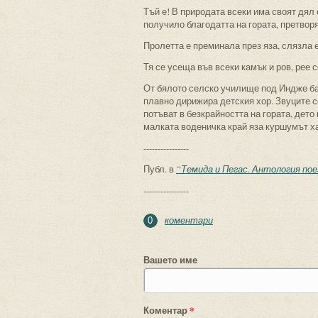
Тъй е! В природата всеки има своят дял 
получило благодатта на гората, претворя
Пролетта е преминала през яза, слязла е
Тя се усеща във всеки камък и ров, рее с
От бялото селско училище под Индже ба
плавно дирижира детския хор. Звуците се
потъват в безкрайността на гората, дето
малката воденичка край яза куршумът х
----------------
Публ. в
“Темида и Пегас. Антология поез
----------------
коментари
0
Вашето име
Коментар
*