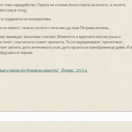
от това чародейство. Гората не отнема богатствата на полето, а полето,
ва сока в плод.
 в градините на кооператива.
е по небето, тича из полето стига някъде към Петрова поляна,.
ир прииждат звънливи гласове. Момичето е вдигнало високо ръка и
 гонят, гласчетата славят пролетта. Те се надпреварват, прелетяват,
 пеят авлиги, дето зелениката ухае, дето кръвта на преображенци дими. И в
айдушки се чернее.
ия и проза от бургаски юристи”, Бургас, 2016 г.