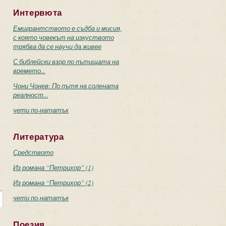
Интервюта
Емигрантството е съдба и мисия,
с която човекът на изкуството
трябва да се научи да живее
С библейски взор по пътищата на
времето...
Чони Чонев: По пътя на солената
реалност...
чети по-нататък
Литература
Средството
Из романа “Петрихор” (1)
Из романа “Петрихор” (2)
чети по-нататък
Поезия