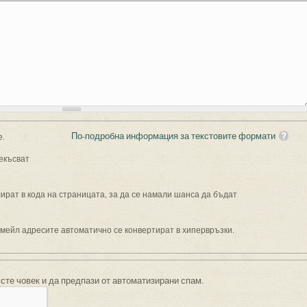
По-подробна информация за текстовите формати
е.
екъсват
рат в кода на страницата, за да се намали шанса да бъдат
имейл адресите автоматично се конвертират в хипервръзки.
 сте човек и да предпази от автоматизирани спам.