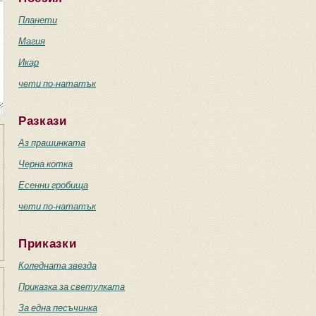
Планети
Магия
Икар
чети по-нататък
Разкази
Аз прашинката
Черна котка
Есенни гробища
чети по-нататък
Приказки
Коледната звезда
Приказка за светулката
За една песъчинка