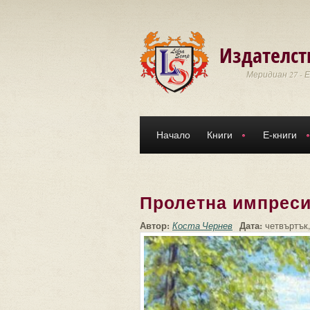
Премини към основното съдържание
Издателст
Меридиан 27 - 
Начало
Книги
Е-книги
Пролетна импрес
Автор:
Дата:
Коста Чернев
четвъртък,