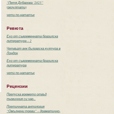
“Петя Дубарова ‘2025”
(резултати)
чети по-нататък
Ревюта
Ехо от съвременната бразилска
литература – 2
Четвърт век българска култура в
Лондон
Ехо от съвременната бразилска
литература
чети по-нататък
Рецензии
Препуска времето отвъд
първичния си чар...
Поетичната антология
“Омълнени треви” – драматично-