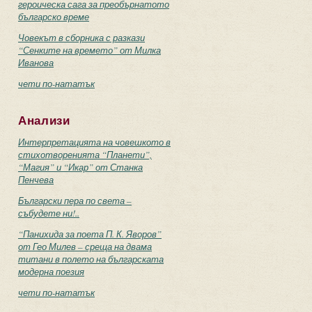
героическа сага за преобърнатото
българско време
Човекът в сборника с разкази
“Сенките на времето” от Милка
Иванова
чети по-нататък
Анализи
Интерпретацията на човешкото в
стихотворенията “Планети”,
“Магия” и “Икар” от Станка
Пенчева
Български пера по света –
събудете ни!..
“Панихида за поета П. К. Яворов”
от Гео Милев – среща на двама
титани в полето на българската
модерна поезия
чети по-нататък