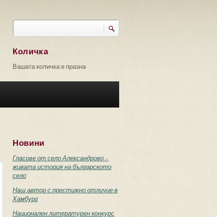
Търси
Форма за търсене
Количка
Вашата количка е празна
Новини
Гласове от село Александрово –
живата история на българското
село
Наш автор с престижно отличие в
Хамбург
Национален литературен конкурс