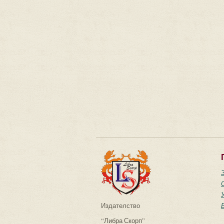
Издателство
“Либра Скорп”