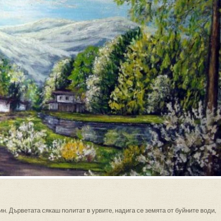
н. Дърветата сякаш политат в урвите, надига се земята от буйните води,