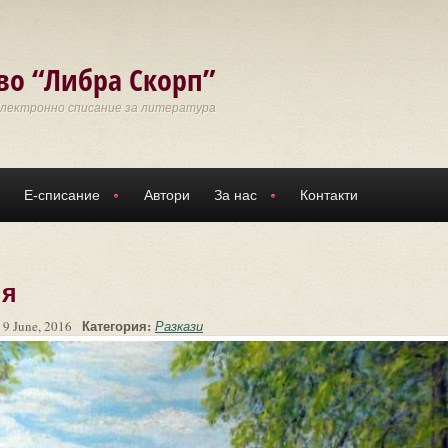
во “Либра Скорп”
Електронно списание за литература
Е-списание
Автори
За нас
Контакти
ия
Категория:
 9 June, 2016
Разкази