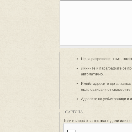
Не са разрешени HTML тагов
Линиите и параграфите се пр
автоматично.
Имейл адресите ще се завоали
експлоатирани от спамерите.
Адресите на уеб-страници и 
CAPTCHA
Този въпрос е за тестване дали или не