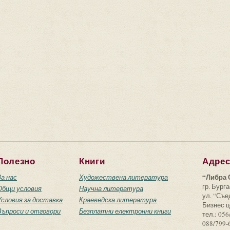
Полезно
Книги
Адре
“Либра 
За нас
Художествена литература
гр. Бурга
Общи условия
Научна литература
ул. “Съ
Условия за доставка
Краеведска литература
Бизнес ц
Въпроси и отговори
Безплатни електронни книги
тел.: 056
088/799-