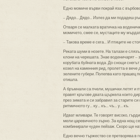
Едно момиче върви покрай яза с върбово
– Дядо... Дядо... Излез да ми подадеш р
Отваря се малката вратичка на воденичк
момичето, смее се, мустаците му мърдат
– Такова време е сега... И птиците не сто
Реката шуми в нозете. На талази е слязъ
клони на черешата. Знае воденичарят – з
корубата буйната вода. До снощи снегът 
козел на каменния рид, пролетта е вече
зелените губери. Полепва като прашец по
отишла.
А бръмнали са пчели, мушички летят и п
правят кръгове двата щъркела които дир
през зимата и си забравил за старите си
ритмичното гу... ку... къ... чъ... у... къ.
Идват мливари. Те говорят високо, гърд
мели царевичното зърно. За една нощ с
комбинирали чуден пейзаж. Скоро ще на
Едно вечно тържество се претворява в го