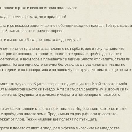
 клонче в ръка и вика на стария воденичар:
ъка да премина реката, че е придошла!
ата и се показва воденичарят с побелели вежди от паспал. Той тръгва към
, в бръчките свети слънчево зарево.
ят, и животните бягат, че водата ли да мирува!
л южнякът от планината, запълзял е по гърба и, вие в току напъпилите
аиграе ли южнякът в клоните, пролетта е дошла и трябва да озапти в
се топеше, а щом горе в планината се вдигне бялото от скалите, стъпи ли
 дошла. Тогава една ослепителна белота слиза в равнината и плъзва по
 градините на кооператива и на човек му се струва, че зимата още не си е
ълнят въздуха, врабците се заравят в димящия тор. Край старата върба
ят миналогодишното си гнездо. А ти си събрал съчките им, изгорил си ги
 приятели. Кукувицата е излязла и човката и потреперва от възторг с
ите им са изпълнени със слънце и топлина. Воденичният камък се върти,
е е пробудила цялата земя. Пред хълма са разцъфнали дърветата,
тежат от плод. Тежки камиони ще полетят по пътищата.
рата и полето от цвят и плод, разцъфтява в краските на младостта.