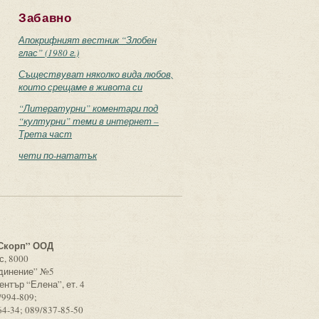
Забавно
Апокрифният вестник “Злобен
глас” (1980 г.)
Съществуват няколко вида любов,
които срещаме в живота си
“Литературни” коментари под
“културни” теми в интернет –
Трета част
чети по-нататък
с
Скорп” ООД
с, 8000
единение” №5
ентър “Елена”, ет. 4
/994-809;
64-34; 089/837-85-50