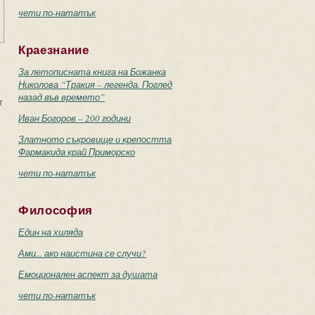
чети по-нататък
Краезнание
За летописната книга на Божанка
Николова “Тракия – легенда. Поглед
назад във времето”
т
Иван Богоров – 200 години
Златното съкровище и крепостта
Фармакида край Приморско
чети по-нататък
Философия
Един на хиляда
Ами... ако наистина се случи?
Емоционален аспект за душата
чети по-нататък