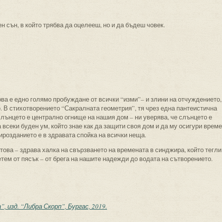
 сън, в който трябва да оцелееш, но и да бъдеш човек.
ва е едно голямо пробуждане от всички “изми”– и злини на отчуждението,
 В стихотворението “Сакралната геометрия”, тя чрез една пантеистична
слънцето е централно огнище на нашия дом – ни уверява, че слънцето е
 всеки буден ум, който знае как да защити своя дом и да му осигури време
мирозданието е в здравата спойка на всички неща.
това – здрава халка на свързването на времената в синджира, който тегли
летем от пясък – от брега на нашите надежди до водата на сътворението.
 изд. “Либра Скорп”, Бургас, 2019.