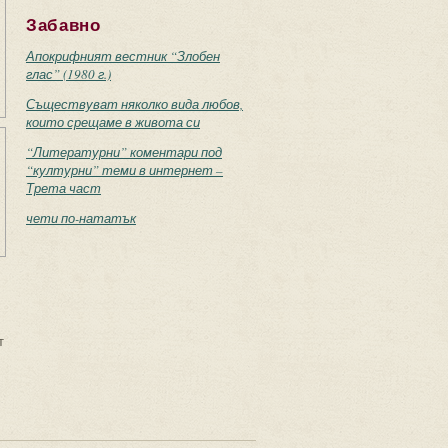
Забавно
Апокрифният вестник “Злобен
глас” (1980 г.)
Съществуват няколко вида любов,
които срещаме в живота си
“Литературни” коментари под
“културни” теми в интернет –
Трета част
чети по-нататък
т