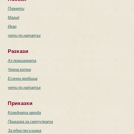
Планети
Магия
Икар
чети по-нататък
Разкази
Аз прашинката
Черна котка
.
Есенни гробища
чети по-нататък
Приказки
Коледната звезда
Приказка за светулката
За една песъчинка