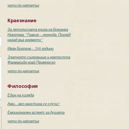
чети по-нататък
Краезнание
За летописната книга на Божанка
Николова “Тракия – легенда. Поглед
назад във времето”
Иван Богоров – 200 години
Златното съкровище и крепостта
Фармакида край Приморско
чети по-нататък
Философия
Един на хиляда
Ами... ако наистина се случи?
Емоционален аспект за душата
чети по-нататък