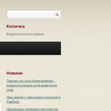
Търси
Форма за търсене
Количка
Вашата количка е празна
Новини
Гласове от село Александрово –
живата история на българското
село
Наш автор с престижно отличие в
Хамбург
Национален литературен конкурс