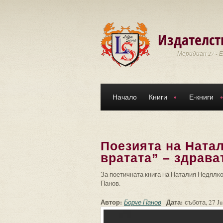
Премини към основното съдържание
Издателст
Меридиан 27 - 
Начало
Книги
Е-книги
Поезията на Ната
вратата” – здрава
За поетичната книга на Наталия Недялко
Панов.
Автор:
Дата:
Борче Панов
събота, 27 Ju