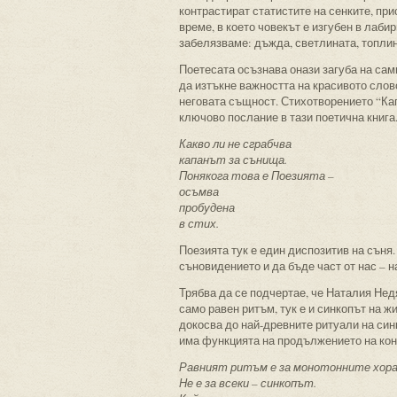
контрастират статистите на сенките, при
време, в което човекът е изгубен в лаби
забелязваме: дъжда, светлината, топлин
Поетесата осъзнава онази загуба на сам
да изтъкне важността на красивото слово
неговата същност. Стихотворението “Кап
ключово послание в тази поетична книга
Какво ли не сграбчва
капанът за сънища.
Понякога това е Поезията –
осъмва
пробудена
в стих.
Поезията тук е един диспозитив на съня.
съновидението и да бъде част от нас –
Трябва да се подчертае, че Наталия Недя
само равен ритъм, тук е и синкопът на ж
докосва до най-древните ритуали на син
има функцията на продължението на кон
Равният ритъм е за монотонните хора
Не е за всеки – синкопът.