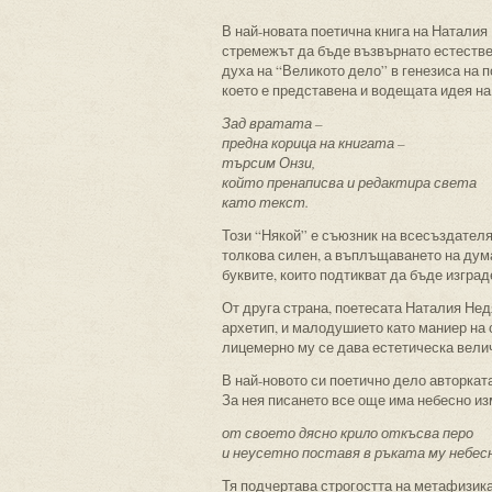
В най-новата поетична книга на Наталия
стремежът да бъде възвърнато естествен
духа на “Великото дело” в генезиса на 
което е представена и водещата идея на 
Зад вратата –
предна корица на книгата –
търсим Онзи,
който пренаписва и редактира света
като текст.
Този “Някой” е съюзник на всесъздателя,
толкова силен, а въплъщаването на дума
буквите, които подтикват да бъде изгра
От друга страна, поетесата Наталия Нед
архетип, и малодушието като маниер на с
лицемерно му се дава естетическа вели
В най-новото си поетично дело авторкат
За нея писането все още има небесно изм
от своето дясно крило откъсва перо
и неусетно поставя в ръката му небес
Тя подчертава строгостта на метафизика