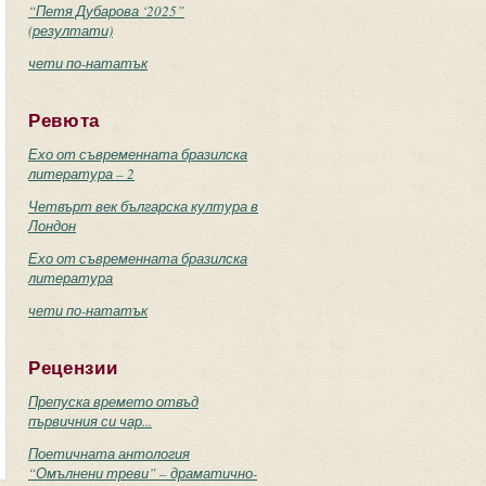
“Петя Дубарова ‘2025”
(резултати)
чети по-нататък
Ревюта
Ехо от съвременната бразилска
литература – 2
Четвърт век българска култура в
Лондон
Ехо от съвременната бразилска
литература
чети по-нататък
Рецензии
Препуска времето отвъд
първичния си чар...
Поетичната антология
“Омълнени треви” – драматично-