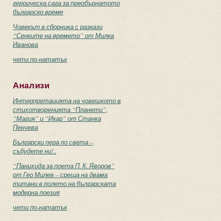
героическа сага за преобърнатото
българско време
Човекът в сборника с разкази
“Сенките на времето” от Милка
Иванова
чети по-нататък
Анализи
Интерпретацията на човешкото в
стихотворенията “Планети”,
“Магия” и “Икар” от Станка
Пенчева
Български пера по света –
събудете ни!..
“Панихида за поета П. К. Яворов”
от Гео Милев – среща на двама
титани в полето на българската
модерна поезия
чети по-нататък