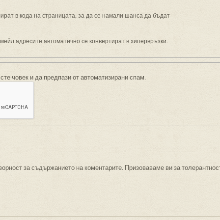
рат в кода на страницата, за да се намали шанса да бъдат
имейл адресите автоматично се конвертират в хипервръзки.
 сте човек и да предпази от автоматизирани спам.
ворност за съдържанието на коментарите. Призоваваме ви за толерантнос