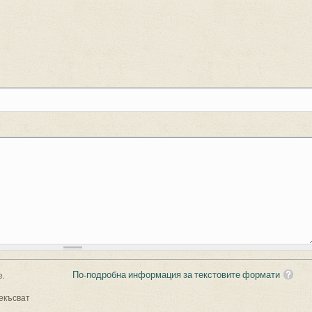
По-подробна информация за текстовите формати
е.
екъсват