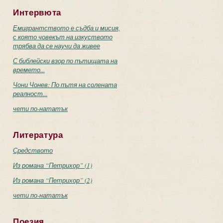
Интервюта
Емигрантството е съдба и мисия,
с която човекът на изкуството
трябва да се научи да живее
С библейски взор по пътищата на
времето...
Чони Чонев: По пътя на солената
реалност...
чети по-нататък
Литература
Средството
Из романа “Петрихор” (1)
Из романа “Петрихор” (2)
чети по-нататък
Поезия