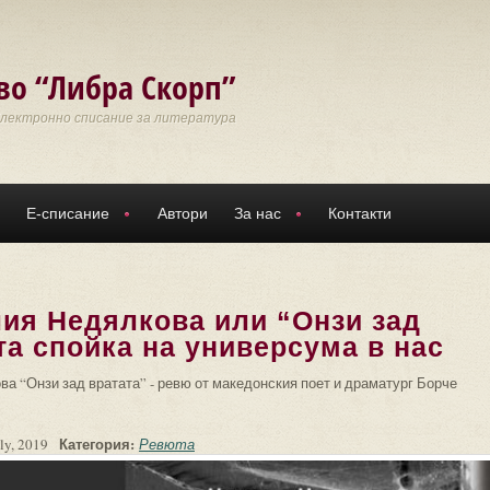
во “Либра Скорп”
Електронно списание за литература
Е-списание
Автори
За нас
Контакти
лия Недялкова или “Онзи зад
та спойка на универсума в нас
ва “Онзи зад вратата” - ревю от македонския поет и драматург Борче
Категория:
ly, 2019
Ревюта