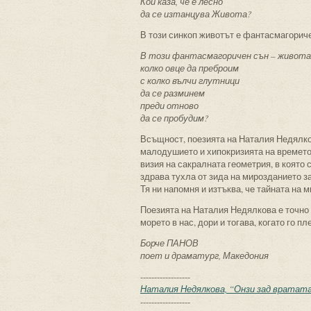
Кой каза, че е лесно
да се изтанцува Живота?
В този синкоп животът е фантасмагоричен
В този фантасмагоричен сън – живота
колко овце да преброим
с колко вълчи глутници
да се разминем
преди отново
да се пробудим?
Всъщност, поезията на Наталия Недялко
малодушието и хипокризията на времето.
визия на сакралната геометрия, в която 
здрава тухла от зида на мирозданието за
Тя ни напомня и изтъква, че тайната на 
Поезията на Наталия Недялкова е точно 
морето в нас, дори и тогава, когато го п
Борче ПАНОВ
поет и драматург, Македония
------------------
Наталия Недялкова, “Онзи зад вратата”,
------------------