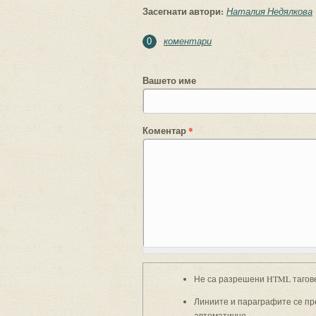
Засегнати автори:
Наталия Недялкова
коментари
0
Вашето име
Коментар
*
Не са разрешени HTML тагов
Линиите и параграфите се пр
автоматично.