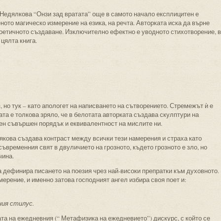
 Недялкова “Онзи зад вратата” още в самото начало експлицитен е
ото магическо измерение на езика, на речта. Авторката иска да върне
поетичното създаване. Изключително ефектно е уводното стихотворение, в
цялта книга.
 но тук – като апологет на написването на сътворението. Стремежът ѝ е
та е толкова зряло, че в белотата авторката създава скулптури на
ден съвършен порядък и еквивалентност на мислите ни.
якова създава контраст между всички тези намерения и страха като
ъвременния свят в двуличието на грозното, където грозното е зло, но
чина.
а дефинира писането на поезия чрез най-високи препратки към духовното.
ерение, и именно затова господният ангел избира своя поет и:
ния стилус.
та на ежедневния (“ Метафизика на ежедневието”) дискурс, с който се