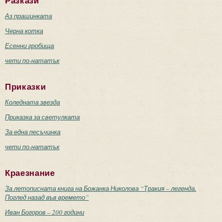
Разкази
Аз прашинката
Черна котка
Есенни гробища
чети по-нататък
Приказки
Коледната звезда
Приказка за светулката
За една песъчинка
чети по-нататък
Краезнание
За летописната книга на Божанка Николова “Тракия – легенда.
Поглед назад във времето”
Иван Богоров – 200 години