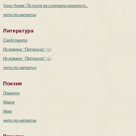
Чони Чонев: По пътя на солената реалност...
чети по-нататък
Литература
Средството
Из романа “Петрихор” (1)
Из романа “Петрихор” (2)
чети по-нататък
Поезия
Планети
Магия
Икар
чети по-нататък