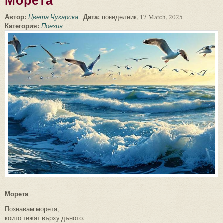
Морета
Автор:
Дата:
Цвета Чукарска
понеделник, 17 March, 2025
Категория:
Поезия
Морета
Познавам морета,
които тежат върху дъното.