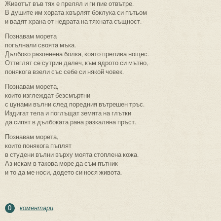
Животът във тях е прелял и ги пие отвътре.
В душите им хората хвърлят боклука си пътьом
и вадят храна от недрата на тяхната същност.
Познавам морета
погълнали своята мъка.
Дълбоко разпенена болка, която прелива нощес.
Оттеглят се сутрин далеч, към ядрото си мътно,
понякога взели със себе си някой човек.
Познавам морета,
които изглеждат безсмъртни
с цунами вълни след поредния вътрешен тръс.
Издигат тела и поглъщат земята на глътки
да сипят в дълбоката рана разкаляна пръст.
Познавам морета,
които понякога пъплят
в студени вълни върху моята стоплена кожа.
Аз искам в такова море да съм пътник
и то да ме носи, додето си нося живота.
коментари
0