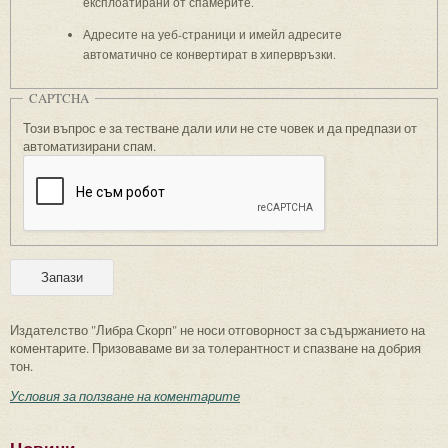
експлоатирани от спамерите.
Адресите на уеб-страници и имейл адресите
автоматично се конвертират в хипервръзки.
CAPTCHA
Този въпрос е за тестване дали или не сте човек и да предпази от
автоматизирани спам.
Издателство "Либра Скорп" не носи отговорност за съдържанието на
коментарите. Призоваваме ви за толерантност и спазване на добрия
тон.
Условия за ползване на коментарите