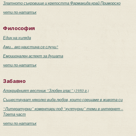
Златното съкровище и крепостта Фармакида край Приморско
чети по-нататък
Философия
Един на хиляда
Ами... ако наистина се случи?
Емоционален аспект за душата
чети по-нататък
Забавно
Апокрифният вестник “Злобен глас” (1980 г.)
Съществуват няколко вида любов, които срещаме в живота си
“Литературни” коментари под “културни” теми в интернет –
Трета част
чети по-нататък