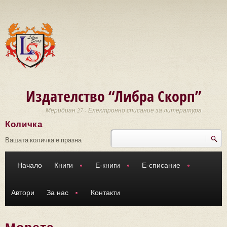
Премини към основното съдържание
Издателство “Либра Скорп”
Меридиан 27 - Електронно списание за литература
Количка
Търси
Форма за търсене
Вашата количка е празна
Начало
Книги
Е-книги
Е-списание
Автори
За нас
Контакти