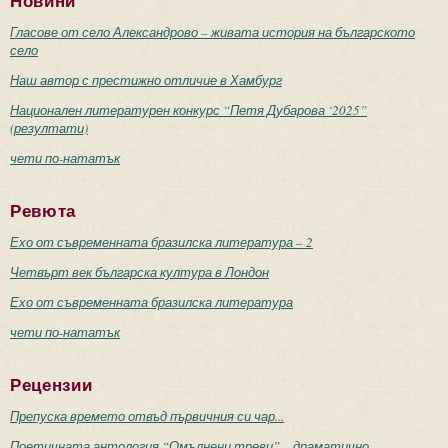
Новини
Гласове от село Александрово – живата история на българското
село
Наш автор с престижно отличие в Хамбург
Национален литературен конкурс “Петя Дубарова ‘2025”
(резултати)
чети по-нататък
Ревюта
Ехо от съвременната бразилска литература – 2
Четвърт век българска култура в Лондон
Ехо от съвременната бразилска литература
чети по-нататък
Рецензии
Препуска времето отвъд първичния си чар...
Поетичната антология “Омълнени треви” – драматично-