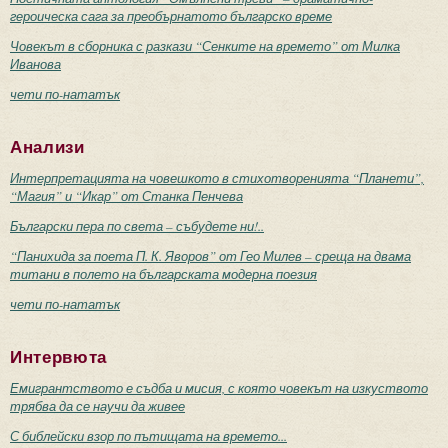
героическа сага за преобърнатото българско време
Човекът в сборника с разкази “Сенките на времето” от Милка
Иванова
чети по-нататък
Анализи
Интерпретацията на човешкото в стихотворенията “Планети”,
“Магия” и “Икар” от Станка Пенчева
Български пера по света – събудете ни!..
“Панихида за поета П. К. Яворов” от Гео Милев – среща на двама
титани в полето на българската модерна поезия
чети по-нататък
Интервюта
Емигрантството е съдба и мисия, с която човекът на изкуството
трябва да се научи да живее
С библейски взор по пътищата на времето...