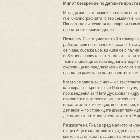
Миг от безвремие по детските пръсти
Мога да заявя от позиция на личен опит
(т.е. библиографията) с теб самия (т.е. 
Панова, ще си позволя да направя тъкмо
прочетените произведения.
Познавам Яна от участието й в конкурса
работилници по творческо писане. Тези 
се пише, обсъжда се, вдишва се с пълни
собствена раничка, натежала от важни з
тези начинаещи автори веднага отварят 
съкровища по-предпазливо ‒ само от вре
правилно разчитане на творчеството им. 
Когато се запознах с нея ‒ и с текстове
клиширано. Първото е, че Яна пише учуд
произведения за “Петя Дубарова” (и дру
възрастта и интересите им потребност ‒ 
връхлетелите ги емоции, впечатления, ж
детински ‒ по страниците щъкат пияници
декламират патетични реплики като “Едн
Разказите на Яна са сред малкото изключ
нищо общо с младежката нужда от доказв
които ни стъписват със своята плътна чо