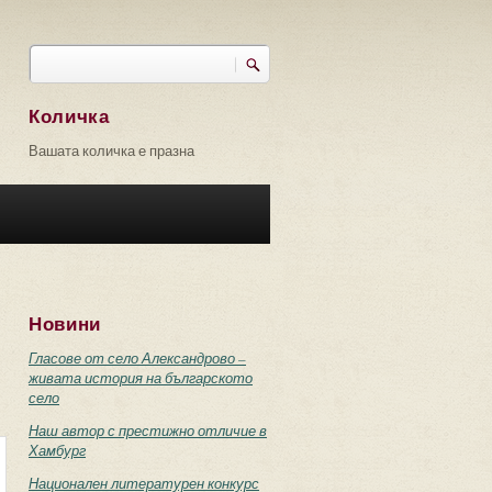
Търси
Форма за търсене
Количка
Вашата количка е празна
Новини
Гласове от село Александрово –
живата история на българското
село
Наш автор с престижно отличие в
Хамбург
Национален литературен конкурс