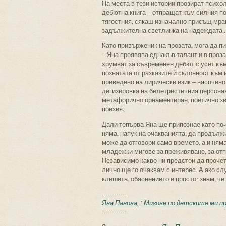
На места в тези истории прозират психол
дебютна книга ‒ отпращат към силния по
тягостния, сякаш изначално присъщ мра
задължителна светлинка на надеждата..
Като привърженик на прозата, мога да пи
‒ Яна проявява еднакъв талант и в проза
хрумват за съвременен дебют с усет към
познатата от разказите й склонност към
преведено на лирически език ‒ насочен
дегизировка на белетристичния персонаж
метафорично орнаментиран, поетично зву
поезия.
Дали тепърва Яна ще припознае като по-
няма, напук на очакванията, да продължи
може да отговори само времето, а и ня
младежки мигове за преживяване, за отпе
Независимо какво ни предстои да прочет
лично ще го очаквам с интерес. А ако с
клишета, обяснението е просто: знам, ч
------------
Яна Панова, “Мигове по детските ми пръ
------------