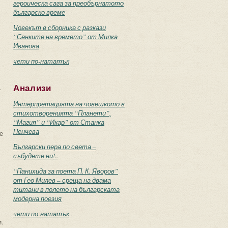
героическа сага за преобърнатото
българско време
Човекът в сборника с разкази
“Сенките на времето” от Милка
Иванова
чети по-нататък
Анализи
т
Интерпретацията на човешкото в
стихотворенията “Планети”,
“Магия” и “Икар” от Станка
Пенчева
е
Български пера по света –
събудете ни!..
“Панихида за поета П. К. Яворов”
от Гео Милев – среща на двама
титани в полето на българската
модерна поезия
чети по-нататък
.