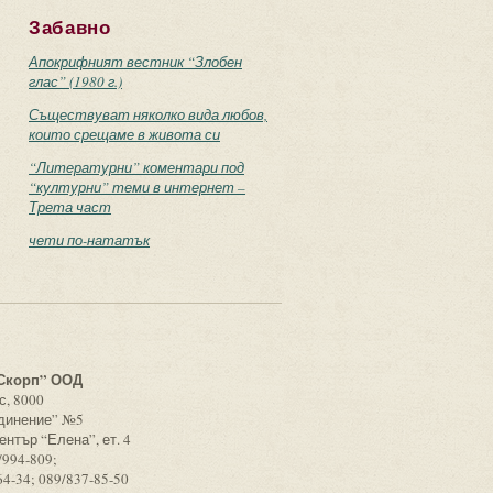
Забавно
Апокрифният вестник “Злобен
глас” (1980 г.)
Съществуват няколко вида любов,
които срещаме в живота си
“Литературни” коментари под
“културни” теми в интернет –
Трета част
чети по-нататък
с
Скорп” ООД
с, 8000
единение” №5
ентър “Елена”, ет. 4
/994-809;
64-34; 089/837-85-50