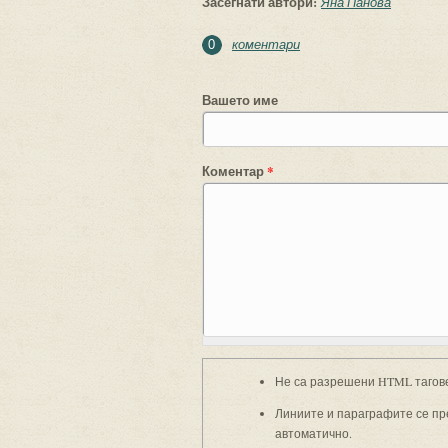
Засегнати автори:
Яна Панова
коментари
0
Вашето име
Коментар
*
Не са разрешени HTML тагов
Линиите и параграфите се пр
автоматично.