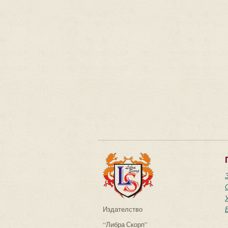
Издателство
“Либра Скорп”