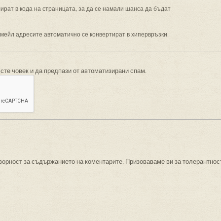
рат в кода на страницата, за да се намали шанса да бъдат
имейл адресите автоматично се конвертират в хипервръзки.
 сте човек и да предпази от автоматизирани спам.
ворност за съдържанието на коментарите. Призоваваме ви за толерантнос