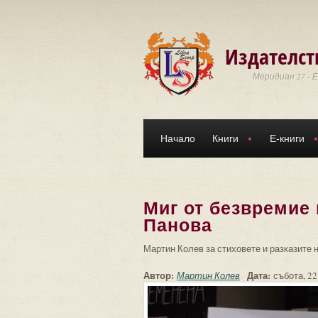
Премини към основното съдържание
Издателст
Меридиан 27 - 
Начало
Книги
Е-книги
Миг от безвремие 
Панова
Мартин Колев за стиховете и разказите 
Автор:
Дата:
Мартин Колев
събота, 22