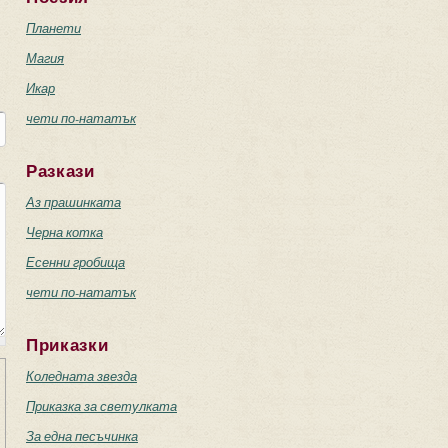
Планети
Магия
Икар
чети по-нататък
Разкази
Аз прашинката
Черна котка
Есенни гробища
чети по-нататък
Приказки
Коледната звезда
Приказка за светулката
За една песъчинка