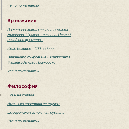
чети по-нататък
Краезнание
За летописната книга на Божанка
Николова “Тракия – легенда. Поглед
назад във времето”
Иван Богоров – 200 години
Златното съкровище и крепостта
Фармакида край Приморско
чети по-нататък
Философия
т
Един на хиляда
Ами... ако наистина се случи?
Емоционален аспект за душата
чети по-нататък