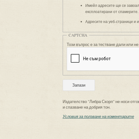
Имейл адресите ще се завоали
експлоатирани от спамерите.
Адресите на уеб-страници и 
CAPTCHA
Този въпрос е за тестване дали или не
Издателство "Либра Скорп" не носи отго
и спазване на добрия тон.
Условия за ползване на коментарите