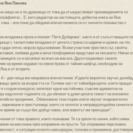
 на Яна Панова
, че нищо не е по-дразнещо от това да отъждествяват произведенията ти
биографията)... Е, като редактор на настоящата, дебютна книга на Яна
 това ‒ или поне да обединя впечатленията си от личното познанство с
 за младежка проза и поезия “Петя Дубарова”, както и от съпътстващите го
срещи с талантливи младежи от цялата страна са шарени и шумни, на тях
 гърди лятно, морско вдъхновение. Всеки участник пристига със своята
аглавия, любими думи и вече пооформени представи за писането. Някои о
раниците си и изсипват всичко на масата. Други охраняват своите
ме на време издават по някоя буква от тайния шифър, необходим за
Яна е от вторите.
те й ‒ две неща ми направиха впечатление. И двете вероятно звучат донейд
ващо зряло за възрастта си. Голяма част от тийнейджърите, които пращат
ги сходни конкурси), изпитват една настойчива, съвсем адекватна на
да надскочат годините си, да облекат в думи цялата тежест на внезапно
итейски прозрения... Обикновено тези първи опити звучат очарователно
, наркомани и престъпници, които се оплитат в неправдоподобни сюжети и
о време аз също бях добър човек, ала животът ме прекърши!”.
ения от това правило, които познавам. Те са зрели по начин, който няма
ане на височина чрез изправяне на пръсти. Тук откриваме персонажи,
вечност, и ситуации колкото извънредни, толкова и приземени, достоверни