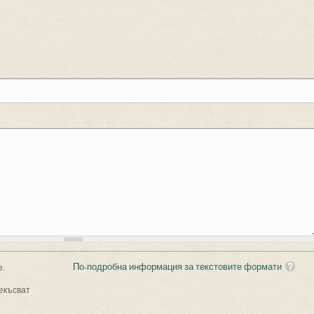
По-подробна информация за текстовите формати
е.
екъсват