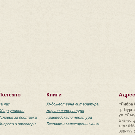
Полезно
Книги
Адре
“Либра 
За нас
Художествена литература
гр. Бурга
Общи условия
Научна литература
ул. “Съ
Условия за доставка
Краеведска литература
Бизнес ц
Въпроси и отговори
Безплатни електронни книги
тел.: 056
088/799-