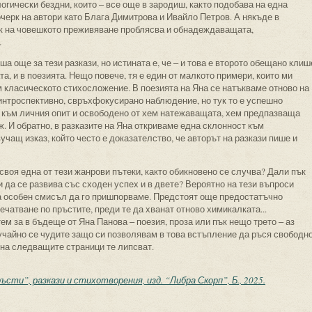
огически бездни, които ‒ все още в зародиш, както подобава на една
черк на автори като Блага Димитрова и Ивайло Петров. А някъде в
к на човешкото преживяване проблясва и обнадеждаващата,
.
ша още за тези разкази, но истината е, че ‒ и това е второто обещано клиш
та, и в поезията. Нещо повече, тя е един от малкото примери, които ми
 класическото стихосложение. В поезията на Яна се натъкваме отново на
 интроспективно, свръхфокусирано наблюдение, но тук то е успешно
о към личния опит и освободено от хем натежаващата, хем предпазваща
. И обратно, в разказите на Яна откриваме една склонност към
чащ изказ, който често е доказателство, че авторът на разкази пише и
своя една от тези жанрови пътеки, както обикновено се случва? Дали пък
 да се развива със сходен успех и в двете? Вероятно на тези въпроси
ма особен смисъл да го пришпорваме. Предстоят още предостатъчно
чатване по пръстите, преди те да хванат отново химикалката...
ем за в бъдеще от Яна Панова ‒ поезия, проза или пък нещо трето ‒ аз
лучайно се чудите защо си позволявам в това встъпление да ръся свободн
е на следващите страници те липсват.
сти”, разкази и стихотворения, изд. “Либра Скорп”, Б., 2025.