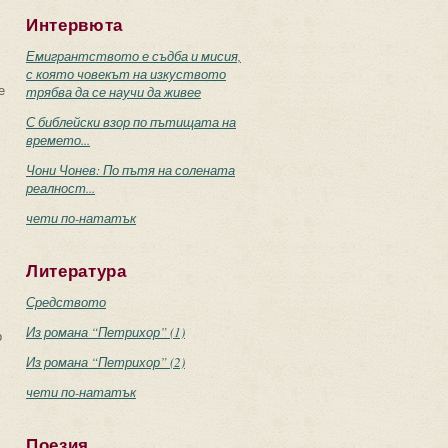
Интервюта
Емигрантството е съдба и мисия,
с която човекът на изкуството
е
трябва да се научи да живее
С библейски взор по пътищата на
времето...
Чони Чонев: По пътя на солената
реалност...
чети по-нататък
Литература
Средството
Из романа “Петрихор” (1)
о
Из романа “Петрихор” (2)
чети по-нататък
Поезия