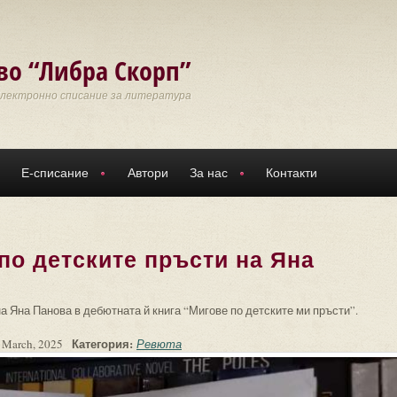
во “Либра Скорп”
Електронно списание за литература
Е-списание
Автори
За нас
Контакти
по детските пръсти на Яна
на Яна Панова в дебютната й книга “Мигове по детските ми пръсти”.
Категория:
 March, 2025
Ревюта