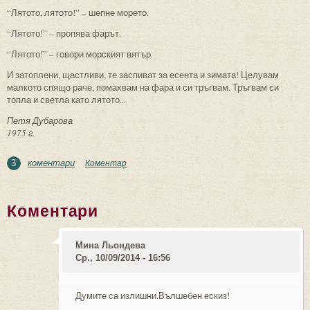
“Лятото, лятото!” – шепне морето.
“Лятото!” – пропява фарът.
“Лятото!” – говори морският вятър.
И затоплени, щастливи, те заспиват за есента и зимата! Целувам
малкото спящо раче, помахвам на фара и си тръгвам. Тръгвам си
топла и светла като лятото...
Петя Дубарова
1975 г.
коментари
Коментар
3
Коментари
Мина Льондева
Ср., 10/09/2014 - 16:56
Думите са излишни.Вълшебен ескиз!