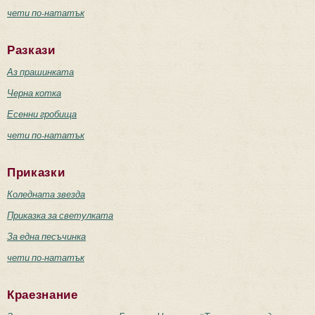
чети по-нататък
Разкази
Аз прашинката
Черна котка
Есенни гробища
чети по-нататък
Приказки
Коледната звезда
Приказка за светулката
За една песъчинка
чети по-нататък
Краезнание