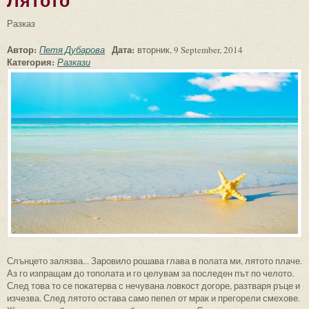
Лятото
Разказ
Автор:
Дата:
Петя Дубарова
вторник, 9 September, 2014
Категория:
Разкази
Слънцето залязва... Заровило рошава глава в полата ми, лятото плаче.
Аз го изпращам до тополата и го целувам за последен път по челото.
След това то се покатерва с нечувана ловкост догоре, разтваря ръце и
изчезва. След лятото остава само пепел от мрак и прегорели смехове.