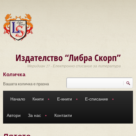
Премини към основното съдържание
Издателство “Либра Скорп”
Меридиан 27 - Електронно списание за литература
Количка
Търси
Форма за търсене
Вашата количка е празна
Начало
Книги
Е-книги
Е-списание
Автори
За нас
Контакти