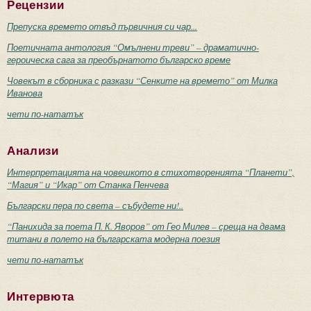
Рецензии
Препуска времето отвъд първичния си чар...
Поетичната антология “Омълнени треви” – драматично-
героическа сага за преобърнатото българско време
Човекът в сборника с разкази “Сенките на времето” от Милка
Иванова
чети по-нататък
Анализи
Интерпретацията на човешкото в стихотворенията “Планети”,
“Магия” и “Икар” от Станка Пенчева
Български пера по света – събудете ни!..
“Панихида за поета П. К. Яворов” от Гео Милев – среща на двама
титани в полето на българската модерна поезия
чети по-нататък
Интервюта