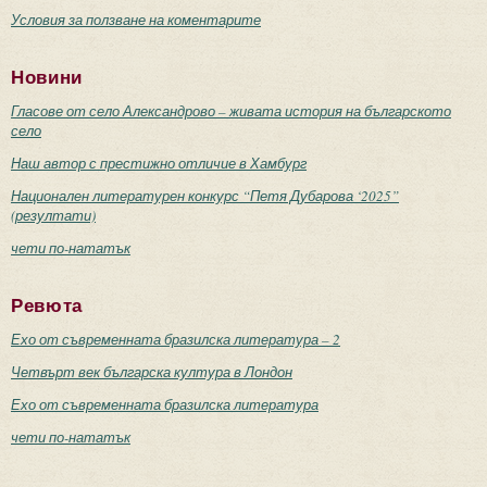
Условия за ползване на коментарите
Новини
Гласове от село Александрово – живата история на българското
село
Наш автор с престижно отличие в Хамбург
Национален литературен конкурс “Петя Дубарова ‘2025”
(резултати)
чети по-нататък
Ревюта
Ехо от съвременната бразилска литература – 2
Четвърт век българска култура в Лондон
Ехо от съвременната бразилска литература
чети по-нататък