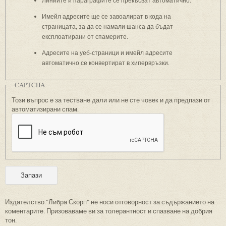
Линиите и параграфите се прекъсват автоматично.
Имейл адресите ще се завоалират в кода на
страницата, за да се намали шанса да бъдат
експлоатирани от спамерите.
Адресите на уеб-страници и имейл адресите
автоматично се конвертират в хипервръзки.
CAPTCHA
Този въпрос е за тестване дали или не сте човек и да предпази от
автоматизирани спам.
Издателство "Либра Скорп" не носи отговорност за съдържанието на
коментарите. Призоваваме ви за толерантност и спазване на добрия
тон.