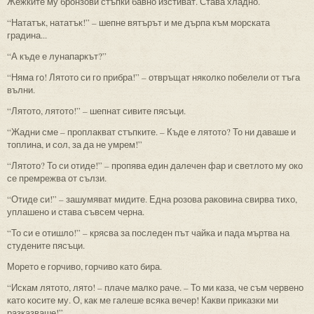
Жежките му бронзови стъпки бавно изстиват. Става хладно.
“Нататък, нататък!” – шепне вятърът и ме дърпа към морската
градина...
“А къде е лунапаркът?”
“Няма го! Лятото си го прибра!” – отвръщат няколко побелели от тъга
вълни.
“Лятото, лятото!” – шепнат сивите пясъци.
“Жадни сме – проплакват стъпките. – Къде е лятото? То ни даваше и
топлина, и сол, за да не умрем!”
“Лятото? То си отиде!” – пропява един далечен фар и светлото му око
се премрежва от сълзи.
“Отиде си!” – зашумяват мидите. Една розова раковина свирва тихо,
уплашено и става съвсем черна.
“То си е отишло!” – крясва за последен път чайка и пада мъртва на
студените пясъци.
Морето е горчиво, горчиво като бира.
“Искам лятото, лято! – плаче малко раче. – То ми каза, че съм червено
като косите му. О, как ме галеше всяка вечер! Какви приказки ми
разказваше!”