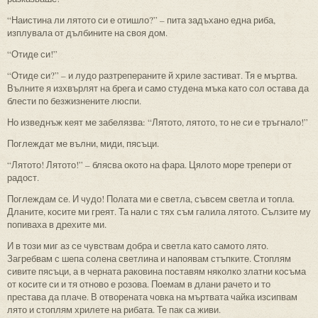
“Наистина ли лятото си е отишло?” – пита задъхано една риба,
изплувала от дълбините на своя дом.
“Отиде си!”
“Отиде си?” – и лудо разтрепераните й хриле застиват. Тя е мъртва.
Вълните я изхвърлят на брега и само студена мъка като сол остава да
блести по безжизнените люспи.
Но изведнъж кеят ме забелязва: “Лятото, лятото, то не си е тръгнало!”
Поглеждат ме вълни, миди, пясъци.
“Лятото! Лятото!” – блясва окото на фара. Цялото море трепери от
радост.
Поглеждам се. И чудо! Полата ми е светла, съвсем светла и топла.
Дланите, косите ми греят. Та нали с тях съм галила лятото. Сълзите му
попиваха в дрехите ми.
И в този миг аз се чувствам добра и светла като самото лято.
Загребвам с шепа солена светлина и напоявам стъпките. Стоплям
сивите пясъци, а в черната раковина поставям няколко златни косъма
от косите си и тя отново е розова. Поемам в длани рачето и то
престава да плаче. В отворената човка на мъртвата чайка изсипвам
лято и стоплям хрилете на рибата. Те пак са живи.