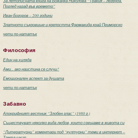
За летописната книга на Божанка Николова “Тракия – легенда.
Поглед назад във времето”
Иван Богоров – 200 години
Златното съкровище и крепостта Фармакида край Приморско
чети по-нататък
Философия
Един на хиляда
Ами... ако наистина се случи?
Емоционален аспект за душата
чети по-нататък
Забавно
Апокрифният вестник “Злобен глас” (1980 г.)
Съществуват няколко вида любов, които срещаме в живота си
“Литературни” коментари под “културни” теми в интернет –
Трета част