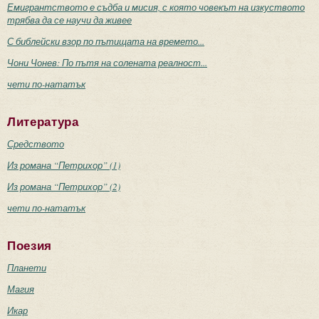
Емигрантството е съдба и мисия, с която човекът на изкуството
трябва да се научи да живее
С библейски взор по пътищата на времето...
Чони Чонев: По пътя на солената реалност...
чети по-нататък
Литература
Средството
Из романа “Петрихор” (1)
Из романа “Петрихор” (2)
чети по-нататък
Поезия
Планети
Магия
Икар