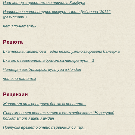
Наш автор с престижно отличие в Хамбург
Национален литературен конкурс “Петя Дубарова ‘2025”
(резултати)
чети по-нататък
Ревюта
Екатерина Каравелова – една незаслужено забравена българка
Ехо от съвременната бразилска литература – 2
Четвърт век българска култура в Лондон
чети по-нататък
Рецензии
Животът ни – прощален дар за вечността...
Съвременният човешки свят в стихосбирката “Нарисувай
болката” от Хайри Хамдан
Препуска времето отвъд първичния си чар...