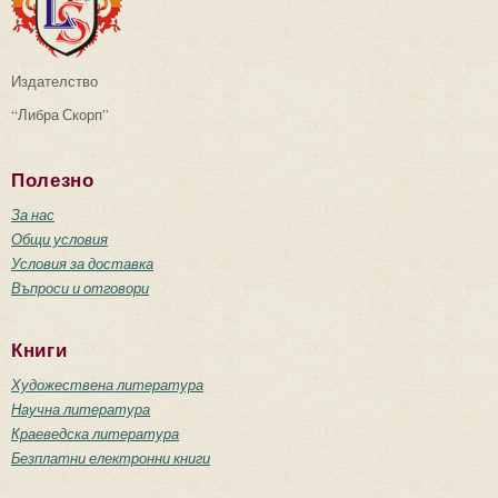
Издателство
“Либра Скорп”
Полезно
За нас
Общи условия
Условия за доставка
Въпроси и отговори
Книги
Художествена литература
Научна литература
Краеведска литература
Безплатни електронни книги