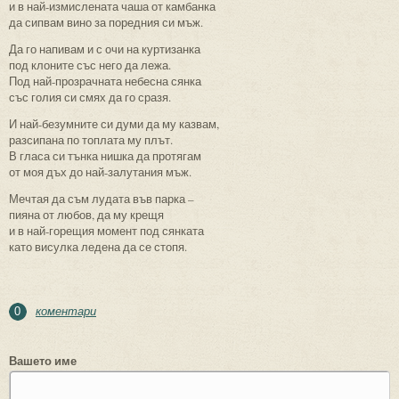
и в най-измислената чаша от камбанка
да сипвам вино за поредния си мъж.
Да го напивам и с очи на куртизанка
под клоните със него да лежа.
Под най-прозрачната небесна сянка
със голия си смях да го сразя.
И най-безумните си думи да му казвам,
разсипана по топлата му плът.
В гласа си тънка нишка да протягам
от моя дъх до най-залутания мъж.
Мечтая да съм лудата във парка –
пияна от любов, да му крещя
и в най-горещия момент под сянката
като висулка ледена да се стопя.
коментари
0
Вашето име