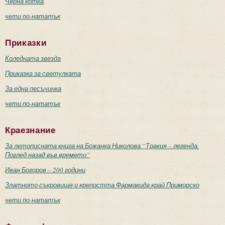
Черна котка
чети по-нататък
Приказки
Коледната звезда
Приказка за светулката
За една песъчинка
чети по-нататък
Краезнание
За летописната книга на Божанка Николова “Тракия – легенда.
Поглед назад във времето”
Иван Богоров – 200 години
Златното съкровище и крепостта Фармакида край Приморско
чети по-нататък