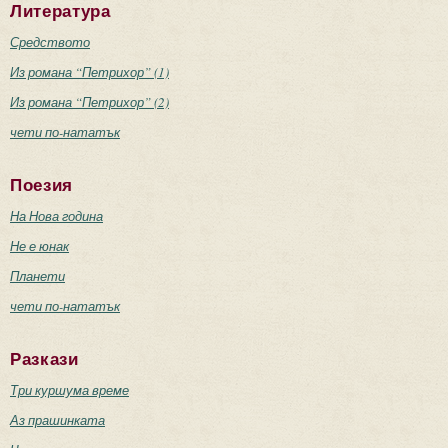
Литература
Средството
Из романа “Петрихор” (1)
Из романа “Петрихор” (2)
чети по-нататък
Поезия
На Нова година
Не е юнак
Планети
чети по-нататък
Разкази
Три куршума време
Аз прашинката