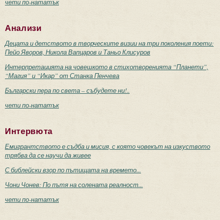
чети по-нататък
Анализи
Децата и детството в творческите визии на три поколения поети:
Пейо Яворов, Никола Вапцаров и Таньо Клисуров
Интерпретацията на човешкото в стихотворенията “Планети”,
“Магия” и “Икар” от Станка Пенчева
Български пера по света – събудете ни!..
чети по-нататък
Интервюта
Емигрантството е съдба и мисия, с която човекът на изкуството
трябва да се научи да живее
С библейски взор по пътищата на времето...
Чони Чонев: По пътя на солената реалност...
чети по-нататък