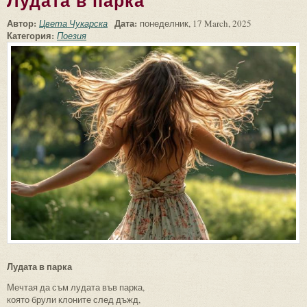
Лудата в парка
Автор:
Дата:
Цвета Чукарска
понеделник, 17 March, 2025
Категория:
Поезия
Лудата в парка
Мечтая да съм лудата във парка,
която брули клоните след дъжд,