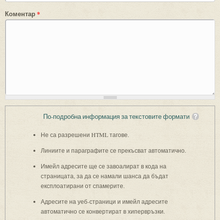
Коментар
*
По-подробна информация за текстовите формати
Не са разрешени HTML тагове.
Линиите и параграфите се прекъсват автоматично.
Имейл адресите ще се завоалират в кода на
страницата, за да се намали шанса да бъдат
експлоатирани от спамерите.
Адресите на уеб-страници и имейл адресите
автоматично се конвертират в хипервръзки.