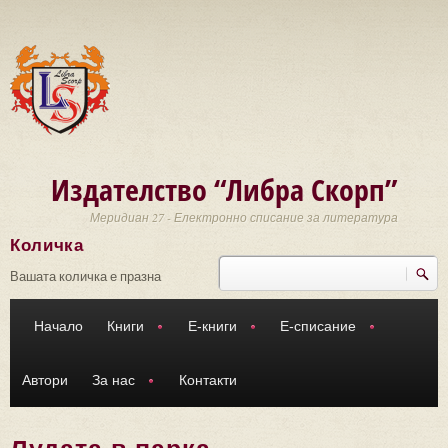
Премини към основното съдържание
Издателство “Либра Скорп”
Меридиан 27 - Електронно списание за литература
Количка
Търси
Форма за търсене
Вашата количка е празна
Начало
Книги
Е-книги
Е-списание
Автори
За нас
Контакти