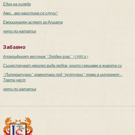
Един на хиляда
Ами... ако наистина се случи?
Емоционален аспект за душата
чети по-нататък
Забавно
Апокрифният вестник “Злобен глас” (1980 г.)
Съществуват няколко вида любов, които срещаме в живота си
“Литературни” коментари под “културни” теми в интернет –
Трета част
чети по-нататък