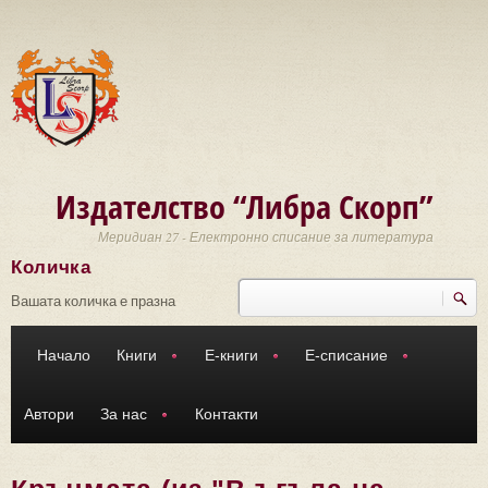
Премини към основното съдържание
Издателство “Либра Скорп”
Меридиан 27 - Електронно списание за литература
Количка
Търси
Форма за търсене
Вашата количка е празна
Начало
Книги
Е-книги
Е-списание
Автори
За нас
Контакти