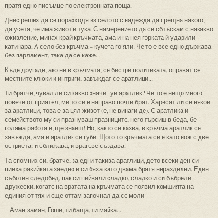
пратя едно писъмце по електронната поща.
Днес реших да се поразходя из селото с надежда да срещна някого,
да усетя, че има живот и тука. С намерението да се сблъскам с някакво
оживление, минах край кръчмата, ама и на нея горката й ударили
катинара. А село без кръчма – кучета го яли. Че то е все едно държава
без парламент, така да се каже.
Къде другаде, ако не в кръчмата, се бистри политиката, оправят се
местните клюки и интриги, завъждат се аратлици...
Ти братче, чувал ли си какво значи туй аратлик? Че то е нещо много
повече от приятел, ми то си е направо почти брат. Харесат ли се някои
за аратлици, това е за цял живот (е, не винаги де). С аратлика и
семейството му си празнуваш празниците, него търсиш в беда, бе
голяма работа е, ще знаеш! Но, както се казва, в кръчма аратлик се
завъжда, ама и аратлик се губи. Щото то кръчмата си е като нож с две
остриета: и сближава, и врагове създава.
Та спомних си, братче, за едни такива аратлици, дето всеки ден си
пиеха ракийката заедно и си бяха като двама братя неразделни. Един
съботен следобед, пак си пийвали сладко, сладко и си бъбрели
дружески, когато на вратата на кръчмата се появил комшията на
единия от тях и още оттам започнал да се моли:
– Аман-заман, Гоше, ти баща, ти майка...