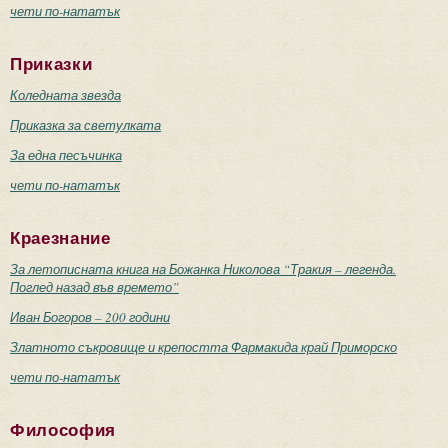
чети по-нататък
Приказки
Коледната звезда
Приказка за светулката
За една песъчинка
чети по-нататък
Краезнание
За летописната книга на Божанка Николова “Тракия – легенда.
Поглед назад във времето”
Иван Богоров – 200 години
Златното съкровище и крепостта Фармакида край Приморско
чети по-нататък
Философия