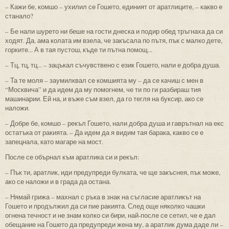
– Кажи бе, комшо – ухилил се Гошето, единият от аратлиците, – какво е
станало?
– Бе нали шурето ни беше на гости днеска и подир обед тръгнаха да си
ходят. Да, ама колата им взела, че закъсала по пътя, пък с малко дете,
горките... А в тая пустош, къде ти пътна помощ...
– Тц, тц, тц... – зацъкал съчувствено с език Гошето, нали е добра душа.
– Та те моля – заумилквал се комшията му – да се качиш с мен в
“Москвича” и да идем да му помогнем, че ти по ги разбираш тия
машинарии. Ей на, и въже съм взел, да го тегля на буксир, ако се
наложи.
– Добре бе, комшо – рекъл Гошето, нали добра душа и гаврътнал на екс
остатъка от ракията. – Да идем да я видим тая барака, какво се е
запецнала, като магаре на мост.
После се обърнал към аратлика си и рекъл:
– Пък ти, аратлик, иди предупреди булката, че ще закъснея, пък може,
ако се наложи и в града да остана.
– Нямай грижа – махнал с ръка в знак на съгласие аратликът на
Гошето и продължил да си пие ракията. След още няколко чашки
огнена течност и не знам колко си бири, най-после се сетил, че е дал
обещание на Гошето да предупреди жена му, а аратлик дума даде ли –