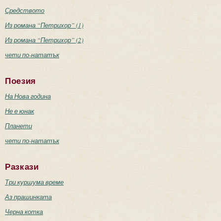
Средството
Из романа “Петрихор” (1)
Из романа “Петрихор” (2)
чети по-нататък
Поезия
На Нова година
Не е юнак
Планети
чети по-нататък
Разкази
Три куршума време
Аз прашинката
Черна котка