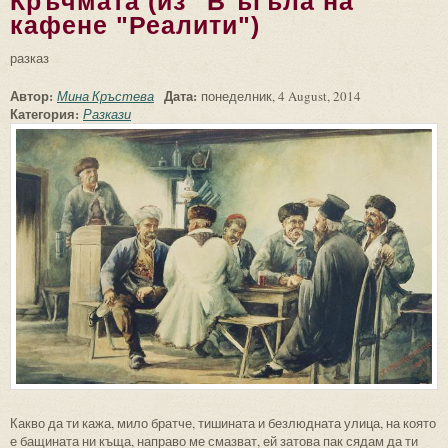
Кръчмата (из "В ъгъла на
кафене "Реалити")
разказ
Автор:
Дата:
Мина Кръстева
понеделник, 4 August, 2014
Категория:
Разкази
Какво да ти кажа, мило братче, тишината и безлюдната улица, на която
е бащината ни къща, направо ме смазват, ей затова пак сядам да ти