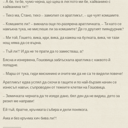
– А бе, ти бе, чумо черна, що щеш в леглото ми бе, хайванино с
хайванина ти?!
– Тихо ма, Стано, тихо – замолил се аратликът, – ще чуят комшиите.
– Комшиите ли? – викнала още по-разярена аратличката. – Ти като се
намъкна тука, не мислеше ли за комшиите? Де го другият пияндурник?
– Ми той, Гошето, вика, иди, вика, да кажеш на булката, вика, че тази
нощ няма да се върна.
– Тъй ли?! И да не те прати да го заместваш, а?
Бясна и изнервена, Гошовица заблъскала аратлика с каквото й
попадне.
– Марш от тука, гиди мискинино и очите ми да не са те видели повече!
Аратликът едва успял да скочи в гащите и по най-бързия начин се
изнесъл навън, съпроводен от тежките клетви на Гошовица.
– Земичката черната да те изяде дано, бял ден да не видиш, дето за
резил ме направи!
Ей тъй, братче, кръчмата събира и дели понякога.
Ама и без кръчма хич бива ли?!
----------------