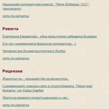
Национален литературен конкурс “Петя Дубарова ‘2025”
(резултати)
чети по-нататък
Ревюта
Екатерина Каравелова – една незаслужено забравена българка
Ехо от съвременната бразилска литература – 2
Четвърт век българска култура в Лондон
чети по-нататък
Рецензии
Животът ни – прощален дар за вечността...
Съвременният човешки свят в стихосбирката “Нарисувай
болката” от Хайри Хамдан
Препуска времето отвъд първичния си чар...
чети по-нататък