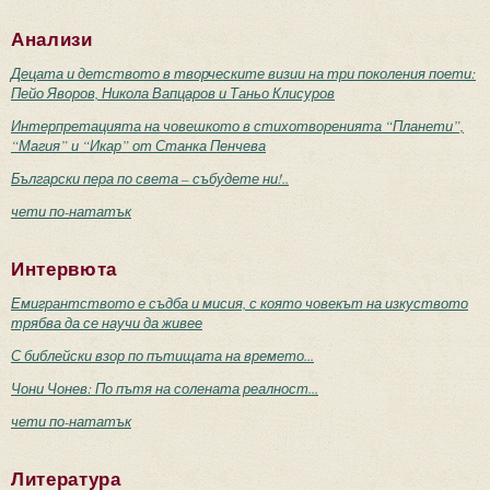
Анализи
Децата и детството в творческите визии на три поколения поети:
Пейо Яворов, Никола Вапцаров и Таньо Клисуров
Интерпретацията на човешкото в стихотворенията “Планети”,
“Магия” и “Икар” от Станка Пенчева
Български пера по света – събудете ни!..
чети по-нататък
Интервюта
Емигрантството е съдба и мисия, с която човекът на изкуството
трябва да се научи да живее
С библейски взор по пътищата на времето...
Чони Чонев: По пътя на солената реалност...
чети по-нататък
Литература