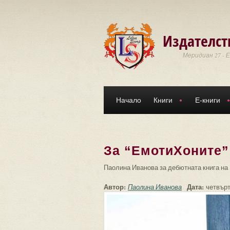
Премини към основното съдържание
Издателст
Меридиан 27 - 
Начало
Книги
Е-книги
За “ЕмотиХоните”
Паолина Иванова за дебютната книга на
Автор:
Дата:
Паолина Иванова
четвърт