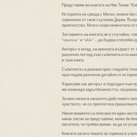
Представям ви книгата на Ник Тенев “Ем
Историята ни среща с Матео, момче без 
тормозено от своя съученик Дерек. Въп
приятелство. Много скоро момчетата осъ
Заглавието на книгата не е случайно, то
“emotion” и “able” – да бъдеш способен 
Авторът е млад, на крехката възраст от 
различен поглед към събитията и по-малк
в тази книга.
Събитията са разкази през гледните точ
проследим различни детайли от историят
Харесвам как авторът е подходил към пр
ме изненада задълбочеността, свързана 
За мен лично в началото действието за
чувството, че се преплетоха прекаленот
Някои моменти са описани по един неста
никак лесни за представяне, може би бях
писатели, че трябва време, за да се усъ
Книгата засяга темата за тормоза в учи