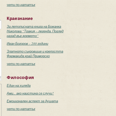
чети по-нататък
Краезнание
За летописната книга на Божанка
Николова “Тракия – легенда. Поглед
назад във времето”
Иван Богоров – 200 години
Златното съкровище и крепостта
Фармакида край Приморско
чети по-нататък
Философия
Един на хиляда
Ами... ако наистина се случи?
Емоционален аспект за душата
чети по-нататък