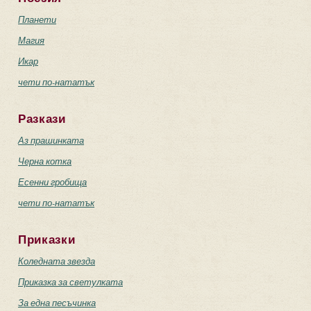
Планети
Магия
Икар
чети по-нататък
Разкази
Аз прашинката
Черна котка
Есенни гробища
чети по-нататък
Приказки
Коледната звезда
Приказка за светулката
За една песъчинка