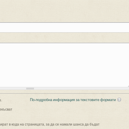
По-подробна информация за текстовите формати
е.
екъсват
рат в кода на страницата, за да се намали шанса да бъдат