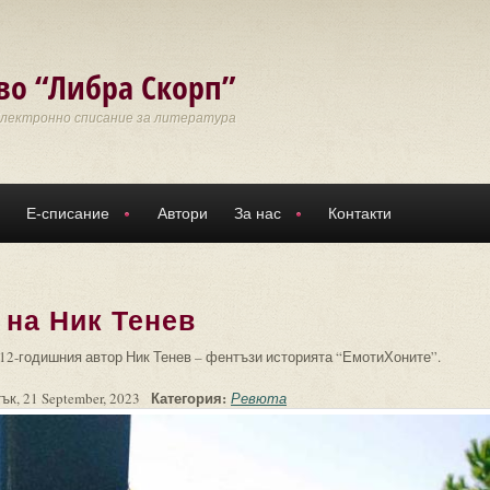
во “Либра Скорп”
Електронно списание за литература
Е-списание
Автори
За нас
Контакти
 на Ник Тенев
 12-годишния автор Ник Тенев – фентъзи историята “ЕмотиХоните”.
Категория:
ък, 21 September, 2023
Ревюта