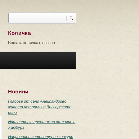
Търси
Форма за търсене
Количка
Вашата количка е празна
Новини
Гласове от село Александрово –
живата история на българското
село
Наш автор с престижно отличие в
Хамбург
Национален литературен конкурс