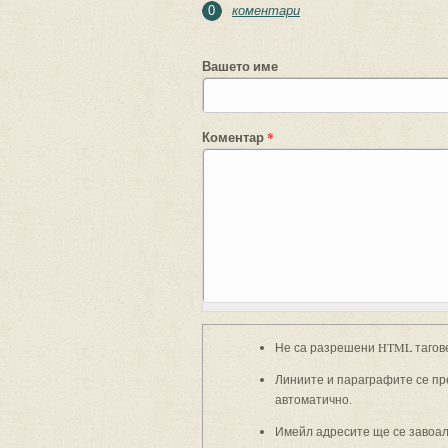
коментари
0
Вашето име
Коментар
*
Не са разрешени HTML тагов
Линиите и параграфите се пр
автоматично.
Имейл адресите ще се завоали