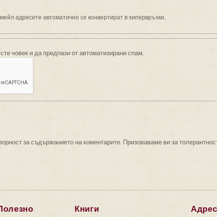
имейл адресите автоматично се конвертират в хипервръзки.
 сте човек и да предпази от автоматизирани спам.
ворност за съдържанието на коментарите. Призоваваме ви за толерантнос
Полезно
Книги
Адре