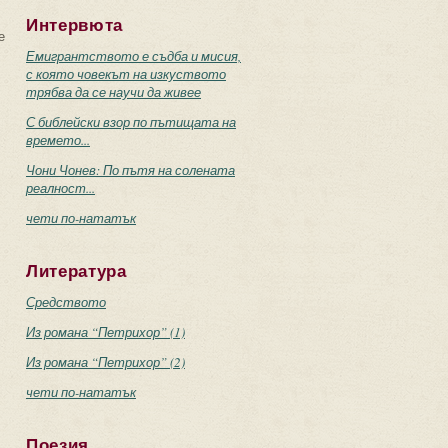
Интервюта
е
Емигрантството е съдба и мисия,
с която човекът на изкуството
трябва да се научи да живее
С библейски взор по пътищата на
времето...
Чони Чонев: По пътя на солената
реалност...
чети по-нататък
Литература
Средството
Из романа “Петрихор” (1)
Из романа “Петрихор” (2)
чети по-нататък
Поезия