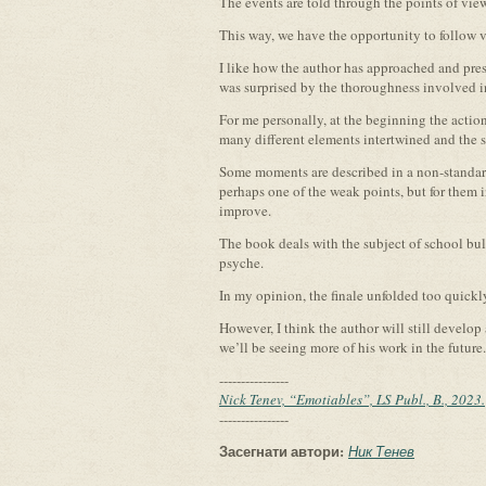
The events are told through the points of vie
This way, we have the opportunity to follow va
I like how the author has approached and pres
was surprised by the thoroughness involved i
For me personally, at the beginning the action 
many different elements intertwined and the s
Some moments are described in a non-standard 
perhaps one of the weak points, but for them i
improve.
The book deals with the subject of school bul
psyche.
In my opinion, the finale unfolded too quickl
However, I think the author will still develop 
we’ll be seeing more of his work in the future.
----------------
Nick Tenev, “Emotiables”, LS Publ., B., 2023.
----------------
Засегнати автори:
Ник Тенев