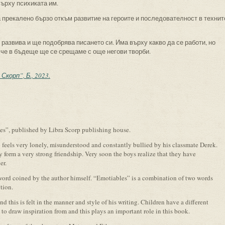
ърху психиката им.
 прекалено бързо откъм развитие на героите и последователност в технит
 развива и ще подобрява писането си. Има върху какво да се работи, но
, че в бъдеще ще се срещаме с още негови творби.
корп”, Б., 2023.
es”, published by Libra Scorp publishing house.
 feels very lonely, misunderstood and constantly bullied by his classmate Derek.
 form a very strong friendship. Very soon the boys realize that they have
er.
 a word coined by the author himself. “Emotiables” is a combination of two words
tion.
nd this is felt in the manner and style of his writing. Children have a different
 to draw inspiration from and this plays an important role in this book.