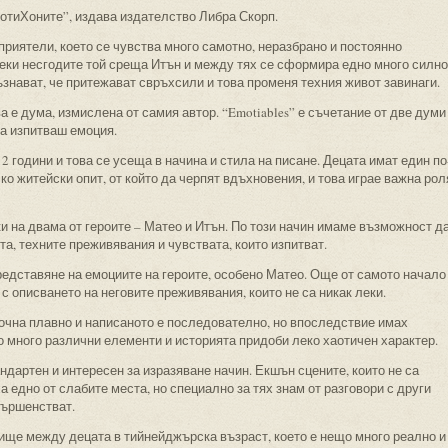
отиХоните”, издава издателство Либра Скорп.
приятели, което се чувства много самотно, неразбрано и постоянно
реки несгодите той среща Итън и между тях се сформира едно много силно
знават, че притежават свръхсили и това променя техния живот завинаги.
ва е дума, измислена от самия автор. “Emotiables” е съчетание от две думи
да изпитваш емоция.
12 години и това се усеща в начина и стила на писане. Децата имат един по
о житейски опит, от който да черпят вдъхновения, и това играе важна рол
ки на двама от героите – Матео и Итън. По този начин имаме възможност д
а, техните преживявания и чувствата, които изпитват.
едставяне на емоциите на героите, особено Матео. Още от самото начало
с описването на неговите преживявания, които не са никак леки.
почна плавно и написаното е последователно, но впоследствие имах
о много различни елементи и историята придоби леко хаотичен характер.
ндартен и интересен за изразяване начин. Екшън сцените, които не са
а едно от слабите места, но специално за тях знам от разговори с други
вършенстват.
лище между децата в тийнейджърска възраст, което е нещо много реално и