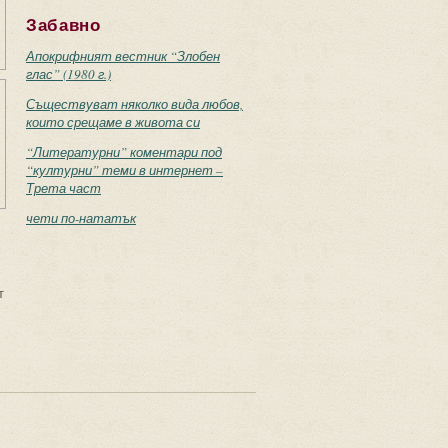
Забавно
Апокрифният вестник “Злобен
глас” (1980 г.)
Съществуват няколко вида любов,
които срещаме в живота си
“Литературни” коментари под
“културни” теми в интернет –
Трета част
чети по-нататък
т
с