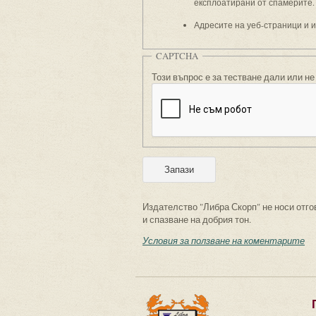
експлоатирани от спамерите.
Адресите на уеб-страници и 
CAPTCHA
Този въпрос е за тестване дали или не
Издателство "Либра Скорп" не носи отго
и спазване на добрия тон.
Условия за ползване на коментарите