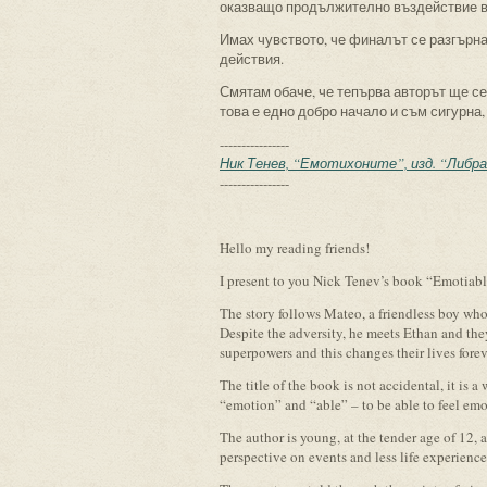
оказващо продължително въздействие в
Имах чувството, че финалът се разгърна
действия.
Смятам обаче, че тепърва авторът ще се
това е едно добро начало и съм сигурна
----------------
Ник Тенев, “Емотихоните”, изд. “Либра С
----------------
Hello my reading friends!
I present to you Nick Tenev’s book “Emotiabl
The story follows Mateo, a friendless boy who
Despite the adversity, he meets Ethan and they
superpowers and this changes their lives forev
The title of the book is not accidental, it is
“emotion” and “able” – to be able to feel emo
The author is young, at the tender age of 12, a
perspective on events and less life experience