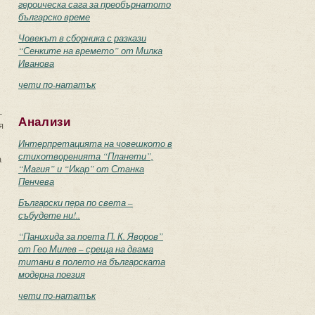
героическа сага за преобърнатото
българско време
Човекът в сборника с разкази
“Сенките на времето” от Милка
Иванова
чети по-нататък
-
Анализи
я
Интерпретацията на човешкото в
стихотворенията “Планети”,
а
“Магия” и “Икар” от Станка
Пенчева
Български пера по света –
събудете ни!..
“Панихида за поета П. К. Яворов”
от Гео Милев – среща на двама
титани в полето на българската
модерна поезия
чети по-нататък