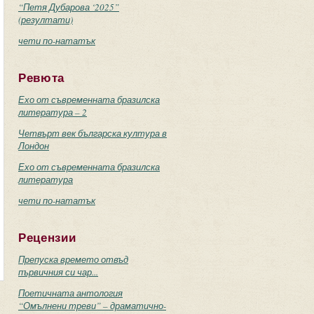
“Петя Дубарова ‘2025”
(резултати)
чети по-нататък
Ревюта
Ехо от съвременната бразилска
литература – 2
Четвърт век българска култура в
Лондон
Ехо от съвременната бразилска
литература
чети по-нататък
Рецензии
Препуска времето отвъд
първичния си чар...
Поетичната антология
“Омълнени треви” – драматично-