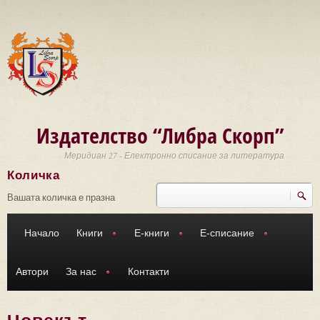
Премини към основното съдържание
Издателство “Либра Скорп”
Меридиан 27 - Електронно списание за литература
Количка
Търси
Форма за търсене
Вашата количка е празна
Начало
Книги
Е-книги
Е-списание
Автори
За нас
Контакти