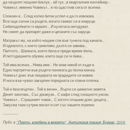
да хвърлят нощния боклук... ей тук...в кварталния контейнер –
Човекът, именно Човекът... е по-щастлив сега от всички.
Спокоен е... След колко битки успял е да го извоюва.
Все още силни са ръцете, когато свиват се в юмруци.
Себеподобните го мразят... И кучетата негодуват.
Не смеят да припарят даже и циганите със каруци.
Матракът му, на който нощем спи във тунела под канала...
И одеалото, с което грижливо, дълго се завива...
Палтото... Шапката, която била е преди време бяла...
И петгодишните обувки, които още си ги бива...
Той има всичко... Няма име... Не знае никой от къде е.
Едно портретче във ръцете понякога до болка мачка.
Човекът днес във пещерата на прадедите си живее.
И носи във чувал закърпен поредната си ловна плячка.
Той е безсмъртен... Той е вечен... Върти се шеметно земята.
Денят започва... Със джакузи... С кафе след снощното уиски.
Човекът... Страшният човек... С когото плашим днес децата...
Закусва тази сутрин весел и сит със нашите огризки.
-------------
Публ. в
“Поети, влюбени в морето”, Антология поезия, Бургас, 2010.