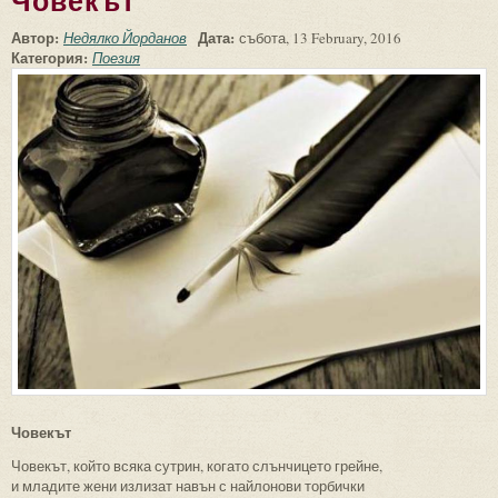
Човекът
Автор:
Дата:
Недялко Йорданов
събота, 13 February, 2016
Категория:
Поезия
Човекът
Човекът, който всяка сутрин, когато слънчицето грейне,
и младите жени излизат навън с найлонови торбички