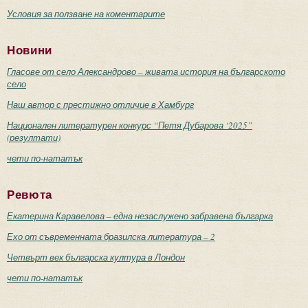
Условия за ползване на коментарите
Новини
Гласове от село Александрово – живата история на българското
село
Наш автор с престижно отличие в Хамбург
Национален литературен конкурс “Петя Дубарова ‘2025”
(резултати)
чети по-нататък
Ревюта
Екатерина Каравелова – една незаслужено забравена българка
Ехо от съвременната бразилска литература – 2
Четвърт век българска култура в Лондон
чети по-нататък