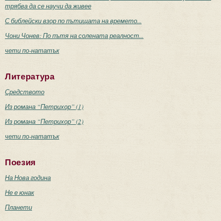
трябва да се научи да живее
С библейски взор по пътищата на времето...
Чони Чонев: По пътя на солената реалност...
чети по-нататък
Литература
Средството
Из романа “Петрихор” (1)
Из романа “Петрихор” (2)
чети по-нататък
Поезия
На Нова година
Не е юнак
Планети