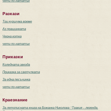
чети по-нататък
Разкази
Три куршума време
Аз прашинката
Черна котка
чети по-нататък
Приказки
Коледната звезда
Приказка за светулката
За една песъчинка
чети по-нататък
Краезнание
За летописната книга на Божанка Николова “Тракия – легенда.