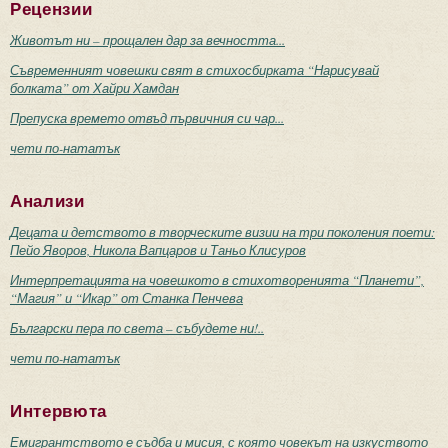
Рецензии
Животът ни – прощален дар за вечността...
Съвременният човешки свят в стихосбирката “Нарисувай
болката” от Хайри Хамдан
Препуска времето отвъд първичния си чар...
чети по-нататък
Анализи
Децата и детството в творческите визии на три поколения поети:
Пейо Яворов, Никола Вапцаров и Таньо Клисуров
Интерпретацията на човешкото в стихотворенията “Планети”,
“Магия” и “Икар” от Станка Пенчева
Български пера по света – събудете ни!..
чети по-нататък
Интервюта
Емигрантството е съдба и мисия, с която човекът на изкуството