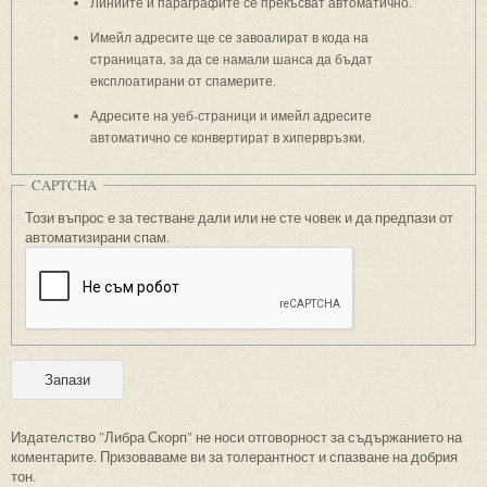
Линиите и параграфите се прекъсват автоматично.
Имейл адресите ще се завоалират в кода на
страницата, за да се намали шанса да бъдат
експлоатирани от спамерите.
Адресите на уеб-страници и имейл адресите
автоматично се конвертират в хипервръзки.
CAPTCHA
Този въпрос е за тестване дали или не сте човек и да предпази от
автоматизирани спам.
Издателство "Либра Скорп" не носи отговорност за съдържанието на
коментарите. Призоваваме ви за толерантност и спазване на добрия
тон.