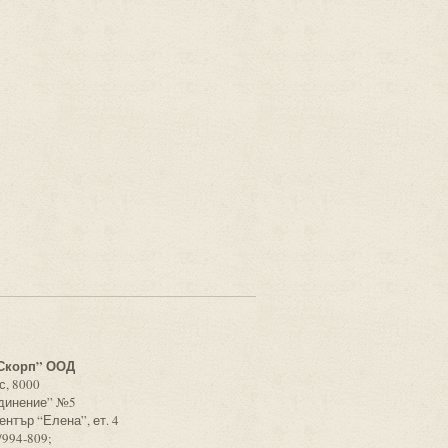
с
Скорп” ООД
с, 8000
единение” №5
ентър “Елена”, ет. 4
/994-809;