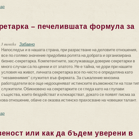
тарият” синдром на “новото време”. Мобинг – терор на работното място
ар
ретарка – печелившата формула за
 3 months
Забавно
Напоследък и в нашата страна, при разрастване на деловите отношения,
все по-голямо значение придобива ролята на добрата и организирана
бизнес-секретарка. Компетентните, заслужаващи доверие секретарки в
много случаи са по-ценни и от златото. Не е тайна, че дори при нашите
условия на живот, личната секретарка все по-често е определяна като
“незаменимия” служител във фирмата. За съжаление мнозина
работодатели все още недооценяват истинските възможности на този ти
служители. Обикновено на секретарките се гледа като на глупави
същества, които бездействат и клюкарстват, докато се появят писма за
ова отношение, обаче се оказва истинско прахосване на човешки талант.
брата бизнес-секретарка – печелившата формула за успех
ар
еност или как да бъдем уверени в