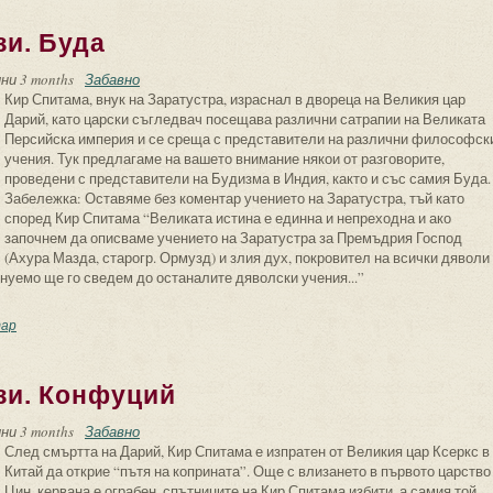
и. Буда
ни 3 months
Забавно
Кир Спитама, внук на Заратустра, израснал в двореца на Великия цар
Дарий, като царски съгледвач посещава различни сатрапии на Великата
Персийска империя и се среща с представители на различни философск
учения. Тук предлагаме на вашето внимание някои от разговорите,
проведени с представители на Будизма в Индия, както и със самия Буда.
Забележка: Оставяме без коментар учението на Заратустра, тъй като
според Кир Спитама “Великата истина е единна и непреходна и ако
започнем да описваме учението на Заратустра за Премъдрия Господ
(Ахура Мазда, старогр. Ормузд) и злия дух, покровител на всички дяволи
инуемо ще го сведем до останалите дяволски учения...”
лософски диалози. Буда
ар
зи. Конфуций
ни 3 months
Забавно
След смъртта на Дарий, Кир Спитама е изпратен от Великия цар Ксеркс в
Китай да открие “пътя на коприната”. Още с влизането в първото царство
Цин, кервана е ограбен, спътниците на Кир Спитама избити, а самия той