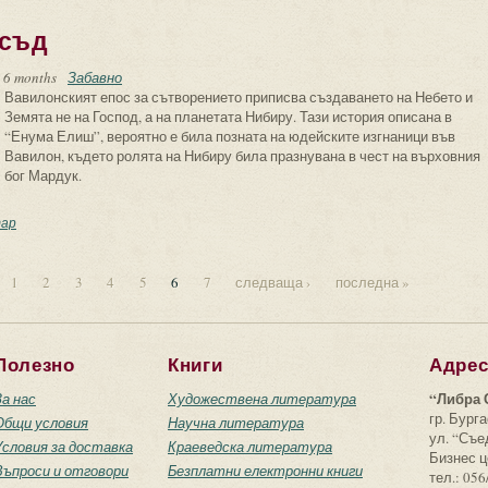
 съд
 6 months
Забавно
Вавилонският епос за сътворението приписва създаването на Небето и
Земята не на Господ, а на планетата Нибиру. Тази история описана в
“Енума Елиш”, вероятно е била позната на юдейските изгнаници във
Вавилон, където ролята на Нибиру била празнувана в чест на върховния
бог Мардук.
нят на Страшния съд
ар
1
2
3
4
5
6
7
следваща ›
последна »
Полезно
Книги
Адре
“Либра 
За нас
Художествена литература
гр. Бурга
Общи условия
Научна литература
ул. “Съ
Условия за доставка
Краеведска литература
Бизнес ц
Въпроси и отговори
Безплатни електронни книги
тел.: 056