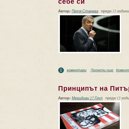
себе си
Автор:
Петя Станева
преди
12 години
коментари
Прочети още
about Ве
Комент
1
Принципът на Питъ
Автор:
Меридиан 27 Груп
преди
12 годи