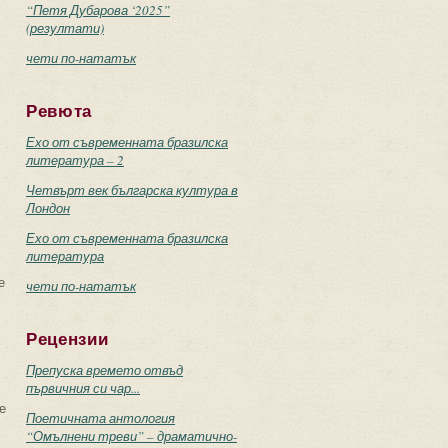
“Петя Дубарова ‘2025”
(резултати)
чети по-нататък
Ревюта
Ехо от съвременната бразилска
литература – 2
Четвърт век българска култура в
Лондон
Ехо от съвременната бразилска
литература
е
чети по-нататък
Рецензии
Препуска времето отвъд
първичния си чар...
е
Поетичната антология
“Омълнени треви” – драматично-