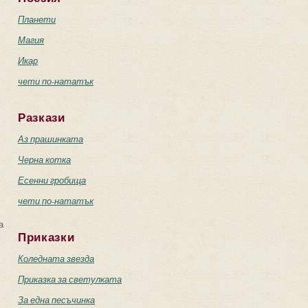
Планети
Магия
Икар
чети по-нататък
Разкази
Аз прашинката
Черна котка
Есенни гробища
чети по-нататък
а
Приказки
Коледната звезда
Приказка за светулката
За една песъчинка