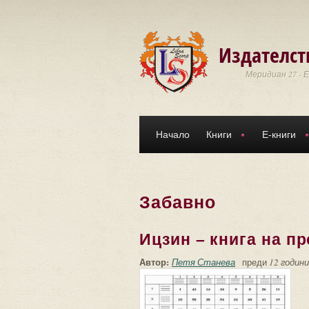
Премини към основното съдържание
Издателст
Меридиан 27 - 
Начало
Книги
Е-книги
Забавно
Ицзин – книга на п
Автор:
Петя Станева
преди
12 години