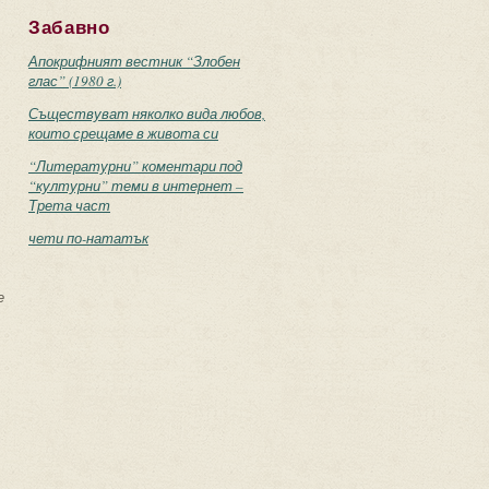
Забавно
Апокрифният вестник “Злобен
глас” (1980 г.)
Съществуват няколко вида любов,
които срещаме в живота си
“Литературни” коментари под
“културни” теми в интернет –
Трета част
чети по-нататък
е