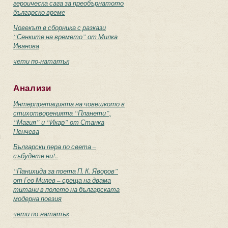
героическа сага за преобърнатото
българско време
Човекът в сборника с разкази
“Сенките на времето” от Милка
Иванова
чети по-нататък
Анализи
Интерпретацията на човешкото в
стихотворенията “Планети”,
“Магия” и “Икар” от Станка
Пенчева
п
Български пера по света –
събудете ни!..
“Панихида за поета П. К. Яворов”
от Гео Милев – среща на двама
титани в полето на българската
модерна поезия
чети по-нататък