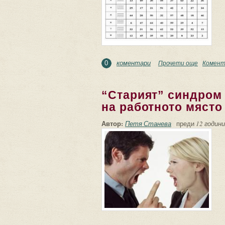
коментари
Прочети още
about Иц
Комент
0
“Старият” синдром 
на работното място
Автор:
Петя Станева
преди
12 години