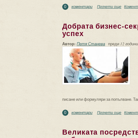
коментари
Прочети още
about “С
Комент
0
Добрата бизнес-сек
успех
Автор:
Петя Станева
преди
12 години
писане или формуляри за попълване. Так
коментари
Прочети още
about До
Комент
0
Великата посредств