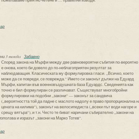
пожелаваме приятно четене и … правилни изводи.
инципът на Питър
ар
ни 3 months
Забавно
Според закона на Мърфи между две равновероятни събития по-вероятно
е онова, което би довело до по-неблагоприятен резултат за
наблюдаващия. Класическата му формулировка гласи: „Всичко, което
може да се повреди, се поврежда.“ Името си законът дължи на Едуард
Мърфи, капитан във военновъздушната база Едуардс. Сведенията как
точно е бил формулиран се различават. Съществуват многобройни
формулировки на подобни „закони“ — законът за сандвича
(„вероятността той да падне с маслото надолу е право пропорционална н
цената на килима“), законът на велосипедиста („всеки път води нагоре и
срещу вятъра“), и т.н. Често те биват наричани събирателно „закони на
зползва и изразът „закони на Марко Тотев“.
коните на Мърфи
ар