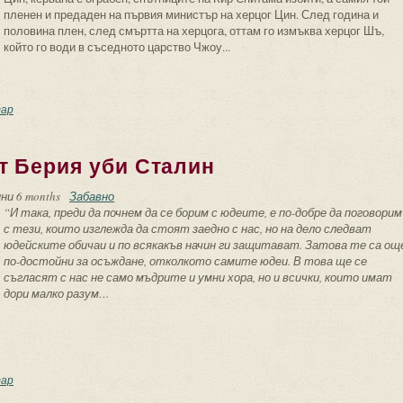
пленен и предаден на първия министър на херцог Цин. След година и
половина плен, след смъртта на херцога, оттам го измъква херцог Шъ,
който го води в съседното царство Чжоу...
лософски диалози. Конфуций
ар
т Берия уби Сталин
ни 6 months
Забавно
“И така, преди да почнем да се борим с юдеите, е по-добре да поговорим
с тези, които изглежда да стоят заедно с нас, но на дело следват
юдейските обичаи и по всякакъв начин ги защитават. Затова те са ощ
по-достойни за осъждане, отколкото самите юдеи. В това ще се
съгласят с нас не само мъдрите и умни хора, но и всички, които имат
дори малко разум…
к и защо евреинът Берия уби Сталин
ар