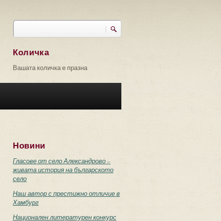
Търси
Форма за търсене
Количка
Вашата количка е празна
Новини
Гласове от село Александрово –
живата история на българското
село
Наш автор с престижно отличие в
Хамбург
Национален литературен конкурс