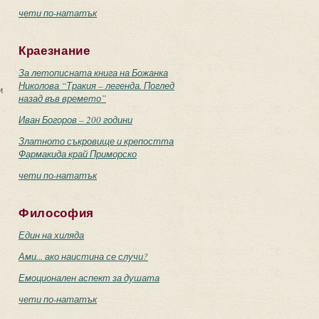
чети по-нататък
Краезнание
За летописната книга на Божанка
Николова “Тракия – легенда. Поглед
и
назад във времето”
Иван Богоров – 200 години
Златното съкровище и крепостта
Фармакида край Приморско
чети по-нататък
Философия
Един на хиляда
Ами... ако наистина се случи?
Емоционален аспект за душата
чети по-нататък