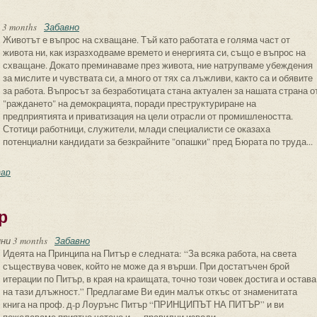
 3 months
Забавно
Животът е въпрос на схващане. Тъй като работата е голяма част от
живота ни, как изразходваме времето и енергията си, също е въпрос на
схващане. Докато преминаваме през живота, ние натрупваме убеждения
за мислите и чувствата си, а много от тях са лъжливи, както са и обявите
за работа. Въпросът за безработицата стана актуален за нашата страна о
"раждането" на демокрацията, поради преструктуриране на
предприятията и приватизация на цели отрасли от промишлеността.
Стотици работници, служители, млади специалисти се оказаха
потенциални кандидати за безкрайните "опашки" пред Бюрата по труда...
ликата посредственост или как да бъдем уверени в себе си
ар
р
ни 3 months
Забавно
Идеята на Принципа на Питър е следната: “За всяка работа, на света
съществува човек, който не може да я върши. При достатъчен брой
итерации по Питър, в края на краищата, точно този човек достига и остава
на тази длъжност.” Предлагаме Ви един малък откъс от знаменитата
книга на проф. д-р Лоурънс Питър “ПРИНЦИПЪТ НА ПИТЪР” и ви