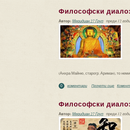
Философски диалоз
Автор:
Меридиан 27 Груп
преди
12 годи
(Анхра Майню, старогр. Ариман), то нем
коментари
Прочети още
about Фи
Комент
0
Философски диало
Автор:
Меридиан 27 Груп
преди
12 годи