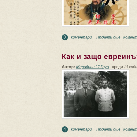
коментари
Прочети още
about Фи
Комент
0
Как и защо евреинъ
Автор:
Меридиан 27 Груп
преди
15 годи
коментари
Прочети още
about Ка
Комент
4