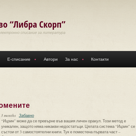
во “Либра Скорп”
Електронно списание за литература
Е-списание
Автори
За нас
Контакти
ромените
 3 months
Забавно
“Ицзин” може да се превърне във вашия личен оракул. Този метод е
уникален, защото няма никакви недостатъци. Цялата система “Ицзин” се
състои от 3 самостоятелни книги. Тук е поместена първата част –