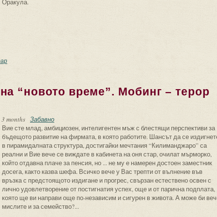
Оракула.
зин – книга на промените
ар
на “новото време”. Мобинг – терор
 3 months
Забавно
Вие сте млад, амбициозен, интелигентен мъж с блестящи перспективи за
бъдещото развитие на фирмата, в която работите. Шансът да се издигнет
в пирамидалната структура, достигайки мечтания “Килиманджаро” са
реални и Вие вече се виждате в кабинета на оня стар, очилат мърморко,
който отдавна плаче за пенсия, но ... не му е намерен достоен заместник
досега, както казва шефа. Всичко вече у Вас трепти от вълнение във
връзка с предстоящото издигане и прогрес, свързан естествено освен с
лично удовлетворение от постигнатия успех, още и от парична подплата,
която ще ви направи още по-независим и сигурен в живота. А може би веч
мислите и за семейство?...