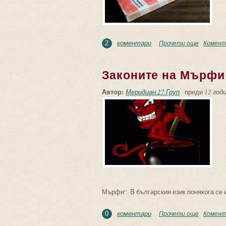
коментари
Прочети още
about Пр
Комент
2
Законите на Мърфи
Автор:
Меридиан 27 Груп
преди
12 годи
Мърфи“. В българския език понякога се и
коментари
Прочети още
about За
Комент
0