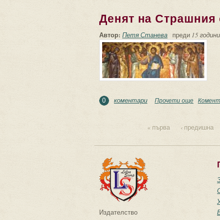
Денят на Страшния
Автор:
Петя Станева
преди
15 години
коментари
Прочети още
about Де
Комент
0
« първа
‹ предишна
Страници
Издателство