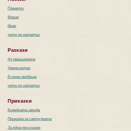
Планети
Магия
Икар
чети по-нататък
Разкази
Аз прашинката
Черна котка
Есенни гробища
чети по-нататък
Приказки
Коледната звезда
Приказка за светулката
За една песъчинка