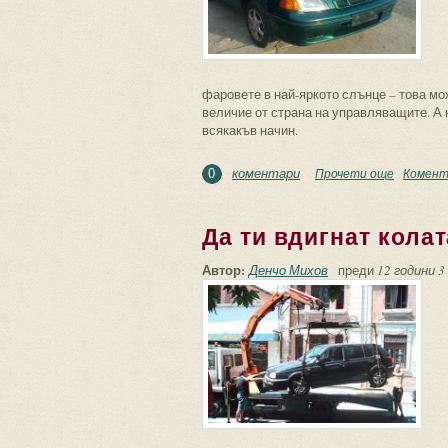
фаровете в най-яркото слънце – това мо
величие от страна на управляващите. А н
всякакъв начин.
коментари
Прочети още
about Фа
Комент
0
Да ти вдигнат кола
Автор:
Денчо Михов
преди
12 години 3