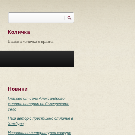
Търси
Форма за търсене
Количка
Вашата количка е празна
Новини
Гласове от село Александрово –
живата история на българското
село
Наш автор с престижно отличие в
Хамбург
Национален литературен конкурс