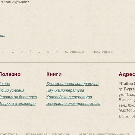
хладнокръвие?
т на вечеря
ар
1
2
3
4
5
6
7
следваща ›
последна »
Полезно
Книги
Адре
“Либра 
За нас
Художествена литература
гр. Бурга
Общи условия
Научна литература
ул. “Съ
Условия за доставка
Краеведска литература
Бизнес ц
Въпроси и отговори
Безплатни електронни книги
тел.: 056
088/799-
E-mail: o
итература
Краеведска литература
Безплатни електронни книги