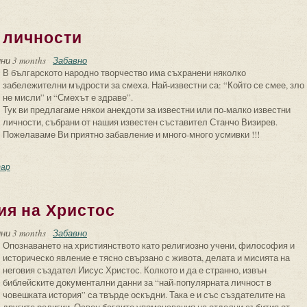
 личности
ни 3 months
Забавно
В българското народно творчество има съхранени няколко
забележителни мъдрости за смеха. Най-известни са: “Който се смее, зло
не мисли” и “Смехът е здраве”.
Тук ви предлагаме някои анекдоти за известни или по-малко известни
личности, събрани от нашия известен съставител Станчо Визирев.
Пожелаваме Ви приятно забавление и много-много усмивки !!!
екдоти за велики личности
ар
ия на Христос
ни 3 months
Забавно
Опознаването на християнството като религиозно учени, философия и
историческо явление е тясно свързано с живота, делата и мисията на
неговия създател Иисус Христос. Колкото и да е странно, извън
библейските документални данни за “най-популярната личност в
човешката история” са твърде оскъдни. Така е и със създателите на