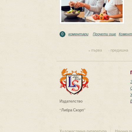
коментари
Прочети още
about Гос
Комент
0
« първа
‹ предишна
Страници
Издателство
“Либра Скорп”
Художествена литература
Научна л