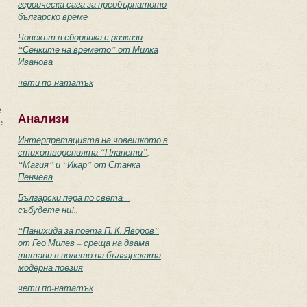
героическа сага за преобърнатото
българско време
Човекът в сборника с разкази
“Сенките на времето” от Милка
Иванова
чети по-нататък
е
Анализи
е
Интерпретацията на човешкото в
стихотворенията “Планети”,
“Магия” и “Икар” от Станка
Пенчева
Български пера по света –
събудете ни!..
“Панихида за поета П. К. Яворов”
от Гео Милев – среща на двама
титани в полето на българската
модерна поезия
чети по-нататък