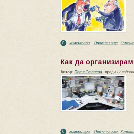
коментари
Прочети още
about Ха
Комент
0
Как да организирам
Автор:
Петя Станева
преди
12 години
коментари
Прочети още
about Ка
Комент
0