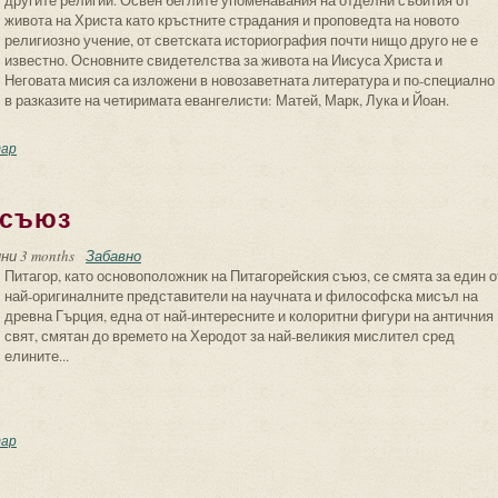
другите религии. Освен беглите упоменавания на отделни събития от
живота на Христа като кръстните страдания и проповедта на новото
религиозно учение, от светската историография почти нищо друго не е
известно. Основните свидетелства за живота на Иисуса Христа и
Неговата мисия са изложени в новозаветната литература и по-специално
в разказите на четиримата евангелисти: Матей, Марк, Лука и Йоан.
гочовешката мисия на Христос
ар
 съюз
ни 3 months
Забавно
Питагор, като основоположник на Питагорейския съюз, се смята за един о
най-оригиналните представители на научната и философска мисъл на
древна Гърция, една от най-интересните и колоритни фигури на античния
свят, смятан до времето на Херодот за най-великия мислител сред
елините...
тагор и неговият съюз
ар