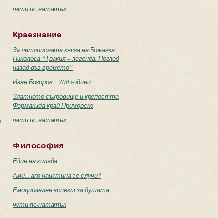
чети по-нататък
Краезнание
За летописната книга на Божанка
Николова “Тракия – легенда. Поглед
назад във времето”
Иван Богоров – 200 години
Златното съкровище и крепостта
Фармакида край Приморско
чети по-нататък
т
Философия
Един на хиляда
Ами... ако наистина се случи?
Емоционален аспект за душата
чети по-нататък