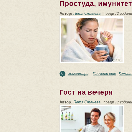
Простуда, имунитет
Автор:
Петя Станева
преди
12 години
коментари
Прочети още
about Пр
Комент
0
Гост на вечеря
Автор:
Петя Станева
преди
12 години