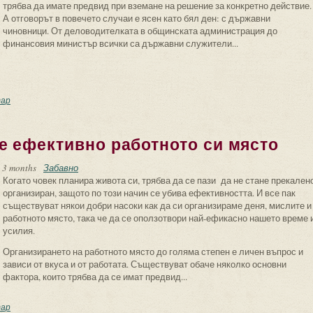
трябва да имате предвид при вземане на решение за конкретно действие.
А отговорът в повечето случаи е ясен като бял ден: с държавни
чиновници. От деловодителката в общинската администрация до
финансовия министър всички са държавни служители...
рактерни особености на държавния служител
ар
е ефективно работното си място
 3 months
Забавно
Когато човек планира живота си, трябва да се пази да не стане прекален
организиран, защото по този начин се убива ефективността. И все пак
съществуват някои добри насоки как да си организираме деня, мислите и
работното място, така че да се оползотвори най-ефикасно нашето време 
усилия.
Организирането на работното място до голяма степен е личен въпрос и
зависи от вкуса и от работата. Съществуват обаче няколко основни
фактора, които трябва да се имат предвид...
к да организираме ефективно работното си място
ар