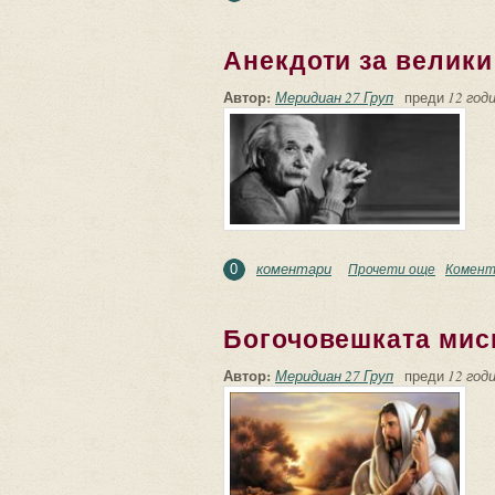
Анекдоти за велики
Автор:
Меридиан 27 Груп
преди
12 годи
коментари
Прочети още
about Ан
Комент
0
Богочовешката мис
Автор:
Меридиан 27 Груп
преди
12 годи