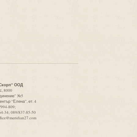
с
Скорп” ООД
с, 8000
единение” №5
ентър “Елена”, ет. 4
/994-809;
64-34; 089/837-85-50
ffice@meridian27.com