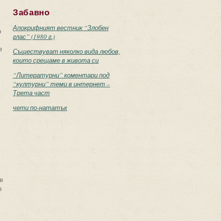
Забавно
Апокрифният вестник “Злобен
о
глас” (1980 г.)
е
Съществуват няколко вида любов,
които срещаме в живота си
“Литературни” коментари под
“културни” теми в интернет –
Трета част
чети по-нататък
е
о