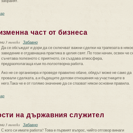
забранят.
 ти вдигнат колата! Внимание “паяк”!
ар
изменна част от бизнеса
ни 3 months
Забавно
Да се обсъждат и дори да се сключват важни сделки на трапезата в няко
заведение е отдавнашна практика в целия свят. По този начин, освен че с
съчетава полезното с приятното, се създава атмосфера,
предразполагаща към по-ползотворна работа.
Ако не се организира и проведе правилно обаче, обядът може не само да
провали сделката, а и бъдещите делови отношения на участниците в
него.Така че е от голямо значение да се спазват някои основни правила.
ловият обяд – неизменна част от бизнеса
ар
ости на държавния служител
ни 3 months
Забавно
С кого си имате работа? Това е първият въпрос, чийто отговор винаги