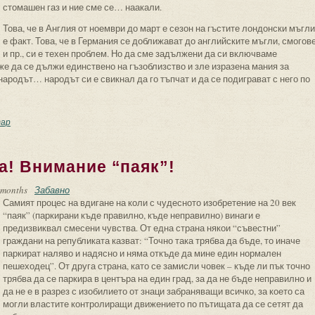
стомашен газ и ние сме се… наакали.
Това, че в Англия от ноември до март е сезон на гъстите лондонски мъгли
е факт. Това, че в Германия се доближават до английските мъгли, смогов
и пр., си е техен проблем. Но да сме задължени да си включваме
же да се дължи единствено на гъзоблизство и зле изразена мания за
ародът… народът си е свикнал да го тъпчат и да се подиграват с него по
рове през слънце или поредната “европейска” простотия
ар
та! Внимание “паяк”!
 months
Забавно
Самият процес на вдигане на коли с чудесното изобретение на 20 век
“паяк” (паркирани къде правилно, къде неправилно) винаги е
предизвиквал смесени чувства. От една страна някои “съвестни”
граждани на републиката казват: “Точно така трябва да бъде, то иначе
паркират наляво и надясно и няма откъде да мине един нормален
пешеходец”. От друга страна, като се замисли човек – къде ли пък точно
трябва да се паркира в центъра на един град, за да не бъде неправилно и
да не е в разрез с изобилието от знаци забраняващи всичко, за което са
могли властите контролиращи движението по пътищата да се сетят да