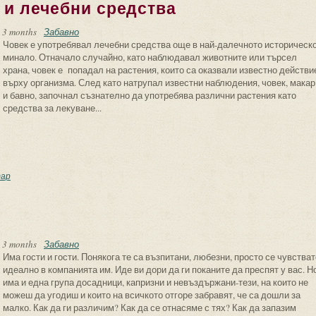
 и лечебни средства
 3 months
Забавно
Човек е употребявал лечебни средства още в най-далечното историческ
минало. Отначало случайно, като наблюдавал животните или търсел
храна, човек е попадал на растения, които са оказвали известно действи
върху организма. След като натрупал известни наблюдения, човек, макар
и бавно, започнал съзнателно да употребява различни растения като
средства за лекуване...
остуда, имунитет и лечебни средства
ар
 3 months
Забавно
Има гости и гости. Понякога те са възпитани, любезни, просто се чувстват
идеално в компанията им. Иде ви дори да ги поканите да преспят у вас. Н
има и една група досадници, капризни и невъздържани-тези, на които не
можеш да угодиш и които на всичкото отгоре забравят, че са дошли за
малко. Как да ги различим? Как да се отнасяме с тях? Как да запазим