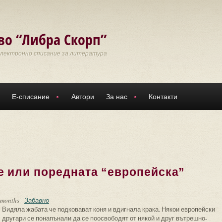
во “Либра Скорп”
Електронно списание за литература
Е-списание
Автори
За нас
Контакти
е или поредната “европейска”
 months
Забавно
Видяла жабата че подковават коня и вдигнала крака. Някои европейски
другари се понапънали да се поосвободят от някой и друг вътрешно-