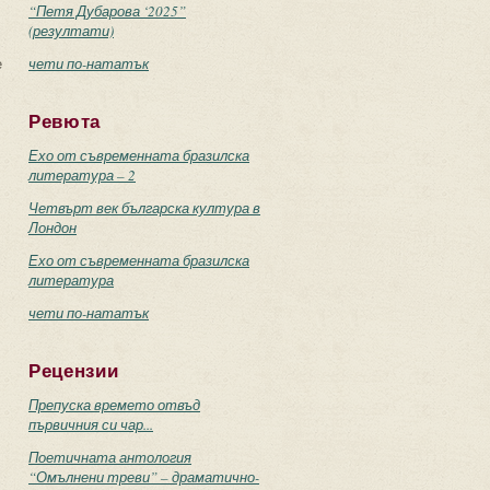
“Петя Дубарова ‘2025”
(резултати)
е
чети по-нататък
Ревюта
Ехо от съвременната бразилска
литература – 2
Четвърт век българска култура в
Лондон
Ехо от съвременната бразилска
литература
чети по-нататък
Рецензии
Препуска времето отвъд
първичния си чар...
Поетичната антология
“Омълнени треви” – драматично-