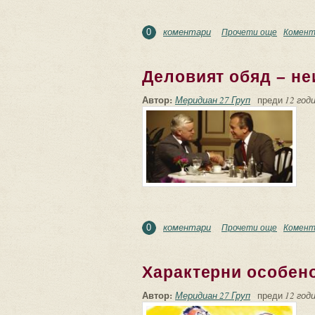
коментари
Прочети още
about Да
Комент
0
Деловият обяд – не
Автор:
Меридиан 27 Груп
преди
12 годи
коментари
Прочети още
about Де
Комент
0
Характерни особен
Автор:
Меридиан 27 Груп
преди
12 годи