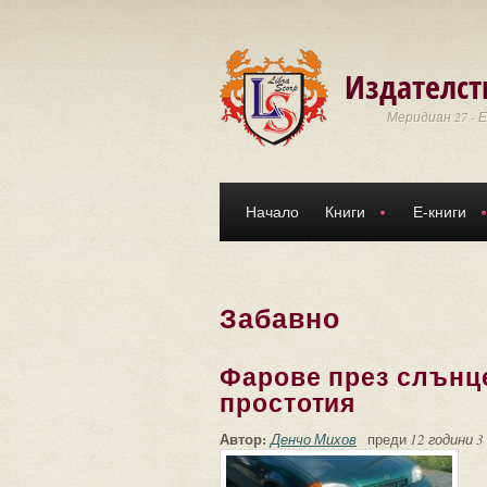
Премини към основното съдържание
Издателст
Меридиан 27 - 
Начало
Книги
Е-книги
Забавно
Фарове през слънц
простотия
Автор:
Денчо Михов
преди
12 години 3