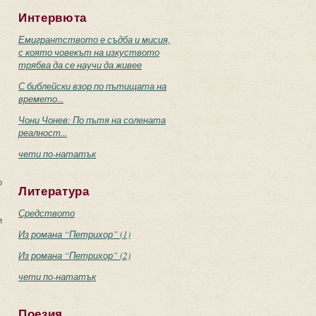
Интервюта
Емигрантството е съдба и мисия,
с която човекът на изкуството
трябва да се научи да живее
С библейски взор по пътищата на
времето...
Чони Чонев: По пътя на солената
реалност...
чети по-нататък
о
Литература
Средството
и
Из романа “Петрихор” (1)
Из романа “Петрихор” (2)
чети по-нататък
Поезия