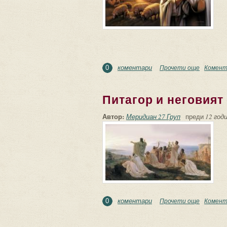
коментари
Прочети още
about Бо
Комент
0
Питагор и неговият
Автор:
Меридиан 27 Груп
преди
12 годи
коментари
Прочети още
about Пи
Комент
0