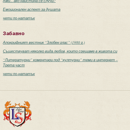
Ами... ако наистина се случи?
Емоционален аспект за душата
чети по-нататък
Забавно
Апокрифният вестник “Злобен глас” (1980 г.)
Съществуват няколко вида любов, които срещаме в живота си
“Литературни” коментари под “културни” теми в интернет –
Трета част
чети по-нататък