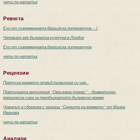
чети по-нататък
Ревюта
Ехо от съвременната бразилска литература – 2
Четвърт век българска култура в Лондон
Ехо от съвременната бразилска литература
чети по-нататък
Рецензии
Препуска времето отвъд първичния си чар...
Поетичната антология “Омълнени треви” – драматично-
героическа сага за преобърнатото българско време
Човекът в сборника с разкази “Сенките на времето” от Милка
Иванова
чети по-нататък
Анализи