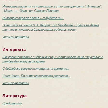
Интерпретацията на човешкото в стихотворенията “Планети”,
“Магия” и “Икар” от Станка Пенчева
Български пера по света – събудете ни!..
“Панихида за поета П. К. Яворов” от Гео Милев – среща на двама
титани в полето на българската модерна поезия
чети по-нататък
Интервюта
Емигрантството е съдба и мисия, с която човекът на изкуството
трябва да се научи да живее
С библейски взор по пътищата на времето...
Чони Чонев: По пътя на солената реалност...
чети по-нататък
Литература
Средството