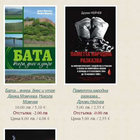
Бата – вчера, днес и утре
Паметта народна
Денка Момчева
,
Никола
разказва...
Момчев
Друми Нейчев
10,00 лв. / 5,10 €
5,00 лв. / 2,55 €
Отстъпка:
-2.00 лв
Отстъпка:
-0.00 лв
Цена
8,00 лв. / 4,08 €
Цена
5,00 лв. / 2,55 €