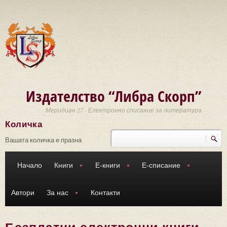
Премини към основното съдържание
Издателство “Либра Скорп”
Меридиан 27 - Електронно списание за литература
Количка
Търси
Форма за търсене
Вашата количка е празна
Начало
Книги
Е-книги
Е-списание
Автори
За нас
Контакти