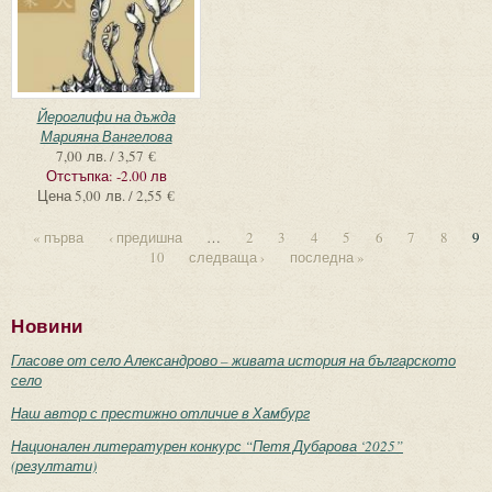
Йероглифи на дъжда
Марияна Вангелова
7,00 лв. / 3,57 €
Отстъпка:
-2.00 лв
Цена
5,00 лв. / 2,55 €
« първа
‹ предишна
…
2
3
4
5
6
7
8
9
10
следваща ›
последна »
Новини
Гласове от село Александрово – живата история на българското
село
Наш автор с престижно отличие в Хамбург
Национален литературен конкурс “Петя Дубарова ‘2025”
(резултати)