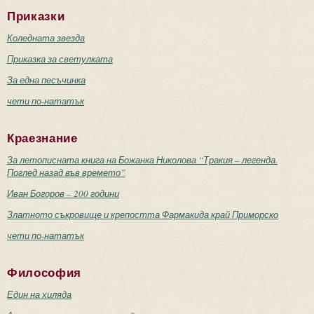
Приказки
Коледната звезда
Приказка за светулката
За една песъчинка
чети по-нататък
Краезнание
За летописната книга на Божанка Николова “Тракия – легенда.
Поглед назад във времето”
Иван Богоров – 200 години
Златното съкровище и крепостта Фармакида край Приморско
чети по-нататък
Философия
Един на хиляда