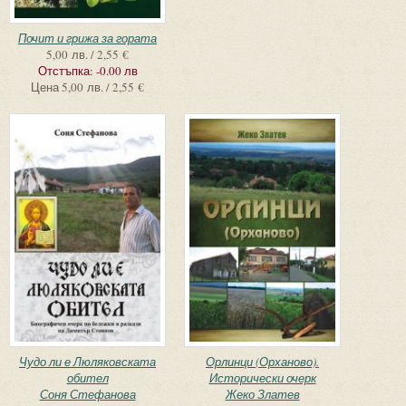
Почит и грижа за гората
5,00 лв. / 2,55 €
Отстъпка:
-0.00 лв
Цена
5,00 лв. / 2,55 €
Чудо ли е Люляковската
Орлинци (Орханово).
обител
Исторически очерк
Соня Стефанова
Жеко Златев