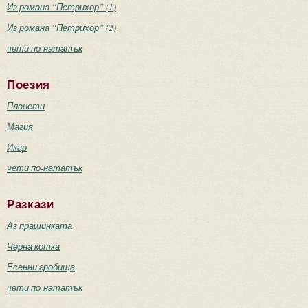
Из романа “Петрихор” (1)
Из романа “Петрихор” (2)
чети по-нататък
Поезия
Планети
Магия
Икар
чети по-нататък
Разкази
Аз прашинката
Черна котка
Есенни гробища
чети по-нататък