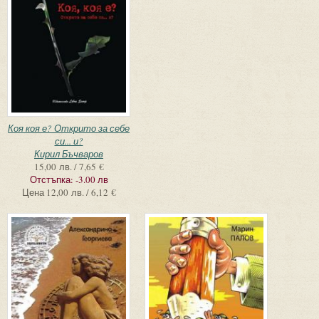
Коя коя е? Открито за себе
си... и?
Кирил Бъчваров
15,00 лв. / 7,65 €
Отстъпка:
-3.00 лв
Цена
12,00 лв. / 6,12 €