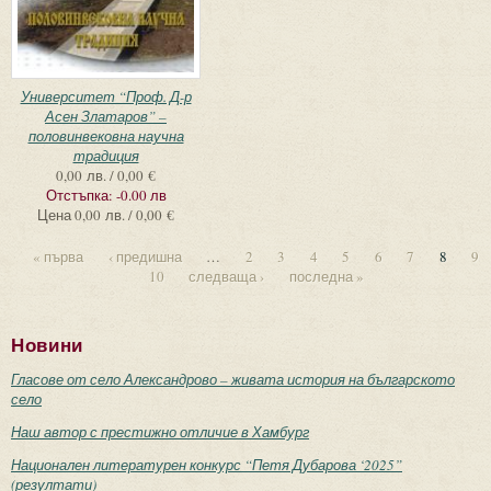
Университет “Проф. Д-р
Асен Златаров” –
половинвековна научна
традиция
0,00 лв. / 0,00 €
Отстъпка:
-0.00 лв
Цена
0,00 лв. / 0,00 €
« първа
‹ предишна
…
2
3
4
5
6
7
8
9
10
следваща ›
последна »
Новини
Гласове от село Александрово – живата история на българското
село
Наш автор с престижно отличие в Хамбург
Национален литературен конкурс “Петя Дубарова ‘2025”
(резултати)