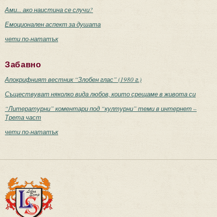
Ами... ако наистина се случи?
Емоционален аспект за душата
чети по-нататък
Забавно
Апокрифният вестник “Злобен глас” (1980 г.)
Съществуват няколко вида любов, които срещаме в живота си
“Литературни” коментари под “културни” теми в интернет –
Трета част
чети по-нататък