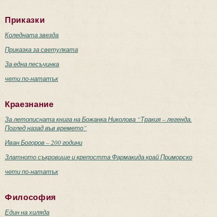
Приказки
Коледната звезда
Приказка за светулката
За една песъчинка
чети по-нататък
Краезнание
За летописната книга на Божанка Николова “Тракия – легенда.
Поглед назад във времето”
Иван Богоров – 200 години
Златното съкровище и крепостта Фармакида край Приморско
чети по-нататък
Философия
Един на хиляда