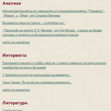
Анализи
Интерпретацията на човешкото в стихотворенията “Планети”,
“Магия” и “Икар” от Станка Пенчева
Български пера по света – събудете ни!..
“Панихида за поета П. К. Яворов” от Гео Милев – среща на двама
титани в полето на българската модерна поезия
чети по-нататък
Интервюта
Емигрантството е съдба и мисия, с която човекът на изкуството
трябва да се научи да живее
С библейски взор по пътищата на времето...
Чони Чонев: По пътя на солената реалност...
чети по-нататък
Литература
Средството