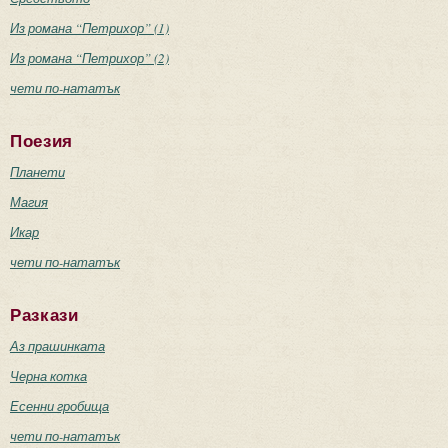
Из романа “Петрихор” (1)
Из романа “Петрихор” (2)
чети по-нататък
Поезия
Планети
Магия
Икар
чети по-нататък
Разкази
Аз прашинката
Черна котка
Есенни гробища
чети по-нататък