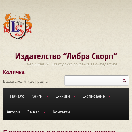
Премини към основното съдържание
Издателство “Либра Скорп”
Меридиан 27 - Електронно списание за литература
Количка
Търси
Форма за търсене
Вашата количка е празна
Начало
Книги
Е-книги
Е-списание
Автори
За нас
Контакти