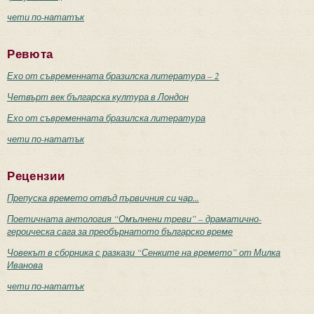
чети по-нататък
Ревюта
Ехо от съвременната бразилска литература – 2
Четвърт век българска култура в Лондон
Ехо от съвременната бразилска литература
чети по-нататък
Рецензии
Препуска времето отвъд първичния си чар...
Поетичната антология “Омълнени треви” – драматично-
героическа сага за преобърнатото българско време
Човекът в сборника с разкази “Сенките на времето” от Милка
Иванова
чети по-нататък