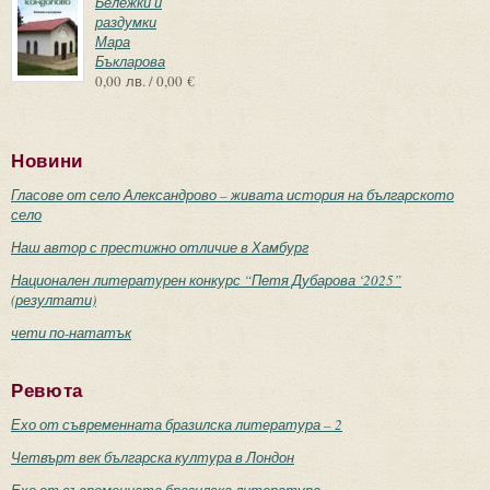
Бележки и
раздумки
Мара
Бъкларова
0,00 лв. / 0,00 €
Новини
Гласове от село Александрово – живата история на българското
село
Наш автор с престижно отличие в Хамбург
Национален литературен конкурс “Петя Дубарова ‘2025”
(резултати)
чети по-нататък
Ревюта
Ехо от съвременната бразилска литература – 2
Четвърт век българска култура в Лондон
Ехо от съвременната бразилска литература