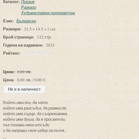
Каталог:
Поезия
Разкази
Художествена литература
Език:
Български
Размери:
21.5 × 14.5 × 1 cm
Брой страници:
132 стр.
Година на издаване:
2023
Рейтинг:
Цена:
0,00 лв.
Цена:
0,00 лв. / 0,00 €
Който има очи, да чете,
който има разсъдък, да размисля,
който има сърце, да съпреживява,
който има душа, да я просветли,
пък тогава нека отсъди
и да направи своя избор за пътя...