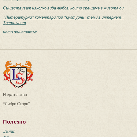
Съществуват няколко вида любов, които срещаме в живота си
“Литературни” коментари под “културни” теми в интернет –
Трета част
чети по-нататък
Издателство
“Либра Скорп”
Полезно
За нас