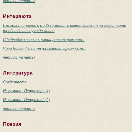
чети по-нататък
Интервюта
Емигрантството е съдба и мисия, с която човекът на изкуството
трябва да се научи да живее
С библейски взор по пътищата на времето...
Чони Чонев: По пътя на солената реалност...
чети по-нататък
Литература
Средството
Из романа “Петрихор” (1)
Из романа “Петрихор” (2)
чети по-нататък
Поезия