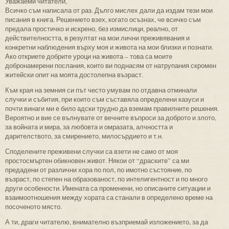
Уважаеми читатели,
Всичко съм написала от раз. Дълго мислех дали да издам тези мои
писания в книга. Решението взех, когато осъзнах, че всичко съм
предала простичко и искрено, без измислици, реално, от
действителността, в резултат на мои лични преживявания и
конкретни наблюдения върху моя и живота на мои близки и познати.
Ако откриете добрите уроци на живота – това са моите
добронамерени послания, които ви поднасям от натрупания скромен
житейски опит на моята достолепна възраст.
Към края на земния си път често умувам по отдавна отминали
случки и събития, при които съм съставяла определени казуси и
почти винаги ми е било адски трудно да вземам правилните решения.
Вероятно и вие се вълнувате от вечните въпроси за доброто и злото,
за войната и мира, за любовта и омразата, алчността и
дарителството, за смирението, милосърдието и т.н.
Споделените преживени случки са взети не само от моя
простосмъртен обикновен живот. Някои от “драските” са ми
предадени от различни хора по пол, по имотно състояние, по
възраст, по степен на образованост, по интелигентност и по много
други особености. Имената са променени, но описаните ситуации и
взаимоотношения между хората са станали в определено време на
посоченото място.
А ти, драги читателю, внимателно възприемай изложението, за да