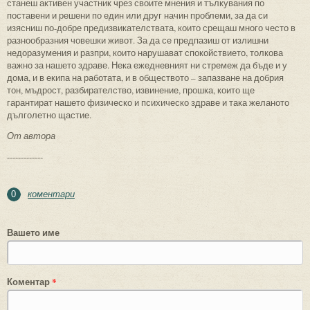
станеш активен участник чрез своите мнения и тълкувания по
поставени и решени по един или друг начин проблеми, за да си
изясниш по-добре предизвикателствата, които срещаш много често в
разнообразния човешки живот. За да се предпазиш от излишни
недоразумения и разпри, които нарушават спокойствието, толкова
важно за нашето здраве. Нека ежедневният ни стремеж да бъде и у
дома, и в екипа на работата, и в обществото – запазване на добрия
тон, мъдрост, разбирателство, извинение, прошка, които ще
гарантират нашето физическо и психическо здраве и така желаното
дълголетно щастие.
От автора
-------------
коментари
0
Вашето име
Коментар
*