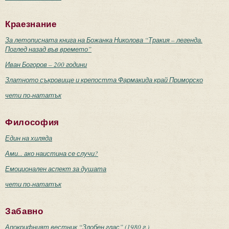
Краезнание
За летописната книга на Божанка Николова “Тракия – легенда.
Поглед назад във времето”
Иван Богоров – 200 години
Златното съкровище и крепостта Фармакида край Приморско
чети по-нататък
Философия
Един на хиляда
Ами... ако наистина се случи?
Емоционален аспект за душата
чети по-нататък
Забавно
Апокрифният вестник “Злобен глас” (1980 г.)