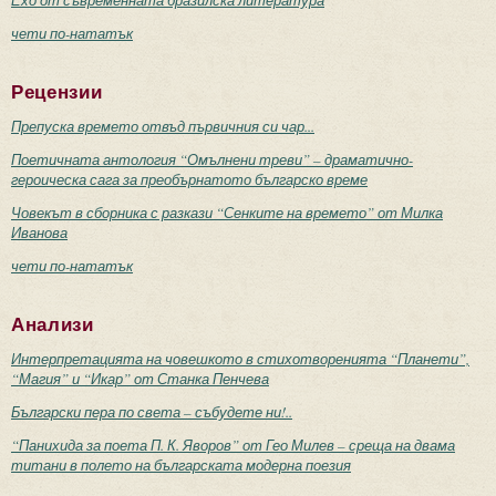
чети по-нататък
Рецензии
Препуска времето отвъд първичния си чар...
Поетичната антология “Омълнени треви” – драматично-
героическа сага за преобърнатото българско време
Човекът в сборника с разкази “Сенките на времето” от Милка
Иванова
чети по-нататък
Анализи
Интерпретацията на човешкото в стихотворенията “Планети”,
“Магия” и “Икар” от Станка Пенчева
Български пера по света – събудете ни!..
“Панихида за поета П. К. Яворов” от Гео Милев – среща на двама
титани в полето на българската модерна поезия