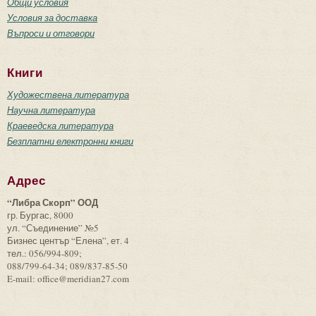
Общи условия
Условия за доставка
Въпроси и отговори
Книги
Художествена литература
Научна литература
Краеведска литература
Безплатни електронни книги
Адрес
“Либра Скорп” ООД
гр. Бургас, 8000
ул. “Съединение” №5
Бизнес център “Елена”, ет. 4
тел.: 056/994-809;
088/799-64-34; 089/837-85-50
E-mail: office@meridian27.com