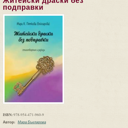
Житейски драски без
подправки
ISBN:
978-954-471-960-9
Автор:
Мара Бъкларова