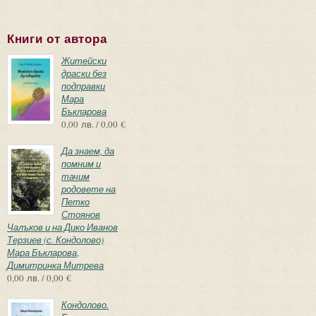
Книги от автора
Житейски
драски без
подправки
Мара
Бъкларова
0,00 лв. / 0,00 €
Да знаем, да
помним и
тачим
родовете на
Петко
Стоянов
Чалъков и на Дико Иванов
Терзиев (с. Кондолово)
Мара Бъкларова
,
Димитринка Митрева
0,00 лв. / 0,00 €
Кондолово.