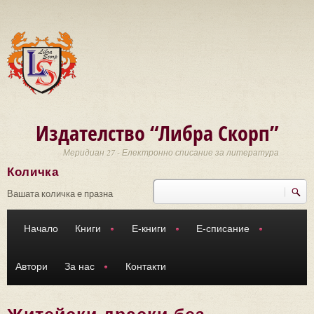
Премини към основното съдържание
Издателство “Либра Скорп”
Меридиан 27 - Електронно списание за литература
Количка
Търси
Форма за търсене
Вашата количка е празна
Начало
Книги
Е-книги
Е-списание
Автори
За нас
Контакти