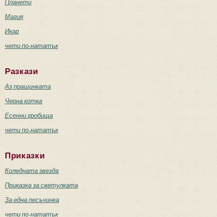
Планети
Магия
Икар
чети по-нататък
Разкази
Аз прашинката
Черна котка
Есенни гробища
чети по-нататък
Приказки
Коледната звезда
Приказка за светулката
За една песъчинка
чети по-нататък