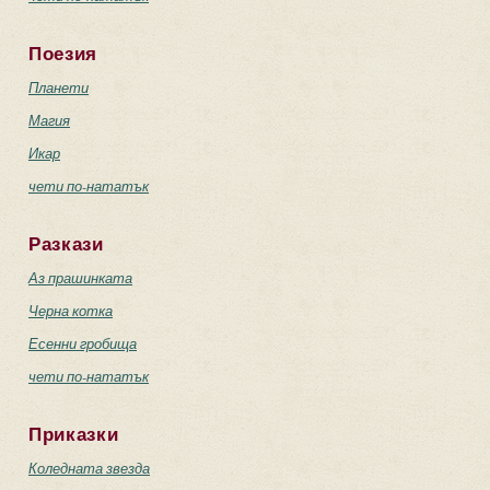
Поезия
Планети
Магия
Икар
чети по-нататък
Разкази
Аз прашинката
Черна котка
Есенни гробища
чети по-нататък
Приказки
Коледната звезда