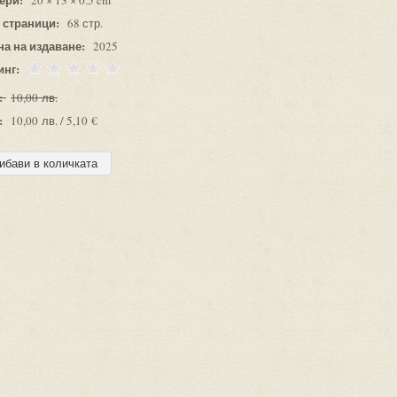
20 × 13 × 0.5 cm
 страници:
68 стр.
на на издаване:
2025
инг:
:
10,00 лв.
:
10,00 лв. / 5,10 €