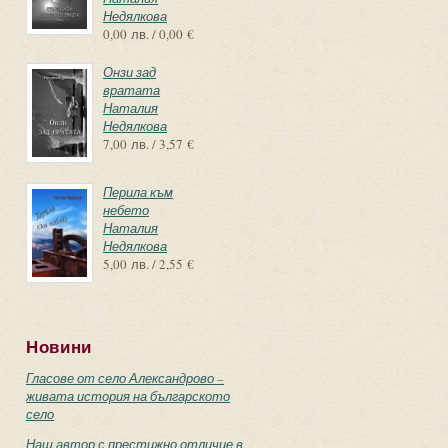
Недялкова
0,00 лв. / 0,00 €
Онзи зад
вратата
Наталия
Недялкова
7,00 лв. / 3,57 €
Перила към
небето
Наталия
Недялкова
5,00 лв. / 2,55 €
Новини
Гласове от село Александрово –
живата история на българското
село
Наш автор с престижно отличие в