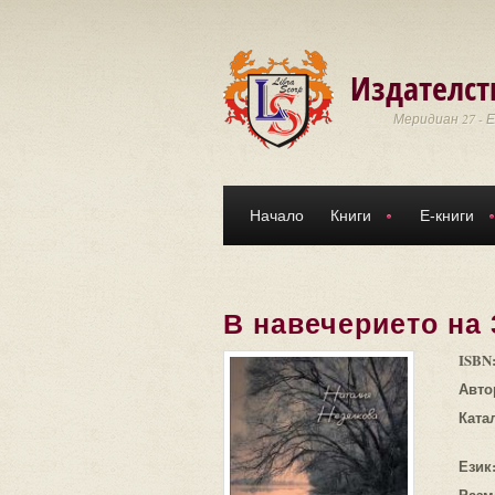
Премини към основното съдържание
Издателст
Меридиан 27 - 
Начало
Книги
Е-книги
В навечерието на
ISBN
Авто
Ката
Език
Разм