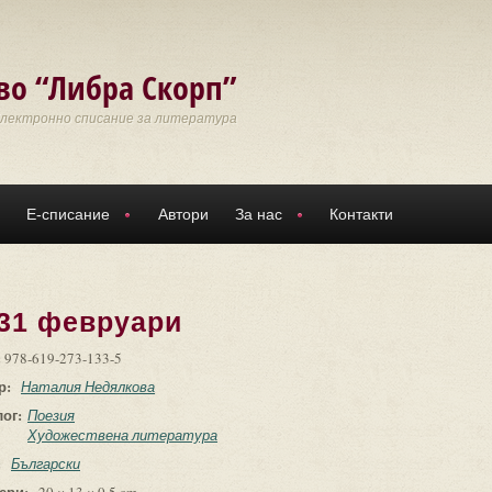
во “Либра Скорп”
Електронно списание за литература
Е-списание
Автори
За нас
Контакти
 31 февруари
:
978-619-273-133-5
р:
Наталия Недялкова
лог:
Поезия
Художествена литература
:
Български
ери: