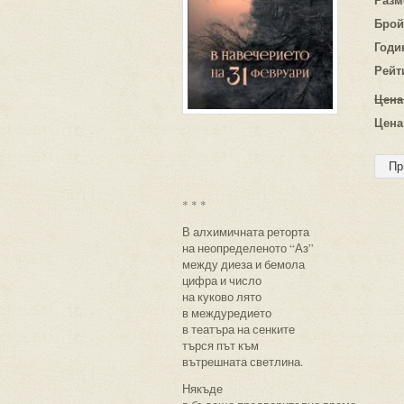
Брой
Годи
Рейт
Цена
Цена
* * *
В алхимичната реторта
на неопределеното “Аз”
между диеза и бемола
цифра и число
на куково лято
в междуредието
в театъра на сенките
търся път към
вътрешната светлина.
Някъде