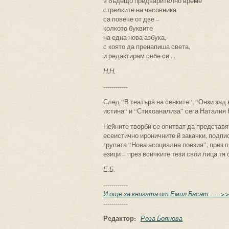
в бъдещо предварително време
стрелките на часовника
са повече от две –
колкото буквите
на една нова азбука,
с която да пренапиша света,
и редактирам себе си ...
Н.Н.
------------
След “В театъра на сенките“, “Онзи зад 
истина“ и “Стихоанализа” сега Наталия 
Нейните творби се опитват да представят
есеистично ироничните й закачки, подпи
групата “Нова асоциална поезия”, през п
езици – през всичките тези свои лица тя
Е.Б.
------------
И още за книгата от Емил Басат -----
------------
Редактор:
Роза Боянова