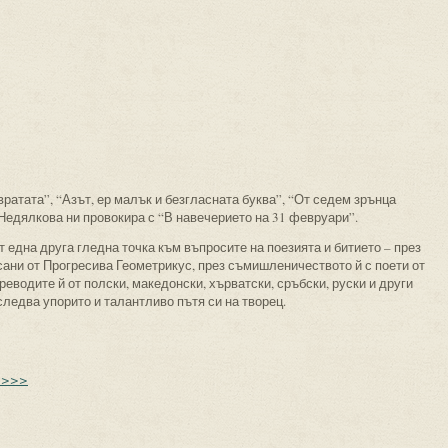
вратата”, “Азът, ер малък и безгласната буква”, “От седем зрънца
Недялкова ни провокира с “В навечерието на 31 февруари”.
 една друга гледна точка към въпросите на поезията и битието – през
сани от Прогресива Геометрикус, през съмишленичеството й с поети от
реводите й от полски, македонски, хърватски, сръбски, руски и други
 следва упорито и талантливо пътя си на творец.
>>>>>