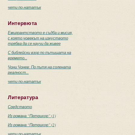
чети по-нататък
Интервюта
Емигрантството е съдба и мисия,
с която човекът на изкуството
трябва да се научи да живее
С библейски взор по пътищата на
времето...
Чони Чонев: По пътя на солената
реалност...
чети по-нататък
Литература
Средството
Из романа “Петрихор” (1)
Из романа “Петрихор” (2)
чети по-нататък