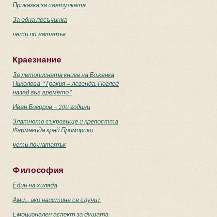
Приказка за светулката
За една песъчинка
чети по-нататък
Краезнание
За летописната книга на Божанка
Николова “Тракия – легенда. Поглед
назад във времето”
Иван Богоров – 200 години
Златното съкровище и крепостта
Фармакида край Приморско
чети по-нататък
Философия
Един на хиляда
Ами... ако наистина се случи?
Емоционален аспект за душата