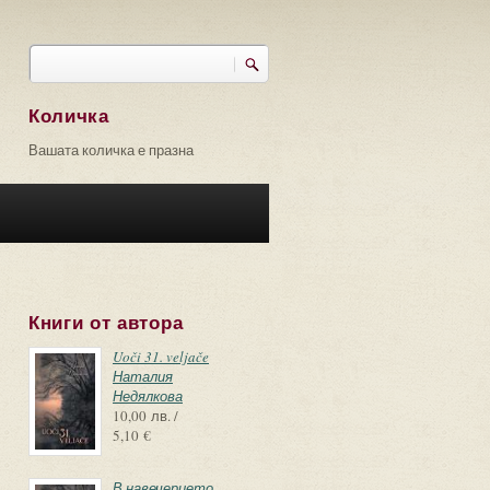
Търси
Форма за търсене
Количка
Вашата количка е празна
Книги от автора
Uoči 31. veljače
Наталия
Недялкова
10,00 лв. /
5,10 €
В навечерието