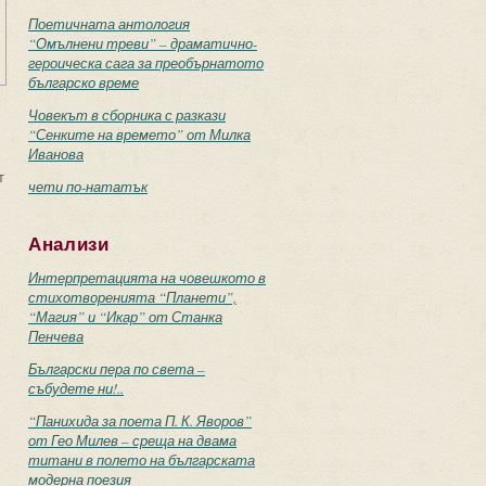
Поетичната антология
“Омълнени треви” – драматично-
героическа сага за преобърнатото
българско време
Човекът в сборника с разкази
“Сенките на времето” от Милка
Иванова
т
чети по-нататък
Анализи
Интерпретацията на човешкото в
стихотворенията “Планети”,
“Магия” и “Икар” от Станка
Пенчева
Български пера по света –
събудете ни!..
“Панихида за поета П. К. Яворов”
от Гео Милев – среща на двама
титани в полето на българската
модерна поезия