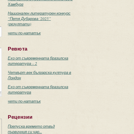
Хамбург
Национален литературен конкурс
“Петя Дубарова ‘2025”
(резултати)
чети по-нататък
Ревюта
Ехо от съвременната бразилска
литература – 2
Четвърт век българска култура в
Лондон
Ехо от съвременната бразилска
литература
чети по-нататък
Рецензии
Препуска времето отвъд
първичния си чар...