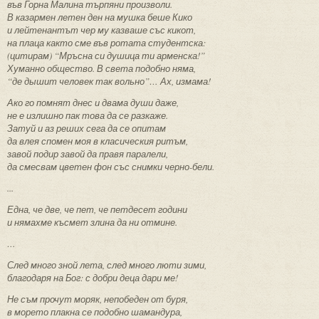
във Горна Малина търпяни произволи.
В казармен летен ден на мушка беше Кико
и лейтенантът чер му казваше със кикот,
на плаца както сме във ротата студентска:
(цитирам) “Мръсна си душица ти арменска!”
Хуманно общество. В света подобно няма,
“де дышит человек так вольно”… Ах, измама!
Ако го помнят днес и двама души даже,
не е излишно пак това да се разкаже.
Затуй и аз реших сега да се опитам
да влея спомен моя в класическия ритъм,
завой подир завой да правя паралели,
да смесвам цветен фон със снимки черно-бели.
...
Една, че две, че пет, че петдесет години
и нямахме късмет злина да ни отмине.
…
След много зной лета, след много люти зими,
благодаря на Бог: с добри деца дари ме!
Не съм прочут моряк, непобеден от буря,
в морето плакна се подобно шамандура,