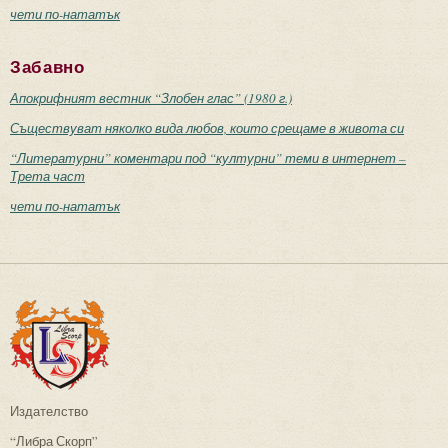
чети по-нататък
Забавно
Апокрифният вестник “Злобен глас” (1980 г.)
Съществуват няколко вида любов, които срещаме в живота си
“Литературни” коментари под “културни” теми в интернет –
Трета част
чети по-нататък
Издателство
“Либра Скорп”