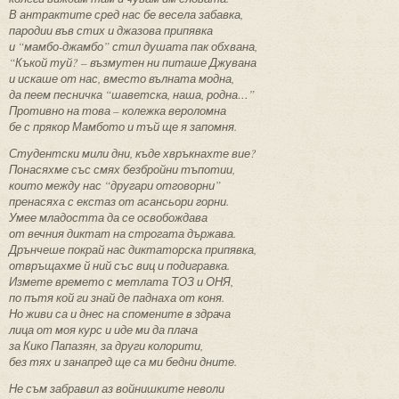
В антрактите сред нас бе весела забавка,
пародии във стих и джазова припявка
и “мамбо-джамбо” стил душата пак обхвана,
“Къкой туй? – възмутен ни питаше Джувана
и искаше от нас, вместо вълната модна,
да пеем песничка “шаветска, наша, родна…”
Противно на това – колежка вероломна
бе с прякор Мамбото и тъй ще я запомня.
Студентски мили дни, къде хвръкнахте вие?
Понасяхме със смях безбройни тъпотии,
които между нас “другари отговорни”
пренасяха с екстаз от асансьори горни.
Умее младостта да се освобождава
от вечния диктат на строгата държава.
Дрънчеше покрай нас диктаторска припявка,
отвръщахме й ний със виц и подигравка.
Измете времето с метлата ТОЗ и ОНЯ,
по пътя кой ги знай де паднаха от коня.
Но живи са и днес на спомените в здрача
лица от моя курс и иде ми да плача
за Кико Папазян, за други колорити,
без тях и занапред ще са ми бедни дните.
Не съм забравил аз войнишките неволи