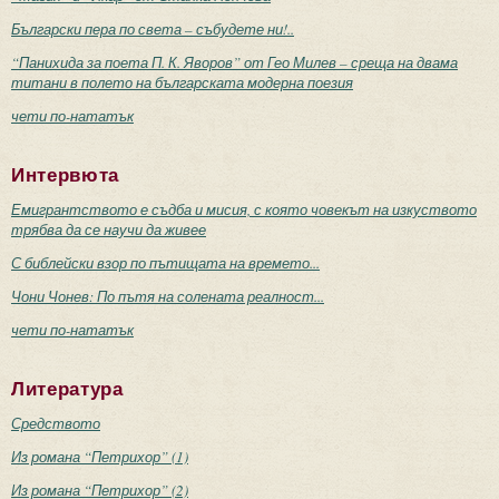
Български пера по света – събудете ни!..
“Панихида за поета П. К. Яворов” от Гео Милев – среща на двама
титани в полето на българската модерна поезия
чети по-нататък
Интервюта
Емигрантството е съдба и мисия, с която човекът на изкуството
трябва да се научи да живее
С библейски взор по пътищата на времето...
Чони Чонев: По пътя на солената реалност...
чети по-нататък
Литература
Средството
Из романа “Петрихор” (1)
Из романа “Петрихор” (2)