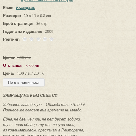
Език:
Български
Размери:
20 × 13 × 0.8 cm
Брой страници:
56 стр.
Година на издаване:
2009
Рейтинг:
Цена:
4,00 лв.
Отстъпка:
-0.00 лв
Цена:
4,00 лв. / 2,04 €
ЗАВРЪЩАНЕ КЪМ СЕБЕ СИ
Забравен глас дочух: – Обажда ти се Владо!
Пренесе ме гласът във времето ни младо.
Една, че две, че три, че петдесет години,
ту с черни облаци, ту със лазури сини,
аз кралимарковски прескачам в Ректората,
колеги виждам там и чувам им словата.