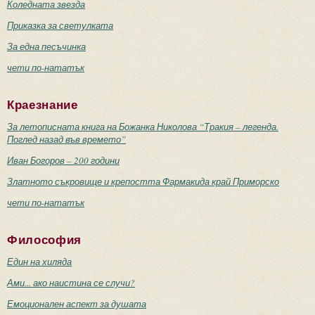
Коледната звезда
Приказка за светулката
За една песъчинка
чети по-нататък
Краезнание
За летописната книга на Божанка Николова “Тракия – легенда.
Поглед назад във времето”
Иван Богоров – 200 години
Златното съкровище и крепостта Фармакида край Приморско
чети по-нататък
Философия
Един на хиляда
Ами... ако наистина се случи?
Емоционален аспект за душата