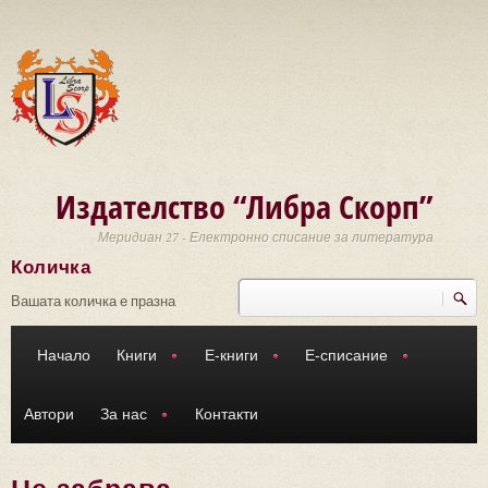
Премини към основното съдържание
Издателство “Либра Скорп”
Меридиан 27 - Електронно списание за литература
Количка
Търси
Форма за търсене
Вашата количка е празна
Начало
Книги
Е-книги
Е-списание
Автори
За нас
Контакти