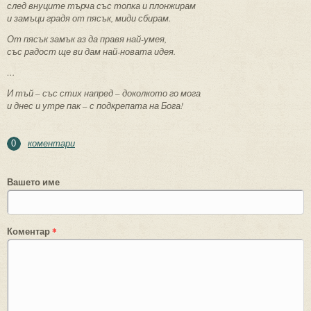
след внуците търча със топка и плонжирам
и замъци градя от пясък, миди сбирам.
От пясък замък аз да правя най-умея,
със радост ще ви дам най-новата идея.
…
И тъй – със стих напред – доколкото го мога
и днес и утре пак – с подкрепата на Бога!
коментари
0
Вашето име
Коментар
*