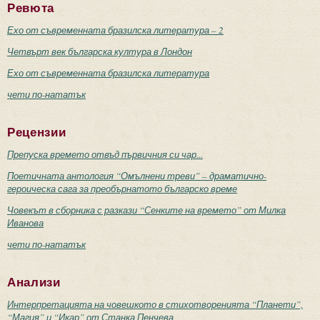
Ревюта
Ехо от съвременната бразилска литература – 2
Четвърт век българска култура в Лондон
Ехо от съвременната бразилска литература
чети по-нататък
Рецензии
Препуска времето отвъд първичния си чар...
Поетичната антология “Омълнени треви” – драматично-
героическа сага за преобърнатото българско време
Човекът в сборника с разкази “Сенките на времето” от Милка
Иванова
чети по-нататък
Анализи
Интерпретацията на човешкото в стихотворенията “Планети”,
“Магия” и “Икар” от Станка Пенчева