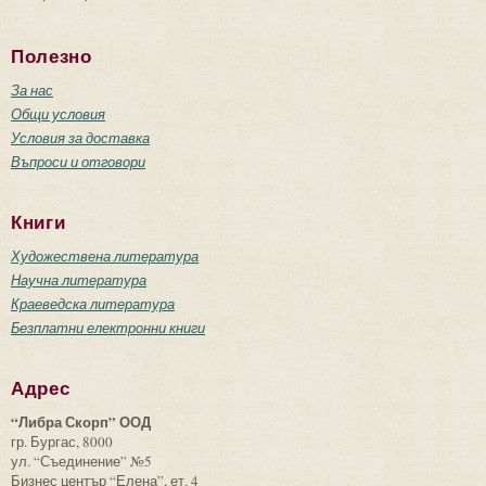
Полезно
За нас
Общи условия
Условия за доставка
Въпроси и отговори
Книги
Художествена литература
Научна литература
Краеведска литература
Безплатни електронни книги
Адрес
“Либра Скорп” ООД
гр. Бургас, 8000
ул. “Съединение” №5
Бизнес център “Елена”, ет. 4