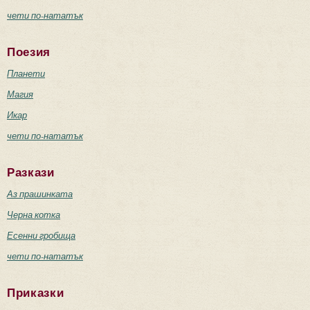
чети по-нататък
Поезия
Планети
Магия
Икар
чети по-нататък
Разкази
Аз прашинката
Черна котка
Есенни гробища
чети по-нататък
Приказки