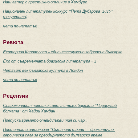
Наш автор с престижно отличие в Хамбург
Национален литературен конкурс “Петя Дубарова ‘2025”
(резултати)
чети по-нататък
Ревюта
Екатерина Каравелова – една незаслужено забравена българка
Ехо от съвременната бразилска литература – 2
Четвърт век българска култура в Лондон
чети по-нататък
Рецензии
Съвременният човешки свят в стихосбирката “Нарисувай
болката” от Хайри Хамдан
Препуска времето отвъд първичния си чар...
Поетичната антология “Омълнени треви” – драматично-
героическа сага за преобърнатото българско време