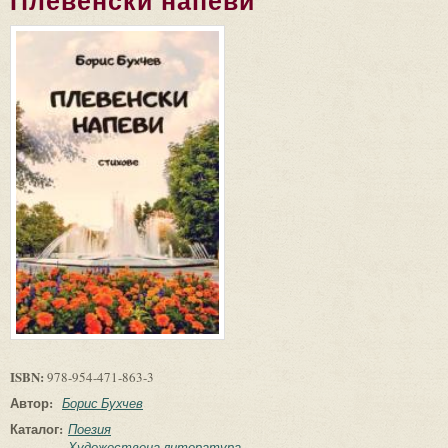
Плевенски напеви
ISBN:
978-954-471-863-3
Автор:
Борис Бухчев
Каталог:
Поезия
Художествена литература