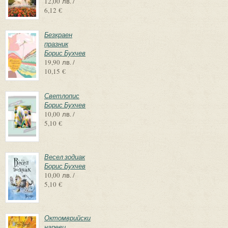
12,00 лв. /
6,12 €
Безкраен
празник
Борис Бухчев
19,90 лв. /
10,15 €
Светлопис
Борис Бухчев
10,00 лв. /
5,10 €
Весел зодиак
Борис Бухчев
10,00 лв. /
5,10 €
Октомврийски
напеви