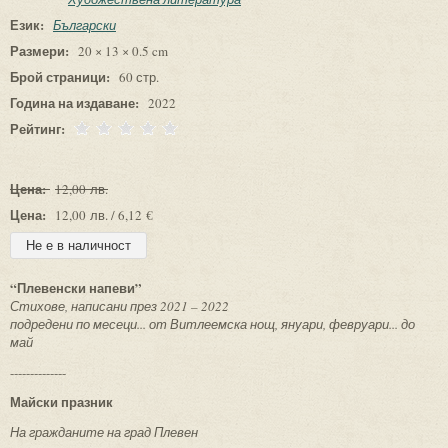
Език:
Български
Размери:
20 × 13 × 0.5 cm
Брой страници:
60 стр.
Година на издаване:
2022
Рейтинг:
Цена:
12,00 лв.
Цена:
12,00 лв. / 6,12 €
“Плевенски напеви”
Стихове, написани през 2021 – 2022
подредени по месеци... от Витлеемска нощ, януари, февруари... до
май
--------------
Майски празник
На гражданите на град Плевен