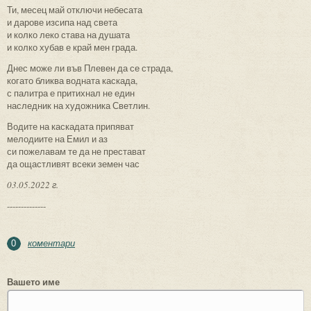
Ти, месец май отключи небесата
и дарове изсипа над света
и колко леко става на душата
и колко хубав е край мен града.
Днес може ли във Плевен да се страда,
когато бликва водната каскада,
с палитра е притихнал не един
наследник на художника Светлин.
Водите на каскадата припяват
мелодиите на Емил и аз
си пожелавам те да не престават
да ощастливят всеки земен час
03.05.2022 г.
--------------
коментари
0
Вашето име