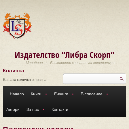
Премини към основното съдържание
Издателство “Либра Скорп”
Меридиан 27 - Електронно списание за литература
Количка
Търси
Форма за търсене
Вашата количка е празна
Начало
Книги
Е-книги
Е-списание
Автори
За нас
Контакти