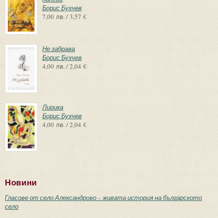
Борис Бухчев
7,00 лв. / 3,57 €
Не забрава
Борис Бухчев
4,00 лв. / 2,04 €
Лирика
Борис Бухчев
4,00 лв. / 2,04 €
Новини
Гласове от село Александрово – живата история на българското
село