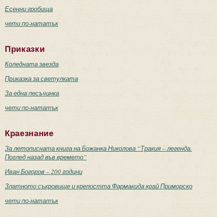
Есенни гробища
чети по-нататък
Приказки
Коледната звезда
Приказка за светулката
За една песъчинка
чети по-нататък
Краезнание
За летописната книга на Божанка Николова “Тракия – легенда.
Поглед назад във времето”
Иван Богоров – 200 години
Златното съкровище и крепостта Фармакида край Приморско
чети по-нататък