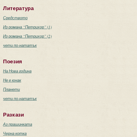
Литература
Средството
Из романа “Петрихор” (1)
Из романа “Петрихор” (2)
чети по-нататък
Поезия
На Нова година
Не е юнак
Планети
чети по-нататък
Разкази
Аз прашинката
Черна котка