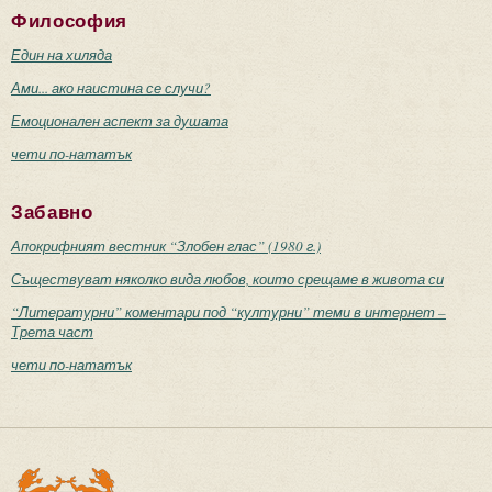
Философия
Един на хиляда
Ами... ако наистина се случи?
Емоционален аспект за душата
чети по-нататък
Забавно
Апокрифният вестник “Злобен глас” (1980 г.)
Съществуват няколко вида любов, които срещаме в живота си
“Литературни” коментари под “културни” теми в интернет –
Трета част
чети по-нататък