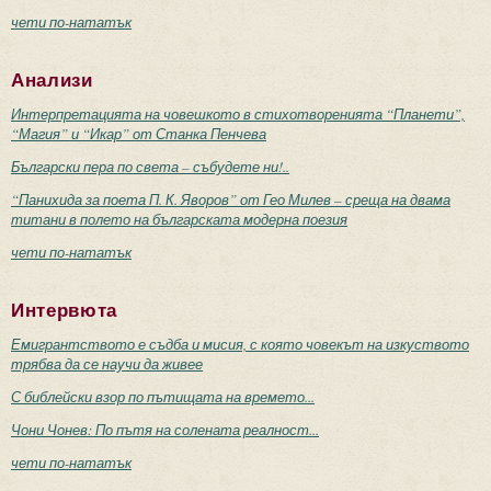
чети по-нататък
Анализи
Интерпретацията на човешкото в стихотворенията “Планети”,
“Магия” и “Икар” от Станка Пенчева
Български пера по света – събудете ни!..
“Панихида за поета П. К. Яворов” от Гео Милев – среща на двама
титани в полето на българската модерна поезия
чети по-нататък
Интервюта
Емигрантството е съдба и мисия, с която човекът на изкуството
трябва да се научи да живее
С библейски взор по пътищата на времето...
Чони Чонев: По пътя на солената реалност...
чети по-нататък