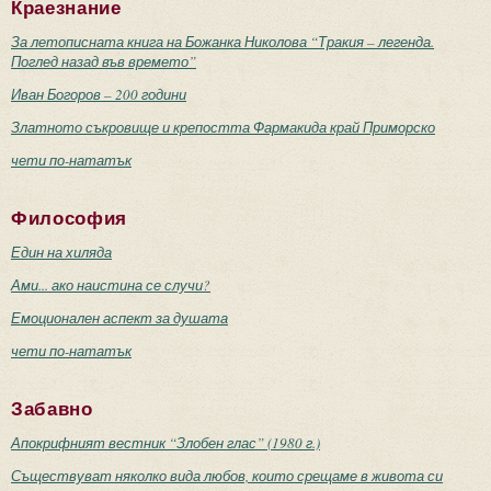
Краезнание
За летописната книга на Божанка Николова “Тракия – легенда.
Поглед назад във времето”
Иван Богоров – 200 години
Златното съкровище и крепостта Фармакида край Приморско
чети по-нататък
Философия
Един на хиляда
Ами... ако наистина се случи?
Емоционален аспект за душата
чети по-нататък
Забавно
Апокрифният вестник “Злобен глас” (1980 г.)
Съществуват няколко вида любов, които срещаме в живота си