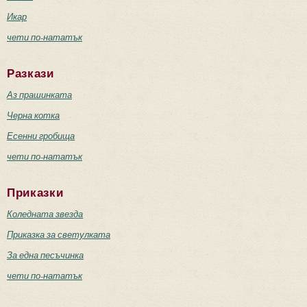
Икар
чети по-нататък
Разкази
Аз прашинката
Черна котка
Есенни гробища
чети по-нататък
Приказки
Коледната звезда
Приказка за светулката
За една песъчинка
чети по-нататък