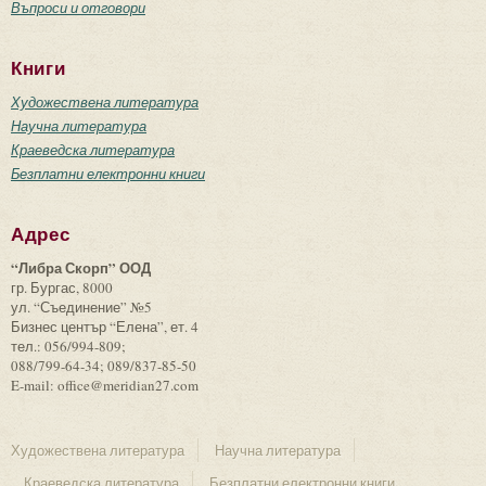
Въпроси и отговори
Книги
Художествена литература
Научна литература
Краеведска литература
Безплатни електронни книги
Адрес
“Либра Скорп” ООД
гр. Бургас, 8000
ул. “Съединение” №5
Бизнес център “Елена”, ет. 4
тел.: 056/994-809;
088/799-64-34; 089/837-85-50
E-mail: office@meridian27.com
Художествена литература
Научна литература
Краеведска литература
Безплатни електронни книги