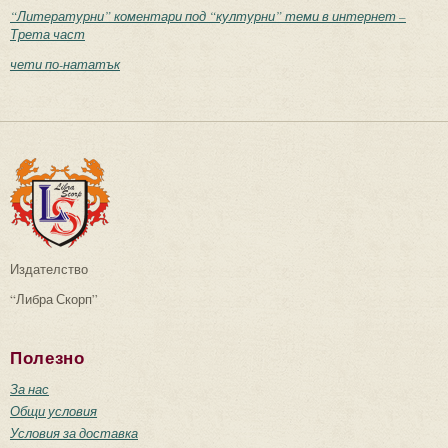
“Литературни” коментари под “културни” теми в интернет –
Трета част
чети по-нататък
Издателство
“Либра Скорп”
Полезно
За нас
Общи условия
Условия за доставка