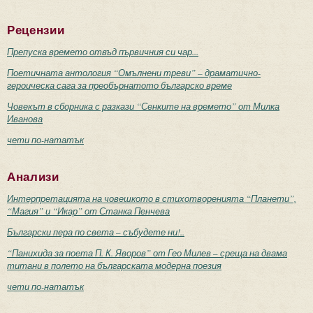
Рецензии
Препуска времето отвъд първичния си чар...
Поетичната антология “Омълнени треви” – драматично-
героическа сага за преобърнатото българско време
Човекът в сборника с разкази “Сенките на времето” от Милка
Иванова
чети по-нататък
Анализи
Интерпретацията на човешкото в стихотворенията “Планети”,
“Магия” и “Икар” от Станка Пенчева
Български пера по света – събудете ни!..
“Панихида за поета П. К. Яворов” от Гео Милев – среща на двама
титани в полето на българската модерна поезия
чети по-нататък