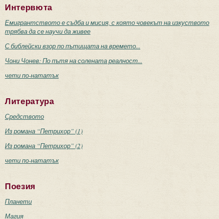
Интервюта
Емигрантството е съдба и мисия, с която човекът на изкуството
трябва да се научи да живее
С библейски взор по пътищата на времето...
Чони Чонев: По пътя на солената реалност...
чети по-нататък
Литература
Средството
Из романа “Петрихор” (1)
Из романа “Петрихор” (2)
чети по-нататък
Поезия
Планети
Магия