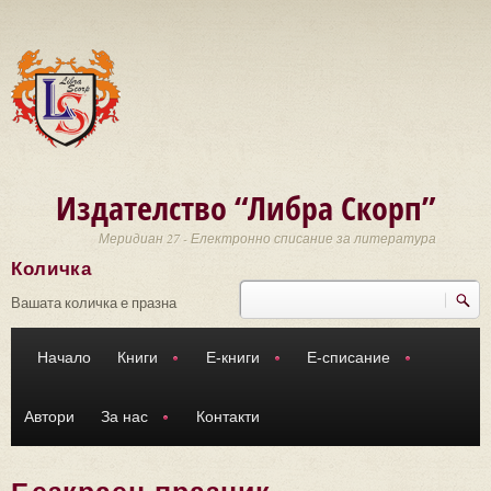
Премини към основното съдържание
Издателство “Либра Скорп”
Меридиан 27 - Електронно списание за литература
Количка
Търси
Форма за търсене
Вашата количка е празна
Начало
Книги
Е-книги
Е-списание
Автори
За нас
Контакти