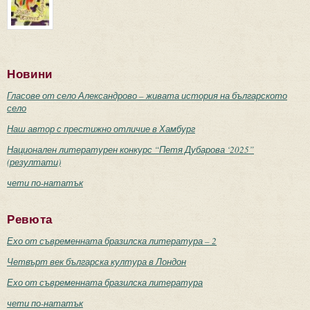
Новини
Гласове от село Александрово – живата история на българското
село
Наш автор с престижно отличие в Хамбург
Национален литературен конкурс “Петя Дубарова ‘2025”
(резултати)
чети по-нататък
Ревюта
Ехо от съвременната бразилска литература – 2
Четвърт век българска култура в Лондон
Ехо от съвременната бразилска литература
чети по-нататък