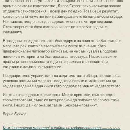
Той започна на 1 август 2019 г. и завърши на 31 юли 2020 г. През това
време в сайта на издателство „Либра Скорп“ бяха излъчени повече
от двеста стихотворения – всеки ден по едно. Това беше резултат,
който прилича на жетва или на завършването на една висока сграда.
Не е малко, плодове от дванадесет месеца по четири седмици.
Стихотворенията бяха излъчвани през петте работни дни на
седмицата.
Благодаря на издателството, благодаря и на ония от любителите на
мерената реч, които са възприемали моите вълнения. Като
професионален литератор записвам, че не съм чувал за подобно
явление в историята на българската литература. Писах за всички
празници през изминалата година, изразявах вълненията си,
свързани с дамата на сърцето ми.
Предварително управителят на издателството обеща, ако завърша
успешно поетичния маратон, след това всички стихотворения да
бъдат издадени в една книга като подарък за мен от издателството.
И ето – този подарък е вече факт. Моите приятели, които следят
творчеството ми, също са нетърпеливи да получат за спомен тази
книга. Реших да й сложа заглавие „Безкраен празник“.
Борис Бухчев
----------------
Към "поетичния маратон" в сайта на издателството ----->>>>>